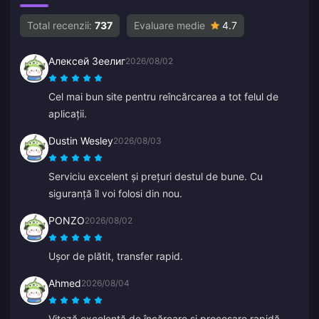
Total recenzii:
737
Evaluare medie
4.7
Алексей Зеелиг
2026/08/02
Cel mai bun site pentru reîncărcarea a tot felul de
aplicații.
Dustin Wesley
2026/08/03
Serviciu excelent și prețuri destul de bune. Cu
siguranță îl voi folosi din nou.
PONZO
2026/08/02
Ușor de plătit, transfer rapid.
Ahmed
2026/08/04
Viteză excelentă de încărcare și procesare rapidă.