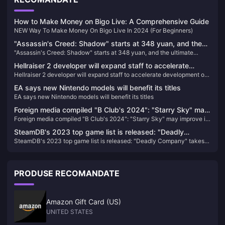
How to Make Money on Bigo Live: A Comprehensive Guide
NEW Way To Make Money On Bigo Live In 2024 (For Beginners)
"Assassin's Creed: Shadow" starts at 348 yuan, and the
"Assassin's Creed: Shadow" starts at 348 yuan, and the ultimate
ultimate version can be played three days in advance
version can be played three days in advance
Hellraiser 2 developer will expand staff to accelerate
Hellraiser 2 developer will expand staff to accelerate development of
development of new content for the game
new content for the game
EA says new Nintendo models will benefit its titles
EA says new Nintendo models will benefit its titles
Foreign media compiled "B Club's 2024": "Starry Sky" may
Foreign media compiled "B Club's 2024": "Starry Sky" may improve its
improve its reputation with the launch of DLC
reputation with the launch of DLC
SteamDB's 2023 top game list is released: "Deadly
SteamDB's 2023 top game list is released: "Deadly Company" takes
Company" takes the first place
the first place
PRODUSE RECOMANDATE
Amazon Gift Card (US)
UNITED STATES