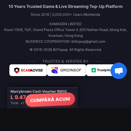
10 Years Trusted Game & Live Streaming Top-Up Platform
Since 2016 | 5,000,000+ Users Worldwide
KAMAGEN LIMITED
Room 1508, 15/F, Grand Plaza Office Tower II, 625 Nathan Road, Mong Kok,
Kowloon, Hong Kong
BUSINESS COOPERATION: ibittopup@gmail.com
© 2016-2026 BitTopup. All Rights Reserved.
TRUSTED & VERIFIED BY
Marrybrown Cash Voucher RM10
L 9.47
CUMPĂRĂ ACUM
Total · x1