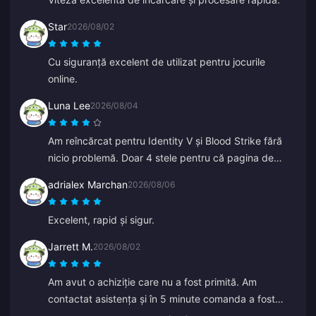
Star
2026/08/02
Cu siguranță excelent de utilizat pentru jocurile
online.
Luna Lee
2026/08/04
Am reîncărcat pentru Identity V și Blood Strike fără
nicio problemă. Doar 4 stele pentru că pagina de
plată a dat o eroare o dată, dar asistența a rezolvat-o
adrialex Marchan
2026/08/06
extrem de rapid. Prețuri excelente și o selecție
excelentă de jocuri!
Excelent, rapid și sigur.
Jarrett M.
2026/08/02
Am avut o achiziție care nu a fost primită. Am
contactat asistența și în 5 minute comanda a fost
găsită și a ajuns în portofelul meu. Foarte profesioniști