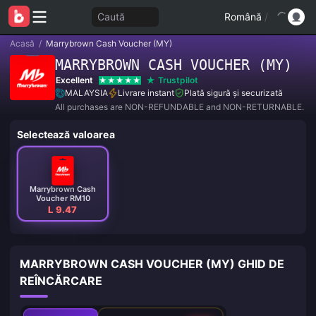
Caută
Română
/
Acasă
/
Marrybrown Cash Voucher (MY)
MARRYBROWN CASH VOUCHER (MY)
Excellent
Trustpilot
MALAYSIA
Livrare instant
Plată sigură și securizată
All purchases are NON-REFUNDABLE and NON-RETURNABLE.
Selectează valoarea
Marrybrown Cash
Voucher RM10
L 9.47
MARRYBROWN CASH VOUCHER (MY) GHID DE
REÎNCĂRCARE