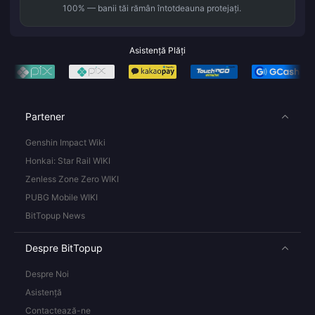
100% — banii tăi rămân întotdeauna protejați.
Asistență Plăți
Partener
Genshin Impact Wiki
Honkai: Star Rail WIKI
Zenless Zone Zero WIKI
PUBG Mobile WIKI
BitTopup News
Despre BitTopup
Despre Noi
Asistență
Contactează-ne