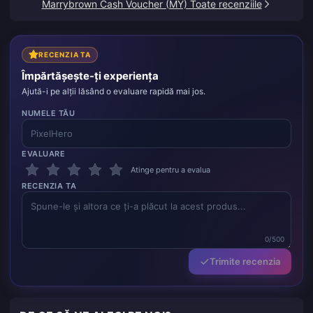
Marrybrown Cash Voucher (MY) Toate recenziile
și politicoși. Recomand acest loc tuturor pentru
reîncărcări.
RECENZIA TA
Împărtășește-ți experiența
Ajută-i pe alții lăsând o evaluare rapidă mai jos.
NUMELE TĂU
EVALUARE
Atinge pentru a evalua
RECENZIA TA
0/500
Trimite recenzia