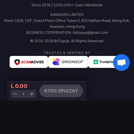
Since 2016 | 5,000,000+ Users Worldwide
KAMAGEN LIMITED
Room 1508, 15/F, Grand Plaza Office Tower II, 625 Nathan Road, Mong Kok,
Kowloon, Hong Kong
BUSINESS COOPERATION: ibittopup@gmail.com
© 2016-2026 BitTopup. All Rights Reserved.
TRUSTED & VERIFIED BY
L 0.00
STOC EPUIZAT