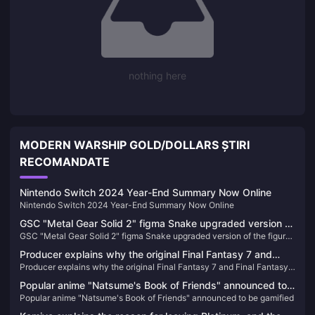
nothing here
MODERN WARSHIP GOLD/DOLLARS ȘTIRI
RECOMANDATE
Nintendo Switch 2024 Year-End Summary Now Online
Nintendo Switch 2024 Year-End Summary Now Online
GSC "Metal Gear Solid 2" figma Snake upgraded version of
GSC "Metal Gear Solid 2" figma Snake upgraded version of the figure
the figure is now available for order
is now available for order
Producer explains why the original Final Fantasy 7 and
Producer explains why the original Final Fantasy 7 and Final Fantasy 8
Final Fantasy 8 used 3-player combat
used 3-player combat
Popular anime "Natsume's Book of Friends" announced to
Popular anime "Natsume's Book of Friends" announced to be gamified
be gamified