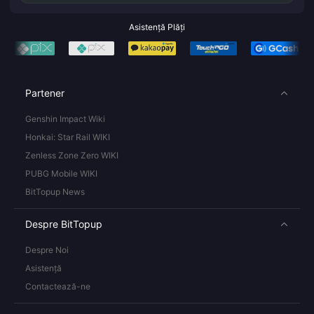
Asistență Plăți
Partener
Genshin Impact Wiki
Honkai: Star Rail WIKI
Zenless Zone Zero WIKI
PUBG Mobile WIKI
BitTopup News
Despre BitTopup
Despre Noi
Asistență
Contactează-ne