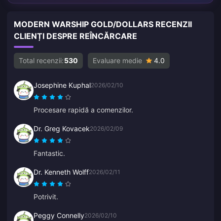
MODERN WARSHIP GOLD/DOLLARS RECENZII
CLIENȚI DESPRE REÎNCĂRCARE
Total recenzii:
530
Evaluare medie
4.0
Josephine Kuphal
2026/02/10
Procesare rapidă a comenzilor.
Dr. Greg Kovacek
2026/02/09
Fantastic.
Dr. Kenneth Wolff
2026/02/11
Potrivit.
Peggy Connelly
2026/02/10