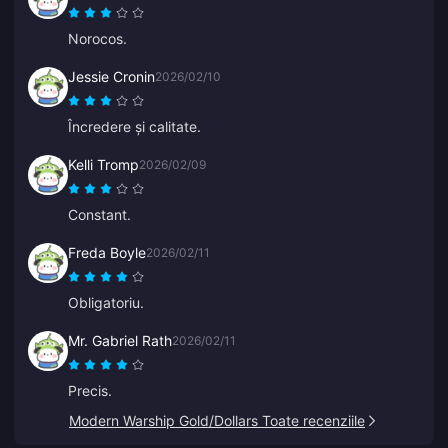
Norocos.
Jessie Cronin
2026/02/10
Încredere și calitate.
Kelli Tromp
2026/02/09
Constant.
Freda Boyle
2026/02/11
Obligatoriu.
Mr. Gabriel Rath
2026/02/11
Precis.
Modern Warship Gold/Dollars Toate recenziile