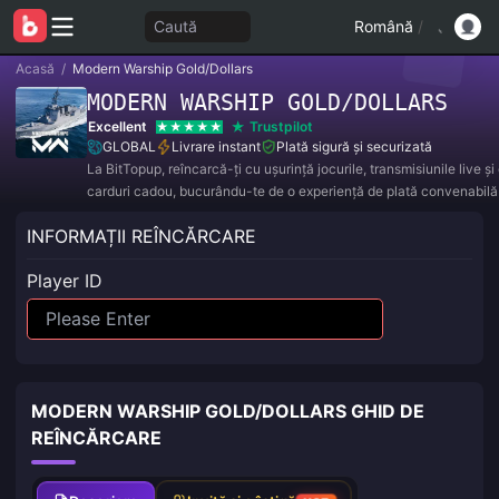
Caută
Română
/
Acasă
/
Modern Warship Gold/Dollars
MODERN WARSHIP GOLD/DOLLARS
Excellent
Trustpilot
GLOBAL
Livrare instant
Plată sigură și securizată
La BitTopup, reîncarcă-ți cu ușurință jocurile, transmisiunile live ș
carduri cadou, bucurându-te de o experiență de plată convenabilă 
reduceri excelente!
INFORMAȚII REÎNCĂRCARE
Player ID
MODERN WARSHIP GOLD/DOLLARS GHID DE
REÎNCĂRCARE