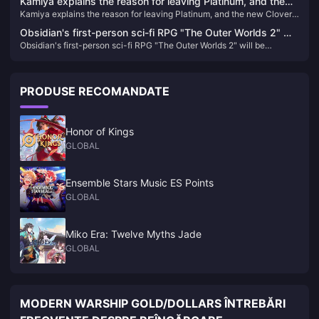
Kamiya explains the reason for leaving Platinum, and the
Kamiya explains the reason for leaving Platinum, and the new Clover
new Clover Studio business is jointly developed
Studio business is jointly developed
Obsidian's first-person sci-fi RPG "The Outer Worlds 2" will
Obsidian's first-person sci-fi RPG "The Outer Worlds 2" will be
be released in 2025
released in 2025
PRODUSE RECOMANDATE
Honor of Kings
GLOBAL
Ensemble Stars Music ES Points
GLOBAL
Miko Era: Twelve Myths Jade
GLOBAL
MODERN WARSHIP GOLD/DOLLARS ÎNTREBĂRI