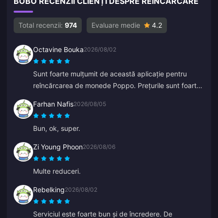
BOBO RECENZII CLIENȚI DESPRE REÎNCĂRCARE
Total recenzii:
974
Evaluare medie
4.2
Octavine Bouka
2026/08/02
Sunt foarte mulțumit de această aplicație pentru
reîncărcarea de monede Poppo. Prețurile sunt foarte
atractive și mă simt în siguranță în momentul
Farhan Nafis
2026/08/05
achiziției. O recomand cu căldură tuturor, mulțumesc.
Bun, ok, super.
Zi Young Phoon
2026/08/06
Multe reduceri.
Rebelking
2026/08/02
Serviciul este foarte bun și de încredere. De