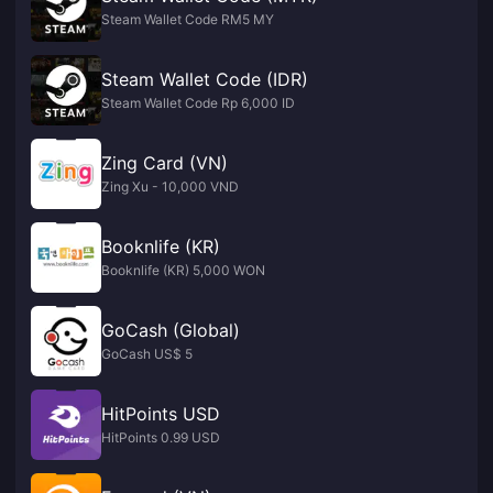
Steam Wallet Code RM5 MY
Steam Wallet Code (IDR)
Steam Wallet Code Rp 6,000 ID
Zing Card (VN)
Zing Xu - 10,000 VND
Booknlife (KR)
Booknlife (KR) 5,000 WON
GoCash (Global)
GoCash US$ 5
HitPoints USD
HitPoints 0.99 USD