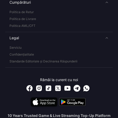
Cumpărături
Politica de Retur
Politica de Livrare
Politica AML/CFT
Legal
Serviciu
Confidențialitate
Standarde Editoriale și Declinarea Răspunderii
Rămâi la curent cu noi
10 Years Trusted Game & Live Streaming Top-Up Platform