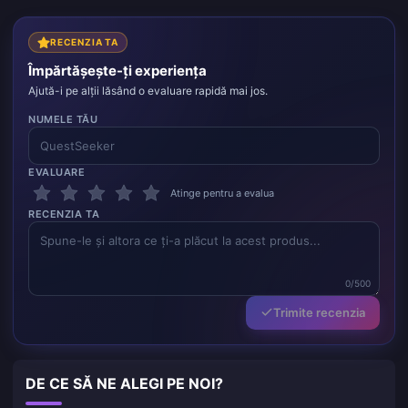
RECENZIA TA
Împărtășește-ți experiența
Ajută-i pe alții lăsând o evaluare rapidă mai jos.
NUMELE TĂU
EVALUARE
Atinge pentru a evalua
RECENZIA TA
0/500
Trimite recenzia
DE CE SĂ NE ALEGI PE NOI?