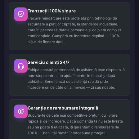
Tranzacții 100% sigure
Fiecare reîncărcare este protejată prin tehnologii de
securitate a plăților criptate, la standarde industriale,
care îți păstrează datele personale și de plată complet
confidențiale. Cumpără cu încredere deplină — 100%
sigur, de fiecare dată.
Serviciu clienți 24/7
Echipa noastră prietenoasă de asistență este disponibilă
non-stop pentru a te ajuta înainte, în timpul și după
achiziție. Beneficiază de asistență rapidă și de
încredere ori de câte ori ai nevoie — zi sau noapte.
Garanție de rambursare integrală
Bucură-te de cele mai competitive prețuri, cu livrare
rapidă și de încredere. Dacă comanda ta nu este livrată
sau nu poate fi utilizată, îți garantăm o rambursare de
100% — banii tăi rămân întotdeauna protejați.