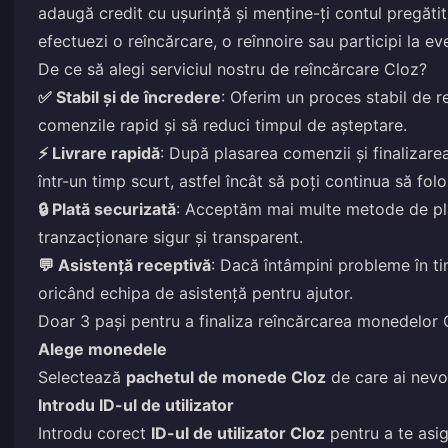
adaugă credit cu ușurință și menține-ți contul pregătit 
efectuezi o reîncărcare, o reînnoire sau participi la ev
De ce să alegi serviciul nostru de reîncărcare Cloz?
✅ Stabil și de încredere
: Oferim un proces stabil de 
comenzile rapid și să reduci timpul de așteptare.
⚡ Livrare rapidă
: După plasarea comenzii și finalizare
într-un timp scurt, astfel încât să poți continua să folos
🔒 Plată securizată
: Acceptăm mai multe metode de pl
tranzacționare sigur și transparent.
💬 Asistență receptivă
: Dacă întâmpini probleme în ti
oricând echipa de asistență pentru ajutor.
Doar 3 pași pentru a finaliza reîncărcarea monedelor 
Alege monedele
Selectează
pachetul de monede Cloz
de care ai nevoi
Introdu ID-ul de utilizator
Introdu corect
ID-ul de utilizator Cloz
pentru a te asig