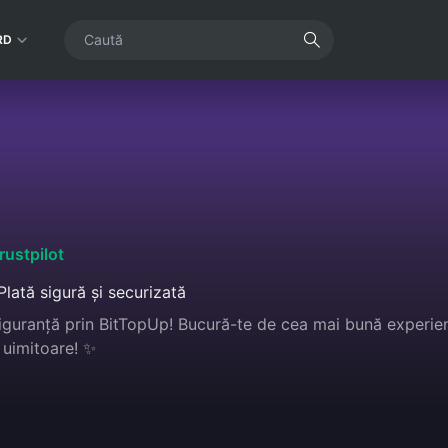
RD
rustpilot
Plată sigură și securizată
siguranță prin BitTopUp! Bucură-te de cea mai bună experien
 uimitoare! ✨