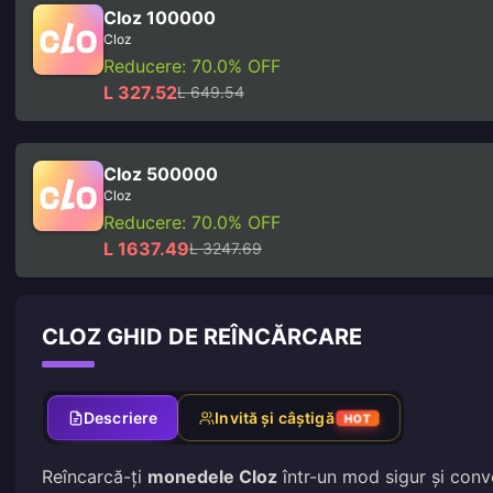
Cloz 100000
Cloz
Reducere: 70.0% OFF
L 327.52
L 649.54
Cloz 500000
Cloz
Reducere: 70.0% OFF
L 1637.49
L 3247.69
CLOZ GHID DE REÎNCĂRCARE
Descriere
Invită și câștigă
HOT
Reîncarcă-ți
monedele Cloz
într-un mod sigur și conve