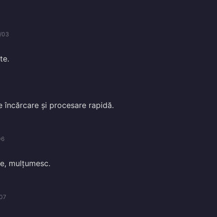
/03
te.
 încărcare și procesare rapidă.
06
de, mulțumesc.
07