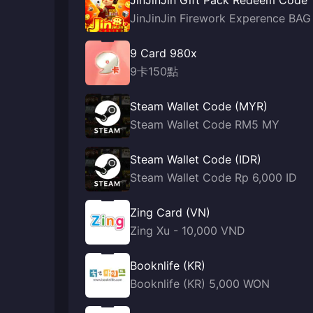
JinJinJin Gift Pack Redeem Code
JinJinJin Firework Experence BAG
9 Card 980x
9卡150點
Steam Wallet Code (MYR)
Steam Wallet Code RM5 MY
Steam Wallet Code (IDR)
Steam Wallet Code Rp 6,000 ID
Zing Card (VN)
Zing Xu - 10,000 VND
Booknlife (KR)
Booknlife (KR) 5,000 WON