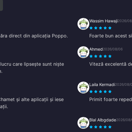
Wassim Hawaji
2026/08
ăra direct din aplicația Poppo.
Foarte bun acest si
Ahmed
2026/08/06
 lucru care lipsește sunt niște
Viteză excelentă de
e.
Laila Kermadi
2026/08/
hamet și alte aplicații și iese
Primit foarte repe
ții.
Blal Albgdade
2026/08/