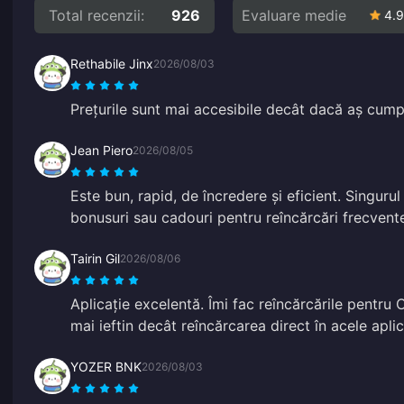
Total recenzii:
926
Evaluare medie
4.9
Rethabile Jinx
2026/08/03
Prețurile sunt mai accesibile decât dacă aș cump
Jean Piero
2026/08/05
Este bun, rapid, de încredere și eficient. Singurul
bonusuri sau cadouri pentru reîncărcări frecvent
Tairin Gil
2026/08/06
Aplicație excelentă. Îmi fac reîncărcările pentru C
mai ieftin decât reîncărcarea direct în acele aplica
YOZER BNK
2026/08/03