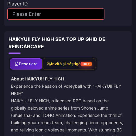
Player ID
HAIKYU!! FLY HIGH SEA TOP UP GHID DE
REÎNCĂRCARE
Descriere
Invită și câștigă
HOT
About HAIKYU!! FLY HIGH
Experience the Passion of Volleyball with "HAIKYU!! FLY
HIGH"
HAIKYU!! FLY HIGH, a licensed RPG based on the
globally beloved anime series from Shonen Jump
(Shueisha) and TOHO Animation. Experience the thrill of
building your dream team, challenging fierce opponents,
and reliving iconic volleyball moments. With stunning 3D