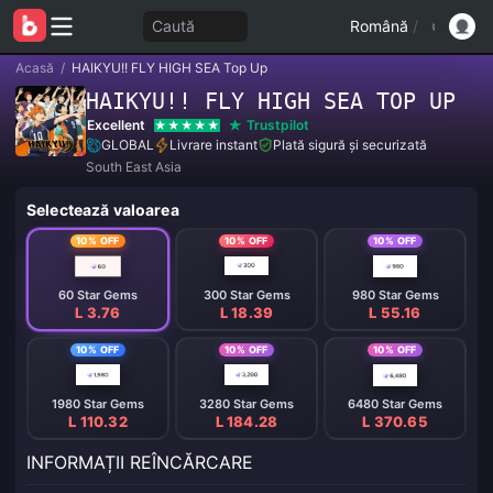
Caută
Română
/
Acasă
/
HAIKYU!! FLY HIGH SEA Top Up
HAIKYU!! FLY HIGH SEA TOP UP
Excellent
Trustpilot
GLOBAL
Livrare instant
Plată sigură și securizată
South East Asia
Selectează valoarea
10% OFF
10% OFF
10% OFF
60 Star Gems
300 Star Gems
980 Star Gems
L 3.76
L 18.39
L 55.16
10% OFF
10% OFF
10% OFF
1980 Star Gems
3280 Star Gems
6480 Star Gems
L 110.32
L 184.28
L 370.65
INFORMAȚII REÎNCĂRCARE