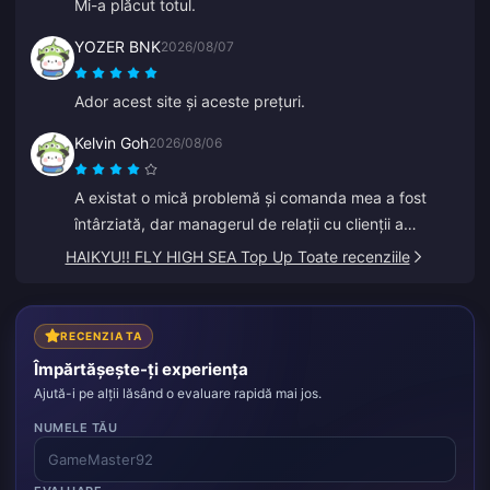
Mi-a plăcut totul.
YOZER BNK
2026/08/07
Ador acest site și aceste prețuri.
Kelvin Goh
2026/08/06
A existat o mică problemă și comanda mea a fost
întârziată, dar managerul de relații cu clienții a
intervenit și a rezolvat-o cât mai repede posibil,
HAIKYU!! FLY HIGH SEA Top Up Toate recenziile
respectându-și promisiunea de a mă compensa. Un
rezultat satisfăcător, apreciez efortul. Mulțumesc!
RECENZIA TA
Împărtășește-ți experiența
Ajută-i pe alții lăsând o evaluare rapidă mai jos.
NUMELE TĂU