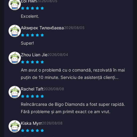
Eoi Hwh
2026/08/05
Excelent.
Айзирек Тиленбаева
2026/08/05
Super!
Zhou Lian Jie
2026/08/04
Am avut o problemă cu o comandă, rezolvată în mai
puțin de 10 minute. Serviciu de asistență clienți
excelent (reîncărcare Genshin Impact).
Rachel Taft
2026/08/08
Reîncărcarea de Bigo Diamonds a fost super rapidă.
Fără probleme și am primit exact ce am vrut.
Kiska Myrr
2026/08/08