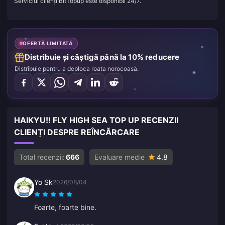
Serviciul clienți BitTopup este disponibil 24/7.
OFERTĂ LIMITATĂ
Distribuie și câștigă până la 10% reducere
Distribuie pentru a debloca roata norocoasă.
HAIKYU!! FLY HIGH SEA TOP UP RECENZII
CLIENȚI DESPRE REÎNCĂRCARE
Total recenzii:
666
Evaluare medie
4.8
Yo Sk
2026/08/04
Foarte, foarte bine.