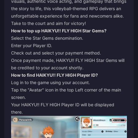
visuals, authentic voice acting, and gameplay that brings
the story to life, this volleyball-themed RPG delivers an
unforgettable experience for fans and newcomers alike.
Take to the court and aim for victory!
How to top up HAIKYU!! FLY HIGH Star Gems?
Select the Star Gems denomination.
Enter your Player ID.
Check out and select your payment method.
Once payment made, HAIKYU!! FLY HIGH Star Gems will
be credited to your account shortly.
How to find HAIKYU!! FLY HIGH Player ID?
Log in to the game using your account.
Tap the "Avatar" icon in the top Left corner of the main
screen.
Your HAIKYU!! FLY HIGH Player ID will be displayed
there.