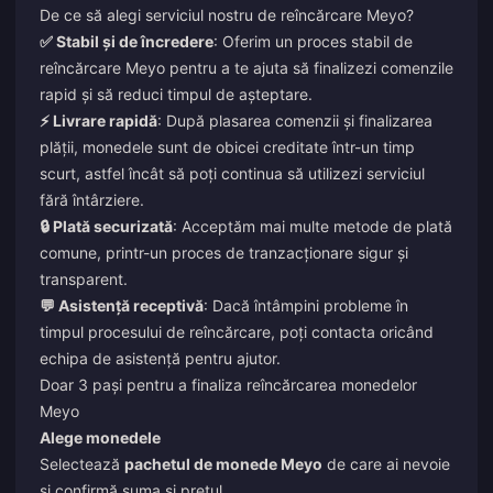
De ce să alegi serviciul nostru de reîncărcare Meyo?
✅ Stabil și de încredere
: Oferim un proces stabil de
reîncărcare Meyo pentru a te ajuta să finalizezi comenzile
rapid și să reduci timpul de așteptare.
⚡ Livrare rapidă
: După plasarea comenzii și finalizarea
plății, monedele sunt de obicei creditate într-un timp
scurt, astfel încât să poți continua să utilizezi serviciul
fără întârziere.
🔒 Plată securizată
: Acceptăm mai multe metode de plată
comune, printr-un proces de tranzacționare sigur și
transparent.
💬 Asistență receptivă
: Dacă întâmpini probleme în
timpul procesului de reîncărcare, poți contacta oricând
echipa de asistență pentru ajutor.
Doar 3 pași pentru a finaliza reîncărcarea monedelor
Meyo
Alege monedele
Selectează
pachetul de monede Meyo
de care ai nevoie
și confirmă suma și prețul.