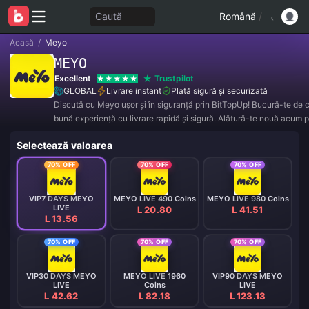
Caută
Română
/
Acasă
/
Meyo
MEYO
Excellent
Trustpilot
GLOBAL
Livrare instant
Plată sigură și securizată
Discută cu Meyo ușor și în siguranță prin BitTopUp! Bucură-te de 
bună experiență cu livrare rapidă și sigură. Alătură-te nouă acum p
exclusive și reduceri uimitoare! ✨
Selectează valoarea
70% OFF
70% OFF
70% OFF
VIP7 DAYS MEYO
MEYO LIVE 490 Coins
MEYO LIVE 980 Coins
LIVE
L 20.80
L 41.51
L 13.56
70% OFF
70% OFF
70% OFF
VIP30 DAYS MEYO
MEYO LIVE 1960
VIP90 DAYS MEYO
LIVE
Coins
LIVE
L 42.62
L 82.18
L 123.13