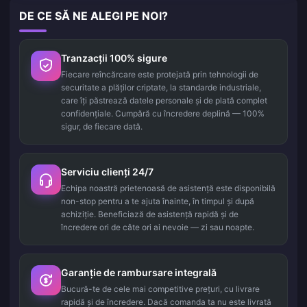
DE CE SĂ NE ALEGI PE NOI?
Tranzacții 100% sigure
Fiecare reîncărcare este protejată prin tehnologii de
securitate a plăților criptate, la standarde industriale,
care îți păstrează datele personale și de plată complet
confidențiale. Cumpără cu încredere deplină — 100%
sigur, de fiecare dată.
Serviciu clienți 24/7
Echipa noastră prietenoasă de asistență este disponibilă
non-stop pentru a te ajuta înainte, în timpul și după
achiziție. Beneficiază de asistență rapidă și de
încredere ori de câte ori ai nevoie — zi sau noapte.
Garanție de rambursare integrală
Bucură-te de cele mai competitive prețuri, cu livrare
rapidă și de încredere. Dacă comanda ta nu este livrată