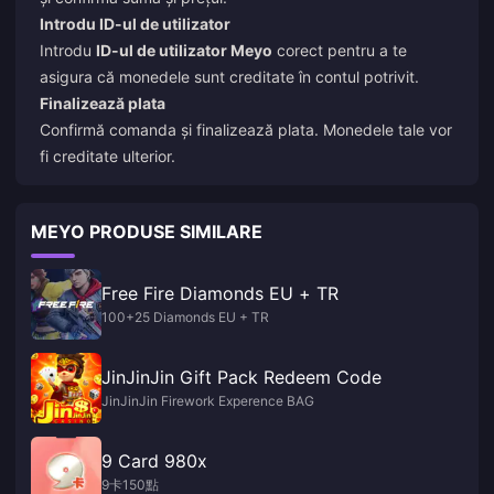
Introdu ID-ul de utilizator
Introdu
ID-ul de utilizator Meyo
corect pentru a te
asigura că monedele sunt creditate în contul potrivit.
Finalizează plata
Confirmă comanda și finalizează plata. Monedele tale vor
fi creditate ulterior.
MEYO PRODUSE SIMILARE
Free Fire Diamonds EU + TR
100+25 Diamonds EU + TR
JinJinJin Gift Pack Redeem Code
JinJinJin Firework Experence BAG
9 Card 980x
9卡150點