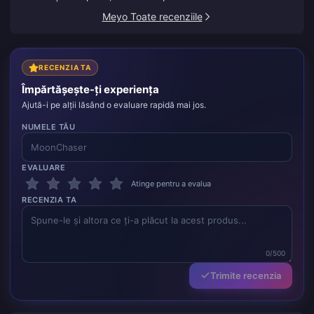
Meyo Toate recenziile
RECENZIA TA
Împărtășește-ți experiența
Ajută-i pe alții lăsând o evaluare rapidă mai jos.
NUMELE TĂU
EVALUARE
Atinge pentru a evalua
RECENZIA TA
0/500
Trimite recenzia