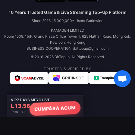
10 Years Trusted Game & Live Streaming Top-Up Platform
Since 2016 | 5,000,000+ Users Worldwide
KAMAGEN LIMITED
Room 1508, 15/F, Grand Plaza Office Tower II, 625 Nathan Road, Mong Kok,
Kowloon, Hong Kong
BUSINESS COOPERATION: ibittopup@gmail.com
© 2016-2026 BitTopup. All Rights Reserved.
TRUSTED & VERIFIED BY
VIP7 DAYS MEYO LIVE
L 13.56
CUMPĂRĂ ACUM
Total · x1