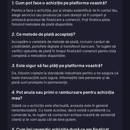
1.
Cum pot face o achiziție pe platforma voastră?
Pentru a face o achiziție, pur și simplu autentifică-te în contul tău,
alege serviciul sau produsul pe care dorești să îl cumperi și
urmează procesul de finalizare a comenzii. Poți finaliza plata
folosind metodele de plată disponibile.
2.
Ce metode de plată acceptați?
Acceptăm o varietate de metode de plată, inclusiv carduri de
credit/debit, portofele digitale și transferuri bancare. Te rugăm să
verifici opțiunile de plată în timpul finalizării comenzii pentru lista
completă a metodelor disponibile.
3.
Este sigur să fac plăți pe platforma voastră?
Da, folosim criptare la standarde industriale pentru a ne asigura că
toate tranzacțiile sunt sigure. Informațiile tale personale și de
plată sunt protejate în permanență.
4.
Pot anula sau primi o rambursare pentru achiziția
mea?
Odată ce o achiziție este efectuată, aceasta este în general
nerambursabilă. Cu toate acestea, dacă există o problemă cu
comanda ta, te rugăm să contactezi echipa noastră de asistență
clienți și te vom ajuta cât de bine putem.
5.
Cum îmi revendic achiziția după ce am finalizat