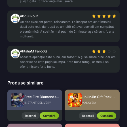
și ești gata. Îți face viața mai ușoară.
Abdul Rouf
Un site excelent pentru reîncărcare. La început am avut îndoieli
dacă este real, dar după ce am citit câteva recenzii am cumpărat
o sumă mică. A sosit în mai puțin de 2 minute, așa că sunt foarte
mulțumit.
AhtshaM FarooQ
Această aplicație este bună, am folosit-o și se simte bine, dar am
observat că este puțin scumpă. Este bună totuși, ar trebui să
oferiți niște oferte bune.
Produse similare
Free Fire Diamonds EU + TR
JinJinJin Gift Pack Redeem Code
INSTANT DELIVERY
MALAYSIA
Recenzii
Cumpără
Recenzii
Cumpără