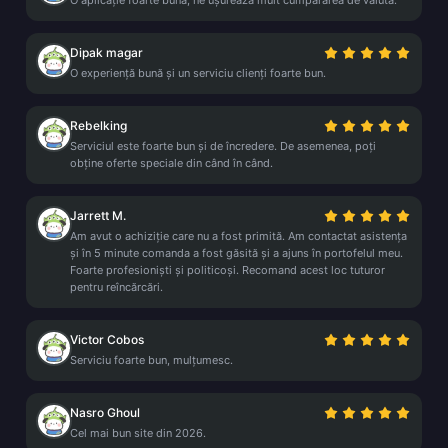
O aplicație foarte bună, ne ușurează mult cumpărarea de valută.
Dipak magar
O experiență bună și un serviciu clienți foarte bun.
Rebelking
Serviciul este foarte bun și de încredere. De asemenea, poți
obține oferte speciale din când în când.
Jarrett M.
Am avut o achiziție care nu a fost primită. Am contactat asistența
și în 5 minute comanda a fost găsită și a ajuns în portofelul meu.
Foarte profesioniști și politicoși. Recomand acest loc tuturor
pentru reîncărcări.
Victor Cobos
Serviciu foarte bun, mulțumesc.
Nasro Ghoul
Cel mai bun site din 2026.