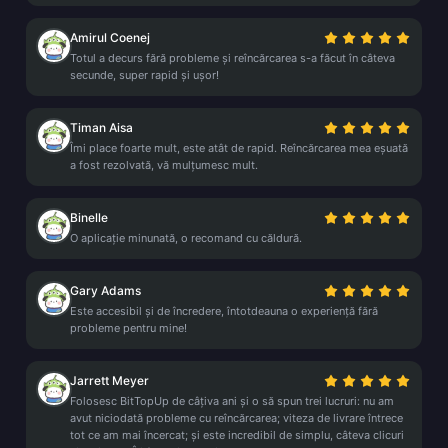
Amirul Coenej
Totul a decurs fără probleme și reîncărcarea s-a făcut în câteva
secunde, super rapid și ușor!
Timan Aisa
Îmi place foarte mult, este atât de rapid. Reîncărcarea mea eșuată
a fost rezolvată, vă mulțumesc mult.
Binelle
O aplicație minunată, o recomand cu căldură.
Gary Adams
Este accesibil și de încredere, întotdeauna o experiență fără
probleme pentru mine!
Jarrett Meyer
Folosesc BitTopUp de câțiva ani și o să spun trei lucruri: nu am
avut niciodată probleme cu reîncărcarea; viteza de livrare întrece
tot ce am mai încercat; și este incredibil de simplu, câteva clicuri