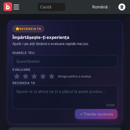
Caută
Română
/
RECENZIA TA
Împărtășește-ți experiența
Ajută-i pe alții lăsând o evaluare rapidă mai jos.
NUMELE TĂU
EVALUARE
Atinge pentru a evalua
RECENZIA TA
0/500
Trimite recenzia