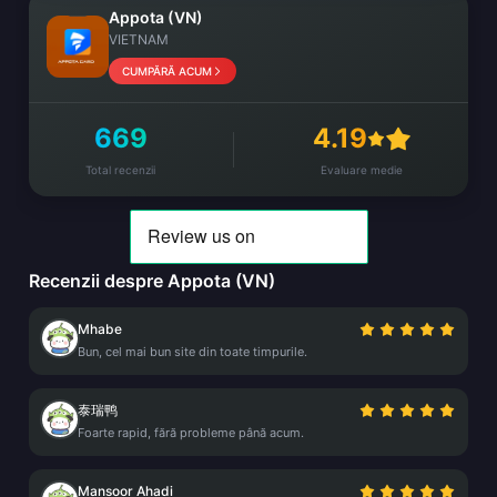
Appota (VN)
VIETNAM
CUMPĂRĂ ACUM
669
4.19
Total recenzii
Evaluare medie
Recenzii despre Appota (VN)
Mhabe
Bun, cel mai bun site din toate timpurile.
泰瑞鸭
Foarte rapid, fără probleme până acum.
Mansoor Ahadi