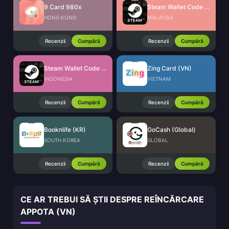
9 Card 980x
Steam Wallet Code (MYR)
HONG KONG
MALAYSIA
Recenzii
Cumpără
Recenzii
Cumpără
Steam Wallet Code (IDR)
Zing Card (VN)
INDONESIA
VIETNAM
Recenzii
Cumpără
Recenzii
Cumpără
Booknlife (KR)
GoCash (Global)
SOUTH KOREA
GLOBAL
Recenzii
Cumpără
Recenzii
Cumpără
CE AR TREBUI SĂ ȘTII DESPRE REÎNCĂRCARE
APPOTA (VN)