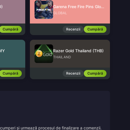
D)
Garena Free Fire Pins Global
GLOBAL
Cumpără
Recenzii
Cumpără
 MY
Razer Gold Thailand (THB)
THAILAND
Cumpără
Recenzii
Cumpără
îl cumperi și urmează procesul de finalizare a comenzii.