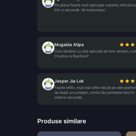
Îmi place foarte mult aplicația voastră, reîncărca
într-o secundă. Vă mulțumesc!
Mugaida Atipa
Cum rămâne cu alte aplicații de live-stream, cum
Cruslive și Baatlive?
Jasper Jia Lok
Foarte ieftin, mult mai ieftin decât pe alte platfo
iar după ce cumperi, contul tău primește totul în
câteva secunde.
Produse similare