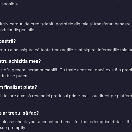
isponibile.
iv carduri de credit/debit, portofele digitale și transferuri bancare. 
todelor disponibile.
voastră?
entru a ne asigura că toate tranzacțiile sunt sigure. Informațiile tale
tru achiziția mea?
 este în general nerambursabilă. Cu toate acestea, dacă există o pr
t de bine putem.
 finalizat plata?
uni despre cum să revendici produsul prin e-mail sau direct pe platform
 ar trebui să fac?
please check your account and email for the redemption details. If it
issue promptly.