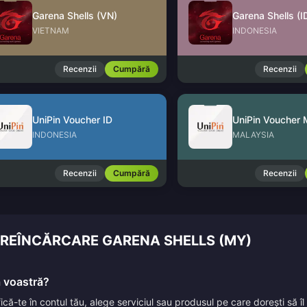
Garena Shells (VN)
Garena Shells (I
VIETNAM
INDONESIA
Recenzii
Cumpără
Recenzii
UniPin Voucher ID
UniPin Voucher
INDONESIA
MALAYSIA
Recenzii
Cumpără
Recenzii
E REÎNCĂRCARE GARENA SHELLS (MY)
a voastră?
ifică-te în contul tău, alege serviciul sau produsul pe care dorești să 