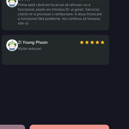
Prima dată când am încercat să reîncarc nu a
funcționat, poate am introdus ID-ul greșit. Serviciul
clienți mi-a procesat o rambursare. A doua încercare
a funcționat fără probleme. Voi continua să folosesc
site-ul.
Zi Young Phoon
Multe reduceri.