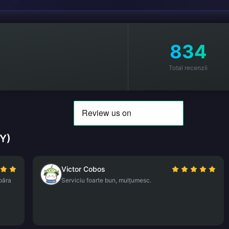
834
Total recenzii
MY)
Victor Cobos
păra
Serviciu foarte bun, mulțumesc.