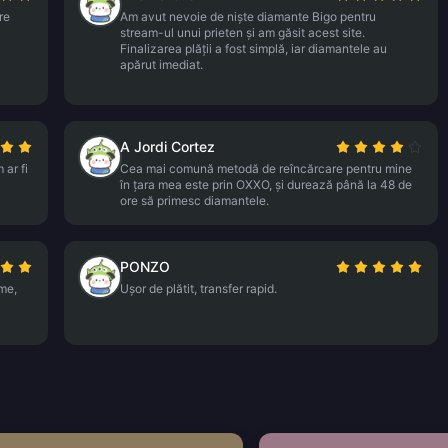
re
Am avut nevoie de niște diamante Bigo pentru
stream-ul unui prieten și am găsit acest site.
Finalizarea plății a fost simplă, iar diamantele au
apărut imediat.
A Jordi Cortez
 ar fi
Cea mai comună metodă de reîncărcare pentru mine
în țara mea este prin OXXO, și durează până la 48 de
ore să primesc diamantele.
PONZO
rme,
Ușor de plătit, transfer rapid.