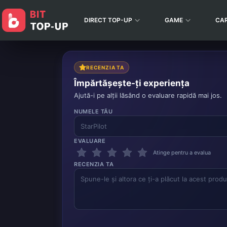
DIRECT TOP-UP
GAME
CA
RECENZIA TA
Împărtășește-ți experiența
Ajută-i pe alții lăsând o evaluare rapidă mai jos.
NUMELE TĂU
EVALUARE
Atinge pentru a evalua
RECENZIA TA