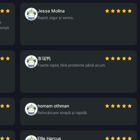
Jesse Molina
Rapid, sigur și serios.
t
oniști
泰瑞鸭
Foarte rapid, fără probleme până acum.
homam othman
Reîncărcare simplă și rapidă.
Ellie Harcus