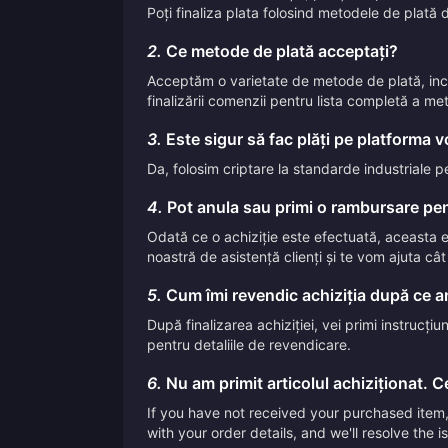
Poți finaliza plata folosind metodele de plată d
2.
Ce metode de plată acceptați?
Acceptăm o varietate de metode de plată, inclus
finalizării comenzii pentru lista completă a me
3.
Este sigur să fac plăți pe platforma 
Da, folosim criptare la standarde industriale p
4.
Pot anula sau primi o rambursare pen
Odată ce o achiziție este efectuată, aceasta
noastră de asistență clienți și te vom ajuta câ
5.
Cum îmi revendic achiziția după ce am
După finalizarea achiziției, vei primi instrucți
pentru detaliile de revendicare.
6.
Nu am primit articolul achiziționat. Ce
If you have not received your purchased item, 
with your order details, and we'll resolve the 