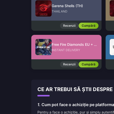
Garena Shells (TH)
THAILAND
Recenzii
Cumpără
Free Fire Diamonds EU + TR
INSTANT DELIVERY
Recenzii
Cumpără
CE AR TREBUI SĂ ȘTII DESPR
1.
Cum pot face o achiziție pe platform
Pentru a face o achiziție, pur și simplu autent