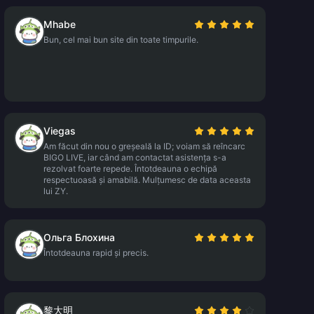
Mhabe
Bun, cel mai bun site din toate timpurile.
Viegas
Am făcut din nou o greșeală la ID; voiam să reîncarc
BIGO LIVE, iar când am contactat asistența s-a
rezolvat foarte repede. Întotdeauna o echipă
respectuoasă și amabilă. Mulțumesc de data aceasta
lui ZY.
Ольга Блохина
Întotdeauna rapid și precis.
黎大明