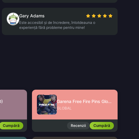
Gary Adams
Este accesibil și de încredere, întotdeauna o
experiență fără probleme pentru mine!
D)
Garena Free Fire Pins Global
GLOBAL
Cumpără
Recenzii
Cumpără