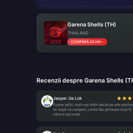
Garena Shells (TH)
THAILAND
CUMPĂRĂ ACUM
Recenzii despre Garena Shells (T
Jasper Jia Lok
Foarte ieftin, mult mai ieftin decât pe alte platfo
iar după ce cumperi, contul tău primește totul în
câteva secunde.