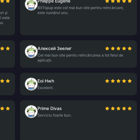
Philippe Eugène
BitTopup este cel mai bun site pentru reîncărcare,
ri și
este numărul unu.
i este
ou
Алексей Зеелиг
Cel mai bun site pentru reîncărcarea a tot felul de
aplicații.
Eoi Hwh
Excelent.
Prime Divas
Serviciu foarte bun.