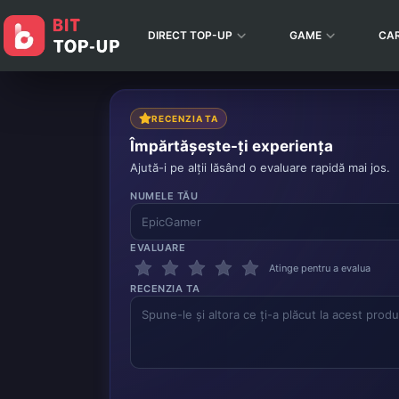
DIRECT TOP-UP
GAME
CA
RECENZIA TA
Împărtășește-ți experiența
Ajută-i pe alții lăsând o evaluare rapidă mai jos.
NUMELE TĂU
EVALUARE
Atinge pentru a evalua
RECENZIA TA