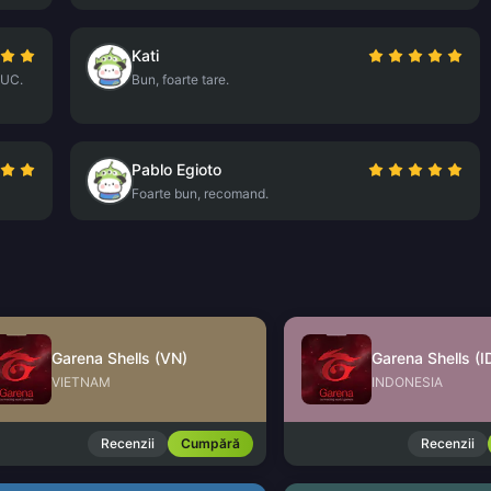
Kati
 UC.
Bun, foarte tare.
Pablo Egioto
Foarte bun, recomand.
Garena Shells (VN)
Garena Shells (I
VIETNAM
INDONESIA
Recenzii
Cumpără
Recenzii