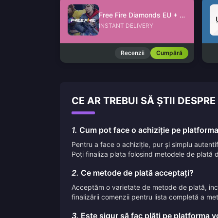
Free Fire Diamonds EU + TR
INSTANT DELIVERY
Recenzii
Cumpără
CE AR TREBUI SĂ ȘTII DESPR
1.
Cum pot face o achiziție pe platform
Pentru a face o achiziție, pur și simplu autent
Poți finaliza plata folosind metodele de plată d
2.
Ce metode de plată acceptați?
Acceptăm o varietate de metode de plată, inclus
finalizării comenzii pentru lista completă a me
3.
Este sigur să fac plăți pe platforma 