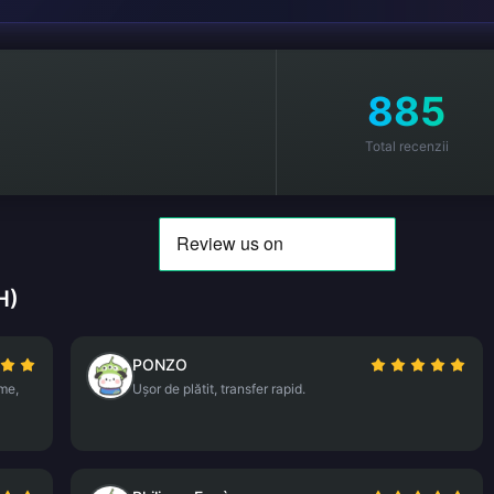
885
Total recenzii
H)
PONZO
rme,
Ușor de plătit, transfer rapid.