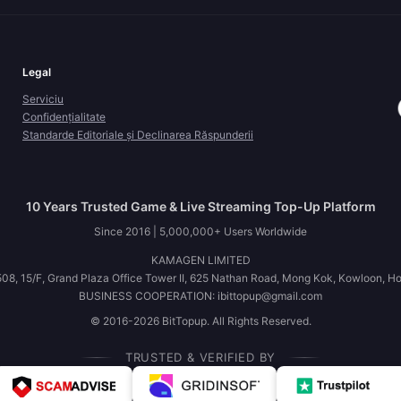
Legal
Serviciu
Confidențialitate
Standarde Editoriale și Declinarea Răspunderii
10 Years Trusted Game & Live Streaming Top-Up Platform
Since 2016 | 5,000,000+ Users Worldwide
KAMAGEN LIMITED
08, 15/F, Grand Plaza Office Tower II, 625 Nathan Road, Mong Kok, Kowloon, H
BUSINESS COOPERATION: ibittopup@gmail.com
© 2016-2026 BitTopup. All Rights Reserved.
TRUSTED & VERIFIED BY