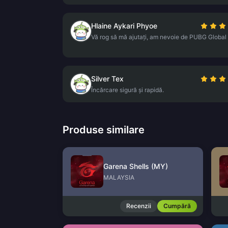
Hlaine Aykari Phyoe
Vă rog să mă ajutați, am nevoie de PUBG Global
Silver Tex
Încărcare sigură și rapidă.
Produse similare
Garena Shells (MY)
MALAYSIA
Recenzii
Cumpără