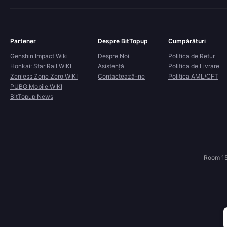
Partener
Despre BitTopup
Cumpărături
Genshin Impact Wiki
Despre Noi
Politica de Retur
Honkai: Star Rail WIKI
Asistență
Politica de Livrare
Zenless Zone Zero WIKI
Contactează-ne
Politica AML/CFT
PUBG Mobile WIKI
BitTopup News
Room 15