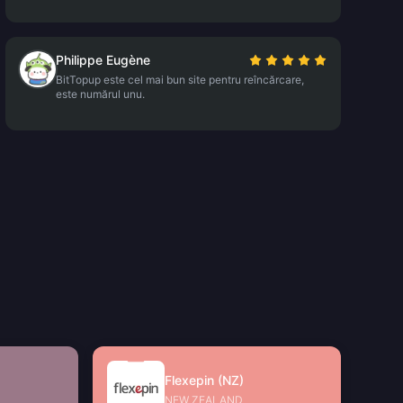
Philippe Eugène
BitTopup este cel mai bun site pentru reîncărcare,
este numărul unu.
Flexepin (NZ)
NEW ZEALAND