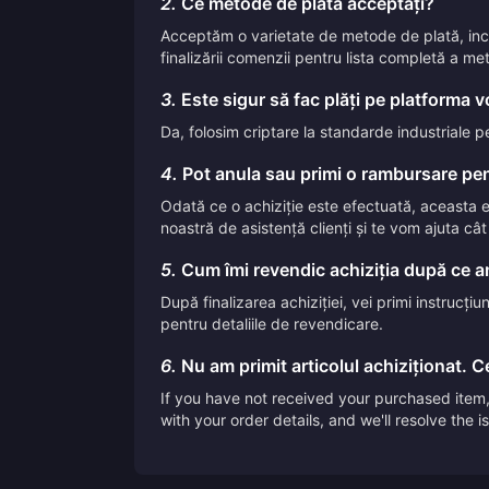
2.
Ce metode de plată acceptați?
Acceptăm o varietate de metode de plată, inclus
finalizării comenzii pentru lista completă a me
3.
Este sigur să fac plăți pe platforma 
Da, folosim criptare la standarde industriale p
4.
Pot anula sau primi o rambursare pen
Odată ce o achiziție este efectuată, aceasta
noastră de asistență clienți și te vom ajuta câ
5.
Cum îmi revendic achiziția după ce am
După finalizarea achiziției, vei primi instrucți
pentru detaliile de revendicare.
6.
Nu am primit articolul achiziționat. Ce
If you have not received your purchased item, 
with your order details, and we'll resolve the 