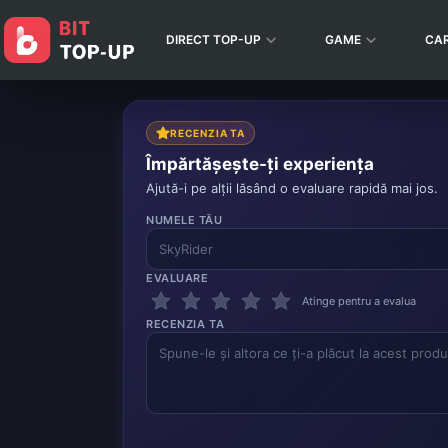
DIRECT TOP-UP
GAME
CA
RECENZIA TA
Împărtășește-ți experiența
Ajută-i pe alții lăsând o evaluare rapidă mai jos.
NUMELE TĂU
EVALUARE
Atinge pentru a evalua
RECENZIA TA