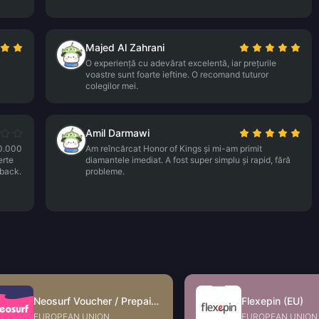
Majed Al Zahrani
O experiență cu adevărat excelentă, iar prețurile
voastre sunt foarte ieftine. O recomand tuturor
colegilor mei.
Amil Darmawi
20.000
Am reîncărcat Honor of Kings și mi-am primit
erte
diamantele imediat. A fost super simplu și rapid, fără
hback.
probleme.
Neosurf Voucher / Prepaid (EU)
Flexepin (EU)
EUROPEAN UNION
EUROPEAN UNION