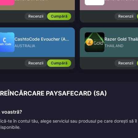
Recenzii
Cumpără
Recenzii
CashtoCode Evoucher (AUD)
Razer Gold Thai
AUSTRALIA
THAILAND
Recenzii
Cumpără
Recenzii
E REÎNCĂRCARE PAYSAFECARD (SA)
a voastră?
ifică-te în contul tău, alege serviciul sau produsul pe care dorești să 
isponibile.