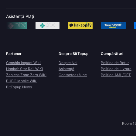
Asistență Plăți
Partener
Despre BitTopup
Cumpărături
Genshin Impact Wiki
Despre Noi
Politica de Retur
Honkai: Star Rail WIKI
Asistență
Politica de Livrare
Zenless Zone Zero WIKI
Contactează-ne
Politica AML/CFT
PUBG Mobile WIKI
BitTopup News
Room 15