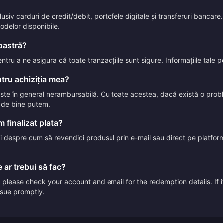
iv carduri de credit/debit, portofele digitale și transferuri bancare. 
todelor disponibile.
voastră?
entru a ne asigura că toate tranzacțiile sunt sigure. Informațiile tale
tru achiziția mea?
 este în general nerambursabilă. Cu toate acestea, dacă există o pr
t de bine putem.
 finalizat plata?
uni despre cum să revendici produsul prin e-mail sau direct pe platform
 ar trebui să fac?
please check your account and email for the redemption details. If it
issue promptly.