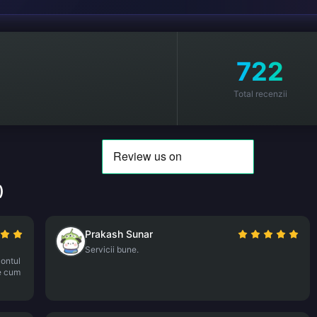
722
Total recenzii
)
Prakash Sunar
Servicii bune.
contul
de cum