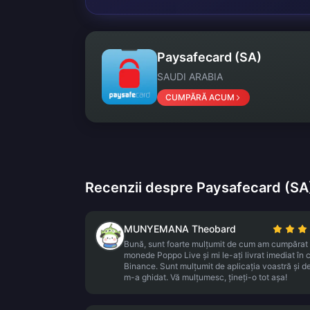
Paysafecard (SA)
SAUDI ARABIA
CUMPĂRĂ ACUM
Recenzii despre Paysafecard (SA
MUNYEMANA Theobard
Bună, sunt foarte mulțumit de cum am cumpărat
monede Poppo Live și mi le-ați livrat imediat în 
Binance. Sunt mulțumit de aplicația voastră și 
m-a ghidat. Vă mulțumesc, țineți-o tot așa!