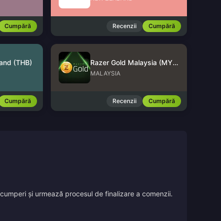
Cumpără
Recenzii
Cumpără
land (THB)
Razer Gold Malaysia (MYR)
MALAYSIA
Cumpără
Recenzii
Cumpără
îl cumperi și urmează procesul de finalizare a comenzii.