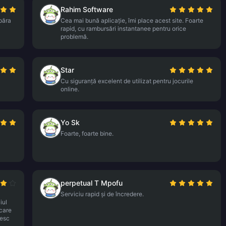
Rahim Software
păra
Cea mai bună aplicație, îmi place acest site. Foarte
rapid, cu rambursări instantanee pentru orice
problemă.
Star
Cu siguranță excelent de utilizat pentru jocurile
online.
Yo Sk
Foarte, foarte bine.
perpetual T Mpofu
Serviciu rapid și de încredere.
iul
rcare
sesc