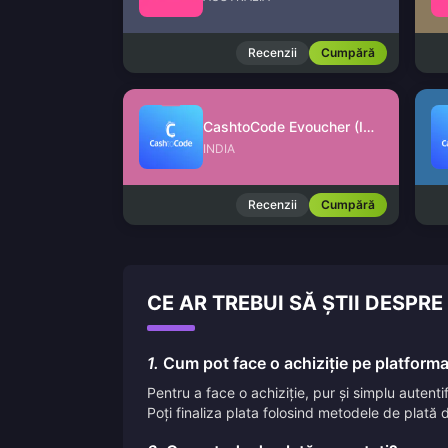
Recenzii
Cumpără
CashtoCode Evoucher (INR)
INDIA
Recenzii
Cumpără
CE AR TREBUI SĂ ȘTII DESPR
1.
Cum pot face o achiziție pe platform
Pentru a face o achiziție, pur și simplu autent
Poți finaliza plata folosind metodele de plată d