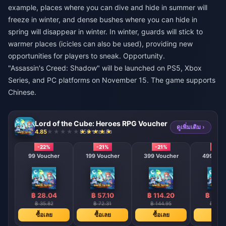
example, places where you can dive and hide in summer will
freeze in winter, and dense bushes where you can hide in
spring will disappear in winter. In winter, guards will stick to
warmer places (icicles can also be used), providing new
opportunities for players to sneak. Opportunity.
"Assassin's Creed: Shadow" will be launched on PS5, Xbox
Series, and PC platforms on November 15. The game supports
Chinese.
Lord of the Cube: Heroes RPG Voucher
ดูเพิ่มเติม ›
4.85
850 ขายแล้ว
-22%
-21%
-21%
-21%
99 Voucher
199 Voucher
399 Voucher
499 Vou
฿ 28.04
฿ 57.10
฿ 114.20
฿ 142
฿ 35.82
฿ 72.31
฿ 144.95
฿ 181.
ซื้อเลย
ซื้อเลย
ซื้อเลย
ซื้อเล