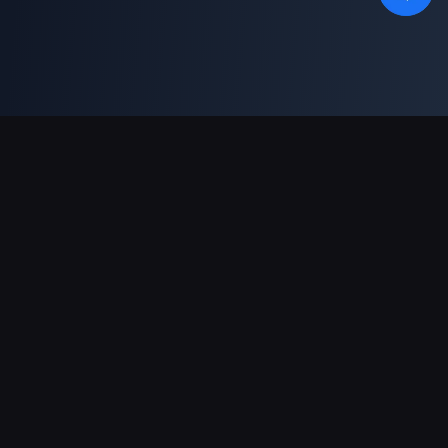
ช่องทางการชำระเงินที่รองรับ
พันธมิตร
Genshin Impact Wiki
Honkai: Star Rail WIKI
Zenless Zone Zero WIKI
PUBG Mobile WIKI
BitTopup News