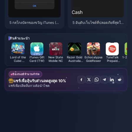
5 กลโกงบัตรของขวัญ iTunes (T
5 อันดับเว็บไซต์ที่ปลอดภัยที่สุดใน
W) ที่แอบสูบเงินในกระเป๋าคุณใน
การซื้อบัตรของขวัญ iTunes (ไต้ห
ปี 2026
วัน) พร้อมส่วนลด – เมษายน 2026
สินค้าแนะนำ
Lord of the
iTunes Gift
New State
Razer Gold
Echocalypse
TuneTalk
1-2 Cal
Cube:
Card (TW)
Mobile NC
Australia
Goldflower
Prepaid
Heroes RPG
(AUD)
Reload (MY)
Voucher
ข้อเสนอมีจำนวนจำกัด
แชร์เพื่อลุ้นรับส่วนลดสูงสุด 10%
แชร์เพื่อปลดล็อกวงล้อนำโชค