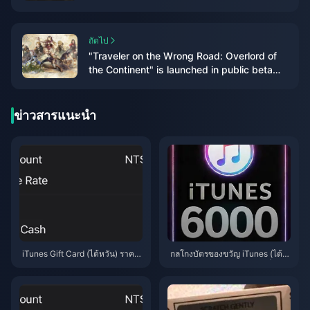
Annual Edition”
ถัดไป
"Traveler on the Wrong Road: Overlord of
the Continent" is launched in public beta
today! Octopath Travelers gather to
recreate the glory of JRPG!
ข่าวสารแนะนำ
iTunes Gift Card (ไต้หวัน) ราคา
กลโกงบัตรของขวัญ iTunes (ไต้ห
ถูกกว่าการเติมเงินโดยตรงในเดือ
วัน) ปี 2026: 5 ข้อผิดพลาดที่นักล่
นพฤษภาคม 2026 หรือไม่?
าดีลต้องหลีกเลี่ยง