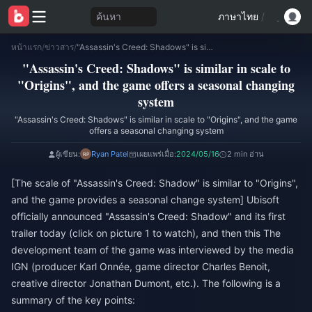
ค้นหา
ภาษาไทย
/
หน้าแรก
/
ข่าวสาร
/
"Assassin's Creed: Shadows" is similar in scale to "Origins", and the game offers a seasonal changing system
"Assassin's Creed: Shadows" is similar in scale to
"Origins", and the game offers a seasonal changing
system
"Assassin's Creed: Shadows" is similar in scale to "Origins", and the game
offers a seasonal changing system
ผู้เขียน:
Ryan Patel
เผยแพร่เมื่อ:
2024/05/16
2 min อ่าน
[The scale of "Assassin's Creed: Shadow" is similar to "Origins",
and the game provides a seasonal change system] Ubisoft
officially announced "Assassin's Creed: Shadow" and its first
trailer today (click on picture 1 to watch), and then this The
development team of the game was interviewed by the media
IGN (producer Karl Onnée, game director Charles Benoit,
creative director Jonathan Dumont, etc.). The following is a
summary of the key points: