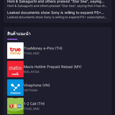
Horii & Sakaguchi and others praised "Star Sea", saying
Horii & Sakaguchi and others praised "Star Sea", saying that it has the
that it has the shadow of "Chrono Trigger"
shadow of "Chrono Trigger"
Leaked documents show Sony is willing to expand PS+
Leaked documents show Sony is willing to expand PS+ subscription
subscription service to multiple platforms including PC in
service to multiple platforms including PC in the future
the future
สินค้าแนะนำ
TrueMoney e-Pins (TH)
THAILAND
Maxis Hotlink Prepaid Reload (MY)
MALAYSIA
Vinaphone (VN)
VIETNAM
1-2 Call (TH)
THAILAND