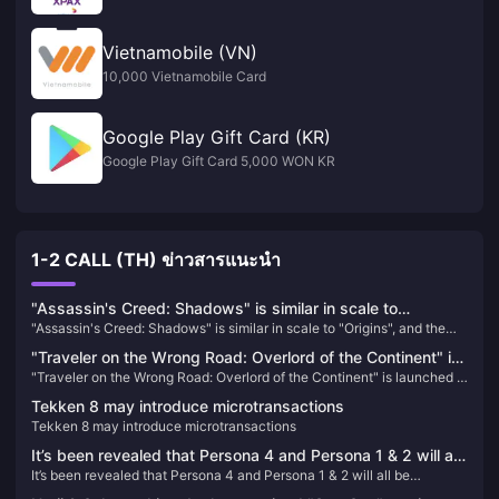
Vietnamobile (VN)
10,000 Vietnamobile Card
Google Play Gift Card (KR)
Google Play Gift Card 5,000 WON KR
1-2 CALL (TH) ข่าวสารแนะนำ
"Assassin's Creed: Shadows" is similar in scale to
"Assassin's Creed: Shadows" is similar in scale to "Origins", and the
"Origins", and the game offers a seasonal changing
game offers a seasonal changing system
system
"Traveler on the Wrong Road: Overlord of the Continent" is
"Traveler on the Wrong Road: Overlord of the Continent" is launched in
launched in public beta today! Octopath Travelers gather
public beta today! Octopath Travelers gather to recreate the glory of
to recreate the glory of JRPG!
Tekken 8 may introduce microtransactions
JRPG!
Tekken 8 may introduce microtransactions
It’s been revealed that Persona 4 and Persona 1 & 2 will all
It’s been revealed that Persona 4 and Persona 1 & 2 will all be
be remade/remastered
remade/remastered