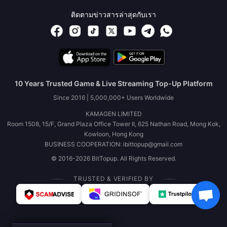
ติดตามข่าวสารล่าสุดกับเรา
10 Years Trusted Game & Live Streaming Top-Up Platform
Since 2016 | 5,000,000+ Users Worldwide
KAMAGEN LIMITED
Room 1508, 15/F, Grand Plaza Office Tower II, 625 Nathan Road, Mong Kok,
Kowloon, Hong Kong
BUSINESS COOPERATION: ibittopup@gmail.com
© 2016-2026 BitTopup. All Rights Reserved.
TRUSTED & VERIFIED BY