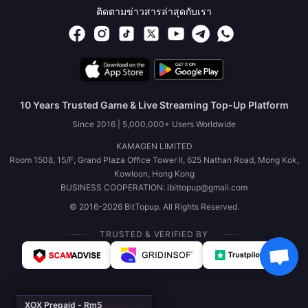
ติดตามข่าวสารล่าสุดกับเรา
10 Years Trusted Game & Live Streaming Top-Up Platform
Since 2016 | 5,000,000+ Users Worldwide
KAMAGEN LIMITED
Room 1508, 15/F, Grand Plaza Office Tower II, 625 Nathan Road, Mong Kok,
Kowloon, Hong Kong
BUSINESS COOPERATION: ibittopup@gmail.com
© 2016-2026 BitTopup. All Rights Reserved.
TRUSTED & VERIFIED BY
XOX Prepaid - Rm5