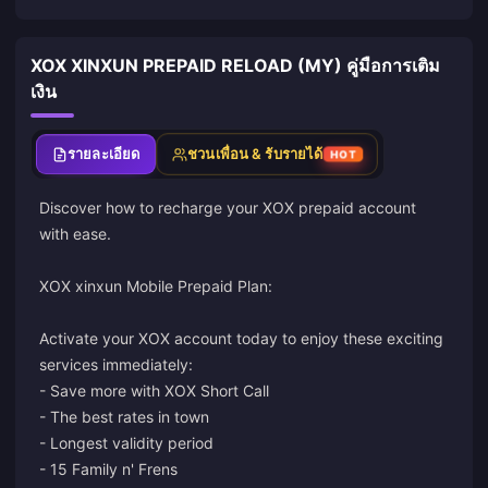
XOX XINXUN PREPAID RELOAD (MY) คู่มือการเติม
เงิน
รายละเอียด
ชวนเพื่อน & รับรายได้
HOT
Discover how to recharge your XOX prepaid account
with ease.
XOX xinxun Mobile Prepaid Plan:
Activate your XOX account today to enjoy these exciting
services immediately:
- Save more with XOX Short Call
- The best rates in town
- Longest validity period
- 15 Family n' Frens