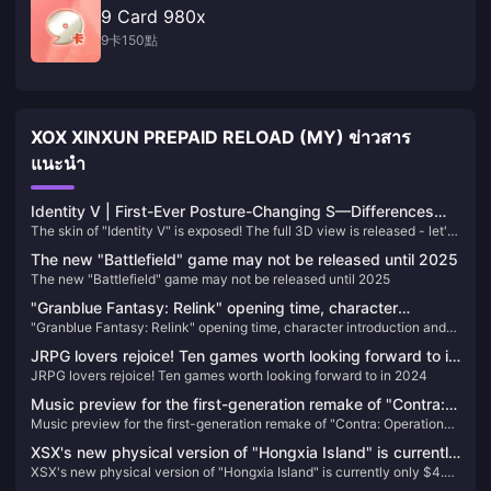
9 Card 980x
9卡150點
XOX XINXUN PREPAID RELOAD (MY) ข่าวสาร
แนะนำ
Identity V | First-Ever Posture-Changing S—Differences
The skin of "Identity V" is exposed! The full 3D view is released - let's
from the Poster?
take a look
The new "Battlefield" game may not be released until 2025
The new "Battlefield" game may not be released until 2025
"Granblue Fantasy: Relink" opening time, character
"Granblue Fantasy: Relink" opening time, character introduction and
introduction and other information announced
other information announced
JRPG lovers rejoice! Ten games worth looking forward to in
JRPG lovers rejoice! Ten games worth looking forward to in 2024
2024
Music preview for the first-generation remake of "Contra:
Music preview for the first-generation remake of "Contra: Operation
Operation Galuga"
Galuga"
XSX's new physical version of "Hongxia Island" is currently
XSX's new physical version of "Hongxia Island" is currently only $4.37
only $4.37 on GameSpot
on GameSpot