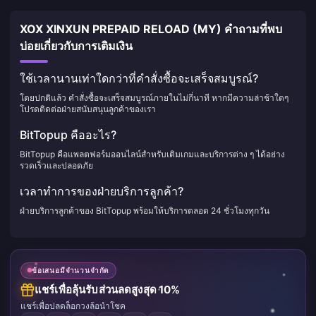
XOX XINXUN PREPAID RELOAD (MY) คำถามที่พบ
บ่อยเกี่ยวกับการเติมเงิน
ใช้เวลานานเท่าใดกว่าที่คำสั่งซื้อจะเสร็จสมบูรณ์?
โดยปกติแล้ว คำสั่งซื้อจะเสร็จสมบูรณ์ภายในไม่กี่นาที หากมีความล่าช้าใดๆ
โปรดติดต่อฝ่ายสนับสนุนลูกค้าของเรา
BitTopup คืออะไร?
BitTopup คือแพลตฟอร์มออนไลน์สำหรับเติมเกมและบริการต่าง ๆ ได้อย่าง
รวดเร็วและปลอดภัย
เวลาทำการของฝ่ายบริการลูกค้า?
ฝ่ายบริการลูกค้าของ BitTopup พร้อมให้บริการตลอด 24 ชั่วโมงทุกวัน
ข้อเสนอมีจำนวนจำกัด
แชร์เพื่อลุ้นรับส่วนลดสูงสุด 10%
แชร์เพื่อปลดล็อกวงล้อนำโชค