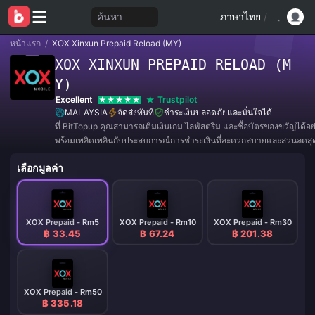
ค้นหา
ภาษาไทย
/
หน้าแรก
/
XOX Xinxun Prepaid Reload (MY)
XOX XINXUN PREPAID RELOAD (M
Y)
Excellent
Trustpilot
MALAYSIA
จัดส่งทันที
ชำระเงินปลอดภัยและมั่นใจได้
ที่ BitTopup คุณสามารถเติมเงินเกม ไลฟ์สตรีม และซื้อบัตรของขวัญได้อ
พร้อมเพลิดเพลินกับประสบการณ์การชำระเงินที่สะดวกสบายและส่วนลดสุดค
เลือกมูลค่า
XOX Prepaid - Rm5
XOX Prepaid - Rm10
XOX Prepaid - Rm30
฿ 33.45
฿ 67.24
฿ 201.38
XOX Prepaid - Rm50
฿ 335.18