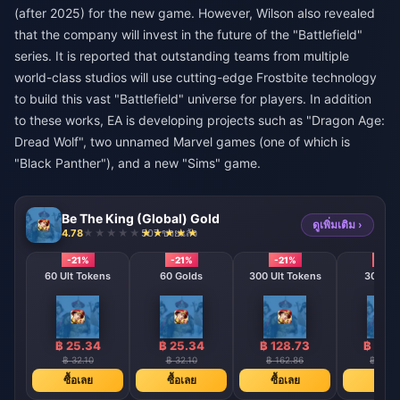
(after 2025) for the new game. However, Wilson also revealed
that the company will invest in the future of the "Battlefield"
series. It is reported that outstanding teams from multiple
world-class studios will use cutting-edge Frostbite technology
to build this vast "Battlefield" universe for players. In addition
to these works, EA is developing projects such as "Dragon Age:
Dread Wolf", two unnamed Marvel games (one of which is
"Black Panther"), and a new "Sims" game.
Be The King (Global) Gold
ดูเพิ่มเติม ›
4.78
507 ขายแล้ว
-21%
-21%
-21%
-21%
60 Ult Tokens
60 Golds
300 Ult Tokens
300 Go
฿ 25.34
฿ 25.34
฿ 128.73
฿ 128
฿ 32.10
฿ 32.10
฿ 162.86
฿ 162.
ซื้อเลย
ซื้อเลย
ซื้อเลย
ซื้อเล