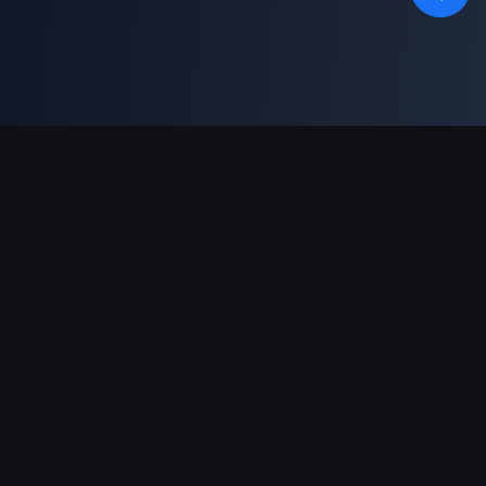
ช่องทางการชำระเงินที่รองรับ
พันธมิตร
Genshin Impact Wiki
Honkai: Star Rail WIKI
Zenless Zone Zero WIKI
PUBG Mobile WIKI
BitTopup News