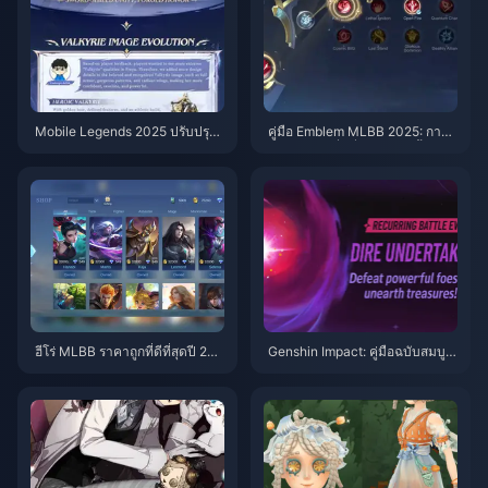
Mobile Legends 2025 ปรับปรุงฮี
คู่มือ Emblem MLBB 2025: การจั
โร่ใหม่: Project NEXT
ด Emblem ที่ดีที่สุดสำหรับทั้ง 6 บ
ทบาท
ฮีโร่ MLBB ราคาถูกที่ดีที่สุดปี 202
Genshin Impact: คู่มือฉบับสมบูร
5: 5 ตัวเลือกสุดคุ้มค่าราคาไม่เกิน
ณ์สำหรับทีมไฟฟ้าสถิตระดับความ
15,000 BP
ยาก 6 สำหรับผู้เล่นทั่วไป: การจัดที
มและเทคนิคการต่อสู้จริงเพื่อพิชิต
Spiral Abyss