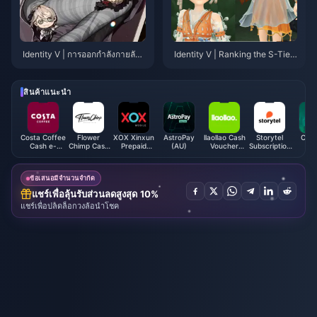
Identity V | การออกกำลังกายลับ
Identity V | Ranking the S-Tier
ของ Garte, Kitty คอสเพลย์หิมะ！
Purple Skins That Rival Golden
Skins in Quality!
สินค้าแนะนำ
Costa Coffee
Flower
XOX Xinxun
AstroPay
llaollao Cash
Storytel
Conq
Cash e-
Chimp Cash
Prepaid
(AU)
Voucher
Subscription
Poi
Voucher
Voucher
Reload (MY)
(MY)
(SA)
(MY)
(MY)
ข้อเสนอมีจำนวนจำกัด
แชร์เพื่อลุ้นรับส่วนลดสูงสุด 10%
แชร์เพื่อปลดล็อกวงล้อนำโชค