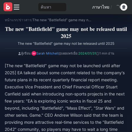
ค้นหา
ภาษาไทย
/
หน้าแรก
/
ข่าวสาร
/
The new "Battlefield" game may not be released until 2025
The new "Battlefield" game may not be released until
2025
The new "Battlefield" game may not be released until 2025
ผู้เขียน:
Sarah Mitchell
เผยแพร่เมื่อ:
2024/01/31
1 min อ่าน
[The new "Battlefield" game may not be launched until after
2025] EA talked about some content related to the company's
future plans in its recent quarterly financial report meeting.
Executive Vice President and Chief Financial Officer Stuart
Canfield said when introducing non-sports projects in the next
few years: "EA is exploring iconic works in fiscal 25 and
beyond, including "Battlefield", "Mass Effect", "Star Wars" and
other series. Game." CEO Andrew Wilson said that the team is
providing more attractive real-time services to the "Battlefield
2042" community, so players may have to wait a long time