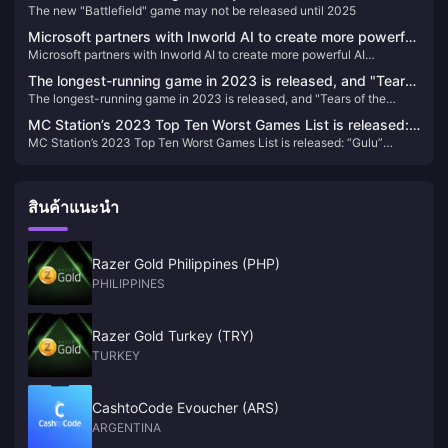
The new "Battlefield" game may not be released until 2025
Microsoft partners with Inworld AI to create more powerful
Microsoft partners with Inworld AI to create more powerful AI
AI development tools for Xbox
development tools for Xbox
The longest-running game in 2023 is released, and "Tears
The longest-running game in 2023 is released, and "Tears of the
of the Kingdom" tops the list
Kingdom" tops the list
MC Station’s 2023 Top Ten Worst Games List is released:
MC Station’s 2023 Top Ten Worst Games List is released: “Gulu”
“Gulu” successfully topped the list
successfully topped the list
สินค้าแนะนำ
Razer Gold Philippines (PHP)
PHILIPPINES
Razer Gold Turkey (TRY)
TURKEY
CashtoCode Evoucher (ARS)
ARGENTINA