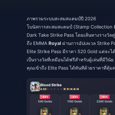
ภาพรวมระบบสะสมสแตมป์ปี 2026
โบนัสการสะสมสแตมป์ (Stamp Collection Bo
Dark Take Strike Pass โดยเส้นทางรางวัลคู่
ถึง EMMA
Royal
ผ่านการอัปเลเวล Strike P
Elite Strike Pass มีราคา 520 Gold แต่จะไ
เป็นรางวัลที่เหมือนได้ฟรีสำหรับผู้เล่นที่มีวินั
คุณเข้าถึง Elite Pass ได้ทันทีด้วยราคาที่คุ้มค
Blood Strike
4.69
513 ขายแล้ว
-43%
-43%
-43%
-43%
320 Golds
540 Golds
1100 Golds
2260 Golds