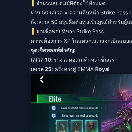
จำนวนสแตมป์ที่ต้องใช้ทั้งหมด
ผ่าน 50 เลเวล = ความคืบหน้า Strike Pass 
ถึงเลเวล 50 สรุปคือต้นทุนเป็นศูนย์สำหรับผู้เล
จุดเช็คพอยท์ของ Strike Pass
ความต้องการ XP ในแต่ละเลเวลจะเป็นแบบเส้
จุดเช็คพอยท์สำคัญ:
เลเวล 10
: รางวัลคอสเมติกหลักชิ้นแรก
เลเวล 25
: ครึ่งทางสู่ EMMA
Royal