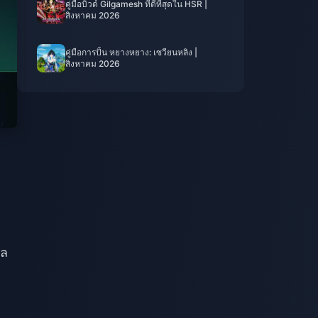
คู่มือบิ้วด์ Gilgamesh ที่ดีที่สุดใน HSR |
สิงหาคม 2026
คู่มือการปั้น หยางหยาง: เซวียนหลิง |
สิงหาคม 2026
วล
ษ