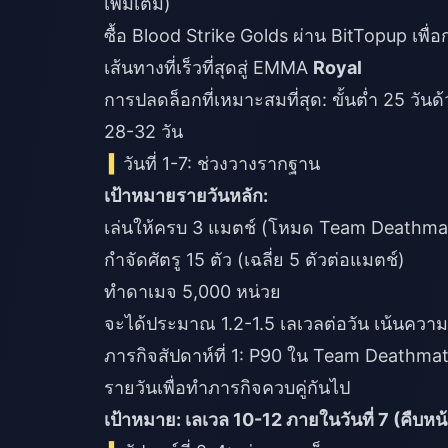
เพิ่มเติม)
ซื้อ Blood Strike Golds
ผ่าน BitTopup เพื่อ
เส้นทางที่เร็วที่สุดสู่ EMMA
Royal
การปลดล็อกที่เหมาะสมที่สุด: ขั้นต่ำ 25 วัน
28-32 วัน
วันที่ 1-7: ช่วงวางรากฐาน
เป้าหมายรายวันหลัก:
เล่นให้ครบ 3 แมตช์ (โหมด Team Deathmat
กำจัดศัตรู 15 ตัว (เฉลี่ย 5 ตัวต่อแมตช์)
ทำดาเมจ 5,000 หน่วย
จะได้ประมาณ 1.2-1.5 เลเวลต่อวัน เน้นความ
ภารกิจสัปดาห์ที่ 1: P90 ใน Team Deathmatc
รายวันเพื่อทำภารกิจควบคู่กันไป
เป้าหมาย: เลเวล 10-12 ภายในวันที่ 7 (คืบห