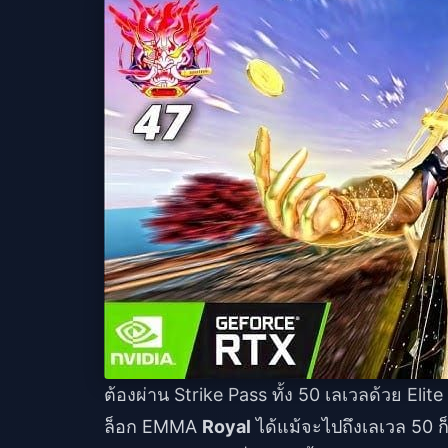
ต้องผ่าน Strike Pass ทั้ง 50 เลเวลด้วย Eli
ล็อก EMMA
Royal
ได้แม้จะไปถึงเลเวล 50 