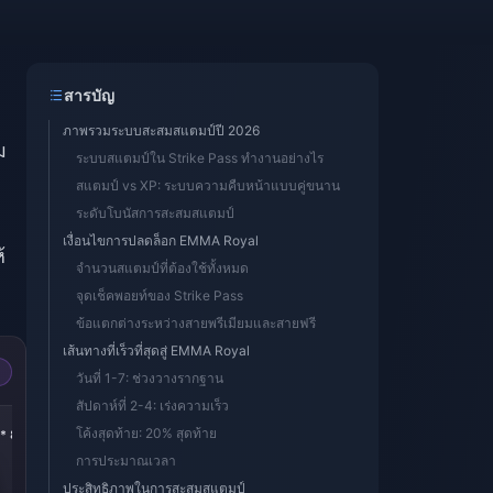
สารบัญ
ภาพรวมระบบสะสมสแตมป์ปี 2026
ม
ระบบสแตมป์ใน Strike Pass ทำงานอย่างไร
สแตมป์ vs XP: ระบบความคืบหน้าแบบคู่ขนาน
ระดับโบนัสการสะสมสแตมป์
เงื่อนไขการปลดล็อก EMMA Royal
้
จำนวนสแตมป์ที่ต้องใช้ทั้งหมด
จุดเช็คพอยท์ของ Strike Pass
ข้อแตกต่างระหว่างสายพรีเมียมและสายฟรี
เส้นทางที่เร็วที่สุดสู่ EMMA Royal
วันที่ 1-7: ช่วงวางรากฐาน
สัปดาห์ที่ 2-4: เร่งความเร็ว
โค้งสุดท้าย: 20% สุดท้าย
* 8
การประมาณเวลา
ประสิทธิภาพในการสะสมสแตมป์