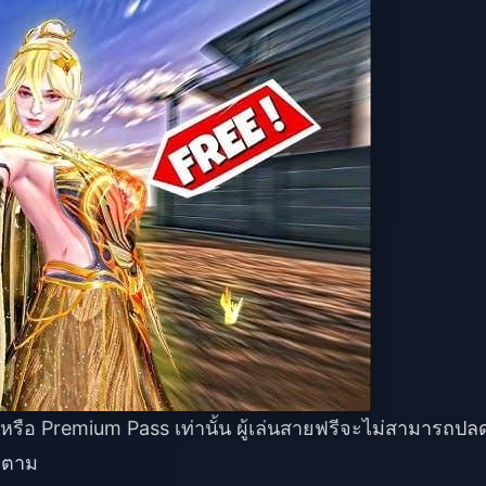
te หรือ Premium Pass เท่านั้น ผู้เล่นสายฟรีจะไม่สามารถปล
ก็ตาม