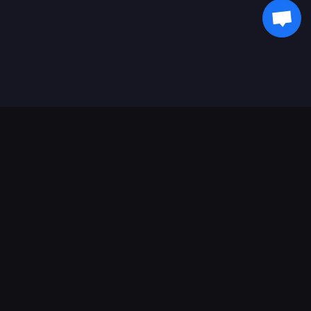
ช่องทางการชำระเงินที่รองรับ
พันธมิตร
Genshin Impact Wiki
Honkai: Star Rail WIKI
Zenless Zone Zero WIKI
PUBG Mobile WIKI