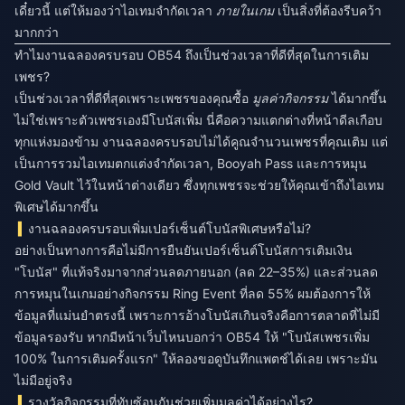
เดี๋ยวนี้ แต่ให้มองว่าไอเทมจำกัดเวลา
ภายในเกม
เป็นสิ่งที่ต้องรีบคว้า
มากกว่า
ทำไมงานฉลองครบรอบ OB54 ถึงเป็นช่วงเวลาที่ดีที่สุดในการเติม
เพชร?
เป็นช่วงเวลาที่ดีที่สุดเพราะเพชรของคุณซื้อ
มูลค่ากิจกรรม
ได้มากขึ้น
ไม่ใช่เพราะตัวเพชรเองมีโบนัสเพิ่ม นี่คือความแตกต่างที่หน้าดีลเกือบ
ทุกแห่งมองข้าม งานฉลองครบรอบไม่ได้คูณจำนวนเพชรที่คุณเติม แต่
เป็นการรวมไอเทมตกแต่งจำกัดเวลา, Booyah Pass และการหมุน
Gold Vault ไว้ในหน้าต่างเดียว ซึ่งทุกเพชรจะช่วยให้คุณเข้าถึงไอเทม
พิเศษได้มากขึ้น
งานฉลองครบรอบเพิ่มเปอร์เซ็นต์โบนัสพิเศษหรือไม่?
อย่างเป็นทางการคือไม่มีการยืนยันเปอร์เซ็นต์โบนัสการเติมเงิน
"โบนัส" ที่แท้จริงมาจากส่วนลดภายนอก (ลด 22–35%) และส่วนลด
การหมุนในเกมอย่างกิจกรรม Ring Event ที่ลด 55% ผมต้องการให้
ข้อมูลที่แม่นยำตรงนี้ เพราะการอ้างโบนัสเกินจริงคือการตลาดที่ไม่มี
ข้อมูลรองรับ หากมีหน้าเว็บไหนบอกว่า OB54 ให้ "โบนัสเพชรเพิ่ม
100% ในการเติมครั้งแรก" ให้ลองขอดูบันทึกแพตช์ได้เลย เพราะมัน
ไม่มีอยู่จริง
รางวัลกิจกรรมที่ทับซ้อนกันช่วยเพิ่มมูลค่าได้อย่างไร?