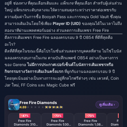
อยู่ที่
ช่องทาง
ที่คุณเลือกเติมและ
แพ็กเกจ
ที่คุณเลือก สำหรับผู้เล่นส่วน
ใหญ่ แพ็กเกจระดับกลางจะให้ความสมดุลระหว่างราคาต่อเพชรกับ
ความคุ้มค่าในการซื้อ Booyah Pass และการหมุน Gold Vault ซึ่งคุณ
สามารถเติมเงินโดยใช้เพียง
Player ID (UID)
ของคุณได้ในเวลาไม่ถึง
สองนาทีผ่านแพลตฟอร์มอย่าง
ส่วนลดการเติมเพชร Free Fire
ดีลการเติมเพชร Free Fire ฉลองครบรอบ 9 ปี OB54 ที่ดีที่สุดคือ
อะไร?
ดีลที่ดีที่สุดในขณะนี้คือโปรโมชั่นส่วนลดจากบุคคลที่สาม ไม่ใช่โบนัส
ฉลองครบรอบภายในเกม ตามบันทึกแพตช์ OB54 อย่างเป็นทางการ
ของ Garena
ไม่มีการประกาศเปอร์เซ็นต์โบนัสการเติมเพชรหรือ
กิจกรรมรางวัลการเติมเงินครั้งแรก
ที่ผูกกับงานฉลองครบรอบ 9 ปี
โดยจุดเน้นอย่างเป็นทางการจะอยู่ที่กลไกฟรีต่างๆ เช่น เควสต์, Coin
Jar ใหม่, FF Coins และ Magic Cube ฟรี
Free Fire Diamonds
ดูเพิ่มเติม ›
4.89
599 ขายแล้ว
-47%
-73%
-73%
-73
Free Fire
Free Fire
Free Fire
Free F
Diamonds 310
Diamonds 530
Diamonds 1,080
Diamonds 