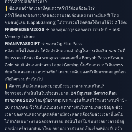
ทราบความแตกต่างนี้ไว้
ข้อเสนอจำกัดเวลาที่คุณควรคว้าไว้ก่อนคืออะไร?
คว้าโค้ดแลกของรางวัลฉลองครบรอบก่อนเลย เพราะมันฟรี! โดย
ชุมชนผู้เล่น (LapakGaming) ได้รวบรวมโค้ดที่ยังใช้งานได้ไว้ 2 โค้ด:
FF9MREDEEM2026
→ กล่องสุ่มอาวุธฉลองครบรอบ 9 ปี + 500
Memory Tokens
F9ANIVPASSGIFT
→ ของขวัญ Elite Pass
หลังจากใช้โค้ดแล้ว ให้จัดลำดับความสำคัญในการเติมเงิน
ก่อน
วันที่
กิจกรรมจะถึงช่วงพีค หากคุณวางแผนจะซื้อ Booyah Pass หรือหมุน
Gold Vault คำแนะนำจาก LapakGaming นั้นชัดเจนว่า: "เติมเพชร
ก่อนวันฉลองครบรอบช่วงพีค" เพราะระดับของพรีเมียมพาสจะถูกล็อก
เมื่อกิจกรรมดำเนินไป
ดีลการเติมเงินฉลองครบรอบมีระยะเวลานานแค่ไหน?
กิจกรรมจะดำเนินไปในช่วงประมาณ
24 มิถุนายน ถึงกลางเดือน
กรกฎาคม 2026
โดยคู่มือจากชุมชนระบุวันสิ้นสุดไว้ระหว่างวันที่ 15–
26 กรกฎาคม ซึ่งวันที่แน่นอนจะแตกต่างกันไปตามแหล่งข้อมูล ช่วง
เวลาของส่วนลดจากบุคคลที่สามมักจะสอดคล้องกับช่วงเวลานี้แต่ไม่
ได้จำกัดเฉพาะงานฉลองครบรอบ ดังนั้นโปรโมชั่นบางอย่างอาจมีอยู่
ต่อเนื่องหรือวนกลับมาใหม่ อย่ามองว่าส่วนลดเป็นเรื่องที่ต้องรีบคว้า