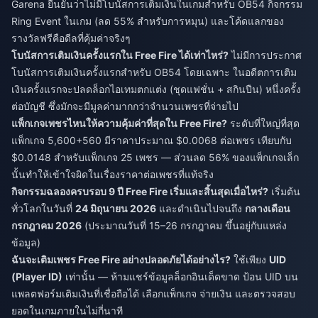
Garena ยืนยันว่าไม่มีโบนัสการเติมเงินในเกมสำหรับ OB54 กิจกรรม
Ring Event ในเกม (ลด 55% สำหรับการหมุน) และโค้ดแลกของ
รางวัลฟรีคือดีลที่คุ้มค่าจริงๆ
โบนัสการเติมเงินครั้งแรกใน Free Fire ได้เท่าไหร่?
ไม่มีการประกาศ
โบนัสการเติมเงินครั้งแรกสำหรับ OB54 โดยเฉพาะ ในอดีตการเติม
เงินครั้งแรกจะปลดล็อกไอเทมตกแต่ง (ชุดแฟชั่น + สกินปืน) หนึ่งครั้ง
ต่อบัญชี ซึ่งมักจะมีมูลค่ามากกว่าจำนวนเพชรที่จ่ายไป
แพ็กเกจเพชรไหนให้ความคุ้มค่าที่สุดใน Free Fire?
ระดับที่ใหญ่ที่สุด
แพ็กเกจ 5,600+560 มีราคาประมาณ $0.0068 ต่อเพชร เทียบกับ
$0.0148 สำหรับแพ็กเกจ 25 เพชร — ส่วนลด 56% ของแพ็กเกจเล็ก
นั้นทำให้เข้าใจผิดในเรื่องราคาต่อเพชรที่แท้จริง
กิจกรรมฉลองครบรอบ 9 ปี Free Fire เริ่มและสิ้นสุดเมื่อไหร่?
เริ่มต้น
ทั่วโลกในวันที่
24 มิถุนายน 2026
และดำเนินไปจนถึง
กลางเดือน
กรกฎาคม 2026
(ประมาณวันที่ 15–26 กรกฎาคม ขึ้นอยู่กับแหล่ง
ข้อมูล)
ฉันจะเติมเพชร Free Fire อย่างปลอดภัยได้อย่างไร?
ใช้เพียง
UID
(Player ID)
เท่านั้น — ห้ามแชร์ข้อมูลล็อกอินเด็ดขาด ป้อน UID บน
แพลตฟอร์มเติมเงินที่เชื่อถือได้ เลือกแพ็กเกจ จ่ายเงิน และตรวจสอบ
ยอดในเกมภายในไม่กี่นาที