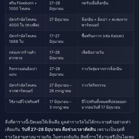
สกิน Flowborn +
27–28
กดรับเมื่อล็อกอิน
1000 โทเคน
มิถุนายน
บัตรกำนัลโทเคน
27 มิถุนายน
ล็อกอิน + อั่งเปา + สะสมจาก
4000 ใบ (ช่วงพีค)
พาร์ทเนอร์
บัตรกำนัลโทเคน
17–27
ซื้อสกินถาวร (เช่น Kaizer)
1688 ใบ
มิถุนายน
กล่องจากร้านค้า
17–28
เช็คอินรายวัน
ฝากขาย
มิถุนายน
กิจกรรมฝนอั่งเปา
27–28
รางวัลสุ่มจากการล็อกอิน
เมกะ
มิถุนายน
บัตรกำนัลโทเคน
27 มิถุนายน –
รางวัลกิจกรรม
จากพาร์ทเนอร์
26 กรกฎาคม
ใช้งานฮีโร่/สกินฟรี
17 มิถุนายน –
ฮีโร่/สกินทั้งหมดที่ปล่อยออก
3 กรกฎาคม
มาก่อนวันที่ 17 มิถุนายน
สิ่งที่ตารางนี้เปิดเผยให้เห็นคือ มูลค่ารางวัลไม่ได้กระจายตัวอย่างเท่า
เทียมกัน
วันที่ 27–28 มิถุนายน คือช่วงเวลาตัดสิน
เพราะเป็นจุดที่
รางวัลสามทางมารวมกัน ในทางกลับกัน สิทธิ์การใช้งานฟรีเป็นไอเทม