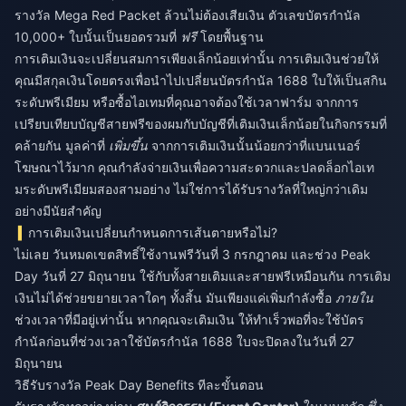
รางวัล Mega Red Packet ล้วนไม่ต้องเสียเงิน ตัวเลขบัตรกำนัล
10,000+ ใบนั้นเป็นยอดรวมที่
ฟรี
โดยพื้นฐาน
การเติมเงินจะเปลี่ยนสมการเพียงเล็กน้อยเท่านั้น การเติมเงินช่วยให้
คุณมีสกุลเงินโดยตรงเพื่อนำไปเปลี่ยนบัตรกำนัล 1688 ใบให้เป็นสกิน
ระดับพรีเมียม หรือซื้อไอเทมที่คุณอาจต้องใช้เวลาฟาร์ม จากการ
เปรียบเทียบบัญชีสายฟรีของผมกับบัญชีที่เติมเงินเล็กน้อยในกิจกรรมที่
คล้ายกัน มูลค่าที่
เพิ่มขึ้น
จากการเติมเงินนั้นน้อยกว่าที่แบนเนอร์
โฆษณาไว้มาก คุณกำลังจ่ายเงินเพื่อความสะดวกและปลดล็อกไอเท
มระดับพรีเมียมสองสามอย่าง ไม่ใช่การได้รับรางวัลที่ใหญ่กว่าเดิม
อย่างมีนัยสำคัญ
การเติมเงินเปลี่ยนกำหนดการเส้นตายหรือไม่?
ไม่เลย วันหมดเขตสิทธิ์ใช้งานฟรีวันที่ 3 กรกฎาคม และช่วง Peak
Day วันที่ 27 มิถุนายน ใช้กับทั้งสายเติมและสายฟรีเหมือนกัน การเติม
เงินไม่ได้ช่วยขยายเวลาใดๆ ทั้งสิ้น มันเพียงแค่เพิ่มกำลังซื้อ
ภายใน
ช่วงเวลาที่มีอยู่เท่านั้น หากคุณจะเติมเงิน ให้ทำเร็วพอที่จะใช้บัตร
กำนัลก่อนที่ช่วงเวลาใช้บัตรกำนัล 1688 ใบจะปิดลงในวันที่ 27
มิถุนายน
วิธีรับรางวัล Peak Day Benefits ทีละขั้นตอน