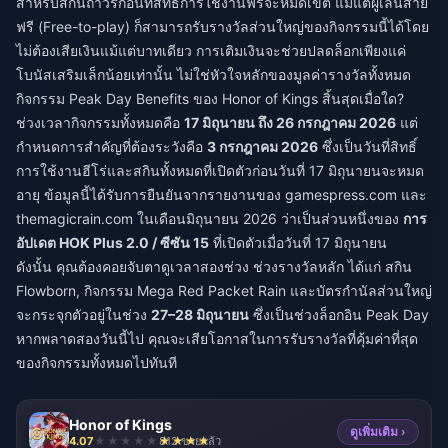
สำหรับสกินถาวรก่อนที่สิทธิ์การใช้งานฟรีจะหมดเขต แม้แต่ผู้เล่นสาย
ฟรี (Free-to-play) ก็สามารถรับรางวัลส่วนใหญ่ของกิจกรรมนี้ได้โดย
ไม่ต้องเสียเงินแม้แต่บาทเดียว การเติมเงินจะช่วยปลดล็อกเพียงแค่
โบนัสเสริมเล็กน้อยเท่านั้น ไม่ใช่หัวใจหลักของมูลค่ารางวัลทั้งหมด
กิจกรรม Peak Day Benefits ของ Honor of Kings สิ้นสุดเมื่อใด?
ช่วงเวลากิจกรรมทั้งหมดคือ
17 มิถุนายน ถึง 26 กรกฎาคม 2026
แต่
กำหนดการสำคัญที่ต้องระวังคือ
3 กรกฎาคม 2026
ซึ่งเป็นวันที่สิทธิ์
การใช้งานฮีโร่และสกินทั้งหมดที่เปิดตัวก่อนวันที่ 17 มิถุนายนจะหมด
อายุ ข้อมูลนี้ได้รับการยืนยันจากรายงานของ gamespress.com และ
themagicrain.com ในเดือนมิถุนายน 2026 ว่าเป็นส่วนหนึ่งของ
การ
อัปเดต HOK Plus 2.0 / ซีซัน 15
ที่เปิดตัวเมื่อวันที่ 17 มิถุนายน
ดังนั้น คุณต้องคอยจับตาดูเวลาสองช่วง ช่วงรางวัลหลัก ได้แก่ สกิน
Flowborn, กิจกรรม Mega Red Packet Rain และบัตรกำนัลส่วนใหญ่
จะกระจุกตัวอยู่ในช่วง
27–28 มิถุนายน
ซึ่งเป็นช่วงล็อกอิน Peak Day
หากพลาดสองวันนี้ไป คุณจะเสียโอกาสในการรับรางวัลที่คุ้มค่าที่สุด
ของกิจกรรมทั้งหมดไปทันที
Honor of Kings
ดูเพิ่มเติม ›
4.07
812 ขายแล้ว