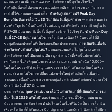
มุมมองบรรณาธิการ: คุณควรฟาร์มกิจกรรมนี้ทุกวันจริงหรือ?
คำตัดสินที่ตรงไปตรงมาของผมหลังจากติดตามว่าช่วงเวลากิจกรรม
เหล่านี้ให้ผลตอบแทนอย่างไร:
สำหรับผู้เล่นสายฟรี Peak Day
Benefits คือการล็อกอิน 30 วินาทีต่อวันที่คุ้มค่ามาก
— แต่การบอกว่า
ต้องทำ "ทุกวัน" นั้นเกินจริงไปหน่อย มูลค่าที่แท้จริงกระจุกตัวอยู่ในวัน
ที่ 27–28 มิถุนายน ดังนั้นสิ่งที่คุณต้องรักษาไว้จริงๆ คือ
ช่วง Peak Day
วันที่ 27–28 มิถุนายน
ไม่ใช่การล็อกอินต่อเนื่อง 17 วันแบบไร้ที่ติ
ขอพูดถึงสองประเด็นที่เป็นข้อถกเถียง ประการแรก
การเติมเงินเพื่อรับ
รางวัลระดับสายเติมคุ้มไหม?
มุมมองของผมคือ ไม่คุ้ม โดยเฉพาะ
สำหรับกิจกรรมนี้เพียงอย่างเดียว มูลค่ารางวัลที่เพิ่มขึ้นมักจะไม่คุ้ม
เท่ากับการซื้อสิ่งที่คุณต้องการโดยตรง ยอดรวมบัตรกำนัล 10,000+
ใบนั้นเป็นของฟรีส่วนใหญ่ และของรางวัลสำหรับสายเติมเป็นเพียง
ความสะดวก ไม่ใช่การเปลี่ยนแปลงครั้งใหญ่ เติมเงินก็ต่อเมื่อคุณ
วางแผนจะซื้อสกินเฉพาะเจาะจงอยู่แล้ว แล้วค่อยเติมก่อนช่วงเวลาใช้
บัตรกำนัลวันที่ 27 มิถุนายน
ประการที่สอง
คุณควรแบ่งเวลาล็อกอินรายวันมาที่นี่เทียบกับกิจกรรม
อื่นๆ ในปี 2026 หรือไม่?
ตอบง่ายมาก: กิจกรรมนี้ใช้ความพยายาม
น้อยมากจนการเลือกว่าจะทำอันไหนเป็นเรื่องที่ไม่จำเป็น การล็อกอิน
เพียงครั้งเดียวก็ได้รับกล่อง Consignment และบัตรกำนัลแล้ว ไม่มีค่า