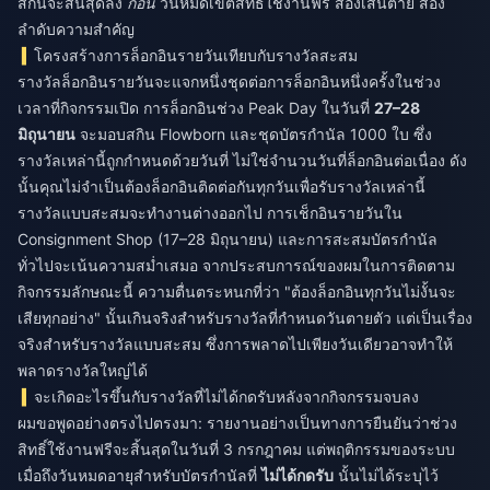
สกินจะสิ้นสุดลง
ก่อน
วันหมดเขตสิทธิ์ใช้งานฟรี สองเส้นตาย สอง
ลำดับความสำคัญ
โครงสร้างการล็อกอินรายวันเทียบกับรางวัลสะสม
รางวัลล็อกอินรายวันจะแจกหนึ่งชุดต่อการล็อกอินหนึ่งครั้งในช่วง
เวลาที่กิจกรรมเปิด การล็อกอินช่วง Peak Day ในวันที่
27–28
มิถุนายน
จะมอบสกิน Flowborn และชุดบัตรกำนัล 1000 ใบ ซึ่ง
รางวัลเหล่านี้ถูกกำหนดด้วยวันที่ ไม่ใช่จำนวนวันที่ล็อกอินต่อเนื่อง ดัง
นั้นคุณไม่จำเป็นต้องล็อกอินติดต่อกันทุกวันเพื่อรับรางวัลเหล่านี้
รางวัลแบบสะสมจะทำงานต่างออกไป การเช็กอินรายวันใน
Consignment Shop (17–28 มิถุนายน) และการสะสมบัตรกำนัล
ทั่วไปจะเน้นความสม่ำเสมอ จากประสบการณ์ของผมในการติดตาม
กิจกรรมลักษณะนี้ ความตื่นตระหนกที่ว่า "ต้องล็อกอินทุกวันไม่งั้นจะ
เสียทุกอย่าง" นั้นเกินจริงสำหรับรางวัลที่กำหนดวันตายตัว แต่เป็นเรื่อง
จริงสำหรับรางวัลแบบสะสม ซึ่งการพลาดไปเพียงวันเดียวอาจทำให้
พลาดรางวัลใหญ่ได้
จะเกิดอะไรขึ้นกับรางวัลที่ไม่ได้กดรับหลังจากกิจกรรมจบลง
ผมขอพูดอย่างตรงไปตรงมา: รายงานอย่างเป็นทางการยืนยันว่าช่วง
สิทธิ์ใช้งานฟรีจะสิ้นสุดในวันที่ 3 กรกฎาคม แต่พฤติกรรมของระบบ
เมื่อถึงวันหมดอายุสำหรับบัตรกำนัลที่
ไม่ได้กดรับ
นั้นไม่ได้ระบุไว้