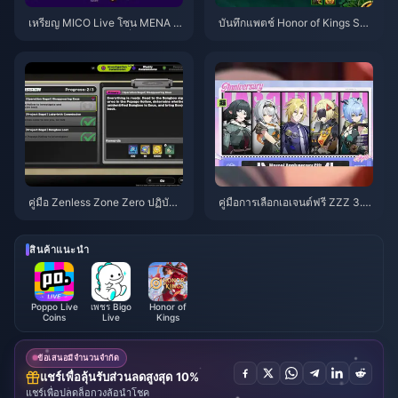
เหรียญ MICO Live โซน MENA ห
บันทึกแพตช์ Honor of Kings S1
ลังเวอร์ชัน 5.2: ดีลถูกที่สุด 2026
5.a | สิงหาคม 2026
คู่มือ Zenless Zone Zero ปฏิบัติก
คู่มือการเลือกเอเจนต์ฟรี ZZZ 3.1 |
ารเบเกิล | สิงหาคม 2026
สิงหาคม 2026
สินค้าแนะนำ
Poppo Live
เพชร Bigo
Honor of
Coins
Live
Kings
ข้อเสนอมีจำนวนจำกัด
แชร์เพื่อลุ้นรับส่วนลดสูงสุด 10%
แชร์เพื่อปลดล็อกวงล้อนำโชค