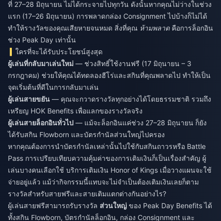
ที่ 27–28 มิถุนายน ไม่ได้กระจายไปทุกวัน ดังนั้นหากคุณไม่ว่างในช่วง
แรก (17–26 มิถุนายน) การพลาดกล่อง Consignment ไปบ้างก็ไม่ได้
ทำให้รางวัลของคุณเสียหายจนหมด สิ่งที่คุณ
ห้ามพลาด
คือการล็อกอิน
ช่วง Peak Day เท่านั้น
ใครที่จะได้รับประโยชน์สูงสุด
ผู้เล่นที่กลับมาเล่นใหม่
— ช่วงสิทธิ์ใช้งานฟรี (17 มิถุนายน – 3
กรกฎาคม) ช่วยให้คุณได้ทดลองฮีโร่และสกินที่คุณพลาดไป ทำให้เป็น
จุดเริ่มต้นที่ดีในการกลับมาเล่น
ผู้เล่นสายขยัน
— คุณจะกวาดรางวัลทุกอย่างได้โดยธรรมชาติ รวมถึง
เหรียญ HOK Benefits เพื่อแลกของรางวัลจริง
ผู้เล่นสายล็อกอินทั่วไป
— แม้จะล็อกอินแค่ช่วง 27–28 มิถุนายน ก็ยัง
ได้รับสกิน Flowborn และบัตรกำนัลส่วนใหญ่ไปครอง
หากคุณต้องการนำบัตรกำนัลเหล่านั้นไปใช้กับสกินถาวรหรือ Battle
Pass การเปรียบเทียบความคุ้มค่าของการเติมเงินก็เป็นเรื่องสำคัญ ผู้
เล่นบางคนเลือกใช้
บริการเติมเงิน Honor of Kings
เมื่อวางแผนจะใช้
จ่ายอยู่แล้ว แม้ว่ากิจกรรมนี้แทบจะไม่จำเป็นต้องเติมเงินเลยก็ตาม
รางวัลสำหรับสายฟรีและสายเติมแตกต่างกันอย่างไร?
ผู้เล่นสายฟรีสามารถรับรางวัล
ส่วนใหญ่
ของ Peak Day Benefits ได้
ทั้งสกิน Flowborn, บัตรกำนัลล็อกอิน, กล่อง Consignment และ