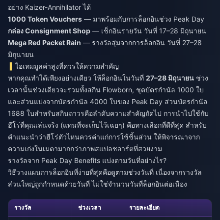
อย่าง Kaizer-Annihilator ได้
1000 Token Vouchers
— มาพร้อมกับการล็อกอินช่วง Peak Day
กล่อง Consignment Shop
— เช็กอินรายวัน วันที่ 17–28 มิถุนายน
Mega Red Packet Rain
— รางวัลสุ่มจากการล็อกอิน วันที่ 27–28
มิถุนายน
ไอเทมมูลค่าสูงที่ควรให้ความสำคัญ
หากคุณทำได้เพียงอย่างเดียว ให้ล็อกอินในวันที่
27–28 มิถุนายน
ช่วง
เวลานั้นช่วงเดียวจะรวมทั้งสกิน Flowborn, ชุดบัตรกำนัล 1000 ใบ
และส่วนแบ่งจากบัตรกำนัล 4000 ใบของ Peak Day ส่วนบัตรกำนัล
1688 ใบสำหรับสกินถาวรคือลำดับความสำคัญถัดไป การนำไปใช้กับ
ฮีโร่ที่คุณเล่นจริง (แทนที่จะเก็บไว้เฉยๆ) คือทางเลือกที่ดีที่สุด สำหรับ
คำแนะนำว่าฮีโร่ตัวไหนควรค่าแก่การใช้ชิ้นส่วน ให้พิจารณาจาก
ความเก่งในเมตามากกว่าภาพสแปลชอาร์ตที่สวยงาม
รางวัลจาก Peak Day Benefits แบ่งตามวันที่อย่างไร?
วิธีวางแผนการล็อกอินที่ง่ายที่สุดคือดูตามช่วงวันที่ เนื่องจากรางวัล
ส่วนใหญ่ถูกกำหนดด้วยวันที่ ไม่ใช่จำนวนวันที่ล็อกอินต่อเนื่อง
รางวัล
ช่วงเวลา
รายละเอียด