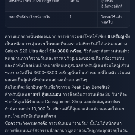
จักรยาน Trinx 2026 Edge Elite
3600
อุปกรณ์
อิเล็กทรอนิกส์
กล่องสิทธิประโยชน์รายวัน
1
ไอเทมใช้แล้ว
หมดไป
ความแตกต่างนั้นชัดเจนมาก การเข้าร่วมชิงโชคใช้เพียง
6 เหรียญ
ซึ่ง
เป็นเหมือนการลุ้นหวย ในขณะที่ของรางวัลที่การันตีได้แน่นอนอย่าง
Galaxy S26 Ultra ต้องใช้ถึง
3800 เหรียญ
ซึ่งต้องอาศัยการเล่นอย่าง
หนักผ่านภารกิจรายวันและการแชร์ มุมมองของผมคือ กล่องรายวัน
และตั๋วชิงโชคเป็นเป้าหมายที่สมเหตุสมผลสำหรับผู้เล่นส่วนใหญ่ ส่วน
ของรางวัลที่ใช้ 3600–3800 เหรียญนั้นเป็นเป้าหมายที่ไกลตัว เว้นแต่
คุณจะเป็นผู้เล่นที่ขยันเล่นอย่างสม่ำเสมอจริงๆ
คุ้มไหมที่จะล็อกอินทุกวันเพื่อกิจกรรม Peak Day Benefits?
สำหรับผู้เล่นสายฟรี
คุ้มแน่นอน
การล็อกอินรายวันเพียง 30 วินาทีจะ
ช่วยให้คุณได้รับกล่อง Consignment Shop และสะสมมูลค่าบัตร
กำนัลรวมกว่า 10,000 ใบ เพียงแค่นี้ก็คุ้มค่าแล้วแม้ว่าคุณจะไม่เคย
แตะโหมดจัดอันดับเลยก็ตาม
ข้อควรระวังตามตรงคือ การเล่นแบบ "รายวัน" นั้นไม่ได้หนักหนา
อย่างที่แบนเนอร์กิจกรรมสื่อออกมา มูลค่าส่วนใหญ่กระจุกตัวอยู่ในวัน