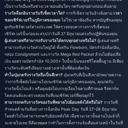
เป็นรางวัลอื่นหรือช่วงเวลาผ่อนผันใดๆ กดรับทุกอย่างก่อนเส้นตาย
รางวัลล็อกอินรายวันรีเซ็ตเวลาใด?
การรีเซ็ตรายวันอ้างอิงตาม
เวลา
ของเซิร์ฟเวอร์ในภูมิภาคของคุณ
ไม่ใช่เวลาท้องถิ่น หากบัญชีของคุณ
ผูกกับเซิร์ฟเวอร์ต่างประเทศ ให้ตรวจสอบตารางการรีเซ็ตของ
เซิร์ฟเวอร์นั้นก่อนจะสรุปว่าวันที่ 27 มิถุนายนตรงกับปฏิทินของคุณ
ผู้เล่นสายฟรีสามารถรับรางวัลได้ครบทุกอย่างหรือไม่?
ผู้เล่นสายฟรี
สามารถรับรางวัลส่วนใหญ่ได้ ทั้งสกิน Flowborn, บัตรกำนัลล็อกอิน,
กล่อง Consignment และรางวัล Mega Red Packet ล้วนไม่ต้องเสีย
เงิน ยอดรวมบัตรกำนัล 10,000+ ใบนั้นเป็นของฟรีโดยพื้นฐาน มีเพียง
รางวัลระดับพรีเมียมบางอย่างเท่านั้นที่ต้องเติมเงิน
ทำไมปุ่มกดรับรางวัลถึงเป็นสีเทา?
ปุ่มกดรับที่เป็นสีเทามักหมายความ
ว่าการรีเซ็ตยังไม่ผ่านไปบนเซิร์ฟเวอร์ภูมิภาคของคุณ, คุณกดรับ
รางวัลนั้นไปแล้ว หรือคุณยังไม่บรรลุเงื่อนไขตามที่กำหนด รีสตาร์ท
ไคลเอนต์และตรวจสอบวันที่บนเซิร์ฟเวอร์ที่คุณผูกไว้
สามารถกดรับรางวัลของวันที่พลาดไปย้อนหลังได้หรือไม่?
รางวัลที่
กำหนดด้วยวันที่อย่างการล็อกอิน Peak Day วันที่ 27–28 มิถุนายน
โดยทั่วไปไม่สามารถกดรับย้อนหลังได้ เมื่อช่วงเวลานั้นผ่านไปแล้วก็
จะหายไปเลย นี่คือเหตุผลว่าทำไมการตั้งการแจ้งเตือนล่วงหน้าในวันที่