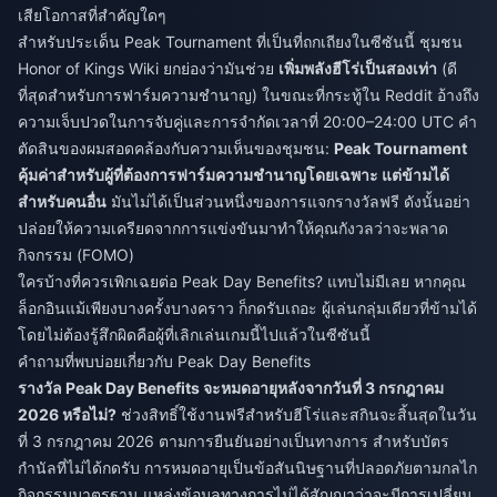
เสียโอกาสที่สำคัญใดๆ
สำหรับประเด็น Peak Tournament ที่เป็นที่ถกเถียงในซีซันนี้ ชุมชน
Honor of Kings Wiki ยกย่องว่ามันช่วย
เพิ่มพลังฮีโร่เป็นสองเท่า
(ดี
ที่สุดสำหรับการฟาร์มความชำนาญ) ในขณะที่กระทู้ใน Reddit อ้างถึง
ความเจ็บปวดในการจับคู่และการจำกัดเวลาที่ 20:00–24:00 UTC คำ
ตัดสินของผมสอดคล้องกับความเห็นของชุมชน:
Peak Tournament
คุ้มค่าสำหรับผู้ที่ต้องการฟาร์มความชำนาญโดยเฉพาะ แต่ข้ามได้
สำหรับคนอื่น
มันไม่ได้เป็นส่วนหนึ่งของการแจกรางวัลฟรี ดังนั้นอย่า
ปล่อยให้ความเครียดจากการแข่งขันมาทำให้คุณกังวลว่าจะพลาด
กิจกรรม (FOMO)
ใครบ้างที่ควรเพิกเฉยต่อ Peak Day Benefits? แทบไม่มีเลย หากคุณ
ล็อกอินแม้เพียงบางครั้งบางคราว ก็กดรับเถอะ ผู้เล่นกลุ่มเดียวที่ข้ามได้
โดยไม่ต้องรู้สึกผิดคือผู้ที่เลิกเล่นเกมนี้ไปแล้วในซีซันนี้
คำถามที่พบบ่อยเกี่ยวกับ Peak Day Benefits
รางวัล Peak Day Benefits จะหมดอายุหลังจากวันที่ 3 กรกฎาคม
2026 หรือไม่?
ช่วงสิทธิ์ใช้งานฟรีสำหรับฮีโร่และสกินจะสิ้นสุดในวัน
ที่ 3 กรกฎาคม 2026 ตามการยืนยันอย่างเป็นทางการ สำหรับบัตร
กำนัลที่ไม่ได้กดรับ การหมดอายุเป็นข้อสันนิษฐานที่ปลอดภัยตามกลไก
กิจกรรมมาตรฐาน แหล่งข้อมูลทางการไม่ได้สัญญาว่าจะมีการเปลี่ยน