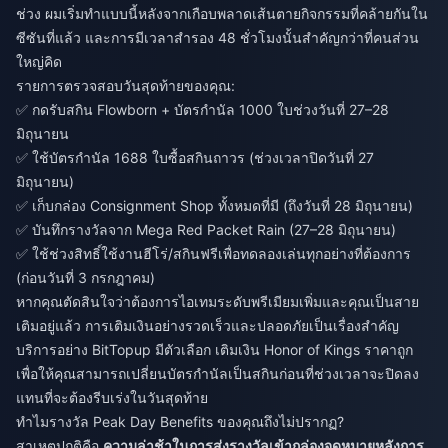
ช่วง ผมเริ่มทำแบบนี้หลังจากเกือบพลาดเส้นตายกิจกรรมที่คล้ายกันใน
ซีซันที่แล้ว และการมีเวลาสำรอง 48 ชั่วโมงนั้นสำคัญกว่าที่คนส่วน
ใหญ่คิด
รายการตรวจสอบวันสุดท้ายของคุณ:
✅ กดรับสกิน Flowborn + บัตรกำนัล 1000 ใบช่วงวันที่ 27–28
มิถุนายน
✅ ใช้บัตรกำนัล 1688 ใบซื้อสกินถาวร (ช่วงเวลาปิดวันที่ 27
มิถุนายน)
✅ เก็บกล่อง Consignment Shop ทั้งหมดที่มี (ถึงวันที่ 28 มิถุนายน)
✅ บันทึกรางวัลจาก Mega Red Packet Rain (27–28 มิถุนายน)
✅ ใช้ช่วงสิทธิ์ใช้งานฮีโร่/สกินฟรีเพื่อทดลองเล่นทุกอย่างที่ต้องการ
(ก่อนวันที่ 3 กรกฎาคม)
หากคุณตัดสินใจว่าต้องการไอเทมระดับพรีเมียมเพิ่มและคุณเป็นสาย
เติมอยู่แล้ว การเติมเงินอย่างรวดเร็วและปลอดภัยเป็นเรื่องสำคัญ
บริการอย่าง BitTopup มีตัวเลือก
เติมเงิน Honor of Kings ราคาถูก
เพื่อให้คุณสามารถเปลี่ยนบัตรกำนัลเป็นสกินก่อนที่ช่วงเวลาจะปิดลง
แทนที่จะต้องรีบเร่งในวันสุดท้าย
ทำไมรางวัล Peak Day Benefits ของคุณถึงไม่ปรากฏ?
สาเหตุปกติคือ
ความล่าช้าในการส่งรางวัลเข้ากล่องจดหมายหลังการ