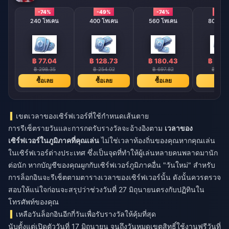
-74%
-49%
-74%
-74%
240 โทเคน
400 โทเคน
560 โทเคน
800 โท
฿ 77.04
฿ 128.73
฿ 180.43
฿ 257
฿ 298.35
฿ 254.02
฿ 697.82
฿ 997.
ซื้อเลย
ซื้อเลย
ซื้อเลย
ซื้อเล
เขตเวลาของเซิร์ฟเวอร์ที่ใช้กำหนดเส้นตาย
การรีเซ็ตรายวันและการกดรับรางวัลจะอ้างอิงตาม
เวลาของ
เซิร์ฟเวอร์ในภูมิภาคที่คุณเล่น
ไม่ใช่เวลาท้องถิ่นของคุณหากคุณเล่น
ในเซิร์ฟเวอร์ต่างประเทศ ซึ่งเป็นจุดที่ทำให้ผู้เล่นหลายคนพลาดมานัก
ต่อนัก หากบัญชีของคุณผูกกับเซิร์ฟเวอร์ภูมิภาคอื่น "วันใหม่" สำหรับ
การล็อกอินจะรีเซ็ตตามตารางเวลาของเซิร์ฟเวอร์นั้น ดังนั้นควรตรวจ
สอบให้แน่ใจก่อนจะสรุปว่าช่วงวันที่ 27 มิถุนายนตรงกับปฏิทินใน
โทรศัพท์ของคุณ
เหลือวันล็อกอินอีกกี่วันเพื่อรับรางวัลให้คุ้มที่สุด
นับตั้งแต่เปิดตัววันที่ 17 มิถุนายน จนถึงวันหมดเขตสิทธิ์ใช้งานฟรีวันที่