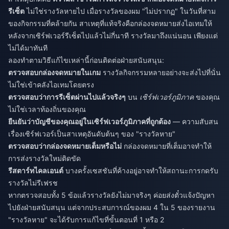
รีเซ็ต
ไม่ใช่รางวัลหายไป เมื่อรางวัลของผม "ไม่ปรากฏ" ในวันที่สาม
ของกิจกรรมที่คล้ายกัน สาเหตุที่แท้จริงคือกล่องจดหมายส่งไอเทมให้
หลังจากเซิร์ฟเวอร์รีเซ็ตไปแล้วไม่กี่นาที รางวัลมาถึงแน่นอน เพียงแต่
ไม่ได้มาทันที
ลองทำตามวิธีแก้ไขเหล่านี้ก่อนติดต่อฝ่ายสนับสนุน:
ตรวจสอบกล่องจดหมายในเกม
รางวัลกิจกรรมหลายอย่างจะส่งไปที่นั่น
ไม่ใช่เข้าคลังไอเทมโดยตรง
ตรวจสอบว่าการรีเซ็ตผ่านไปแล้วจริงๆ
บน
เซิร์ฟเวอร์ภูมิภาค
ของคุณ
ไม่ใช่เวลาท้องถิ่นของคุณ
ยืนยันว่าบัญชีของคุณอยู่ในเซิร์ฟเวอร์ภูมิภาคที่ถูกต้อง
— ความสับสน
เรื่องเซิร์ฟเวอร์เป็นสาเหตุอันดับต้นๆ ของ "รางวัลหาย"
ตรวจสอบว่ากล่องจดหมายเต็มหรือไม่
กล่องจดหมายที่เต็มอาจทำให้
การส่งรางวัลใหม่ติดขัด
รีสตาร์ทไคลเอนต์
บางครั้งเซสชันที่ค้างอยู่อาจทำให้สถานะการกดรับ
รางวัลไม่รีเฟรช
หากตรวจสอบทั้ง 5 ข้อแล้วรางวัลยังไม่มาจริงๆ ค่อยส่งตั๋วแจ้งปัญหา
ไปยังฝ่ายสนับสนุน แต่จากประสบการณ์ของผม 4 ใน 5 ของรายงาน
"รางวัลหาย" จะได้รับการแก้ไขที่ขั้นตอนที่ 1 หรือ 2