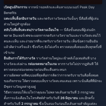
เปิดศูนย์กิจกรรม
จากหน้าจอหลักและค้นหาแบนเนอร์ Peak Day
Benefits
แตะแท็บล็อกอินรายวัน
และกดรับรางวัลของวันนั้นๆ นี่คือสิ่งที่ผู้เล่น
ส่วนใหญ่ทำถูกต้อง
สลับไปที่แท็บสะสม/รางวัลตามเงื่อนไข
— นี่คือขั้นตอนที่ผู้เล่นมัก
พลาด อินเทอร์เฟซจะแยกการกดรับรางวัลรายวันและรางวัลสะสมไว้
คนละแท็บ และง่ายมากที่จะกดรับรางวัลรายวัน เห็นข้อความยืนยัน
แล้วคิดว่าเสร็จแล้ว ซึ่งจริงๆ ยังไม่เสร็จ ตรวจสอบทั้งสองแท็บทุกครั้งที่
เข้าเกม
ยืนยันการได้รับรางวัล
รางวัลส่วนใหญ่จะเข้าคลังไอเทมทันที บาง
รางวัลจะส่งผ่าน
กล่องจดหมายในเกม
หากรางวัลไม่ปรากฏทันที ให้
ตรวจสอบกล่องจดหมายก่อนที่จะตื่นตระหนก
ความผิดพลาดที่พบบ่อยที่สุดคือการคิดว่าการกดรับรายวันคือทั้งหมด
ของกิจกรรม ให้ตรวจสอบแท็บรางวัลสะสมเสมอ เพราะนั่นคือที่ที่มักจะ
มีชุดรางวัลมูลค่าสูงอยู่
วิธีตรวจสอบให้แน่ใจว่าคุณจะไม่พลาดเส้นตายวันที่ 3 กรกฎาคม
ตั้งการแจ้งเตือนในโทรศัพท์สำหรับวันที่
26 มิถุนายน
และอีกครั้ง
สำหรับวันที่
2 กรกฎาคม
ซึ่งเป็นสองวันก่อนถึงเส้นตายสำคัญแต่ละ