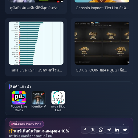
คู่มือบิวด์และทีมที่ดีที่สุดสำหรับ R
Genshin Impact: Tier List ลำดับ
emielle | กรกฎาคม 2026
ความสำคัญในการใช้มงกุฎตัวละ
คร 4 ดาว | กรกฎาคม 2026
Taka Live 1.2.11 แบตหมดไวหลัง
CDK G-COIN ของ PUBG เดือนมิ
อัปเดตเดือนกรกฎาคม 2026? สาเ
ถุนายน 2026: โปรโมชั่น x2 ราคา
หตุและวิธีแก้
$91.43 คุ้มค่าจริงหรือ?
สินค้าแนะนำ
Poppo Live
Identity V
เพชร Bigo
Coins
Live
ข้อเสนอมีจำนวนจำกัด
แชร์เพื่อลุ้นรับส่วนลดสูงสุด 10%
แชร์เพื่อปลดล็อกวงล้อนำโชค