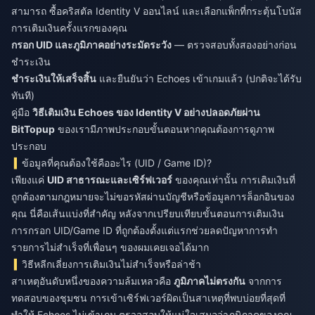
สามารถ
ซื้อคริสตัล Identity V ออนไลน์
และเลือกแพ็กที่กระตุ้นโบนัส
การเติมเงินครั้งแรกของคุณ
กรอก UID และภูมิภาคอย่างระมัดระวัง
— ตรวจสอบทั้งสองอย่างก่อน
ชำระเงิน
ชำระเงินให้เสร็จสิ้น
และยืนยันว่า Echoes เข้าเกมแล้ว (ปกติจะได้รับ
ทันที)
คู่มือ
วิธีเติมเงิน Echoes ของ Identity V อย่างปลอดภัยผ่าน
BitTopup
ของเรามีภาพประกอบขั้นตอนหากคุณต้องการดูภาพ
ประกอบ
ข้อมูลที่คุณต้องใช้คืออะไร (UID / Game ID)?
เพียงแค่
UID สาธารณะและเซิร์ฟเวอร์
ของคุณเท่านั้น การเติมเงินที่
ถูกต้องตามกฎหมายจะไม่ขอรหัสผ่านบัญชีหรือข้อมูลการล็อกอินของ
คุณ นี่คือเส้นแบ่งที่สำคัญ หลังจากเปรียบเทียบขั้นตอนการเติมเงิน
การกรอก UID/Game ID ที่ถูกต้องตั้งแต่แรกช่วยลดปัญหาการทำ
รายการไม่สำเร็จที่เพื่อนๆ ของผมเคยเจอได้มาก
วิธีหลีกเลี่ยงการเติมเงินไม่สำเร็จหรือล่าช้า
สาเหตุอันดับหนึ่งของความล้มเหลวคือ
ภูมิภาคไม่ตรงกัน
จากการ
ทดสอบของชุมชน การเข้าเซิร์ฟเวอร์ผิดเป็นสาเหตุที่พบบ่อยที่สุดที่
ทำให้ Echoes ไม่เข้าเกม ตรวจสอบให้แน่ใจเสมอว่าภูมิภาคของคุณ