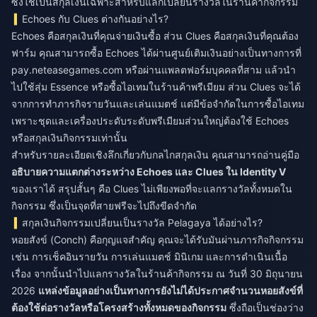
ซึ่งใช้เป็นสกุลเงินเฉพาะสำหรับแลกเปลี่ยนรางวัลในร้านค้ากิจกรรม
Echoes กับ Clues ต่างกันอย่างไร?
Echoes คือสกุลเงินที่คุณจ่ายเงินซื้อ ส่วน Clues คือสกุลเงินที่คุณต้อง
ฟาร์ม คุณสามารถซื้อ Echoes ได้ผ่านศูนย์เติมเงินอย่างเป็นทางการที่
pay.neteasegames.com หรือผ่านแพลตฟอร์มบุคคลที่สาม แล้วนำ
ไปใช้สุ่ม Essence หรือซื้อไอเทมในร้านค้าพรีเมียม ส่วน Clues จะได้
จากการทำภารกิจรายวันและเล่นแมตช์ แต่มีข้อจำกัดในการซื้อไอเทม
เพราะชุดและเครื่องประดับระดับพรีเมียมส่วนใหญ่ต้องใช้ Echoes
หรือสกุลเงินกิจกรรมเท่านั้น
สำหรับรายละเอียดเชิงลึกเกี่ยวกับกลไกสกุลเงิน คุณสามารถอ่านคู่มือ
อธิบายความแตกต่างระหว่าง Echoes และ Clues ใน Identity V
ของเราได้ สรุปสั้นๆ คือ Clues ไม่เพียงพอที่จะแลกรางวัลทั้งหมดใน
กิจกรรม ซึ่งเป็นจุดที่สายฟรีจะไปถึงขีดจำกัด
สกุลเงินกิจกรรมเปลี่ยนเป็นรางวัล Pelagaya ได้อย่างไร?
หอยสังข์ (Conch) คือกุญแจสำคัญ คุณจะได้รับมันผ่านภารกิจกิจกรรม
เช่น การเช็คอินรายวัน การเล่นแมตช์ มินิเกม และการดำเนินเนื้อ
เรื่อง จากนั้นนำไปแลกรางวัลในร้านค้ากิจกรรม ณ วันที่ 30 มิถุนายน
2026
แหล่งข้อมูลอย่างเป็นทางการยังไม่ได้ประกาศจำนวนหอยสังข์ที่
ต้องใช้ต่อรางวัลหรือโครงสร้างทั้งหมดของกิจกรรม
ซึ่งถือเป็นช่องว่าง