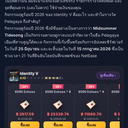
ในบทความนี้ ผมจะมาแจกแจงตัวเลขจริง รายการรางวัลทั้งหมด และ
จุดที่คุณควร (และไม่ควร) ใช้จ่ายเงินของคุณ
กิจกรรมฤดูร้อนปี 2026 ของ Identity V คืออะไร และทำไมรางวัล
Pelagaya ถึงสำคัญ?
กิจกรรมฤดูร้อนปี 2026 ซึ่งมีชื่ออย่างเป็นทางการว่า
Midsummer
Tidesong
เป็นกิจกรรมตามฤดูกาลแบบจำกัดเวลาในธีม Pelagaya
เมืองที่สาบสูญใต้ทะเล กิจกรรมนี้เริ่มขึ้นพร้อมกับการอัปเดตเซิร์ฟเวอร์
ในวันที่
25 มิถุนายน
และจะสิ้นสุดในวันที่
15 กรกฎาคม 2026
ซึ่งเป็น
ช่วงเวลา 21 วันที่ยืนยันโดยบันทึกแพตช์ของ NetEase
Identity V
ดูเพิ่มเติม ›
4.10
968 ขายแล้ว
-22%
-22%
-22%
-22%
6590 Echoes
6590 Echoes * 8
6590 Echoes * 4
6590 Echo
฿ 2917.59
฿ 23339.74
฿ 11669.70
฿ 5834
฿ 3728.30
฿ 29826.46
฿ 14913.21
฿ 7456
ซื้อเลย
ซื้อเลย
ซื้อเลย
ซื้อเล