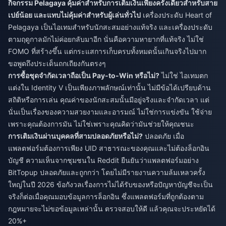
กิจกรรม Pelagaya คุ้มค่าสำหรับการเติมเงินเพียงครั้งเดียวสำหรับสาย
เปย์น้อย และแทบไม่คุ้มค่าสำหรับผู้เล่นทั่วไป
เครื่องประดับ Heart of
Pelagaya เป็นไอเทมสำหรับนักสะสมอย่างแท้จริง และเครื่องประดับ
ตามฤดูกาลมักไม่ค่อยกลับมาอีก นั่นคือความหายากที่แท้จริง ไม่ใช่
FOMO ที่สร้างขึ้น แต่กระแสการเก็บครบทั้งหมดนั้นเกินจริงไปมาก
ขอพูดถึงประเด็นถกเถียงกันตรงๆ
การซื้อชุดจำกัดเวลาถือเป็น Pay-to-Win หรือไม่?
ไม่ใช่ ไอเทมตก
แต่งใน Identity V เป็นเพียงภาพลักษณ์เท่านั้น ไม่มีข้อได้เปรียบด้าน
สถิติหรือการเล่น คุณค่าของนักสะสมนั้นมีอยู่จริงและจำกัดเวลา แต่
นั่นเป็นเรื่องของความสวยงามและอารมณ์ ไม่ใช่การแข่งขัน ใช้จ่าย
เพราะคุณต้องการมัน ไม่ใช่เพราะคุณคิดว่ามันช่วยให้คุณชนะ
การเติมเงินผ่านบุคคลที่สามปลอดภัยหรือไม่?
ปลอดภัย เมื่อ
แพลตฟอร์มต้องการเพียง UID สาธารณะของคุณและไม่ต้องล็อกอิน
บัญชี ความเห็นจากชุมชนใน Reddit ยืนยันว่าแพลตฟอร์มอย่าง
BitTopup ปลอดภัยและถูกกว่า โดยไม่มีรายงานความล้มเหลวครั้ง
ใหญ่ในปี 2026 ข้อกังวลเรื่องการไม่ได้รับของหรือปัญหาบัญชีจะเป็น
จริงก็ต่อเมื่อคุณมอบข้อมูลการล็อกอิน ซึ่งแพลตฟอร์มที่ถูกต้องตาม
กฎหมายจะไม่ขอข้อมูลเหล่านั้น ตรวจสอบให้ดี แล้วคุณจะประหยัดได้
20%+