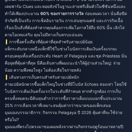
เคยฟาร์ม Clues และหอยสังข์ในฐานะสายฟรีเต็มตัวในซีซันหนึ่งและ
ทำได้เพียงประมาณ
60% ของรายการรางวัล
ก่อนหมดเวลา นั่นคือขีด
จำกัดที่เป็นจริง การเช็คอินรายวัน การเล่นทุกแมตช์ และภารกิจเนื้อ
เรื่องเป็นสิ่งที่ต้องทำหากคุณต้องการเพิ่มโอกาสให้ถึง 60% นั้น เลิกไล่
ตามไอเทมเสริม คุณไม่มีทางเก็บครบแน่นอน
การซื้อครั้งเดียวที่คุ้มค่าที่สุดสำหรับสายเปย์น้อย
แพ็กระดับกลางหนึ่งแพ็กที่ใช้ในช่วงโบนัสการเติมเงินครั้งแรกจะ
ครอบคลุมทั้งเครื่องประดับ Heart of Pelagaya และชุด Priestess นั่น
คือจุดที่คุ้มค่าที่สุด นี่คือเส้นทางที่ผมแนะนำให้ผู้อ่านส่วนใหญ่: จ่าย
น้อย ความพึงพอใจสูง ไม่ต้องเสียใจภายหลัง
เส้นทางการเก็บครบสำหรับสายเปย์หนัก
สายเปย์หนักควรซื้อแพ็กใหญ่ในช่วงที่มีโบนัส Echoes สองเท่า โดยใช้
โบนัสการเติมเงินครั้งแรกในระดับที่กำหนด หากทำถูกต้อง การเก็บ
ครบทั้งหมดจะมีต้นทุนต่ำกว่าการซื้อราคาเต็มแบบแยกชิ้นประมาณ
25% การเลือกเวลาที่เหมาะสมคุ้มค่ากว่าขนาดของแพ็กเสมอ
มุมมองบรรณาธิการ: กิจกรรม Pelagaya ปี 2026 คุ้มค่าที่จะใช้จ่าย
หรือไม่?
มุมมองที่ตรงไปตรงมาของผมหลังจากผ่านกิจกรรมฤดูร้อนมาหลายปี: