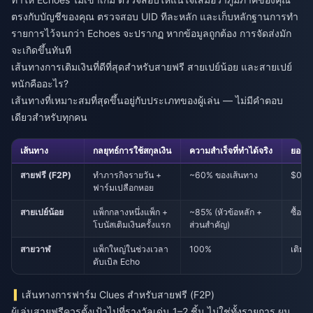
ตรงกับบัญชีของคุณ ตรวจสอบ UID ทีละหลัก และเก็บหลักฐานการทำ
รายการไว้จนกว่า Echoes จะปรากฏ หากข้อมูลถูกต้อง การจัดส่งมัก
จะเกิดขึ้นทันที
เส้นทางการเติมเงินที่ดีที่สุดสำหรับสายฟรี สายเปย์น้อย และสายเปย์
หนักคืออะไร?
เส้นทางที่เหมาะสมที่สุดขึ้นอยู่กับประเภทของผู้เล่น — ไม่มีคำตอบ
เดียวสำหรับทุกคน
เส้นทาง
กลยุทธ์การใช้สกุลเงิน
ความสำเร็จที่ทำได้จริง
ยอดใช
สายฟรี (F2P)
ทำภารกิจรายวัน +
~60% ของเส้นทาง
$0
ฟาร์มเปลือกหอย
สายเปย์น้อย
แพ็กกลางหนึ่งแพ็ก +
~85% (หัวข้อหลัก +
ซื้อครั
โบนัสเติมเงินครั้งแรก
ส่วนสำคัญ)
สายวาฬ
แพ็กใหญ่ในช่วงเวลา
100%
เติมเ
ดับเบิล Echo
เส้นทางการฟาร์ม Clues สำหรับสายฟรี (F2P)
ผู้เล่นสายฟรีควรตั้งเป้าไปที่รางวัลเด่น 1–2 ชิ้น ไม่ใช่ทั้งรายการ ผม