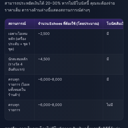
สามารถประหยัดเงินได้ 20–30% หากไม่มีโบนัสนี้ คุณจะต้องจ่าย
ราคาเต็ม ตารางด้านล่างนี้แสดงสถานการณ์ต่างๆ
สถานการณ์
จำนวน Echoes ที่ต้องใช้ (โดยประมาณ)
โบนัสเติมเงินค
เฉพาะไอเทม
~2,500
มี
หลัก (เครื่อง
ประดับ + ชุด 1
ชุด)
นักสะสมหลัก
~4,500
มี
(รางวัล 4
อันดับแรก)
ครบทุก
~6,000–8,000
มี
รายการ (ไอเท
มทั้งหมดใน
ร้านค้า)
ครบทุก
~6,000–8,000
ไม่มี
รายการ