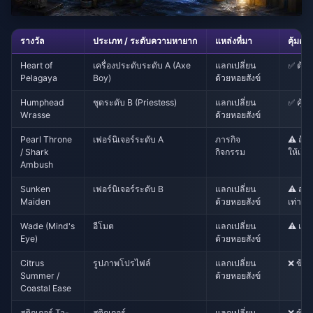
รางวัล
ประเภท / ระดับความหายาก
แหล่งที่มา
คุ้มค่า
Heart of
เครื่องประดับระดับ A (Axe
แลกเปลี่ยน
✅ ต้อง
Pelagaya
Boy)
ด้วยหอยสังข์
Humphead
ชุดระดับ B (Priestess)
แลกเปลี่ยน
✅ คุ้มค
Wrasse
ด้วยหอยสังข์
Pearl Throne
เฟอร์นิเจอร์ระดับ A
ภารกิจ
⚠️ ถ้า
/ Shark
กิจกรรม
ให้เก็
Ambush
Sunken
เฟอร์นิเจอร์ระดับ B
แลกเปลี่ยน
⚠️ สำ
Maiden
ด้วยหอยสังข์
เท่านั้น
Wade (Mind's
อีโมต
แลกเปลี่ยน
⚠️ เฉพ
Eye)
ด้วยหอยสังข์
Citrus
รูปภาพโปรไฟล์
แลกเปลี่ยน
❌ ข้าม
Summer /
ด้วยหอยสังข์
Coastal Ease
สติกเกอร์ Ta-
สติกเกอร์
แลกเปลี่ยน
❌ ข้าม