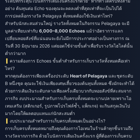
ระดับที่กระตุ้นโบนัสการเติมเงินครั้งแรกด้วย" หากทำได้ครบทั้งสาม
อย่าง ต้นทุนต่อ Echo ของคุณจะลดลงต่ำที่สุดเท่าที่จะเป็นไปได้
การปลดล็อกรางวัล Pelagaya ทั้งหมดต้องใช้เงินเท่าไหร่?
สำหรับนักสะสมส่วนใหญ่ รางวัลทั้งหมดในกิจกรรม Pelagaya จะมี
มูลค่าเทียบเท่ากับ
6,000–8,000 Echoes
แม้ว่าอัตราการแลก
เปลี่ยนหอยสังข์ที่แน่นอนจะยังไม่มีการประกาศอย่างเป็นทางการ ณ
วันที่ 30 มิถุนายน 2026 แต่ยอดใช้จ่ายขั้นต่ำเพื่อรับรางวัลไฮไลต์นั้น
ต่ำกว่ามาก
ความต้องการ Echoes ขั้นต่ำสำหรับการเก็บรางวัลทั้งหมดคือเท่า
ไหร่?
หากคุณต้องการเพียงเครื่องประดับ
Heart of Pelagaya
และชุดระดับ
B หนึ่งชุด คุณจะใช้เงินเพียงเศษเสี้ยวของต้นทุนทั้งหมด ซึ่งมักจะทำได้
ด้วยการเติมเงินระดับกลางเพียงครั้งเดียวบวกกับหอยสังข์ที่สะสมจาก
ภารกิจ งบประมาณสำหรับการเก็บครบทั้งหมดจะบานปลายเพราะไอ
เทมเสริม (สติกเกอร์, รูปภาพโปรไฟล์ซ้ำ, แพ็กเกจ) จะกินสกุลเงินไป
มากโดยให้ผลตอบแทนแก่นักสะสมต่ำ
งบประมาณสำหรับการเก็บครบทั้งหมดเป็นอย่างไร?
การเก็บครบทั้งหมดหมายถึงคุณต้องการไอเทมในร้านค้าทุกชิ้นรวมถึง
รางวัลจากภารกิจ ด้วยโบนัสการเติมเงินครั้งแรก ผู้ที่ต้องการเก็บครบ