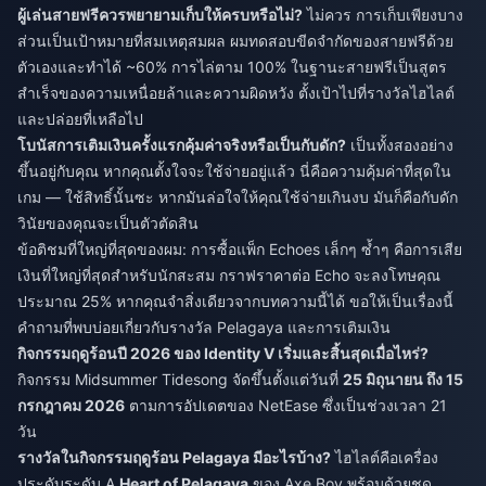
ผู้เล่นสายฟรีควรพยายามเก็บให้ครบหรือไม่?
ไม่ควร การเก็บเพียงบาง
ส่วนเป็นเป้าหมายที่สมเหตุสมผล ผมทดสอบขีดจำกัดของสายฟรีด้วย
ตัวเองและทำได้ ~60% การไล่ตาม 100% ในฐานะสายฟรีเป็นสูตร
สำเร็จของความเหนื่อยล้าและความผิดหวัง ตั้งเป้าไปที่รางวัลไฮไลต์
และปล่อยที่เหลือไป
โบนัสการเติมเงินครั้งแรกคุ้มค่าจริงหรือเป็นกับดัก?
เป็นทั้งสองอย่าง
ขึ้นอยู่กับคุณ หากคุณตั้งใจจะใช้จ่ายอยู่แล้ว นี่คือความคุ้มค่าที่สุดใน
เกม — ใช้สิทธิ์นั้นซะ หากมันล่อใจให้คุณใช้จ่ายเกินงบ มันก็คือกับดัก
วินัยของคุณจะเป็นตัวตัดสิน
ข้อติชมที่ใหญ่ที่สุดของผม: การซื้อแพ็ก Echoes เล็กๆ ซ้ำๆ คือการเสีย
เงินที่ใหญ่ที่สุดสำหรับนักสะสม กราฟราคาต่อ Echo จะลงโทษคุณ
ประมาณ 25% หากคุณจำสิ่งเดียวจากบทความนี้ได้ ขอให้เป็นเรื่องนี้
คำถามที่พบบ่อยเกี่ยวกับรางวัล Pelagaya และการเติมเงิน
กิจกรรมฤดูร้อนปี 2026 ของ Identity V เริ่มและสิ้นสุดเมื่อไหร่?
กิจกรรม Midsummer Tidesong จัดขึ้นตั้งแต่วันที่
25 มิถุนายน ถึง 15
กรกฎาคม 2026
ตามการอัปเดตของ NetEase ซึ่งเป็นช่วงเวลา 21
วัน
รางวัลในกิจกรรมฤดูร้อน Pelagaya มีอะไรบ้าง?
ไฮไลต์คือเครื่อง
ประดับระดับ A
Heart of Pelagaya
ของ Axe Boy พร้อมด้วยชุด