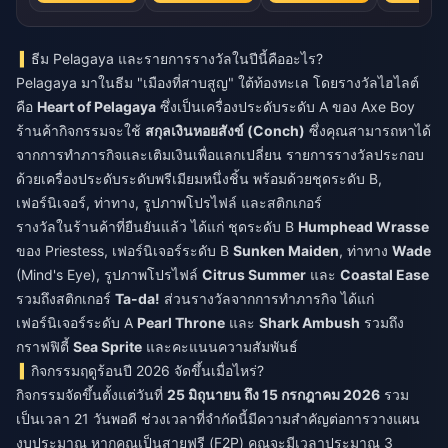
ธีม Pelagaya และรายการรางวัลในปีนี้คืออะไร?
Pelagaya มาในธีม "เมืองที่สาบสูญ" ใต้ท้องทะเล โดยรางวัลไฮไลต์
คือ
Heart of Pelagaya
ซึ่งเป็นเครื่องประดับระดับ A ของ Axe Boy
ร้านค้ากิจกรรมจะใช้
สกุลเงินหอยสังข์ (Conch)
ซึ่งคุณสามารถหาได้
จากการทำภารกิจและเติมเงินเพื่อแลกเปลี่ยน รายการรางวัลประกอบ
ด้วยเครื่องประดับระดับพรีเมียมหนึ่งชิ้น พร้อมด้วยชุดระดับ B,
เฟอร์นิเจอร์, ท่าทาง, รูปภาพโปรไฟล์ และสติกเกอร์
รางวัลในร้านค้าที่ยืนยันแล้ว ได้แก่ ชุดระดับ B
Humphead Wrasse
ของ Priestess, เฟอร์นิเจอร์ระดับ B
Sunken Maiden
, ท่าทาง
Wade
(Mind's Eye), รูปภาพโปรไฟล์
Citrus Summer
และ
Coastal Ease
รวมถึงสติกเกอร์
Ta-da!
ส่วนรางวัลจากการทำภารกิจ ได้แก่
เฟอร์นิเจอร์ระดับ A
Pearl Throne
และ
Shark Ambush
รวมถึง
กราฟฟิตี้
Sea Sprite
และคะแนนความสัมพันธ์
กิจกรรมฤดูร้อนปี 2026 จัดขึ้นเมื่อไหร่?
กิจกรรมจัดขึ้นตั้งแต่วันที่
25 มิถุนายน ถึง 15 กรกฎาคม 2026
รวม
เป็นเวลา 21 วันพอดี ช่วงเวลาที่จำกัดนี้มีความสำคัญต่อการวางแผน
งบประมาณ หากคุณเป็นสายฟรี (F2P) คุณจะมีเวลาประมาณ 3