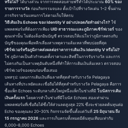
หรือไม่?
ได้บางส่วน จากการทดสอบสายฟรีทำได้ประมาณ
60% ของ
รายการรางวัล
ก่อนกิจกรรมจบลง ตั้งเป้าไปที่รางวัลเด่น 1–2 ชิ้นผ่าน
ภารกิจรายวันแทนการไล่ตามเก็บให้ครบ
วิธีเติมเงิน Echoes ของ Identity V อย่างปลอดภัยทำอย่างไร?
ใช้
แพลตฟอร์มที่ต้องการเพียง
UID สาธารณะและภูมิภาคเซิร์ฟเวอร์
ของ
คุณเท่านั้น ไม่ต้องล็อกอินบัญชี ตรวจสอบให้แน่ใจว่าภูมิภาคตรงกับ
บัญชีของคุณเพื่อหลีกเลี่ยงสาเหตุความล้มเหลวที่พบบ่อยที่สุด
เซิร์ฟเวอร์หรือภูมิภาคส่งผลต่อราคาการเติมเงิน Identity V หรือไม่?
ใช่ ภูมิภาคเป็นตัวกำหนดทั้งราคาและสิทธิ์ในการรับรางวัล และการ
ไม่ตรงกันเป็นสาเหตุอันดับหนึ่งที่ทำให้การเติมเงินล้มเหลว ตรวจสอบ
เซิร์ฟเวอร์ของคุณก่อนซื้อเสมอ
บทสรุป: แผนการเติมเงินที่ฉลาดที่สุดสำหรับรางวัล Pelagaya
เส้นทางที่ประหยัดและเชื่อถือได้ที่สุดสำหรับรางวัล Pelagaya คือการ
ซื้อแพ็ก Echoes ระดับกลางถึงใหญ่หนึ่งแพ็กในช่วงที่มี
โบนัสการเติม
เงินครั้งแรก
โดยควรทำในช่วงที่มีโบนัส Echoes สองเท่าผ่าน
แพลตฟอร์มที่เชื่อถือได้ซึ่งให้ส่วนลดสูงสุด 22% ซึ่งจะช่วยลดต้นทุนต่อ
Echo ของคุณลง 20–30% กิจกรรมจัดขึ้นตั้งแต่วันที่
25 มิถุนายน ถึง
15 กรกฎาคม 2026
และการเก็บครบทั้งหมดมีต้นทุนเทียบเท่ากับ
6,000–8,000 Echoes