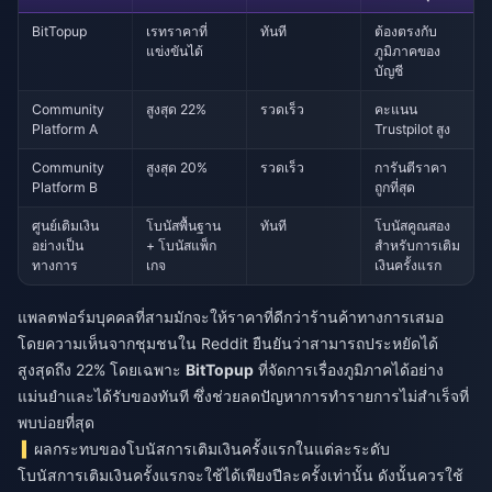
BitTopup
เรทราคาที่
ทันที
ต้องตรงกับ
แข่งขันได้
ภูมิภาคของ
บัญชี
Community
สูงสุด 22%
รวดเร็ว
คะแนน
Platform A
Trustpilot สูง
Community
สูงสุด 20%
รวดเร็ว
การันตีราคา
Platform B
ถูกที่สุด
ศูนย์เติมเงิน
โบนัสพื้นฐาน
ทันที
โบนัสคูณสอง
อย่างเป็น
+ โบนัสแพ็ก
สำหรับการเติม
ทางการ
เกจ
เงินครั้งแรก
แพลตฟอร์มบุคคลที่สามมักจะให้ราคาที่ดีกว่าร้านค้าทางการเสมอ
โดยความเห็นจากชุมชนใน Reddit ยืนยันว่าสามารถประหยัดได้
สูงสุดถึง 22% โดยเฉพาะ
BitTopup
ที่จัดการเรื่องภูมิภาคได้อย่าง
แม่นยำและได้รับของทันที ซึ่งช่วยลดปัญหาการทำรายการไม่สำเร็จที่
พบบ่อยที่สุด
ผลกระทบของโบนัสการเติมเงินครั้งแรกในแต่ละระดับ
โบนัสการเติมเงินครั้งแรกจะใช้ได้เพียงปีละครั้งเท่านั้น ดังนั้นควรใช้