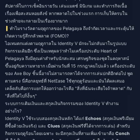
สัปดาห์ในการเช็คอินรายวัน เล่นแมตช์ มินิเกม และทำภารกิจเนื้อ
เรื่องเพื่อสะสมหอยสังข์ หากพลาดไปในช่วงแรก การเก็บให้ครบใน
ช่วงท้ายจะกลายเป็นเรื่องยากมาก
ทำไมรางวัลตามฤดูกาลของ Pelagaya ถึงจำกัดเวลาและกระตุ้นให้
เกิดความรู้สึกกลัวพลาด (FOMO)?
ไอเทมตกแต่งตามฤดูกาลใน Identity V มักจะไม่กลับมาในรูปแบบ
กิจกรรมเดิมอีก ซึ่งเป็นเหตุผลว่าทำไมเครื่องประดับ Heart of
Pelagaya ถึงมีคุณค่าสำหรับนักสะสม เศรษฐกิจของชุดในคฤหาสน์
ขึ้นอยู่กับความหายาก เมื่อผ่านวันที่ 15 กรกฎาคมไปแล้ว เครื่องประดับ
ของ Axe Boy ชิ้นนี้อาจไม่สามารถหาได้จากการเล่นปกติอีกต่อไป พูด
ตามตรง นี่คือกลยุทธ์ที่ NetEase ใช้ทุกฤดูร้อนและมันได้ผลเสมอ
เคล็ดลับคือการแยกให้ออกว่าอะไรคือ "สิ่งที่ฉันจะเสียใจถ้าพลาด" กับ
"สิ่งที่ใส่ไปก็งั้นๆ"
ระบบการเติมเงินและสกุลเงินกิจกรรมของ Identity V ทำงาน
อย่างไร?
Identity V ใช้ระบบสองสกุลเงินหลัก ได้แก่
Echoes
(สกุลเงินพรีเมียม
ที่ซื้อด้วยเงินจริง) และ
Clues
(สกุลเงินฟรีที่ได้จากการเล่น) สำหรับ
กิจกรรมฤดูร้อนโดยเฉพาะ จะมีสกุลเงินที่สามเพิ่มเข้ามาคือ
Conch