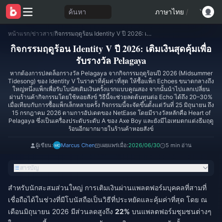
ค้นหา
ภาษาไทย
/
หน้าแรก
/
ข่าวสาร
/
กิจกรรมฤดูร้อน Identity V ปี 2026: เติมเงินสุดคุ้มเพื่อรับรางวัล Pelagaya
กิจกรรมฤดูร้อน Identity V ปี 2026: เติมเงินสุดคุ้มเพื่อ
รับรางวัล Pelagaya
หากต้องการปลดล็อกรางวัล Pelagaya จากกิจกรรมฤดูร้อนปี 2026 (Midsummer
Tidesong) ของ Identity V ในราคาที่คุ้มค่าที่สุด ให้ซื้อแพ็ก Echoes ขนาดกลางถึง
ใหญ่หนึ่งแพ็กเพื่อรับโบนัสเติมเงินครั้งแรกแบบคูณสอง จากนั้นนำไปแลกเปลี่ยน
ผ่านร้านค้ากิจกรรมโดยใช้หอยสังข์ วิธีนี้จะช่วยลดต้นทุนต่อ Echo ได้ถึง 20–30%
เมื่อเทียบกับการซื้อแพ็กเล็กหลายครั้ง กิจกรรมนี้จะจัดขึ้นตั้งแต่วันที่ 25 มิถุนายน ถึง
15 กรกฎาคม 2026 ตามการอัปเดตของ NetEase โดยมีรางวัลหลักคือ Heart of
Pelagaya ซึ่งเป็นเครื่องประดับระดับ A ของ Axe Boy และยังมีไอเทมตกแต่งธีมฤดู
ร้อนอีกมากมายในร้านค้าหอยสังข์
ผู้เขียน:
Marcus Chen
เผยแพร่เมื่อ:
2026/06/30
5 min อ่าน
สารบัญ
สำหรับนักสะสมส่วนใหญ่ การเติมเงินผ่านแพลตฟอร์มบุคคลที่สามที่
เชื่อถือได้ในช่วงที่มีโบนัสถือเป็นวิธีที่ประหยัดและคุ้มค่าที่สุด โดย ณ
เดือนมิถุนายน 2026 มีส่วนลดสูงถึง
22%
บนแพลตฟอร์มชุมชนต่างๆ