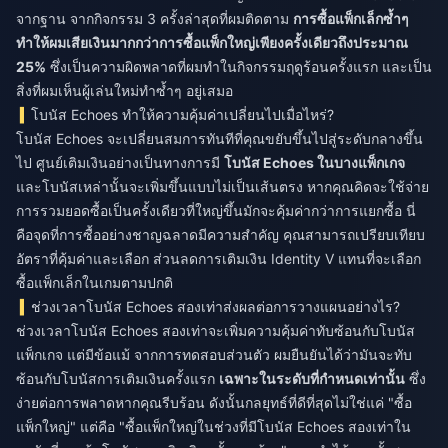
จากฐาน จากกิจกรรม 3 ครั้งล่าสุดที่ผมติดตาม
การซื้อแพ็กเล็กซ้ำๆ
ทำให้ผมเสียเงินมากกว่าการซื้อแพ็กใหญ่เพียงครั้งเดียวถึงประมาณ
25%
ซึ่งเป็นความผิดพลาดที่ผมทำในกิจกรรมฤดูร้อนครั้งแรก และเป็น
สิ่งที่ผมเห็นผู้เล่นใหม่ทำซ้ำๆ อยู่เสมอ
โบนัส Echoes ทำให้ความคุ้มค่าเปลี่ยนไปเมื่อไหร่?
โบนัส Echoes จะเปลี่ยนสมการทันทีที่คุณขยับขึ้นไปสู่ระดับกลางขึ้น
ไป ศูนย์เติมเงินอย่างเป็นทางการมี
โบนัส Echoes ในบางแพ็กเกจ
และโบนัสเหล่านั้นจะเพิ่มขึ้นแบบไม่เป็นเส้นตรง หากคุณคิดจะใช้จ่าย
การรวมยอดซื้อเป็นครั้งเดียวที่ใหญ่ขึ้นมักจะคุ้มค่ากว่าการแยกซื้อ นี่
คือจุดที่การซื้ออย่างชาญฉลาดมีความสำคัญ คุณสามารถเปรียบเทียบ
อัตราที่คุ้มค่าและเลือก
ส่วนลดการเติมเงิน Identity V
แทนที่จะเลือก
ซื้อแพ็กเล็กในเกมตามปกติ
ช่วงเวลาโบนัส Echoes สองเท่าส่งผลต่อการวางแผนอย่างไร?
ช่วงเวลาโบนัส Echoes สองเท่าจะเพิ่มความคุ้มค่าทับซ้อนกับโบนัส
แพ็กเกจ แต่มีข้อแม้ จากการทดสอบส่วนตัว ผมยืนยันได้ว่ามันจะทับ
ซ้อนกับโบนัสการเติมเงินครั้งแรก
เฉพาะในระดับที่กำหนดเท่านั้น
ซึ่ง
ง่ายต่อการพลาดหากคุณรีบร้อน ดังนั้นกลยุทธ์ที่ดีที่สุดไม่ใช่แค่ "ซื้อ
แพ็กใหญ่" แต่คือ "ซื้อแพ็กใหญ่ในช่วงที่มีโบนัส Echoes สองเท่าใน