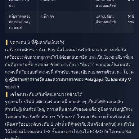
da!
ด้วยหอยสังข์
แพ็กเกจกล้อง
แพ็กเกจ
แลกเปลี่ยน
❌ ข้าม
ส่องทางไกล /
ด้วยหอยสังข์
ราคาถู
เบาะแส
ชุดระดับ S ที่คุ้มค่ากับเงินจริง
เครื่องประดับของ Axe Boy คือไอเทมสำหรับนักสะสมอย่างแท้จริง
เครื่องประดับตามฤดูกาลมักไม่ค่อยกลับมาอีก และเป็นไอเทมเดียวที่ผม
ยินดีจ่ายเงินซื้อ ชุดของ Priestess ถือว่า "คุ้มค่า" หากคุณเป็นเมนตัว
ละครนี้หรือชอบตัวละครนี้ สำหรับรายละเอียดแยกตามตัวละคร โปรด
ดู
คู่มือรายการรางวัลและความหายากของ Pelagaya ใน Identity V
ของเรา
เครื่องประดับเสริมที่คุณสามารถข้ามได้
รูปภาพโปรไฟล์ สติกเกอร์ และแพ็กเกจต่างๆ เป็นสิ่งที่กินสกุลเงิน
สำหรับผู้เล่นส่วนใหญ่ ความเห็นส่วนตัวของผมคือ คู่มือส่วนใหญ่มักจะ
โฆษณาเกินจริงเกี่ยวกับการ "เก็บครบ" ในขณะที่ความเป็นจริงแล้วมี
เพียงเครื่องประดับระดับ S เท่านั้นที่คุ้มค่ากับเงินจริงสำหรับผู้เล่นทั่วไป
ให้ไล่ตามไอเทมเด่น 1–2 ชิ้นและอย่าไปสนใจ FOMO กับไอเทมเสริม
เหล่านั้น