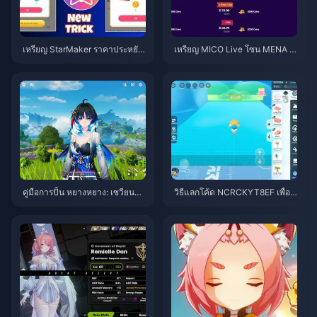
เหรียญ StarMaker ราคาประหยัด
เหรียญ MICO Live โซน MENA ห
สำหรับการออดิชัน SupernovaX
ลังเวอร์ชัน 5.2: ดีลถูกที่สุด 2026
2026 (ลด 12-23%)
คู่มือการปั้น หยางหยาง: เซวียนหลิ
วิธีแลกโค้ด NCRCKYT8EF เพื่อรั
ง | สิงหาคม 2026
บ Eggy Coins ฟรี (ส.ค. 2026)