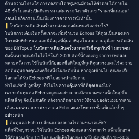
ด้านความโปร่งใส การทดสอบโดยชุมชนมักจะให้คำตอบได้ภายใน
48 ชั่วโมงหลังเปิดกิจกรรม แต่ควรระวังว่าตัวเลข "ราคาที่แน่นอน"
ก่อนเปิดกิจกรรมเป็นเพียงการคาดการณ์เท่านั้น
โบนัสการเติมเงินครั้งแรกส่งผลต่อต้นทุนจริงอย่างไร?
โบนัสการเติมเงินครั้งแรกจะเพิ่มจำนวน Echoes ให้คุณเป็นสองเท่า
ในระดับที่กำหนด และนี่คือจุดที่คุ้มค่าที่สุดในเกม ตามคู่มือการเติมเงิน
ของ BitTopup
โบนัสการเติมเงินครั้งแรกจะรีเซ็ตทุกวันที่ 1 มกราคม
ดังนั้นหากคุณยังไม่ได้ใช้ในปี 2026 สิทธิ์นี้ยังคงอยู่ จากการทดสอบ
หลายครั้ง การใช้โบนัสนี้กับยอดซื้อที่ใหญ่ที่สุดที่คุณวางแผนไว้จะช่วย
ลดต้นทุนของคุณลงครึ่งหนึ่งในระดับนั้น หากคุณข้ามไป คุณจะเสีย
โอกาสได้รับ Echoes ฟรีไปอย่างน่าเสียดาย
ทำไมแพ็กที่ 'ถูกที่สุด' ถึงไม่ใช่ความคุ้มค่าที่ดีที่สุดเสมอไป?
เพราะต้นทุนต่อ Echo จะถูกลงอย่างมากเมื่อขนาดของแพ็กใหญ่ขึ้น
แพ็กเล็กๆ จึงเป็นกับดัก หลังจากติดตามการใช้จ่ายของตัวเองมาหลาย
เดือน ผมพบว่ากราฟราคาต่อ Echo จะลงโทษการซื้อแพ็กเล็กซ้ำๆ
อย่างหนัก
ต้นทุนต่อ Echo เปลี่ยนแปลงอย่างไรตามขนาดแพ็ก?
แพ็กที่ใหญ่กว่าจะให้โบนัส Echoes ต่อดอลลาร์มากกว่า แพ็กเล็กอาจ
ให้สัดส่วนเกือบ 1:1 ในขณะที่แพ็กใหญ่จะบวกโบนัสเพิ่มอีก 15–30%