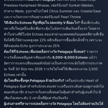
Priestess Humphead Wrasse, เฟอร์นิเจอร์ Sunken Maiden,
ท่าทาง Wade, รูปภาพโปรไฟล์ Citrus Summer และ Coastal Ease
และรางวัลจากภารกิจอย่างเฟอร์นิเจอร์ Pearl Throne
วิธีเติมเงิน Echoes ที่ถูกที่สุดใน Identity V คืออะไร?
ซื้อแพ็กระดับ
กลางถึงใหญ่หนึ่งแพ็กเพื่อกระตุ้นโบนัสการเติมเงินครั้งแรก โดยควร
ทำในช่วงที่มีโบนัส Echoes สองเท่าผ่านแพลตฟอร์มบุคคลที่สามที่เชื่อ
ถือได้ซึ่งให้ส่วนลดสูงสุด 22% หลีกเลี่ยงการซื้อแพ็กเล็กซ้ำๆ เพราะจะ
มีต้นทุนต่อ Echo สูงกว่าประมาณ 25%
ต้องใช้กี่ Echoes เพื่อปลดล็อกรางวัล Pelagaya ทั้งหมด?
รายการ
รางวัลทั้งหมดมีมูลค่าเทียบเท่ากับ
6,000–8,000 Echoes
แม้ว่า
อัตราการแลกเปลี่ยนหอยสังข์อย่างเป็นทางการจะยังไม่มีการประกาศ
ณ วันที่ 30 มิถุนายน 2026 รางวัลไฮไลต์ใช้เพียงประมาณ 2,500
Echoes เท่านั้น
คุ้มไหมที่จะซื้อชุด Pelagaya ด้วยเงินจริง?
เครื่องประดับ Heart of
Pelagaya คุ้มค่าสำหรับนักสะสมเพราะเครื่องประดับตามฤดูกาลมักไม่
ค่อยกลับมาอีก ส่วนการเก็บครบทั้งหมดไม่คุ้มค่าสำหรับผู้เล่นทั่วไป มี
เพียงไอเทมระดับ S เท่านั้นที่คุ้มค่ากับเงินจริง
ผู้เล่นสายฟรีสามารถปลดล็อกรางวัล Pelagaya โดยไม่ต้องจ่ายเงินได้