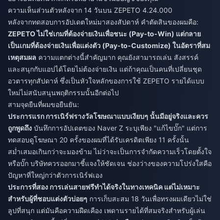
ความเห็นส่วนตัวหลังจาก 14 วันบน ZEPETO 4.24.000
หลังจากทดสอบการอัปเดตใหม่มาสองสัปดาห์ คำตัดสินของผมคือ:
ZEPETO ไม่ใช่เกมที่ต้องจ่ายเงินเพื่อชนะ (Pay-to-Win) แต่กลาย
เป็นเกมที่ต้องจ่ายเงินเพื่อแต่งตัว (Pay-to-Customize) ในอัตราที่สม
เหตุสมผล
ความแตกต่างนี้สำคัญมาก คุณยังสามารถเล่น สังสรรค์
และสนุกกับแอปได้โดยไม่ต้องจ่ายเงิน แต่ถ้าคุณเป็นคนที่เปลี่ยนชุด
อวตารทุกสัปดาห์ ซึ่งเป็นหัวใจหลักของการใช้ ZEPETO รายได้แบบ
ใหม่ไม่สนับสนุนพฤติกรรมนั้นอีกต่อไป
สามจุดยืนที่ผมขอยืนยัน:
ประการแรก การเนิร์ฟรางวัลโฆษณาแบบเงียบๆ นั้นมีอยู่จริงและควร
ถูกพูดถึง
บันทึกการอัปเดตของ Naver Z ระบุเพียง "แก้ไขบั๊ก" แต่การ
ทดสอบดูโฆษณา 20 ครั้งของผมที่ได้รับเครดิตเพียง 11 ครั้งนั้น
สม่ำเสมอเกินกว่าจะมองข้าม ไม่ว่าจะเป็นการจำกัดความเร็วโดยตั้งใจ
หรือบั๊ก บริษัทควรออกมาชี้แจงให้ชัดเจน ช่องว่างของความโปร่งใสคือ
ปัญหาที่ใหญ่กว่าตัวการเนิร์ฟเอง
ประการที่สอง การเล่นสายฟรีทำได้จริงในทางเทคนิค แต่ไม่เหมาะ
สำหรับผู้ที่ชอบแต่งตัวบ่อยๆ
การเก็บสะสม 18 วันเพื่อทรงผมเดียวไม่ใช่
ลูปที่สนุก แต่มันคือความฝืดเคือง เพดานรายได้ที่สมจริงสำหรับผู้เล่น