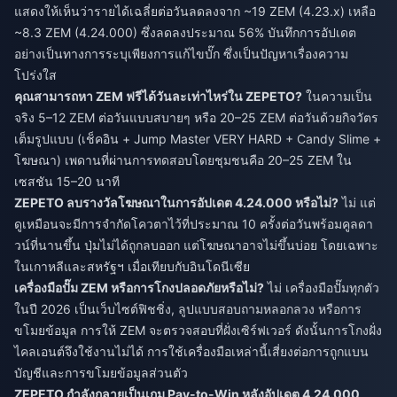
แสดงให้เห็นว่ารายได้เฉลี่ยต่อวันลดลงจาก ~19 ZEM (4.23.x) เหลือ
~8.3 ZEM (4.24.000) ซึ่งลดลงประมาณ 56% บันทึกการอัปเดต
อย่างเป็นทางการระบุเพียงการแก้ไขบั๊ก ซึ่งเป็นปัญหาเรื่องความ
โปร่งใส
คุณสามารถหา ZEM ฟรีได้วันละเท่าไหร่ใน ZEPETO?
ในความเป็น
จริง 5–12 ZEM ต่อวันแบบสบายๆ หรือ 20–25 ZEM ต่อวันด้วยกิจวัตร
เต็มรูปแบบ (เช็คอิน + Jump Master VERY HARD + Candy Slime +
โฆษณา) เพดานที่ผ่านการทดสอบโดยชุมชนคือ 20–25 ZEM ใน
เซสชัน 15–20 นาที
ZEPETO ลบรางวัลโฆษณาในการอัปเดต 4.24.000 หรือไม่?
ไม่ แต่
ดูเหมือนจะมีการจำกัดโควตาไว้ที่ประมาณ 10 ครั้งต่อวันพร้อมคูลดา
วน์ที่นานขึ้น ปุ่มไม่ได้ถูกลบออก แต่โฆษณาอาจไม่ขึ้นบ่อย โดยเฉพาะ
ในเกาหลีและสหรัฐฯ เมื่อเทียบกับอินโดนีเซีย
เครื่องมือปั๊ม ZEM หรือการโกงปลอดภัยหรือไม่?
ไม่ เครื่องมือปั๊มทุกตัว
ในปี 2026 เป็นเว็บไซต์ฟิชชิ่ง, ลูปแบบสอบถามหลอกลวง หรือการ
ขโมยข้อมูล การให้ ZEM จะตรวจสอบที่ฝั่งเซิร์ฟเวอร์ ดังนั้นการโกงฝั่ง
ไคลเอนต์จึงใช้งานไม่ได้ การใช้เครื่องมือเหล่านี้เสี่ยงต่อการถูกแบน
บัญชีและการขโมยข้อมูลส่วนตัว
ZEPETO กำลังกลายเป็นเกม Pay-to-Win หลังอัปเดต 4.24.000