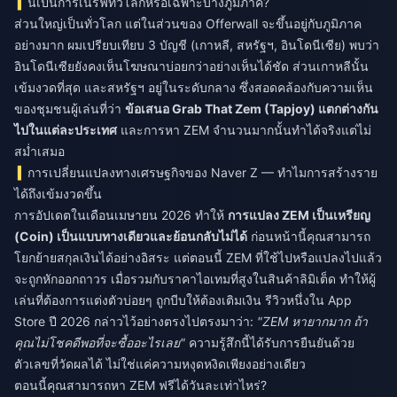
นี่เป็นการเนิร์ฟทั่วโลกหรือเฉพาะบางภูมิภาค?
ส่วนใหญ่เป็นทั่วโลก แต่ในส่วนของ Offerwall จะขึ้นอยู่กับภูมิภาค
อย่างมาก ผมเปรียบเทียบ 3 บัญชี (เกาหลี, สหรัฐฯ, อินโดนีเซีย) พบว่า
อินโดนีเซียยังคงเห็นโฆษณาบ่อยกว่าอย่างเห็นได้ชัด ส่วนเกาหลีนั้น
เข้มงวดที่สุด และสหรัฐฯ อยู่ในระดับกลาง ซึ่งสอดคล้องกับความเห็น
ของชุมชนผู้เล่นที่ว่า
ข้อเสนอ Grab That Zem (Tapjoy) แตกต่างกัน
ไปในแต่ละประเทศ
และการหา ZEM จำนวนมากนั้นทำได้จริงแต่ไม่
สม่ำเสมอ
การเปลี่ยนแปลงทางเศรษฐกิจของ Naver Z — ทำไมการสร้างราย
ได้ถึงเข้มงวดขึ้น
การอัปเดตในเดือนเมษายน 2026 ทำให้
การแปลง ZEM เป็นเหรียญ
(Coin) เป็นแบบทางเดียวและย้อนกลับไม่ได้
ก่อนหน้านี้คุณสามารถ
โยกย้ายสกุลเงินได้อย่างอิสระ แต่ตอนนี้ ZEM ที่ใช้ไปหรือแปลงไปแล้ว
จะถูกหักออกถาวร เมื่อรวมกับราคาไอเทมที่สูงในสินค้าลิมิเต็ด ทำให้ผู้
เล่นที่ต้องการแต่งตัวบ่อยๆ ถูกบีบให้ต้องเติมเงิน รีวิวหนึ่งใน App
Store ปี 2026 กล่าวไว้อย่างตรงไปตรงมาว่า:
"ZEM หายากมาก ถ้า
คุณไม่โชคดีพอที่จะซื้ออะไรเลย"
ความรู้สึกนี้ได้รับการยืนยันด้วย
ตัวเลขที่วัดผลได้ ไม่ใช่แค่ความหงุดหงิดเพียงอย่างเดียว
ตอนนี้คุณสามารถหา ZEM ฟรีได้วันละเท่าไหร่?