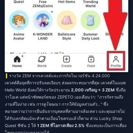
รางวัล ZEM จากเควสต์และภารกิจในเวอร์ชัน 4.24.000
เควสต์คือจุดที่การปรับลดเงียบๆ ส่งผลกระทบมากที่สุด เควสต์ในแมพ
Hello World ยังคงให้รางวัลประมาณ
2,000 เหรียญ + 3 ZEM
ซึ่งถือ
ว่าโอเค แต่หน้าซัพพอร์ตของ ZEPETO เองเตือนว่า:
"ภารกิจรวมถึง
งานที่ไม่ง่าย เช่น การดูโฆษณา การให้ข้อมูลส่วนตัว..."
ซึ่ง
หมายความว่าการยืนยันจากบุคคลที่สามอาจล้มเหลว และคุณอาจไม่
ได้รับเครดิตแม้จะทำตามเงื่อนไขครบแล้วก็ตาม ส่วน Lucky Shop
Quest ซีซัน 2 ให้
1 ZEM ที่โอกาสเพียง 2.5%
ซึ่งแทบจะเป็นการเสี่ยง
โชคมากกว่าแหล่งรายได้