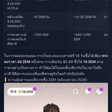
4.24.000
(4.23.x)
หลังเวอร์ชัน
~8 ZEM/วัน
~12–20 ZEM/วัน
3–5 ว
4.24.000
(ทดสอบแล้ว)
การคาดการณ์
~336 ZEM
~840–1,050
หลาย
การสะสมใน 6
ZEM
สัปดาห์
ในการทดสอบของผม การเก็บสะสมแบบสายฟรี 18 วันซื้อได้เพียง
ทรง
ผมราคา 45 ZEM
หนึ่งทรง การเติมเงิน $0.99 ซึ่งได้
14 ZEM
ตาม
ราคาอย่างเป็นทางการ ทำให้ผมได้ไอเทมชิ้นเดียวกันในเวลาไม่ถึง
นาที นี่คือการแลกเปลี่ยนที่เศรษฐกิจใหม่กำลังบีบบังคับ
ความคุ้มค่าของแพ็กเกจซื้อ ZEM (หลังเมษายน 2026)