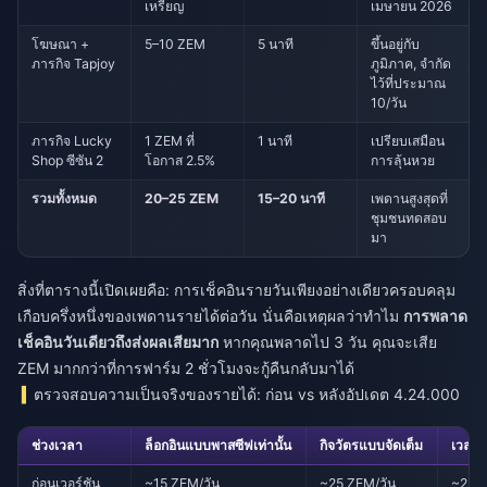
เหรียญ
เมษายน 2026
โฆษณา +
5–10 ZEM
5 นาที
ขึ้นอยู่กับ
ภารกิจ Tapjoy
ภูมิภาค, จำกัด
ไว้ที่ประมาณ
10/วัน
ภารกิจ Lucky
1 ZEM ที่
1 นาที
เปรียบเสมือน
Shop ซีซัน 2
โอกาส 2.5%
การลุ้นหวย
รวมทั้งหมด
20–25 ZEM
15–20 นาที
เพดานสูงสุดที่
ชุมชนทดสอบ
มา
สิ่งที่ตารางนี้เปิดเผยคือ: การเช็คอินรายวันเพียงอย่างเดียวครอบคลุม
เกือบครึ่งหนึ่งของเพดานรายได้ต่อวัน นั่นคือเหตุผลว่าทำไม
การพลาด
เช็คอินวันเดียวถึงส่งผลเสียมาก
หากคุณพลาดไป 3 วัน คุณจะเสีย
ZEM มากกว่าที่การฟาร์ม 2 ชั่วโมงจะกู้คืนกลับมาได้
ตรวจสอบความเป็นจริงของรายได้: ก่อน vs หลังอัปเดต 4.24.000
ช่วงเวลา
ล็อกอินแบบพาสซีฟเท่านั้น
กิจวัตรแบบจัดเต็ม
เวลาที
ก่อนเวอร์ชัน
~15 ZEM/วัน
~25 ZEM/วัน
~2 วั