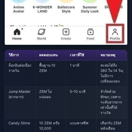
วิธีการ
ผลตอบแทน
เวลาที่ใช้
หมายเหตุ
ล็อกอินต่อเนื่อง
พื้นฐาน 10
1 นาที
สะสมได้ถึง
รายวัน
ZEM
280 ใน 14 วัน;
ไม่มีการ
เปลี่ยนแปลง
Jump Master
ZEM ไม่
5–10 นาที
จำกัดด้วย
(ยากมาก)
แน่นอน
ทักษะ; เฉพาะ
ระดับยากมาก
เท่านั้นที่ได้
รางวัล
Candy Slime
10 ZEM
หรือ
แบบพาสซีฟ
เลือกรับ ZEM
10,000
หลังเดือน