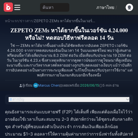
ค้นหา
ภาษาไทย
/
หน้าแรก
/
ข่าวสาร
/
ZEPETO ZEMs หาได้ยากขึ้นในเวอร์ชัน 4.24.000 หรือไม่? ทดสอบวิธีหาฟรีตลอด 14 วัน
ZEPETO ZEMs หาได้ยากขึ้นในเวอร์ชัน 4.24.000
หรือไม่? ทดสอบวิธีหาฟรีตลอด 14 วัน
ใช่ — ZEMs หาได้ยากขึ้นอย่างเห็นได้ชัดหลังจากอัปเดต ZEPETO เวอร์ชัน
4.24.000 จากการทดสอบของฉันเป็นเวลา 14 วันบนแพตช์ใหม่ พบว่าผู้เล่นสาย
ฟรีตอนนี้หาได้เฉลี่ยประมาณ 8.3 ZEM ต่อวัน เมื่อเทียบกับประมาณ 19 ZEM ต่อ
วัน ในเวอร์ชัน 4.23.x ซึ่งสาเหตุหลักมาจากคูลดาวน์ของการดูโฆษณาที่ดูเหมือน
จะนานขึ้น และรางวัลจากเควสต์หลายอย่างถูกปรับลดลงอย่างเงียบๆ แม้ว่าบันทึก
การอัปเดตอย่างเป็นทางการจะระบุเพียงแค่ "แก้ไขบั๊กและปรับปรุงการใช้งาน" แต่
พฤติกรรมภายในเกมกลับบอกอีกเรื่องหนึ่ง
ผู้เขียน:
Marcus Chen
เผยแพร่เมื่อ:
2026/06/15
5 min อ่าน
สารบัญ
คุณยังสามารถเล่นแบบสายฟรี (F2P) ได้เต็มที่ เพียงแต่ต้องเผื่อใจไว้ว่า
อาจต้องใช้เวลาเก็บสะสมนาน 2–3 สัปดาห์กว่าจะได้ชุดระดับกลางสัก
ชุด สำหรับผู้ที่ชอบแต่งตัวเป็นประจำ การเติมเงินเพียงเล็กน้อย
ประมาณ $1–3 ดอลลาร์ให้ความคุ้มค่ามากกว่าการนั่งฟาร์มทั้งสัปดาห์