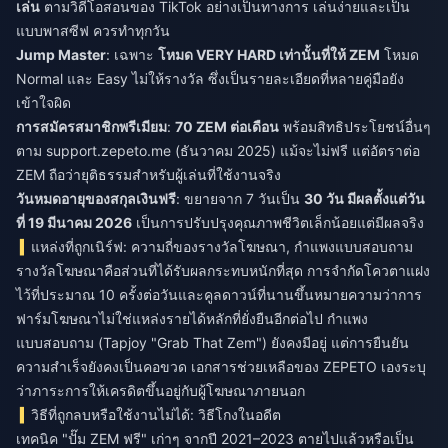
เล่น
ตามวิดีโอสอนของ TikTok อย่างเป็นทางการ เล่นง่ายและเป็น
แบบพาสซีฟ ควรทำทุกวัน
Jump Master
: เฉพาะ
โหมด VERY HARD เท่านั้นที่ให้ ZEM
โหมด
Normal และ Easy ไม่ให้รางวัล ซึ่งเป็นรายละเอียดที่หลายคู่มือยัง
เข้าใจผิด
การสมัครสมาชิกพรีเมียม
:
70 ZEM ต่อเดือน
พร้อมสิทธิประโยชน์อื่นๆ
ตาม support.zepeto.me (ธันวาคม 2025) แม้จะไม่ฟรี แต่อัตราต่อ
ZEM ถือว่ายุติธรรมสำหรับผู้เล่นที่ใช้งานจริง
วันหมดอายุของสกุลเงินฟรี
: ขยายจาก 7 วันเป็น
30 วัน มีผลตั้งแต่วัน
ที่ 19 มีนาคม 2026
เป็นการปรับปรุงคุณภาพชีวิตเล็กน้อยแต่มีผลจริง
แหล่งที่ถูกเนิร์ฟ: ความถี่ของรางวัลโฆษณา, กำแพงแบบสอบถาม
รางวัลโฆษณาคือส่วนที่ได้รับผลกระทบหนักที่สุด การจำกัดโควตาแฝง
ไว้ที่ประมาณ 10 ครั้งต่อวันและคูลดาวน์ที่นานขึ้นหมายความว่าการ
ฟาร์มโฆษณาไม่ใช่แหล่งรายได้หลักที่ยั่งยืนอีกต่อไป กำแพง
แบบสอบถาม (Tapjoy "Grab That Zem") ยังคงมีอยู่ แต่การยืนยัน
ความสำเร็จยังคงเป็นคอขวด เอกสารช่วยเหลือของ ZEPETO เองระบุ
ว่าภาระการให้เครดิตขึ้นอยู่กับผู้โฆษณาภายนอก
วิธีที่ถูกลบหรือใช้งานไม่ได้: วิธีโกงในอดีต
เทคนิค "ปั๊ม ZEM ฟรี" เก่าๆ จากปี 2021–2023 ตายไปแล้วหรือเป็น