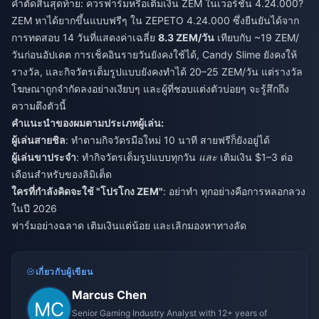
คำตัดสินสุดท้าย: ควรฟาร์มหรือเติมเงิน ZEM ในเวอร์ชัน 4.24.000?
ZEM หาได้ยากขึ้นแบบฟรีๆ ใน ZEPETO 4.24.000 ซึ่งยืนยันได้จาก
การทดสอบ 14 วันที่แสดงค่าเฉลี่ย
8.3 ZEM/วัน
เทียบกับ ~19 ZEM/
วันก่อนอัปเดต การเช็คอินรายวันยังคงใช้ได้, Candy Slime ยังคงให้
รางวัล, และกิจวัตรเต็มรูปแบบยังคงทำได้ 20–25 ZEM/วัน แต่รางวัล
โฆษณาถูกจำกัดลงอย่างเงียบๆ และผู้ที่ชอบแต่งตัวบ่อยๆ จะรู้สึกถึง
ความตึงตัวนี้
คำแนะนำของผมตามประเภทผู้เล่น:
ผู้เล่นสายชิล
: ทำตามกิจวัตรมือใหม่ 10 นาที สายฟรีก็ยังอยู่ได้
ผู้เล่นขาประจำ
: ทำกิจวัตรเต็มรูปแบบทุกวัน
และ
เติมเงิน $1–3 ต่อ
เดือนสำหรับของลิมิเต็ด
ใครที่กำลังคิดจะใช้ "โปรโกง ZEM"
: อย่าทำ ทุกอย่างคือการหลอกลวง
ในปี 2026
ฟาร์มอย่างฉลาด เติมเงินแต่น้อย และเลิกมองหาทางลัด
เกี่ยวกับผู้เขียน
Marcus Chen
Senior Gaming Industry Analyst with 12+ years of