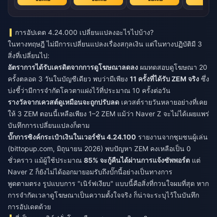
การอัปเดต 4.24.000 เปลี่ยนแปลงอะไรไปบ้าง?
ในทางทฤษฎี ไม่มีการเปลี่ยนแปลงเรื่องสกุลเงิน แต่ในทางปฏิบัติมี 3
สิ่งที่เปลี่ยนไป:
อัตราการได้รับเครดิตจากการดูโฆษณาลดลง
ผมทดสอบดูโฆษณา 20
ครั้งตลอด 3 วันในบัญชีเดียว พบว่ามีเพียง
11 ครั้งที่ได้รับ ZEM จริง
ซึ่ง
บ่งชี้ว่ามีการจำกัดโควตาแฝงไว้ที่ประมาณ 10 ครั้งต่อวัน
รางวัลจากเควสต์ดูเหมือนจะถูกปรับลด
เควสต์รายวันหลายอย่างที่เคย
ให้ 3 ZEM ตอนนี้เหลือเพียง 1–2 ZEM แม้ว่า Naver Z จะไม่ได้เผยแพร่
บันทึกการเปลี่ยนแปลงก็ตาม
บั๊กการซิงค์กระเป๋าเงินในเวอร์ชัน 4.24.100
รายงานจากชุมชนผู้เล่น
(bittopup.com, มิถุนายน 2026) พบปัญหา ZEM คงเหลือเป็น 0
ชั่วคราว แม้ผู้ใช้ประมาณ
85% จะกู้คืนได้ผ่านการแจ้งซัพพอร์ต
แต่
Naver Z ก็ยังไม่ได้ออกมายอมรับถึงบั๊กนี้อย่างเป็นทางการ
พูดตามตรง รูปแบบการ "เนิร์ฟเงียบ" แบบนี้คือสิ่งที่กวนใจผมที่สุด หาก
การจำกัดเวลาดูโฆษณาเป็นความตั้งใจจริง ก็น่าจะระบุไว้ในบันทึก
การอัปเดตด้วย