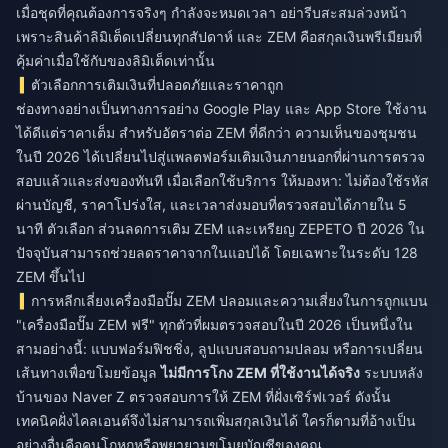
เมื่อชุดที่คุณต้องการจริงๆ กำลังจะหมดเวลา อย่ารีบสะสมล่วงหน้า
เพราะสินค้าลิมิเต็ดเปลี่ยนทุกสัปดาห์ และ ZEM คือสกุลเงินพรีเมียมที่
คุ้มค่าเมื่อใช้กับของลิมิเต็ดเท่านั้น
ตัวเลือกการเติมเงินที่ปลอดภัยและราคาถูก
ช่องทางอย่างเป็นทางการอย่าง Google Play และ App Store ใช้งาน
ได้ดีแต่ราคาเต็ม สำหรับอัตราต่อ ZEM ที่ดีกว่า ความเห็นของชุมชน
ในปี 2026 ได้เปลี่ยนไปสู่แพลตฟอร์มเติมเงินภายนอกที่ผ่านการตรวจ
สอบแล้วและส่งของทันที เมื่อเลือกใช้บริการ ให้มองหา: ไม่ต้องใช้รหัส
ผ่านบัญชี, ราคาโปร่งใส, และเวลาส่งมอบที่ตรวจสอบได้ภายใน 5
นาที ตัวเลือก
ส่วนลดการเติม ZEM และเหรียญ ZEPETO ปี 2026
ใน
ปัจจุบันสามารถช่วยลดราคาจากในแอปได้ โดยเฉพาะในระดับ 128
ZEM ขึ้นไป
การหลีกเลี่ยงเครื่องมือปั๊ม ZEM ปลอมและความเสี่ยงในการถูกแบน
"เครื่องมือปั๊ม ZEM ฟรี" ทุกตัวที่ผมตรวจสอบในปี 2026 เป็นหนึ่งใน
สามอย่างนี้: แบบฟอร์มฟิชชิ่ง, ลูปแบบสอบถามปลอม หรือการเปลี่ยน
เส้นทางเพื่อขโมยข้อมูล
ไม่มีการโกง ZEM ที่ใช้งานได้จริง
ระบบหลัง
บ้านของ Naver Z ตรวจสอบการให้ ZEM ที่ฝั่งเซิร์ฟเวอร์ ดังนั้น
เทคนิคฝั่งไคลเอนต์จึงไม่สามารถเพิ่มสกุลเงินได้ ใครก็ตามที่อ้างเป็น
อย่างอื่นคือคนโกหกหรือพยายามขโมยบัญชีของคุณ