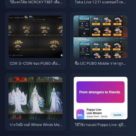
วิธีแลกโค้ด NCRCKYT8EF เพื่อรั
Taka Live 1.2.11 แบตหมดไวหลัง
บ Eggy Coins ฟรี (ส.ค. 2026)
อัปเดตเดือนกรกฎาคม 2026? สาเ
หตุและวิธีแก้
CDK G-COIN ของ PUBG เดือนมิ
ซื้อ UC PUBG Mobile ราคาถูกสำ
ถุนายน 2026: โปรโมชั่น x2 ราคา
หรับคอลแลป Naruto Shippuden
$91.43 คุ้มค่าจริงหรือ?
(กรกฎาคม 2026): ค่าใช้จ่าย, แพ็
กเกจที่คุ้มที่สุด และวิธีเติมเงินที่ปล
อดภัย
รางวัลอีเวนต์ Where Winds Mee
วิธีใช้งานแอป Poppo Live: คู่มือ
t ฤดูใบไม้ร่วงบนภูเขา กรกฎาคม
ฉบับสมบูรณ์สำหรับผู้เริ่มต้น | กรก
2026: รายชื่อทั้งหมด, สกุลเงิน แล
ฎาคม 2026