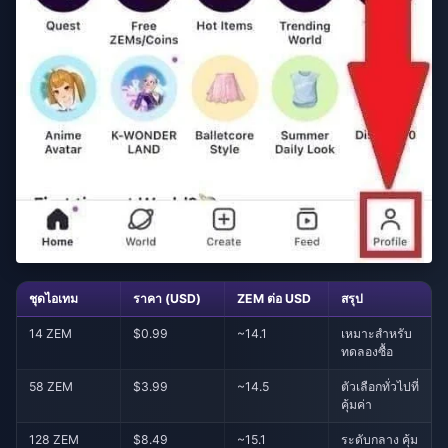
ชุดไอเทม
ราคา (USD)
ZEM ต่อ USD
สรุป
14 ZEM
$0.99
~14.1
เหมาะสำหรับ
ทดลองซื้อ
58 ZEM
$3.99
~14.5
ตัวเลือกทั่วไปที่
คุ้มค่า
128 ZEM
$8.49
~15.1
ระดับกลาง คุ้ม