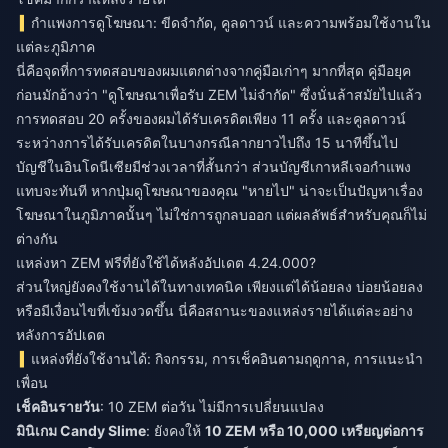
กำแพงการดูโฆษณา: ขีดจำกัด, คูลดาวน์ และความพร้อมใช้งานใน
แต่ละภูมิภาค
นี่คือจุดที่การทดสอบของผมแตกต่างจากคู่มือเก่าๆ มากที่สุด คู่มือยุค
ก่อนมักอ้างว่า "ดูโฆษณาเพื่อรับ ZEM ไม่จำกัด" ซึ่งนั่นล้าสมัยไปแล้ว
การทดสอบ 20 ครั้งของผมได้รับเครดิตเพียง 11 ครั้ง และคูลดาวน์
ระหว่างการได้รับเครดิตในบางกรณีลากยาวไปถึง 15 นาทีขึ้นไป
บัญชีในอินโดนีเซียมีช่วงเวลาที่สั้นกว่า ส่วนบัญชีเกาหลีเจอกำแพง
แทบจะทันที หากปุ่มดูโฆษณาของคุณ "หายไป" น่าจะเป็นปัญหาเรื่อง
โฆษณาในภูมิภาคนั้นๆ ไม่ใช่การถูกลบออก แต่ผลลัพธ์สำหรับคุณก็ไม่
ต่างกัน
แหล่งหา ZEM ฟรีที่ยังใช้ได้หลังอัปเดต 4.24.000?
ส่วนใหญ่ยังคงใช้งานได้ในทางเทคนิค เพียงแต่ได้น้อยลง บ่อยน้อยลง
หรือมีเงื่อนไขที่เข้มงวดขึ้น นี่คือสถานะของแหล่งรายได้แต่ละอย่าง
หลังการอัปเดต
แหล่งที่ยังใช้งานได้: กิจกรรม, การเช็คอินตามฤดูกาล, การแนะนำ
เพื่อน
เช็คอินรายวัน
: 10 ZEM ต่อวัน ไม่มีการเปลี่ยนแปลง
มินิเกม Candy Slime
: ยังคงให้
10 ZEM หรือ 10,000 เหรียญต่อการ