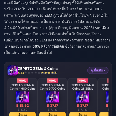
และนี่คือข้อสรุปที่น่าอึดอัดใจซึ่งข้อมูลต่างๆ ชี้ให้เห็นอย่างชัดเจน
ทำไม ZEM ใน ZEPETO ถึงหาได้ยากขึ้นในเวอร์ชัน 4.24.000?
เพราะระบบเศรษฐกิจของ ZEM ถูกบีบให้ตึงตัวขึ้นโดยที่ Naver Z ไม่
ได้ประกาศให้ทราบอย่างเป็นทางการ บันทึกการอัปเดตเวอร์ชัน
4.24.000 อย่างเป็นทางการ (App Store, มิถุนายน 2026) ระบุเพียง
การแก้ไขบั๊กและปรับปรุงการใช้งานเท่านั้น ไม่มีการระบุถึงการ
เปลี่ยนแปลงกลไกของ ZEM แต่จากการวัดผลรายวันของผมพบว่าราย
ได้ลดลงประมาณ
56% หลังการอัปเดต
ซึ่งถือว่าลดลงมากเกินกว่าจะ
เป็นแค่ความคลาดเคลื่อนทั่วไป
ZEPETO ZEMs & Coins
ดูเพิ่มเติม ›
4.54
728 ขายแล้ว
-50%
-50%
-50%
-50
ZEPETO ZEMs &
ZEPETO ZEMs &
ZEPETO ZEMs &
ZEPETO Z
Coins 4,680 Coins
Coins 9,700 Coins
Coins 28 ZEMs
Coins 58
฿ 18.92
฿ 37.17
฿ 37.17
฿ 74.
฿ 37.50
฿ 73.83
฿ 73.83
฿ 147.
ซื้อเลย
ซื้อเลย
ซื้อเลย
ซื้อเล