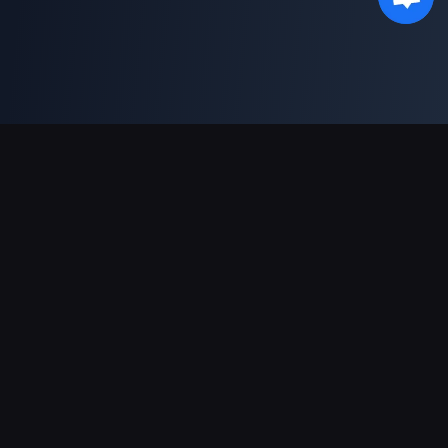
ช่องทางการชำระเงินที่รองรับ
พันธมิตร
Genshin Impact Wiki
Honkai: Star Rail WIKI
Zenless Zone Zero WIKI
PUBG Mobile WIKI
BitTopup News