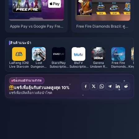
Apple Pay vs Google Pay Free
Free Fire Diamonds Brazil: คู่มือ
Fire: คู่มือฉบับสมบูรณ์ 2025
การชำระเงินด้วย PIX + ประหยัด
30%
สินค้าแนะนำ
LaiFeng (CN)
Lost
StarzPlay
BluTV
Garena
Free Fire
Infi
Live Starcoin
Dungeon：
Subscription
Subscription
Undawn RC
Diamonds
Kingdo
The Relic
(MA)
(GCC)
(Philippines)
(ID)
Ca
Hunter Pink
Diamonds
ข้อเสนอมีจำนวนจำกัด
แชร์เพื่อลุ้นรับส่วนลดสูงสุด 10%
แชร์เพื่อปลดล็อกวงล้อนำโชค