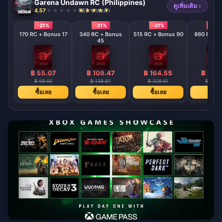
Garena Undawn RC (Philippines)
ดูเพิ่มเติม ›
4.57
983 ขายแล้ว
-21%
-21%
-21%
-21%
170 RC + Bonus 17
340 RC + Bonus
515 RC + Bonus 90
860 RC + 
45
180
฿ 55.07
฿ 109.47
฿ 164.55
฿ 274
฿ 69.60
฿ 138.87
฿ 208.81
฿ 347.
ซื้อเลย
ซื้อเลย
ซื้อเลย
ซื้อเล