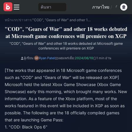
ค้นหา
ภาษาไทย
/
หน้าแรก
/
ข่าวสาร
/
"COD", "Gears of War" and other 18 works debuted at Microsoft game conferences will premiere on XGP
"COD", "Gears of War" and other 18 works debuted
at Microsoft game conferences will premiere on XGP
"COD", "Gears of War" and other 18 works debuted at Microsoft game
conferences will premiere on XGP
ผู้เขียน:
Ryan Patel
เผยแพร่เมื่อ:
2024/06/10
1 min อ่าน
[The works that appeared in 18 Microsoft game conferences
such as "COD" and "Gears of War" will be released on XGP]
Microsoft held the latest Xbox Game Showcase (Xbox Game
Showcase) early this morning, which brought many works. New
information. As a feature of the Xbox platform, most of the
works featured in this event will be included in XGP as soon as
possible. The following are the 18 officially compiled games
that are launching Game Pass:
1. "COD: Black Ops 6"