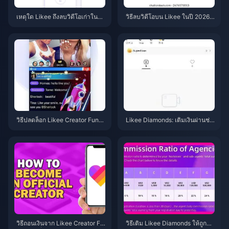
เหตุใด Likee ถึงลบวิดีโอเก่าในอิน
วิธีลบวิดีโอบน Likee ในปี 2026
โดนีเซียหลังจากเดือนเมษายน 20
หลังการอัปเดตเวอร์ชัน 5.56.2
26?
วิธีปลดล็อก Likee Creator Fund
Likee Diamonds: เติมเงินผ่านช่อ
ปี 2026 ด้วยการอัปเลเวล 35 อย่า
งทางทางการ vs เว็บไซต์ราคาถูก
งรวดเร็ว
ในปี 2026 — แบบไหนคุ้มค่ากว่า
กัน?
วิธีถอนเงินจาก Likee Creator Fu
วิธีเติม Likee Diamonds ให้ถูกที่สุ