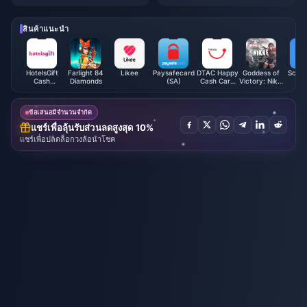
nd และเพิ่มรายได้ให้สูงสุดในปี 20
ดในเดือนเมษายน 2026 (ประหยัด
26
สูงสุดถึง 65%)
สินค้าแนะนำ
HotelsGift
Farlight 84
Likee
Paysafecard
DTAC Happy
Goddess of
Scoin
Cash
Diamonds
(SA)
Cash Card
Victory: Nikki
Voucher
(TH)
(HK/MO/TW)
(MY)
ข้อเสนอมีจำนวนจำกัด
แชร์เพื่อลุ้นรับส่วนลดสูงสุด 10%
แชร์เพื่อปลดล็อกวงล้อนำโชค