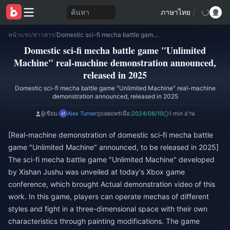
ค้นหา
ภาษาไทย
/
หน้าแรก
/
ข่าวสาร
/
Domestic sci-fi mecha battle game "Unlimited Machine" real-machine demonstration announced, released in 2025
Domestic sci-fi mecha battle game "Unlimited
Machine" real-machine demonstration announced,
released in 2025
Domestic sci-fi mecha battle game "Unlimited Machine" real-machine
demonstration announced, released in 2025
ผู้เขียน:
Alex Turner
เผยแพร่เมื่อ:
2024/06/10
1 min อ่าน
[Real-machine demonstration of domestic sci-fi mecha battle
game "Unlimited Machine" announced, to be released in 2025]
The sci-fi mecha battle game "Unlimited Machine" developed
by Xishan Jushu was unveiled at today's Xbox game
conference, which brought Actual demonstration video of this
work. In this game, players can operate mechas of different
styles and fight in a three-dimensional space with their own
characteristics through painting modifications. The game