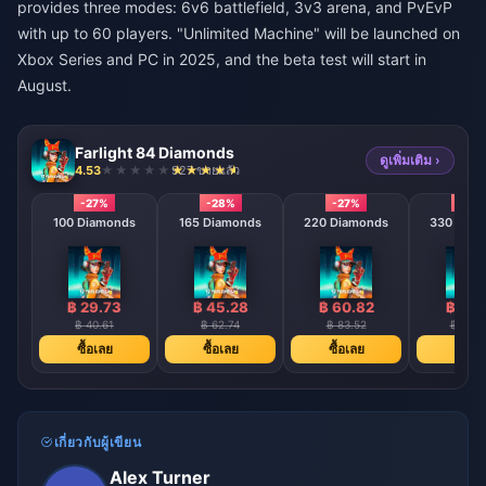
provides three modes: 6v6 battlefield, 3v3 arena, and PvEvP
with up to 60 players. "Unlimited Machine" will be launched on
Xbox Series and PC in 2025, and the beta test will start in
August.
Farlight 84 Diamonds
ดูเพิ่มเติม ›
4.53
927 ขายแล้ว
-27%
-28%
-27%
-28
100 Diamonds
165 Diamonds
220 Diamonds
330 Diam
฿ 29.73
฿ 45.28
฿ 60.82
฿ 87.
฿ 40.61
฿ 62.74
฿ 83.52
฿ 121.
ซื้อเลย
ซื้อเลย
ซื้อเลย
ซื้อเล
เกี่ยวกับผู้เขียน
Alex Turner