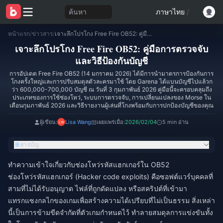
ค้นหา
ภาษาไทย
/
หน้าแรก
/
ข่าวสาร
/
เจาะลึกโปรโกง Free Fire OB52: คู่มือการตรวจจับและวิธีป้องกันบัญชี
เจาะลึกโปรโกง Free Fire OB52: คู่มือการตรวจจับ
และวิธีป้องกันบัญชี
การอัปเดต Free Fire OB52 (14 มกราคม 2026) ได้มีการนำมาตรการป้องกันการ
โกงครั้งใหญ่และการปรับสมดุลตัวละครมาใช้ โดย Garena ได้แบนบัญชีไปแล้วก
ว่า 600,000-700,000 บัญชี ณ วันที่ 3 กุมภาพันธ์ 2026 คู่มือนี้จะครอบคลุมถึง
ประเภทของการใช้ช่องโหว่, ระบบการตรวจจับ, การเปลี่ยนแปลงของ Morse ใน
เดือนกุมภาพันธ์ 2026 และวิธีรายงานผู้เล่นที่โกงพร้อมกับการปกป้องบัญชีของคุณ
ผู้เขียน:
Lisa Wang
เผยแพร่เมื่อ:
2026/02/04
5 min อ่าน
สารบัญ
ทำความเข้าใจเกี่ยวกับช่องโหว่รหัสแฮกเกอร์ใน OB52
ช่องโหว่รหัสแฮกเกอร์ (Hacker code exploits) คือซอฟต์แวร์บุคคลที่
สามที่ไม่ได้รับอนุญาต ไฟล์ที่ถูกดัดแปลง หรือสคริปต์ที่เข้ามา
แทรกแซงกลไกของเกมเพื่อสร้างความได้เปรียบที่ไม่เป็นธรรม สิ่งเหล่า
นี้เป็นการข้ามขีดจำกัดที่ตัวเกมกำหนดไว้ ทำลายสมดุลการแข่งขันทั้ง