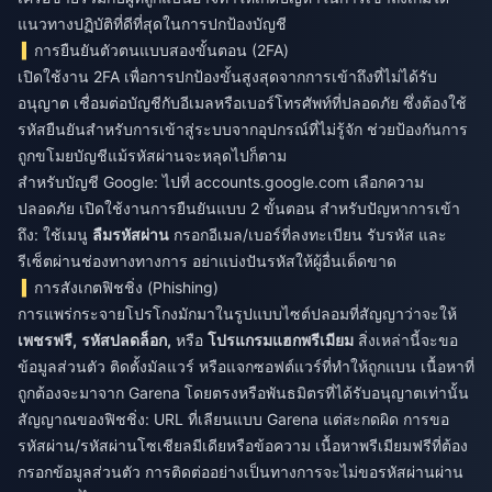
แนวทางปฏิบัติที่ดีที่สุดในการปกป้องบัญชี
การยืนยันตัวตนแบบสองขั้นตอน (2FA)
เปิดใช้งาน 2FA เพื่อการปกป้องขั้นสูงสุดจากการเข้าถึงที่ไม่ได้รับ
อนุญาต เชื่อมต่อบัญชีกับอีเมลหรือเบอร์โทรศัพท์ที่ปลอดภัย ซึ่งต้องใช้
รหัสยืนยันสำหรับการเข้าสู่ระบบจากอุปกรณ์ที่ไม่รู้จัก ช่วยป้องกันการ
ถูกขโมยบัญชีแม้รหัสผ่านจะหลุดไปก็ตาม
สำหรับบัญชี Google: ไปที่ accounts.google.com เลือกความ
ปลอดภัย เปิดใช้งานการยืนยันแบบ 2 ขั้นตอน สำหรับปัญหาการเข้า
ถึง: ใช้เมนู
ลืมรหัสผ่าน
กรอกอีเมล/เบอร์ที่ลงทะเบียน รับรหัส และ
รีเซ็ตผ่านช่องทางทางการ อย่าแบ่งปันรหัสให้ผู้อื่นเด็ดขาด
การสังเกตฟิชชิ่ง (Phishing)
การแพร่กระจายโปรโกงมักมาในรูปแบบไซต์ปลอมที่สัญญาว่าจะให้
เพชรฟรี,
รหัสปลดล็อก,
หรือ
โปรแกรมแฮกพรีเมียม
สิ่งเหล่านี้จะขอ
ข้อมูลส่วนตัว ติดตั้งมัลแวร์ หรือแจกซอฟต์แวร์ที่ทำให้ถูกแบน เนื้อหาที่
ถูกต้องจะมาจาก Garena โดยตรงหรือพันธมิตรที่ได้รับอนุญาตเท่านั้น
สัญญาณของฟิชชิ่ง: URL ที่เลียนแบบ Garena แต่สะกดผิด การขอ
รหัสผ่าน/รหัสผ่านโซเชียลมีเดียหรือข้อความ เนื้อหาพรีเมียมฟรีที่ต้อง
กรอกข้อมูลส่วนตัว การติดต่ออย่างเป็นทางการจะไม่ขอรหัสผ่านผ่าน