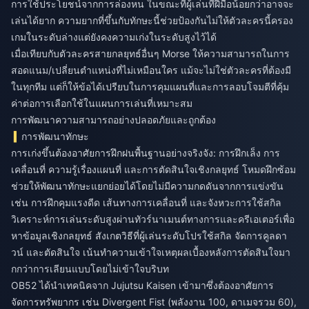
การใช้ประโยชน์จากการล่องหน ในขณะที่ผู้เล่นที่ฝีมือน้อยกว่าอาจจะ
เล่นได้ยาก ความยากที่ขึ้นกับทักษะนี้ช่วยป้องกันไม่ให้ตัวละครนี้ครอง
เกมในระดับล่างแต่ยังคงความเก่งในระดับสูงไว้ได้
เมื่อเทียบกับตัวละครสายกลยุทธ์อื่นๆ Morse ให้ความสามารถในการ
สอดแนม/เปลี่ยนตำแหน่งที่ไม่เหมือนใคร แม้จะไม่ใช่ตัวละครที่ต้องมี
ในทุกทีม แต่ก็ให้ข้อได้เปรียบในการคุมแผนที่และการลอบโจมตีที่คุ้ม
ค่าต่อการเลือกใช้ในแผนการเล่นที่เหมาะสม
การพัฒนาความสามารถอย่างปลอดภัยและถูกต้อง
การพัฒนาทักษะ
การเก่งขึ้นต้องอาศัยการฝึกฝนพื้นฐานอย่างจริงจัง: การฝึกเล็ง การ
เคลื่อนที่ ความรู้เรื่องแผนที่ และการตัดสินใจเชิงกลยุทธ์ โหมดฝึกซ้อม
ช่วยให้พัฒนาทักษะแยกย่อยได้โดยไม่มีความกดดันจากการแข่งขัน
เช่น การฝึกคุมแรงดีด เส้นทางการเคลื่อนที่ และจังหวะการใช้สกิล
วิเคราะห์การเล่นระดับสูงผ่านทัวร์นาเมนต์ทางการและครีเอเตอร์เพื่อ
หาข้อมูลเชิงกลยุทธ์ สังเกตวิธีที่ผู้เล่นระดับโปรใช้สกิล จัดการคูลดา
วน์ และตัดสินใจ เน้นทำความเข้าใจเหตุผลเบื้องหลังการตัดสินใจมา
กกว่าการเลียนแบบโดยไม่เข้าใจบริบท
OB52 ได้นำเทคนิคจาก Jujutsu Kaisen เข้ามาซึ่งต้องอาศัยการ
จัดการทรัพยากร เช่น Divergent Fist (พลังงาน 100, ดาเมจรวม 60),