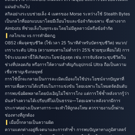
แม่นยำเกินไป
สกิลอย่างระบบช่วยเล็ง 4 เมตรของ Morse ระหว่างใช้ Stealth Bytes
เป็นกลไกที่ออกแบบมาโดยมีเงื่อนไขและข้อจำกัดเฉพาะ ซึ่งต่างจาก
Aimbots ที่ช่วยเล็งในทุกระยะโดยไม่มีคูลดาวน์หรือข้อจำกัด
กลไกเกม vs การทำผิดกฎ
OB52 เพิ่มจุดชุบชีวิต (ใช้เวลา 25 วินาทีสำหรับบัตรชุบชีวิต) หมวก/
เกราะระดับ Ultra (ความทนทานไม่ต่ำกว่า 25% ช่วยชุบเพื่อนได้) การ
ใช้ระบบเหล่านี้ให้เกิดประโยชน์สูงสุด เช่น การจับจังหวะชุบชีวิตใน
ช่วงที่ปลอดภัย หรือการให้ความสำคัญกับอุปกรณ์ Ultra ถือเป็นความ
เชี่ยวชาญเชิงกลยุทธ์
การใช้บั๊กจะกลายเป็นการละเมิดเมื่อจงใจใช้ประโยชน์จากปัญหาที่
ทราบเพื่อความได้เปรียบในการแข่งขัน โดยเฉพาะในโหมดจัดอันดับ
การพบข้อผิดพลาดโดยบังเอิญไม่ใช่การโกง แต่การใช้ซ้ำหลังจากรู้ว่า
มันสร้างความได้เปรียบที่ไม่เป็นธรรม—โดยเฉพาะหลังจากมีการ
ประกาศอย่างเป็นทางการ—จะทำให้ถูกลงโทษ ควรรายงานบั๊กผ่าน
ช่องทางที่ถูกต้อง
เมื่อบั๊กกลายเป็นความผิด
ความแตกต่างอยู่ที่เจตนาและการทำซ้ำ การพบปัญหาทางภูมิศาสตร์