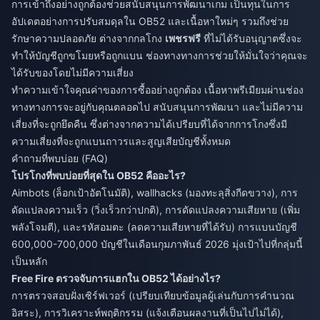
การเข้าถึงอย่างถูกต้องช่วยสนับสนุนการพัฒนาเกม เป็นทุนในการ
อัปเดตอย่างการปรับสมดุลใน OB52 และเนื้อหาใหม่ๆ รวมถึงช่วย
รักษาความปลอดภัย ต่างจากกลโกง
เพชรฟรี
ที่ไม่ได้รับอนุญาตซึ่งจะ
ทำให้บัญชีถูกขโมยหรือถูกแบน ช่องทางทางการช่วยให้มั่นใจว่าคุณจะ
ได้รับของโดยไม่มีความเสี่ยง
ทำความเข้าใจคุณค่าของการซื้ออย่างถูกต้อง เนื้อหาพรีเมียมผ่านช่อง
ทางทางการจะอยู่กับคุณตลอดไป สนับสนุนการพัฒนา และไม่มีความ
เสี่ยงที่จะถูกยึดคืน ซึ่งต่างจากความได้เปรียบที่ได้จากการโกงซึ่งมี
ความเสี่ยงที่จะถูกแบนถาวรและสูญเสียบัญชีทั้งหมด
คำถามที่พบบ่อย (FAQ)
โปรโกงที่พบบ่อยที่สุดใน OB52 คืออะไร?
Aimbots (ล็อกเป้าอัตโนมัติ), wallhacks (มองทะลุสิ่งกีดขวาง), การ
ดัดแปลงความเร็ว (วิ่งเร็วกว่าปกติ), การดัดแปลงความเสียหาย (เพิ่ม
พลังโจมตี), และรหัสอมตะ (ลดความเสียหายที่ได้รับ) การแบนบัญชี
600,000-700,000 บัญชีในเดือนกุมภาพันธ์ 2026 มุ่งเป้าไปที่กลุ่มนี้
เป็นหลัก
Free Fire ตรวจจับการแฮกใน OB52 ได้อย่างไร?
การตรวจสอบฝั่งเซิร์ฟเวอร์ (เปรียบเทียบข้อมูลผู้เล่นกับการคำนวณ
อิสระ), การวิเคราะห์พฤติกรรม (แจ้งเตือนผลงานที่เป็นไปไม่ได้),