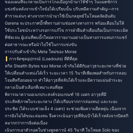
ของแผนที่จะกลายเป็นการโกงเมื่อถูกนำมาใช้ซ้ำๆ ในแมตช์การ
แข่งขันหลังจากเข้าใจข้อได้เปรียบนั้น บริบทมีความสำคัญ—การ
สำรวจเล่นๆ ต่างจากการนำมาใช้เป็นกลยุทธ์ในโหมดจัดอันดับ
Garena จะประกาศบั๊กที่ทราบผ่านช่องทางทางการ พร้อมเตือนไม่ให้
ใช้ประโยชน์ระหว่างรอการแก้ไข การฝ่าฝืนคำเตือนถือเป็นการละเมิด
ที่ชัดเจน ผู้เล่นที่พบบั๊กใหม่ควรรายงานอย่างเป็นทางการแทนการแชร์
ต่อสาธารณะหรือนำไปใช้ในการแข่งขัน
การปรับตัวเข้ากับ Meta ใหม่ของ Morse
การจัดชุดอุปกรณ์ (Loadouts) ที่ดีที่สุด
สกิล Stealth Bytes ของ Morse เข้ากันได้ดีกับอาวุธระยะกลางที่ช่วย
ให้เปลี่ยนตำแหน่งได้เร็ว ระยะเวลา 15 วินาทีเพียงพอสำหรับการลอบ
โจมตีหรือถอยฉาก ทำให้อาวุธที่สลับได้เร็วและมีความแม่นยำระยะ
กลางเป็นตัวเลือกที่เหมาะสมที่สุด
พิจารณาความอเนกประสงค์รอบเกณฑ์ 16 เมตร อาวุธที่มี
ประสิทธิภาพในระยะกลาง (ได้เปรียบจากการล่องหน) และระยะ
ประชิด (ได้ระบบช่วยเล็ง 4 เมตร) จะช่วยเพิ่มความยืดหยุ่น เนื่องจาก
การยิงไม่ได้ขณะล่องหน จึงควรเน้นอาวุธที่จับเป้าได้เร็วหลังจากปิดสกิ
ลมากกว่าการยิงต่อเนื่อง
เน้นการเอาตัวรอดในช่วงคูลดาวน์ 45 วินาที ในโหมด Solo ของ