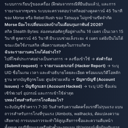
ระบบการเรียนรู้ของเครื่อง (ฝึกฝนจากกรณีที่ยืนยันแล้ว), และการ
รายงานจากชุมชน ระบบจะตรวจสอบว่าสกิลอย่างคูลดาวน์ 45 วินาที
ของ Morse หรือ Rebel Rush ของ Tatsuya ไม่ถูกข้ามขีดจำกัด
Morse มีอะไรเปลี่ยนแปลงบ้างในเดือนกุมภาพันธ์ 2026?
สกิล Stealth Bytes: ล่องหนต่อศัตรูที่อยู่ห่างเกิน 16 เมตร เป็นเวลา 15
วินาที คูลดาวน์ 45 วินาที มีระบบช่วยเล็งระยะ 4 เมตร แต่ยิงปืนไม่ได้
ขณะเปิดใช้งานสกิล เพื่อความสมดุลในการแก้ทาง
ฉันจะรายงานคนโกงได้อย่างไร?
ไปที่ไซต์ประกาศอย่างเป็นทางการ → ลงชื่อเข้าใช้ →
ส่งคำร้อง
(Submit request)
→
รายงานแฮกเกอร์ (Hacker Report)
→ ระบุ
UID ชื่อในเกม เวลา และคำอธิบายโดยละเอียด พร้อมแนบวิดีโอหลัก
ฐาน หากบัญชีถูกขโมย: ศูนย์ช่วยเหลือ →
ปัญหาบัญชี (Account
Issues)
→
บัญชีถูกแฮก (Account Hacked)
→ ระบุ UID ชื่อเล่น
เซิร์ฟเวอร์ อุปกรณ์ และการเข้าใช้ล่าสุด
บทลงโทษสำหรับการโกงคืออะไร?
ระงับบัญชีชั่วคราว 7-30 วันสำหรับความผิดครั้งแรกที่ไม่รุนแรง แบน
ถาวรสำหรับการโกงที่รุนแรง (Aimbots, wallhacks, ดัดแปลงความ
เสียหาย) การแบนถาวรจะทำให้สูญเสียการซื้อและความคืบหน้า
ทั้งหมด กรณีที่รุนแรงหรือทำซ้ำจะถูกแบน IP/อุปกรณ์เพื่อป้องกันการ