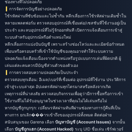
ช่องทางที่ไม่ปลอดภัย
การจัดการบัญชีอย่างปลอดภัย
ใช้รหัสผ่านที่ซับซ้อนและไม่ซ้ำกัน หลีกเลี่ยงการใช้รหัสผ่านเดิมซ้ำใน
หลายแพลตฟอร์ม ตรวจสอบอุปกรณ์ที่เชื่อมต่อ/เซสชันที่ใช้งานอยู่เป็น
ประจำ และลบอุปกรณ์ที่ไม่รู้จักออกทันที เปิดการแจ้งเตือนการเข้าสู่
ระบบสำหรับอุปกรณ์หรือตำแหน่งใหม่
หลีกเลี่ยงการแบ่งปันบัญชี เพราะสร้างช่องโหว่และละเมิดข้อกำหนด
เพื่อนหรือครอบครัวที่เข้าใช้บัญชีของคุณอาจทำให้ระบบความ
ปลอดภัยแจ้งเตือนเนื่องจากตำแหน่งหรือรูปแบบการเล่นที่ผิดปกติ ผู้
เล่นแต่ละคนควรมีบัญชีส่วนตัวของตัวเอง
การตรวจสอบความปลอดภัยเป็นประจำ
ตรวจสอบทุกเดือน: อีเมล/เบอร์ที่เชื่อมต่อ อุปกรณ์ที่ใช้งาน ประวัติการ
เข้าสู่ระบบล่าสุด อัปเดตรหัสผ่านทุกไตรมาสหรือหลังจากเกิด
เหตุการณ์ที่น่าสงสัย ตรวจสอบกิจกรรมเพื่อดูว่ามีการซื้อหรือการเข้า
ใช้งานที่ไม่ได้รับอนุญาตในช่วงเวลาที่คุณไม่ได้เล่นหรือไม่
หากบัญชีถูกบุกรุก: เปลี่ยนรหัสผ่านทันทีผ่านช่องทางการกู้คืนที่เป็น
ทางการ ยกเลิก���ารเข้าถึงของอุปกรณ์ทั้งหมด ติดต่อฝ่าย
สนับสนุนของ Garena เลือก
ปัญหาบัญชี (Account Issues)
จากนั้น
เลือก
บัญชีถูกแฮก (Account Hacked)
ระบุ UID ชื่อเล่น เซิร์ฟเวอร์