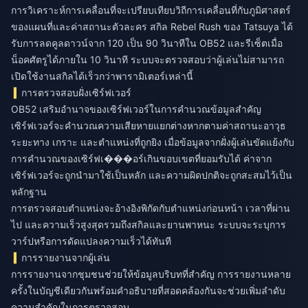
การวิเคราะห์การเคลื่อนที่จะเปรียบเทียบวิถีการเคลื่อนที่กับภูมิศาสตร์
ของแผนที่และค่าสถานะตัวละคร สกิล Rebel Rush ของ Tatsuya ได้
รับการลดคูลดาวน์จาก 120 เป็น 90 วินาทีใน OB52 และรีเซ็ตเมื่อ
น็อคศัตรูได้ภายใน 10 วินาที ระบบจะตรวจสอบว่าผู้เล่นไม่สามารถ
เปิดใช้งานสกิลได้เร็วกว่าพารามิเตอร์เหล่านี้
การตรวจสอบฝั่งเซิร์ฟเวอร์
OB52 เสริมอำนาจของเซิร์ฟเวอร์ในการคำนวณข้อมูลสำคัญ
เซิร์ฟเวอร์จะคำนวณความเสียหายแยกต่างหากตามค่าสถานะอาวุธ
ระยะทาง เกราะ และตำแหน่งที่ถูกยิง เมื่อข้อมูลจากฝั่งผู้เล่นขัดแย้งกับ
การคำนวณของเซิร์ฟเ���อร์เกินขอบเขตที่ยอมรับได้ ค่าจาก
เซิร์ฟเวอร์จะถูกนำมาใช้เป็นหลัก และความผิดปกติจะถูกสะสมไว้เป็น
หลักฐาน
การตรวจสอบตำแหน่งจะอ้างอิงพิกัดกับตำแหน่งก่อนหน้า เวลาที่ผ่าน
ไป และความเร็วสูงสุดรวมถึงสกิลและยานพาหนะ ระบบจะระบุการ
วาร์ปหรือการดัดแปลงความเร็วได้ทันที
การรายงานจากผู้เล่น
การรายงานจากชุมชนช่วยให้ข้อมูลบริบทที่สำคัญ การรายงานหลาย
ครั้งในบัญชีเดียวกันพร้อมคำอธิบายที่สอดคล้องกันจะช่วยเพิ่มลำดับ
ความสำคัญในการตรวจสอบ