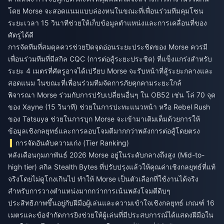
โดย Morse จะสอดแนมแบบล่องหนในขณะที่เพื่อนร่วมทีมคุมโซน
ระยะเวลา 15 วินาทีช่วยให้เก็บข้อมูลตำแหน่งและการเคลื่อนที่ของ
ศัตรูได้ดี
การจัดทีมที่สมดุลควรช่วยปิดจุดอ่อนระยะประชิดของ Morse ควรมี
เพื่อนร่วมทีมที่มีสกิล CQC (การต่อสู้ระยะประชิด) ที่แข็งแกร่งสำหรับ
ระยะ 4 เมตรที่ศัตรูอาจได้เปรียบ Morse จะรับหน้าที่สู้ระยะกลางและ
สอดแนม ในขณะที่เพื่อนร่วมทีมจัดการภัยคุกคามระยะใกล้
พิจารณา Morse ร่วมกับการปรับเปลี่ยนอื่นๆ ใน OB52 เช่น โล่ 70 จุด
ของ Xayne (15 วินาที) ช่วยในการปะทะแนวหน้า หรือ Rebel Rush
ของ Tatsuya ช่วยในการบุก Morse จะเข้ามาเติมเต็มด้วยการให้
ข้อมูลเชิงกลยุทธ์และการลอบโจมตีมากกว่าพลังการต่อสู้โดยตรง
การจัดอันดับความเก่ง (Tier Ranking)
หลังเดือนกุมภาพันธ์ 2026 Morse อยู่ในระดับกลางถึงสูง (Mid-to-
high tier) สกิล Stealth Bytes ที่ปรับปรุงแล้วให้คุณค่าเชิงกลยุทธ์ที่แท้
จริงโดยไม่ดูโกงเกินไป ทำให้ Morse เป็นตัวเลือกที่ใช้งานได้จริง
สำหรับการวางตำแหน่งมากกว่าการเน้นพลังโจมตีดิบๆ
ประสิทธิภาพขึ้นอยู่กับฝีมือผู้เล่นและความเข้าใจเชิงกลยุทธ์ เกณฑ์ 16
เมตรและข้อจำกัดการยิงช่วยให้ผู้เล่นที่มีประสบการณ์ได้แสดงฝีมือใน