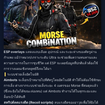
ESP overlays
แสดงแถบเลือด อุปกรณ์ และระยะห่างของศัตรูผ่าน
กำแพง แม้ว่าหมวก/เกราะระดับ Ultra จะช่วยเพิ่มความทนทานและ
ความสามารถในการชุบชีวิต แต่ ESP จะเผยข้อมูลที่ปกติแล้วต้องใช้
การวางแผนเชิงกลยุทธ์ถึงจะได้มา
ระบบช่วยเล็งอัตโนมัติ
Aimbots
จะล็อกเป้าหมายไปที่ศัตรูโดยอัตโนมัติ ทำให้ไม่ต้องใช้ทักษะ
การเล็ง ต่างจากระบบช่วยเล็งระยะ 4 เมตรของ Morse ที่สมดุลแล้ว
(ซึ่งจะยิงไม่ได้ขณะล่องหน) แต่ Aimbots ทำงานได้ในทุกระยะและ
ล็อกเป้าได้ทันที
สคริปต์ลดแรงดีด (Recoil scripts)
ลบแรงดีดของอาวุธเพื่อให้ยิงได้