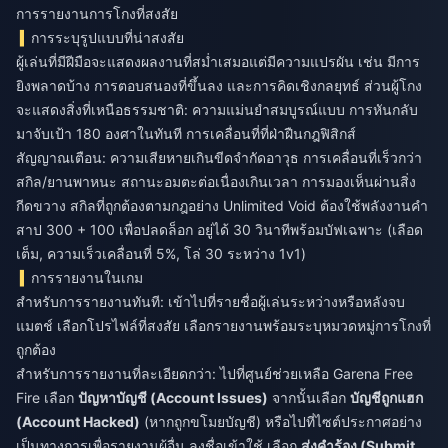
การรายงานการโกงที่สงสัย
การระบุรูปแบบที่น่าสงสัย
ผู้เล่นที่มีฝีมือจะแสดงผลงานที่สม่ำเสมอแต่มีความแปรผัน เช่น มีการ
ยิงพลาดบ้าง การตอบสนองที่ขึ้นลง และการคิดเชิงกลยุทธ์ ส่วนผู้โกง
จะแสดงสิ่งที่เหนือธรรมชาติ: ความแม่นยำสมบูรณ์แบบ การหันกลับ
มาจับเป้า 180 องศาในทันที การเคลื่อนที่ที่ฝ่าฝืนกฎฟิสิกส์
สัญญาณเตือน: ความเสียหายเกินขีดจำกัดอาวุธ การเคลื่อนที่เร็วกว่า
สกิล/ยานพาหนะ สถานะอมตะต่อเนื่องเกินเวลา การมองเห็นผ่านสิ่ง
กีดขวาง สกิลที่ถูกต้องตามกฎอย่าง Unlimited Void ต้องใช้พลังงานคำ
สาป 300 + 100 เพื่อปลดล็อก อยู่ได้ 30 วินาทีพร้อมบัฟเฉพาะ (เลือด
เต็ม, ความเร็วเคลื่อนที่ 5%, โล่ 30 ระหว่าง 1v1)
การรายงานในเกม
สำหรับการรายงานทันที: เข้าไปที่รายชื่อผู้เล่นระหว่างหรือหลังจบ
แมตช์ เลือกโปรไฟล์ที่สงสัย เลือกรายงานพร้อมระบุหมวดหมู่การโกงที่
ถูกต้อง
สำหรับการรายงานที่ละเอียดกว่า: ไปที่ศูนย์ช่วยเหลือ Garena Free
Fire เลือก
ปัญหาบัญชี (Account Issues)
จากนั้นเลือก
บัญชีถูกแฮก
(Account Hacked)
(หากถูกขโมยบัญชี) หรือไปที่ไซต์ประกาศอย่าง
เป็นทางการเพื่อรายงานผู้อื่น ลงชื่อเข้าใช้ เลือก
ส่งคำร้อง (Submit