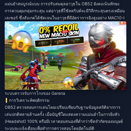
แม่นยำสมบูรณ์แบบ การปรับสมดุลอาวุธใน OB52 ยังคงเน้นทักษะ
การควบคุมกลุ่มกระสุน แต่อาวุธที่ใช้สคริปต์จะมีวิถีกระสุนตรงเหมือน
เลเซอร์ ซึ่งสังเกตได้ชัดเจนในอาวุธที่มีอัตราการยิงสูงอย่าง MAC10-I
ระบบตรวจจับการโกงของ Garena
การวิเคราะห์พฤติกรรม
OB52 ตรวจสอบการเล่นโดยเปรียบเทียบกับฐานข้อมูลสถิติจากการ
เล่นปกติหลายล้านครั้ง เมื่อบัญชีใดแสดงความแม่นยำในการยิงหัว
(Headshot) 100% หรือมีเวลาตอบสนองที่ต่ำกว่าขีดจำกัดของมนุษย์
ระบบจะแจ้งเตือนเพื่อทำการตรวจสอบโดยอัตโนมัติ