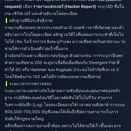
request)
เลือก
รายงานแฮกเกอร์ (Hacker Report)
ระบุ UID ชื่อใน
เกม เซิร์ฟเวอร์ และคำอธิบายโดยละเอียด
หลักฐานที่มีประสิทธิภาพ
รายงานที่แน่นหนาควรประกอบด้วย ID แมตช์ เวลาที่เกิดเหตุ และคำ
อธิบายการโกงโดยละเอียด หลักฐานวิดีโอที่แสดงการกระทำที่เป็นไป
ไม่ได้ เช่น วิ่งเร็วกว่ารถ ยิงทะลุกำแพง ความเสียหายเกินค่าสถานะ จะ
ช่วยให้การดำเนินคดีรวดเร็วขึ้นมาก
อ้างอิงกลไกเฉพาะเพื่อประกอบข้อมูล ตัวอย่างเช่น: การระบุว่าปืนพก
ทำความเสียหาย 200 จะดูน่าเชื่อถือเมื่อเทียบกับ Divergent Fist ที่
ทำได้ 60 หรือ Hammer ของ Kugisaki (กระสุนไม่จำกัดที่เลเวล 3
โดยใช้พลังงาน 100 แต่ไม่มีการดัดแปลงความเสียหาย)
ระยะเวลาการตรวจสอบ
ระยะเวลาจะแตกต่างกันไปตามความซับซ้อนและคุณภาพของหลัก
ฐาน กรณีที่ชัดเจนพร้อมวิดีโออาจตัดสินได้ในไม่กี่วัน ส่วนการ
วิเคราะห์บันทึก (Log) โดยละเอียดอาจใช้เวลาหลายสัปดาห์ การแบน
600,000-700,000 บัญชีแสดงให้เห็นถึงขีดความสามารถในการ
บังคับใช้กฎขนาดใหญ่
หลีกเลี่ยงการส่งรายงานซ้ำซ้อน เพราะไม่ได้ช่วยให้เร็วขึ้นและอาจ