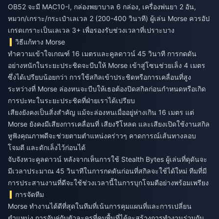
OB52 จะมี MAC10-I, กล่องพยาบาล 6 กล่อง, เครื่องพ่นยา 2 อัน,
หมวก/เกราะ/กระเป๋าเลเวล 2 (200-400 วินาที) ผู้เล่น Morse ควรอัป
เกรดเกราะเป็นเลเวล 3+ เพื่อรองรับช่วงเวลาที่เปราะบาง
วิธีแก้ทาง Morse
ทำความเข้าใจเกณฑ์ 16 เมตรและคูลดาวน์ 45 วินาที การกดดัน
อย่างหนักในระยะประชิดจะบีบให้ Morse เข้าสู่โซนช่วยเล็ง 4 เมตร
ซึ่งได้เปรียบน้อยกว่า การใช้สกิลเข้าประชิดหรือการเคลื่อนที่สูง
ระหว่างที่ Morse ล่องหนจะบีบให้เธอต้องปิดสกิลก่อนกำหนดหรือเกิด
การปะทะในระยะประชิดที่ฝ่ายเราได้เปรียบ
เสียงยังคงเป็นสิ่งสำคัญ แม้จะล่องหนเมื่ออยู่ห่างเกิน 16 เมตร แต่
Morse ยังคงมีเสียงการเคลื่อนที่ เสียงรีโหลด และเสียงเปิดใช้งานสกิล
หูฟังคุณภาพดีจะช่วยตามตำแหน่งคร่าวๆ คาดการณ์เส้นทางลอบ
โจมตี และดักเล็งไว้ก่อนได้
จับจังหวะคูลดาวน์ หลังจากเห็นการใช้ Stealth Bytes ผู้เล่นที่ดุดันจะ
มีเวลาประมาณ 45 วินาทีในการกดดันก่อนที่สกิลจะใช้ได้ใหม่ ทีมที่มี
การประสานงานที่ดีจะใช้ช่วงเวลานี้ในการบุกโจมตีอย่างพร้อมเพรียง
การจัดทีม
Morse ทำงานได้ดีที่สุดในทีมที่เน้นการคุมแผนที่และการเปลี่ยน
ตำแหน่ง การจับคู่กับตัวละครที่คุมพื้นที่ได้จะสร้างการทำงานร่วมกัน