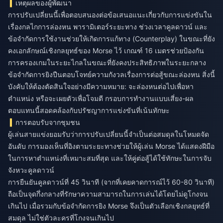
เหตุผลของผู้พัฒนา
การปรับเปลี่ยนนี้เพื่อตอบสนองต่อข้อเสนอแนะเกี่ยวกับการแข่งขันใน
เรื่องกลไกการล่องหน พารามิเตอร์ระยะทาง ช่วงเวลาคูลดาวน์ และ
ข้อจำกัดการใช้งานช่วยให้เกิดการแก้ทาง (Counterplay) ในขณะที่ยัง
คงเอกลักษณ์เชิงกลยุทธ์ของ Morse ไว้ เกณฑ์ 16 เมตรช่วยป้องกัน
การครองเกมในระยะไกลในขณะที่ยังคงประสิทธิภาพในระยะกลาง
ข้อจำกัดการยิงปืนตอบโจทย์ความกังวลเรื่องการต่อสู้ขณะล่องหน สิ่งนี้
บังคับให้ต้องตัดสินใจอย่างมีความหมาย: จะล่องหนต่อไปเพื่อหา
ตำแหน่ง หรือจะเผยตัวเพื่อโจมตี กรอบการทำงานแบบเสี่ยง-ผล
ตอบแทนนี้สอดคล้องกับปรัชญาการแข่งขันที่เน้นทักษะ
การตอบรับจากชุมชน
ผู้เล่นสายแข่งยอมรับว่าการปรับเปลี่ยนนี้จำเป็นต่อสมดุลในโหมดจัด
อันดับ การมองเห็นที่อิงตามระยะทางช่วยให้ผู้เล่น Morse ได้แสดงฝีมือ
ในการหาตำแหน่งที่เหมาะสมที่สุด และให้คู่ต่อสู้ได้ใช้ทักษะในการจับ
จังหวะคูลดาวน์
การยืนยันคูลดาวน์ที่ 45 วินาที (จากที่เคยคาดการณ์ไว้ 60-80 วินาที)
ถือเป็นจุดกึ่งกลางที่รักษาความสามารถในการเล่นได้โดยไม่ดูโกงจน
เกินไป เมื่อรวมกับข้อจำกัดการยิง Morse จึงเป็นตัวเลือกเชิงกลยุทธ์ที่
สมดุล ไม่ใช่ตัวละครที่โกงจนเกินไป