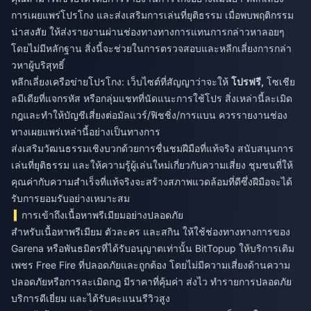
การเผยแพร่โปรโกง และส่งเสริมการเล่นที่ยุติธรรม เมื่อพบพฤติกรรม
น่าสงสัย ให้ส่งรายงานผ่านช่องทางทางการแทนการกล่าวหาลอยๆ
โดยไม่มีหลักฐาน สิ่งนี้จะช่วยในการตรวจสอบและหลีกเลี่ยงการกล่า
วหาผู้บริสุทธิ์
หลีกเลี่ยงเครือข่ายโปรโกง: เว็บไซต์ที่สัญญาว่าจะให้
โปรฟรี,
โซเชีย
ลมีเดียที่แจกรหัส หรือกลุ่มแชทที่นัดแนะการใช้โปร สิ่งเหล่านี้ละเมิด
กฎและทำให้บัญชีเสี่ยงต่อมัลแวร์/ฟิชชิ่ง/การแบน ควรรายงานช่อง
ทางเผยแพร่เหล่านี้อย่างเป็นทางการ
ส่งเสริมวัฒนธรรมเชิงบวกด้วยการชื่นชมฝีมือที่แท้จริง สนับสนุนการ
เล่นที่ยุติธรรม และให้ความรู้ผู้เล่นใหม่เกี่ยวกับความเสี่ยง ชุมชนที่ให้
คุณค่ากับความสำเร็จที่แท้จริงจะสร้างสภาพแวดล้อมที่ดีซึ่งฝีมือจะได้
รับการยอมรับอย่างเหมาะสม
การเข้าถึงเนื้อหาพรีเมียมอย่างปลอดภัย
สำหรับเนื้อหาพรีเมียม ตัวละคร และสกิน ให้ใช้ช่องทางทางการของ
Garena หรือพันธมิตรที่ได้รับอนุญาตเท่านั้น BitTopup ให้บริการเติม
เพชร Free Fire ที่ปลอดภัยและถูกต้อง โดยไม่มีความเสี่ยงด้านความ
ปลอดภัยหรือการละเมิดกฎ มีราคาที่คุ้มค่า ส่งไว ทำรายการปลอดภัย
บริการดีเยี่ยม และได้รับคะแนนรีวิวสูง