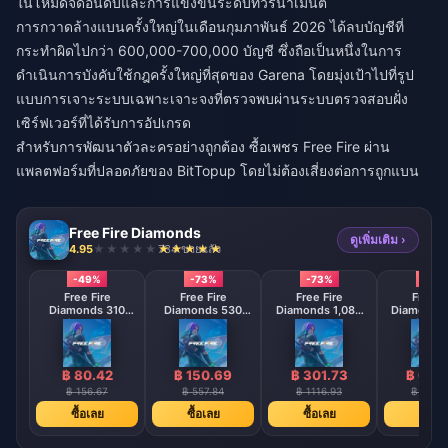
ในโหมดจัดอันดับและการแข่งขันระดับทัวร์นาเมนต์
การกวาดล้างแบนครั้งใหญ่ในเดือนกุมภาพันธ์ 2026 ได้ลบบัญชีที่
กระทำผิดไปกว่า 600,000-700,000 บัญชี ซึ่งถือเป็นหนึ่งในการ
ดำเนินการบังคับใช้กฎครั้งใหญ่ที่สุดของ Garena โดยมุ่งเป้าไปที่รูป
แบบการเจาะระบบเฉพาะเจาะจงที่ตรวจพบผ่านระบบตรวจสอบฝั่ง
เซิร์ฟเวอร์ที่ได้รับการอัปเกรด
สำหรับการพัฒนาตัวละครอย่างถูกต้อง
ซื้อเพชร Free Fire
ผ่าน
แพลตฟอร์มที่ปลอดภัยของ BitTopup โดยไม่ต้องเสี่ยงต่อการถูกแบน
Free Fire Diamonds
ดูเพิ่มเติม ›
4.95
734 ขายแล้ว
-49%
-73%
-73%
-73
Free Fire
Free Fire
Free Fire
Free F
Diamonds 310
Diamonds 530
Diamonds 1,080
Diamonds 
Diamonds
Diamonds
Diamonds
Diamo
【Middle East
【Middle East
【Middle 
region optional】
region optional】
region opt
฿ 80.42
฿ 150.69
฿ 301.73
฿ 602
฿ 156.67
฿ 557.84
฿ 1116.93
฿ 2232
ซื้อเลย
ซื้อเลย
ซื้อเลย
ซื้อเล