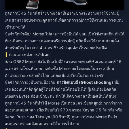
คูลดาวน์ 45 วินาทีสร้างช่วงเวลาที่เปราะบางระหว่างการใช้งาน ผู้
เล่นสามารถจับจังหวะคูลดาวน์เพื่อคาดการณ์การใช้งานและวางแผน
เข้าปะทะได้
ข้อจำกัดสำคัญ: Morse ไม่สามารถยิงปืนได้ขณะเปิดใช้งานสกิล ทำให้
ต้องเลือกระหว่างการล่องหนหรือการต่อสู้ สกิลนี้จะให้ระบบช่วยเล็ง
สำหรับศัตรูในระยะ 4 เมตร ซึ่งสร้างจุดอ่อนในระยะประชิด
ก่อนและหลังการอัปเดต
ก่อน OB52 Morse ยังไม่มีกลไกที่อิงตามระยะทางที่ชัดเจน เกณฑ์ 16
เมตรสร้างโซนที่แตกต่างกันซึ่ง Morse จะโดดเด่นในการเปลี่ยน
ตำแหน่งระยะกลางถึงไกล แต่จะเสียเปรียบในระยะประชิด
ข้อจำกัดการยิงปืนช่วยป้องกัน
การยิงแบบผี (Ghost shooting)
ที่ผู้
เล่นล่องหนกำจัดคู่ต่อสู้โดยที่อีกฝ่ายโต้ตอบไม่ได้ ผู้เล่นต้องปิดสกิล
Stealth Bytes ก่อนเข้าปะทะ ทำให้เกิดช่วงเวลาที่มองเห็นได้สั้นๆ
คูลดาวน์ 45 วินาทีทำให้ Morse เป็นตัวละครเชิงกลยุทธ์มากกว่าการ
ล่องหนตลอดเวลา เมื่อเทียบกับโล่ 70 จุดของ Xayne (15 วินาที) หรือ
Rebel Rush ของ Tatsuya (90 วินาที) คูลดาวน์ของ Morse ถือว่า
สมดุลระหว่างพลังและความถี่ในการใช้งาน