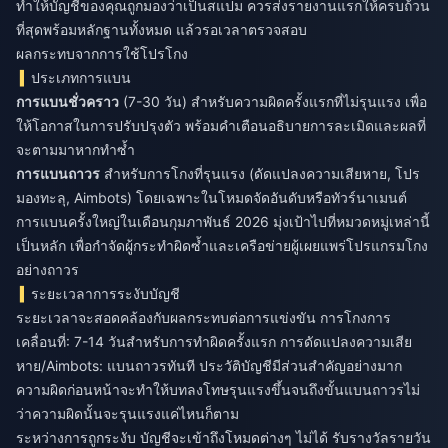
ทำให้บัญชีของคุณถูกมองว่าเป็นสแปม ควรส่งรายงานแรกให้ครบถ้วน
ที่สุดพร้อมหลักฐานทั้งหมด แล้วรอเวลาตรวจสอบ
ผลกระทบจากการใช้โปรโกง
ประเภทการแบน
การแบนชั่วคราว
(7-30 วัน) สำหรับความผิดครั้งแรกที่ไม่รุนแรง เพื่อ
ให้โอกาสในการปรับปรุงตัว พร้อมคำเตือนอธิบายการละเมิดและผลที่
จะตามมาหากทำซ้ำ
การแบนถาวร
สำหรับการโกงที่รุนแรง (ดัดแปลงความเสียหาย, โปร
มองทะลุ, Aimbots) โดยเฉพาะในโหมดจัดอันดับหรือทัวร์นาเมนต์
การแบนครั้งใหญ่ในเดือนกุมภาพันธ์ 2026 มุ่งเป้าไปที่หมวดหมู่เหล่านี้
เป็นหลัก เพื่อกำจัดผู้กระทำผิดซ้ำและเครือข่ายผู้เผยแพร่โปรแกรมโกง
อย่างถาวร
ระยะเวลาการระงับบัญชี
ระยะเวลาจะสอดคล้องกับผลกระทบต่อการแข่งขัน การโกงการ
เคลื่อนที่: 7-14 วันสำหรับการทำผิดครั้งแรก การดัดแปลงความเสีย
หาย/Aimbots: แบนถาวรทันที ประวัติบัญชีมีส่วนสำคัญอย่างมาก
ความผิดก่อนหน้าจะทำให้บทลงโทษรุนแรงขึ้นจนถึงขั้นแบนถาวรไม่
ว่าความผิดนั้นจะรุนแรงแค่ไหนก็ตาม
ระหว่างการถูกระงับ บัญชีจะเข้าถึงโหมดต่างๆ ไม่ได้ รับรางวัลรายวัน