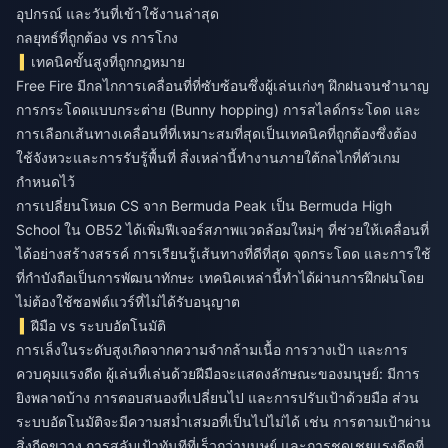
อุปกรณ์ และวันที่เข้าใช้งานล่าสุด
กลยุทธ์ที่ถูกต้อง vs การโกง
เทคนิคขั้นสูงที่ถูกกฎหมาย
Free Fire มีกลไกการเคลื่อนที่ที่ซับซ้อนซึ่งผู้เล่นเก่งๆ ฝึกฝนจนชำนาญ
การกระโดดแบบกระต่าย (Bunny hopping) การสไลด์กระโดด และ
การเลือกเส้นทางเคลื่อนที่ที่เหมาะสมที่สุดเป็นเทคนิคที่ถูกต้องซึ่งต้อง
ใช้จังหวะและการรับรู้พื้นที่ สิ่งเหล่านี้ทำงานภายใต้กลไกที่ตัวเกม
กำหนดไว้
การเปลี่ยนโหมด CS จาก Bermuda Peak เป็น Bermuda High
School ใน OB52 ได้เพิ่มฟีเจอร์สภาพแวดล้อมใหม่ๆ ที่ช่วยให้เคลื่อนที่
ได้อย่างสร้างสรรค์ การเรียนรู้เส้นทางที่ดีที่สุด จุดกระโดด และการใช้
ที่กำบังถือเป็นการพัฒนาทักษะ เทคนิคเหล่านี้ทำได้ผ่านการฝึกฝนโดย
ไม่ต้องใช้ซอฟต์แวร์ที่ไม่ได้รับอนุญาต
ฝีมือ vs ระบบอัตโนมัติ
การเล็งในระดับสูงเกิดจากความจำกล้ามเนื้อ การวางเป้า และการ
ควบคุมแรงดีด ผู้เล่นที่เล่นด้วยฝีมือจะแสดงลักษณะของมนุษย์: มีการ
ยิงพลาดบ้าง การตอบสนองที่เปลี่ยนไป และการปรับเป้าด้วยมือ ส่วน
ระบบอัตโนมัติจะมีความสม่ำเสมอที่เป็นไปไม่ได้ เช่น การตามเป้าผ่าน
สิ่งกีดขวาง การสลับเป้าทันทีที่เร็วกว่ามนุษย์ และการชดเชยแรงดีดที่