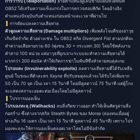
การวาร์ป (Teleportation)
ย้ายตำแหน่งผู้เล่นข้ามแผนที่ได้ทันที
OB52 ได้เสริมความแข็งแกร่งในการตรวจสอบพิกัด โดยอ้างอิง
ตำแหน่งปัจจุบันกับตำแหน่งก่อนหน้าและเวลาที่ผ่านไป
การดัดแปลงความเสียหาย
ตัวคูณความเสียหาย (Damage multipliers)
เพิ่มพลังโจมตีของอาวุธ
เกินขีดจำกัด ตัวอย่างเช่น ใน OB52 สกิล Divergent Fist ตามปกติจะ
ทำความเสียหายรวม 60 (พุ่งชน 30 + กระแทก 30) โดยใช้พลังงาน
คำสาป 100 หน่วย แต่อาวุธที่ถูกเจาะระบบจะทำความเสียหายได้
มากกว่า 200 ต่อนัด ทำให้เกิดการฆ่าในทันทีซึ่งทำลายสมดุลเกม
โปรอมตะ (Invulnerability exploits)
ลดความเสียหายที่ได้รับเหลือ
ศูนย์ ในขณะที่ตัวละคร Xayne ที่ปรับสมดุลแล้วจะได้รับโล่เพิ่มจาก
50 เป็น 70 จุด เป็นเวลา 15 วินาที โดยมีคูลดาวน์ 75 วินาที แต่ผู้โกง
จะแสดงสถานะอมตะต่อเนื่องโดยไม่มีคูลดาวน์
โปรการมองเห็น
โปรมองทะลุ (Wallhacks)
ลบสิ่งกีดขวางออก ทำให้เห็นศัตรูผ่านสิ่ง
ก่อสร้าง ซึ่งต่างจากสกิล Stealth Bytes ของ Morse (ล่องหนเมื่ออยู่
ห่างเกิน 16 เมตร เป็นเวลา 15 วินาที คูลดาวน์ 45 วินาที) เพราะโปร
มองทะลุจะให้การมองเห็นตลอดเวลาโดยไม่มีข้อจำกัด