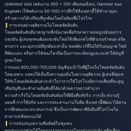
Unlimited Void (พลังงาน 300 + 100 เพื่อปลดล็อก), Hammer ของ
Kugisaki (ใช้พลังงาน 50-100) การฝึกใช้สิ่งเหล่านี้ให้ชำนาญจะ
สร้างความได้เปรียบที่ถูกต้องโดยไม่ต้องพึ่งโปรโกง
การเล่นอย่างยุติธรรมในโหมดจัดอันดับ
โหมดจัดอันดับมีมาตรฐานที่เข้มงวดเพื่อรักษาความสมบูรณ์ของการ
แข่งขัน ผู้เล่นทุกคนต้องแข่งขันโดยใช้เพียงกลไกที่ตัวเกมกำหนด สกิล
ทางการ และอุปกรณ์ที่ถูกต้องเท่านั้น ซอฟต์แวร์ที่ไม่ได้รับอนุญาต ไฟล์
ที่ดัดแปลง หรือการใช้ช่องโหว่ถือเป็นการละเมิดกฎและจะทำให้บัญชี
ถูกลงโทษ
การแบน 600,000-700,000 บัญชีมุ่งเป้าไปที่ผู้โกงในโหมดจัดอันดับ
โดยเฉพาะ แสดงให้เห็นถึงความมุ่งมั่นในความยุติธรรม ผู้เล่นที่ทุ่มเท
ให้กับโหมดจัดอันดับควรเข้าใจว่าการใช้โปรโกงมีความเสี่ยงที่จะสูญ
เสียบัญชีและทำลายอันดับที่ได้มาด้วยความยากลำบาก
ความสำเร็จในโหมดจัดอันดับต้องใช้ฝีมือที่แท้จริง: การเล็ง ความรู้
แผนที่ การใช้สกิล และการประสานงานในทีม สิ่งเหล่านี้พัฒนาได้ผ่าน
การฝึกฝนและประสบการณ์ ซึ่งเป็นการพัฒนาที่ยั่งยืนที่โปรโกงไม่
สามารถเลียนแบบได้
การสนับสนุนความซื่อสัตย์ในชุมชน
คุณสามารถช่วยได้โดยการรายงานการโกงอย่างแม่นยำ หลีกเลี่ยง