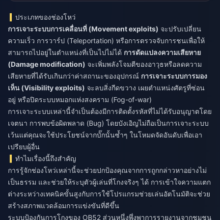
ประเภทของช่องโหว่
การเจาะระบบการเคลื่อนที่ (Movement exploits)
จะปรับเปลี่ยน
ความเร็ว การวาร์ป (Teleportation) หรือการตรวจจับการชนเพื่อให้
สามารถไปอยู่ในตำแหน่งที่เป็นไปไม่ได้
การดัดแปลงความเสียหาย
(Damage modification)
จะเพิ่มพลังโจมตีของอาวุธหรือลดความ
เสียหายที่ได้รับเกินกว่าค่าสถานะของอุปกรณ์
การเจาะระบบการมอง
เห็น (Visibility exploits)
จะลบสิ่งกีดขวาง เผยตำแหน่งศัตรูที่ซ่อน
อยู่ หรือปิดระบบหมอกแห่งสงคราม (Fog-of-war)
การเจาะระบบเหล่านี้จำเป็นต้องมีการติดตั้งรหัสที่ไม่ได้รับอนุญาตโดย
เจตนา การพบข้อผิดพลาด (Bug) โดยบังเอิญไม่ถือเป็นการเจาะระบบ
เว้นแต่คุณจะใช้ประโยชน์จากบั๊กนั้นซ้ำๆ ในโหมดจัดอันดับเพื่อเอา
เปรียบผู้อื่น
ทำไมเรื่องนี้ถึงสำคัญ
การรู้จักช่องโหว่เหล่านี้จะช่วยปกป้องคุณจากการถูกกล่าวหาอย่างไม่
เป็นธรรม และช่วยให้ระบุตัวผู้เล่นที่โกงจริงๆ ได้ การเข้าใจความแตก
ต่างระหว่างเทคนิคขั้นสูงกับการใช้โปรแกรมช่วยเล่นอัตโนมัติจะช่วย
สร้างสภาพแวดล้อมการแข่งขันที่ดีขึ้น
ระบบป้องกันการโกงของ OB52 ส่วนหนึ่งพึ่งพาการรายงานจากชุมชน