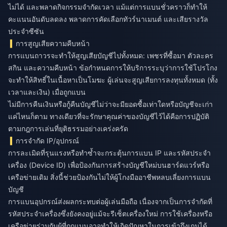
ไม่ได้ และพลาดกิจกรรมจำกัดเวลา แม้แต่การแบนชั่วคราวก็ทำให้
คะแนนอันดับลดลง พลาดการคัดเลือกทัวร์นาเมนต์ และเสียรางวัล
ประจำซีซัน
การสูญเสียความคืบหน้า
การแบนถาวรจะทำให้สูญเสียบัญชีไปทั้งหมด: เพชรที่ซื้อมา ตัวละคร
สกิน และความคืบหน้า ข้อกำหนดการให้บริการระบุว่าการใช้โปรโกง
จะทำให้สิทธิ์ในเนื้อหาเป็นโมฆะ ผู้เล่นจะสูญเสียการลงทุนทั้งหมด (ทั้ง
เวลาและเงิน) เมื่อถูกแบน
ไม่มีการคืนเงินหรือกู้คืนบัญชีไม่ว่าจะมียอดซื้อเท่าใดหรือบัญชีจะเก่า
แค่ไหนก็ตาม ทางเดียวที่จะรักษาคุณค่าของบัญชีไว้ได้คือการปฏิบัติ
ตามกฎการเล่นที่ยุติธรรมอย่างเคร่งครัด
การจำกัด IP/อุปกรณ์
การละเมิดที่รุนแรงหรือทำซ้ำจะกระตุ้นการแบน IP และรหัสประจำ
เครื่อง (Device ID) เพื่อป้องกันการสร้างบัญชีใหม่บนฮาร์ดแวร์หรือ
เครือข่ายเดิม สิ่งนี้ช่วยป้องกันไม่ให้ผู้โกงมืออาชีพหลบเลี่ยงการแบน
บัญชี
การแบนอุปกรณ์ส่งผลกระทบต่อผู้เล่นมือถือ เนื่องจากเป็นการจำกัดที่
รหัสประจำเครื่องซึ่งยังคงอยู่แม้จะรีเซ็ตเครื่องใหม่ การใช้เครื่องหรือ
เครือข่ายร่วมกับผู้ที่ถูกแบนอาจทำให้เกิดปัญหาในการเข้าถึงเกมได้