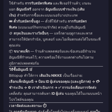
ใช้สำหรับ
การรับสมัครพิเศษ
และฟีเจอร์ร้านค้า; เกมจะ
แยก
อัญมณีฟรี
ออกจาก
อัญมณีแบบชำระเงิน (เติม
เงิน)
สำหรับการซื้อและแบนเนอร์บางประเภท
🎟️
ตั๋วรับสมัครขั้นสูง
— ตั๋วที่ใช้สำหรับ
การรับสมัคร
พิเศษ
(แบนเนอร์กิจกรรม/จำกัด) ควบคู่ไปกับอัญมณี
🪙
สกุลเงินและรางวัลอื่นๆ
— แทร็กตามฤดูกาลและพาส
สามารถให้บัตรกำนัล, บูสเตอร์ และไอเท็มตกแต่งได้ในขณะที่
คุณเล่น
📦
ขนาดแพ็ก
— ร้านค้าแพลตฟอร์มและข้อเสนอมีจำนวน
อัญมณีที่กำหนดไว้; ความพร้อมใช้งานแตกต่างกันไปตาม
ภูมิภาค/แพลตฟอร์ม
วิธีซื้ออัญมณี 🛒
Bittopup ทำให้การ
เติมเงิน NIKKE
เป็นเรื่องง่าย:
เลือกแพ็กอัญมณี → ป้อน ID ผู้เล่นของคุณ (และภูมิภาค) → 💳
ชำระเงิน → ⚙️ เราดำเนินการ → ✅ การแจ้งเตือนการจัดส่ง
เคล็ดลับ:
คุณสามารถค้นหา
ID ผู้เล่น
ของคุณได้ในเกมบนหน้า
โปรไฟล์ของคุณ
เวลาจัดส่งและสถานะ ⏱️
🚀
การดำเนินการ:
คำสั่งซื้อโดยทั่วไปจะเสร็จสมบูรณ์
ภายใน