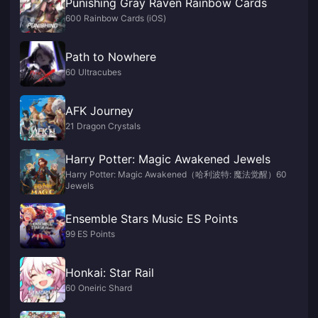
Punishing Gray Raven Rainbow Cards
600 Rainbow Cards (iOS)
Path to Nowhere
60 Ultracubes
AFK Journey
21 Dragon Crystals
Harry Potter: Magic Awakened Jewels
Harry Potter: Magic Awakened（哈利波特: 魔法觉醒）60
Jewels
Ensemble Stars Music ES Points
99 ES Points
Honkai: Star Rail
60 Oneiric Shard