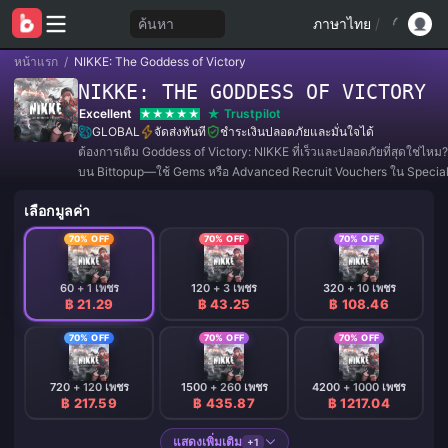
ค้นหา
ภาษาไทย
/
หน้าแรก
/
NIKKE: The Goddess of Victory
NIKKE: THE GODDESS OF VICTORY
Excellent
Trustpilot
GLOBAL
จัดส่งทันที
ชำระเงินปลอดภัยและมั่นใจได้
ต้องการเติม Goddess of Victory: NIKKE ที่เร็วและปลอดภัยที่สุดใช่ไหม?
บน Bittopup—ใช้ Gems หรือ Advanced Recruit Vouchers ใน Special
หรือเพิ่มเลเวล Mission Pass ของคุณเพื่อรับรางวัลตามฤดูกาล
เลือกมูลค่า
70% OFF
70% OFF
70% OFF
60 + 1 เพชร
120 + 3 เพชร
320 + 10 เพชร
฿ 21.29
฿ 43.25
฿ 108.46
70% OFF
70% OFF
70% OFF
720 + 120 เพชร
1500 + 260 เพชร
4200 + 1000 เพชร
฿ 217.59
฿ 435.87
฿ 1217.04
แสดงเพิ่มเติม
+1