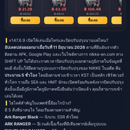
฿ 21.29
฿ 43.25
฿ 108.46
฿ 217
฿ 43.52
฿ 88.12
฿ 221.75
฿ 443.
ซื้อเลย
ซื้อเลย
ซื้อเลย
ซื้อเล
v147.6.9 เปิดให้เล่นเมื่อไหร่และปิดปรับปรุงนานแค่ไหน?
อัปเดตปล่อยออกมาเมื่อวันที่ 11 มิถุนายน 2026
ตามที่ยืนยันจากตัว
ติดตาม APK, Google Play และเว็บไซต์ทางการ nikke-en.com ทาง
SHIFT UP ไม่ได้ประกาศเวลาปิดปรับปรุงแยกตามภูมิภาคในข้อมูลที่
ผมมี ดังนั้นให้ยึดตามรูปแบบการปิดปรับปรุงของ NIKKE ในอดีต คือ
ประมาณ 5 ชั่วโมง
โดยอิงตามช่วงเช้าเวลา KST เป็นหลัก เซิร์ฟเวอร์
ทั่วโลก รวมถึง SEA และ HMT มักจะเปิดพร้อมกันหลังจากปิดปรับปรุง
ดังนั้นเมื่อมีภูมิภาคใดภูมิภาคหนึ่งยืนยันว่าเปิดแล้ว คุณก็สามารถเข้า
เล่นได้เลย
ไฮไลต์สำคัญในแพตช์นี้มีอะไรบ้าง?
มี 5 สิ่งที่น่าสนใจ โดยเรียงตามความสำคัญ:
Ark Ranger Black
— นิกเกะ SSR ตัวใหม่
ARK RANGER
— อีเวนต์เนื้อเรื่องที่มีเสียงพากย์เต็มรูปแบบ