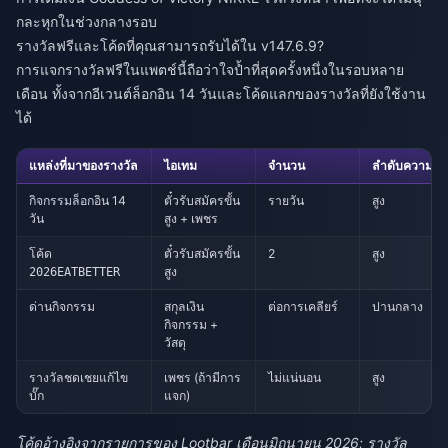
กละหุกในช่วงกลางรอบ
รางวัลฟรีและโค้ดที่คุณสามารถรับได้ใน v147.6.9?
การแจกรางวัลฟรีในแพตช์นี้ถือว่าใจป้ำที่สุดครั้งหนึ่งในรอบหลาย
เดือน ทั้งจากอีเวนต์ล็อกอิน 14 วันและโค้ดแลกของรางวัลที่ยังใช้งาน
ได้
แหล่งที่มาของรางวัล
ไอเทม
จำนวน
ลำดับความสำ
กิจกรรมล็อกอิน 14
ตั๋วรับสมัครขั้น
รายวัน
สูง
วัน
สูง + เพชร
โค้ด
ตั๋วรับสมัครขั้น
2
สูง
สูง
2026EATBETTER
ด่านกิจกรรม
สกุลเงิน
ต่อการเคลียร์
ปานกลาง
กิจกรรม +
วัสดุ
รางวัลชดเชยแก้ไข
เพชร (ถ้ามีการ
ไม่แน่นอน
สูง
บั๊ก
แจก)
โค้ดอ้างอิงจากรายการของ Lootbar เดือนมิถุนายน 2026; รางวัล