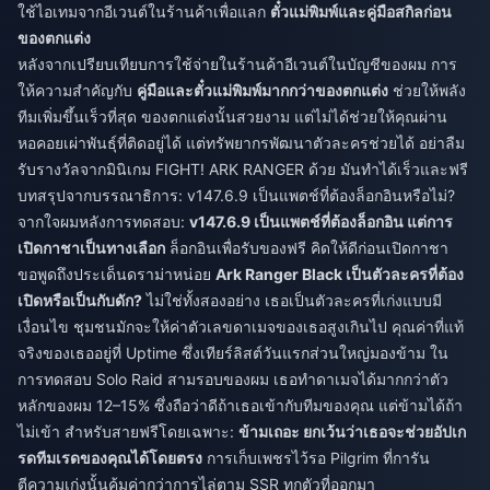
ใช้ไอเทมจากอีเวนต์ในร้านค้าเพื่อแลก
ตั๋วแม่พิมพ์และคู่มือสกิลก่อน
ของตกแต่ง
หลังจากเปรียบเทียบการใช้จ่ายในร้านค้าอีเวนต์ในบัญชีของผม การ
ให้ความสำคัญกับ
คู่มือและตั๋วแม่พิมพ์มากกว่าของตกแต่ง
ช่วยให้พลัง
ทีมเพิ่มขึ้นเร็วที่สุด ของตกแต่งนั้นสวยงาม แต่ไม่ได้ช่วยให้คุณผ่าน
หอคอยเผ่าพันธุ์ที่ติดอยู่ได้ แต่ทรัพยากรพัฒนาตัวละครช่วยได้ อย่าลืม
รับรางวัลจากมินิเกม FIGHT! ARK RANGER ด้วย มันทำได้เร็วและฟรี
บทสรุปจากบรรณาธิการ: v147.6.9 เป็นแพตช์ที่ต้องล็อกอินหรือไม่?
จากใจผมหลังการทดสอบ:
v147.6.9 เป็นแพตช์ที่ต้องล็อกอิน แต่การ
เปิดกาชาเป็นทางเลือก
ล็อกอินเพื่อรับของฟรี คิดให้ดีก่อนเปิดกาชา
ขอพูดถึงประเด็นดราม่าหน่อย
Ark Ranger Black เป็นตัวละครที่ต้อง
เปิดหรือเป็นกับดัก?
ไม่ใช่ทั้งสองอย่าง เธอเป็นตัวละครที่เก่งแบบมี
เงื่อนไข ชุมชนมักจะให้ค่าตัวเลขดาเมจของเธอสูงเกินไป คุณค่าที่แท้
จริงของเธออยู่ที่ Uptime ซึ่งเทียร์ลิสต์วันแรกส่วนใหญ่มองข้าม ใน
การทดสอบ Solo Raid สามรอบของผม เธอทำดาเมจได้มากกว่าตัว
หลักของผม 12–15% ซึ่งถือว่าดีถ้าเธอเข้ากับทีมของคุณ แต่ข้ามได้ถ้า
ไม่เข้า สำหรับสายฟรีโดยเฉพาะ:
ข้ามเถอะ ยกเว้นว่าเธอจะช่วยอัปเก
รดทีมเรดของคุณได้โดยตรง
การเก็บเพชรไว้รอ Pilgrim ที่การัน
ตีความเก่งนั้นคุ้มค่ากว่าการไล่ตาม SSR ทุกตัวที่ออกมา