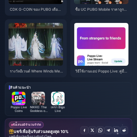
CDK G-COIN ของ PUBG เดือนมิ
ซื้อ UC PUBG Mobile ราคาถูกสำ
ถุนายน 2026: โปรโมชั่น x2 ราคา
หรับคอลแลป Naruto Shippuden
$91.43 คุ้มค่าจริงหรือ?
(กรกฎาคม 2026): ค่าใช้จ่าย, แพ็
กเกจที่คุ้มที่สุด และวิธีเติมเงินที่ปล
อดภัย
รางวัลอีเวนต์ Where Winds Mee
วิธีใช้งานแอป Poppo Live: คู่มือ
t ฤดูใบไม้ร่วงบนภูเขา กรกฎาคม
ฉบับสมบูรณ์สำหรับผู้เริ่มต้น | กรก
2026: รายชื่อทั้งหมด, สกุลเงิน แล
ฎาคม 2026
ะลำดับความสำคัญ
สินค้าแนะนำ
Poppo Live
NIKKE: The
เพชร Bigo
Coins
Goddess of
Live
Victory
ข้อเสนอมีจำนวนจำกัด
แชร์เพื่อลุ้นรับส่วนลดสูงสุด 10%
แชร์เพื่อปลดล็อกวงล้อนำโชค