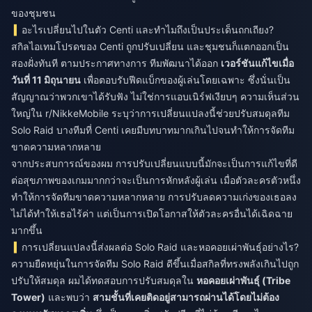
ของชุมชน
อะไรเปลี่ยนไปในตัว Centi และทำไมถึงเป็นประเด็นถกเถียง?
สกิลไอเทมโปรดของ Centi ถูกปรับเปลี่ยน และชุมชนก็แตกออกเป็น
สองฝั่งทันที ตามประกาศทางการ ทีมพัฒนาได้ออก
เวอร์ชันแก้ไขเมื่อ
วันที่ 11 มิถุนายน
เพื่อตอบรับฟีดแบ็กของผู้เล่นโดยเฉพาะ ซึ่งนั่นเป็น
สัญญาณว่าพวกเขาได้รับฟัง ไม่ใช่การแอบเนิร์ฟเงียบๆ ความเห็นส่วน
ใหญ่ใน r/NikkeMobile ระบุว่าการเปลี่ยนแปลงนี้ช่วยปรับสมดุลทีม
Solo Raid บางทีมที่ Centi เคยมีบทบาทมากเกินไปจนทำให้การจัดทีม
ขาดความหลากหลาย
จากประสบการณ์ของผม การปรับเปลี่ยนแบบนี้มักจะเป็นการแก้ไขที่ดี
ต่อสุขภาพของเกมมากกว่าจะเป็นการหักหลังผู้เล่น เมื่อตัวละครตัวหนึ่ง
ทำให้การจัดทีมขาดความหลากหลาย การปรับลดความเก่งของเธอลง
ไม่ได้ทำให้เธอไร้ค่า แต่เป็นการเปิดโอกาสให้ตัวละครอื่นได้เฉิดฉาย
มากขึ้น
การเปลี่ยนแปลงนี้ส่งผลต่อ Solo Raid และหอคอยเผ่าพันธุ์อย่างไร?
ความยืดหยุ่นในการจัดทีม Solo Raid ดีขึ้นเมื่อสกิลที่ทรงพลังเกินไปถูก
ปรับให้สมดุล ผมได้ทดสอบการปรับสมดุลใน
หอคอยเผ่าพันธุ์ (Tribe
Tower)
และพบว่า
สามชั้นที่เคยติดอยู่สามารถผ่านได้โดยไม่ต้อง