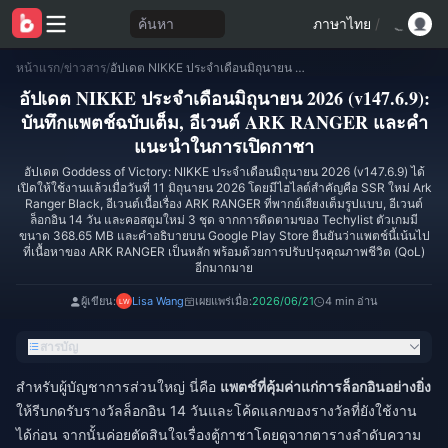
ค้นหา
ภาษาไทย
/
หน้าแรก
/
ข่าวสาร
/
อัปเดต NIKKE ประจำเดือนมิถุนายน 2026 (v147.6.9): บันทึกแพตช์ฉบับเต็ม, อีเวนต์ ARK RANGER และคำแนะนำในการเปิดกาชา
อัปเดต NIKKE ประจำเดือนมิถุนายน 2026 (v147.6.9):
บันทึกแพตช์ฉบับเต็ม, อีเวนต์ ARK RANGER และคำ
แนะนำในการเปิดกาชา
อัปเดต Goddess of Victory: NIKKE ประจำเดือนมิถุนายน 2026 (v147.6.9) ได้
เปิดให้ใช้งานแล้วเมื่อวันที่ 11 มิถุนายน 2026 โดยมีไฮไลต์สำคัญคือ SSR ใหม่ Ark
Ranger Black, อีเวนต์เนื้อเรื่อง ARK RANGER ที่พากย์เสียงเต็มรูปแบบ, อีเวนต์
ล็อกอิน 14 วัน และคอสตูมใหม่ 3 ชุด จากการติดตามของ Techylist ตัวเกมมี
ขนาด 368.65 MB และคำอธิบายบน Google Play Store ยืนยันว่าแพตช์นี้เน้นไป
ที่เนื้อหาของ ARK RANGER เป็นหลัก พร้อมด้วยการปรับปรุงคุณภาพชีวิต (QoL)
อีกมากมาย
ผู้เขียน:
Lisa Wang
เผยแพร่เมื่อ:
2026/06/21
4 min อ่าน
สารบัญ
สำหรับผู้บัญชาการส่วนใหญ่ นี่คือ
แพตช์ที่คุ้มค่าแก่การล็อกอินอย่างยิ่ง
ให้รีบกดรับรางวัลล็อกอิน 14 วันและโค้ดแลกของรางวัลที่ยังใช้งาน
ได้ก่อน จากนั้นค่อยตัดสินใจเรื่องตู้กาชาโดยดูจากตารางลำดับความ