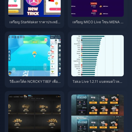
เหรียญ StarMaker ราคาประหยัด
เหรียญ MICO Live โซน MENA ห
สำหรับการออดิชัน SupernovaX
ลังเวอร์ชัน 5.2: ดีลถูกที่สุด 2026
2026 (ลด 12-23%)
วิธีแลกโค้ด NCRCKYT8EF เพื่อรั
Taka Live 1.2.11 แบตหมดไวหลัง
บ Eggy Coins ฟรี (ส.ค. 2026)
อัปเดตเดือนกรกฎาคม 2026? สาเ
หตุและวิธีแก้