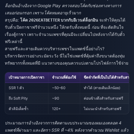
ล็อกอินอ้างอิงจาก Google Play ตรวจสอบโค้ดกับช่องทางทางการ
เสมอก่อนกรอก เพราะโค้ดหมดอายุเร็วมาก
สรุปคือ:
โค้ด
บวกกับอีเวนต์ล็อกอิน
จะทำให้คุณได้
2026EATBETTER
รับตั๋วเปิดกาชาฟรีจำนวนหนึ่ง ให้กดรับทั้งหมดนี้
ก่อน
ที่จะตัดสินใจ
เรื่องตู้กาชา เพราะจำนวนเพชรที่คุณมีจะเปลี่ยนไปหลังจากได้รับตั๋ว
ฟรีเหล่านี้
สายฟรีและสายเติมควรบริหารเพชรในแพตช์นี้อย่างไร?
บริหารจัดการอย่างระมัดระวัง นี่ไม่ใช่แพตช์ที่คุ้มค่าถึงขนาดต้องทุ่ม
ทรัพยากรทั้งหมดที่มี แนวทางของคุณควรแบ่งตามโปรไฟล์การใช้จ่าย
เป้าหมายการเปิดกาชา
จำนวนที่ต้องใช้
ขีดจำกัดที่เป็นไปได้สำหรับสายฟ
SSR 1 ตัว
~50–60
ทำได้ (สายเติมเล็กน้อย)
ถึง Soft Pity
~90
ค่อนข้างตึงสำหรับสายฟรี
ตัวลิมิเต็ดซ้ำ
120+
ไม่แนะนำสำหรับสายฟรี
ประมาณการอ้างอิงจากการติดตามงบประมาณของผมเองตลอด 4
แพตช์ที่ผ่านมา และอัตรา SSR ที่ ~4% หลังจากคำนวณ Wishlist แล้ว