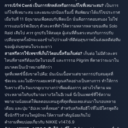
การเนิร์ฟ Centi เป็นการหักหลังหรือการแก้ไขที่เหมาะสม?
เป็นการ
แก้ไขที่เหมาะสม และผมจะปกป้องเรื่องนี้ ทีมพัฒนาได้แก้ไขประกาศ
เมื่อวันที่ 11 มิถุนายนเพื่อตอบรับฟีดแบ็ก นั่นคือการตอบสนอง ไม่ใช่
การแอบเนิร์ฟเงียบๆ ตัวละครที่ทำให้ความหลากหลายของทีม Solo
Raid เสียไป
ควร
ถูกปรับให้สมดุล ผู้เล่นที่ตื่นตระหนกกับการปรับ
เปลี่ยนทุกครั้งมักจะมองข้ามไปว่าเมต้าที่ดีต่อสุขภาพนั้นส่งผลดีต่อทีม
ของผู้เล่นทุกคนในระยะยาว
สายฟรีควรใช้เพชรที่เก็บไว้ตอนนี้หรือเก็บต่อ?
เก็บต่อ ไม่มีตัวละคร
ไหนที่สายฟรีต้องเปิดในรอบนี้ และการรอ Pilgrim ที่คาดว่าจะมาใน
อนาคตเป็นเป้าหมายที่ดีกว่า
จุดที่แพตช์นี้ยังขาดไปคือ: มันเน้นเนื้อหาแต่ขาดการปรับสมดุลที่
ชัดเจน และไม่มีการเผยแพร่ตัวคูณสกิลอย่างเป็นทางการ ทำให้การ
วิเคราะห์ในวันแรกดูเบาบางกว่าที่ผมต้องการ อย่างไรก็ตาม ผม
ประหลาดใจกับปริมาณรางวัลในอีเวนต์ นี่เป็นแพตช์ที่ใช้ความ
พยายามน้อยแต่ให้ผลตอบแทนสูงที่สุดที่ผมเคยเล่นมาในรอบหลาย
เดือน และปุ่ม "อัปเลเวลทั้งหมด" สำหรับสกิลคือฮีโร่ที่ไม่มีใครพูดถึง
ซึ่งนักรีวิวส่วนใหญ่มักจะให้ความสำคัญน้อยเกินไป
คำถามที่พบบ่อยเกี่ยวกับ NIKKE v147.6.9