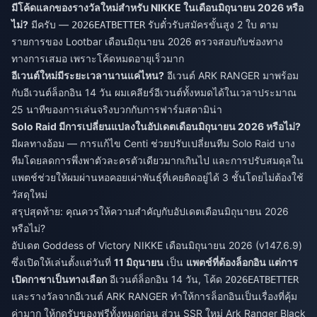
มีโค้ดแลกของรางวัลใหม่สำหรับ NIKKE ในเดือนมิถุนายน 2026 หรือ
ไม่?
มีครับ —
รับตั๋วรับสมัครขั้นสูง 2 ใบ ตาม
2026EATBETTER
รายการของ Lootbar เดือนมิถุนายน 2026 ตรวจสอบกับช่องทาง
ทางการเสมอ เพราะโค้ดหมดอายุเร็วมาก
อีเวนต์ใหม่มีระยะเวลานานแค่ไหน?
อีเวนต์ ARK RANGER มาพร้อม
กับอีเวนต์ล็อกอิน 14 วัน ผมเคลียร์อีเวนต์ทั้งหมดได้ในเวลาประมาณ
25 นาทีของการเล่นจริงบวกกับการฟาร์มสตามิน่า
Solo Raid มีการเปลี่ยนแปลงในอัปเดตเดือนมิถุนายน 2026 หรือไม่?
มีผลทางอ้อม — การแก้ไข Centi ช่วยปรับเปลี่ยนทีม Solo Raid บาง
ทีมโดยลดการพึ่งพาตัวละครตัวเดียวมากเกินไป และการปรับสมดุลใน
แพตช์ช่วยให้ผมผ่านหอคอยเผ่าพันธุ์ที่เคยติดอยู่ได้ 3 ชั้นโดยไม่ต้องใช้
วัสดุใหม่
สรุปสุดท้าย: คุณควรให้ความสำคัญกับอัปเดตเดือนมิถุนายน 2026
หรือไม่?
อัปเดต Goddess of Victory NIKKE เดือนมิถุนายน 2026 (v147.6.9)
ซึ่งเปิดให้เล่นตั้งแต่วันที่
11 มิถุนายน
เป็น
แพตช์ที่ต้องล็อกอิน แต่การ
เปิดกาชาเป็นทางเลือก
อีเวนต์ล็อกอิน 14 วัน, โค้ด
2026EATBETTER
และรางวัลจากอีเวนต์ ARK RANGER ทำให้การล็อกอินเป็นเรื่องที่คุ้ม
ค่ามาก ให้กดรับของฟรีทั้งหมดก่อน ส่วน SSR ใหม่ Ark Ranger Black