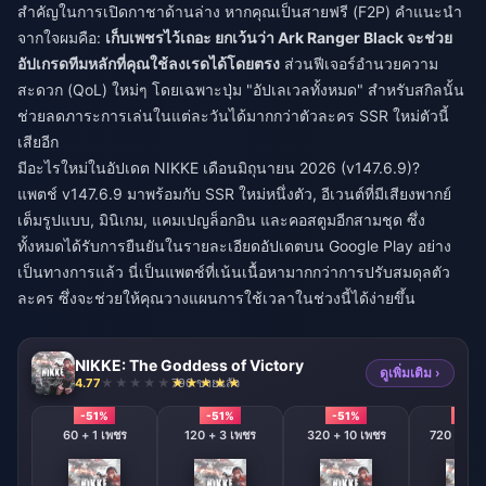
สำคัญในการเปิดกาชาด้านล่าง หากคุณเป็นสายฟรี (F2P) คำแนะนำ
จากใจผมคือ:
เก็บเพชรไว้เถอะ ยกเว้นว่า Ark Ranger Black จะช่วย
อัปเกรดทีมหลักที่คุณใช้ลงเรดได้โดยตรง
ส่วนฟีเจอร์อำนวยความ
สะดวก (QoL) ใหม่ๆ โดยเฉพาะปุ่ม "อัปเลเวลทั้งหมด" สำหรับสกิลนั้น
ช่วยลดภาระการเล่นในแต่ละวันได้มากกว่าตัวละคร SSR ใหม่ตัวนี้
เสียอีก
มีอะไรใหม่ในอัปเดต NIKKE เดือนมิถุนายน 2026 (v147.6.9)?
แพตช์ v147.6.9 มาพร้อมกับ SSR ใหม่หนึ่งตัว, อีเวนต์ที่มีเสียงพากย์
เต็มรูปแบบ, มินิเกม, แคมเปญล็อกอิน และคอสตูมอีกสามชุด ซึ่ง
ทั้งหมดได้รับการยืนยันในรายละเอียดอัปเดตบน Google Play อย่าง
เป็นทางการแล้ว นี่เป็นแพตช์ที่เน้นเนื้อหามากกว่าการปรับสมดุลตัว
ละคร ซึ่งจะช่วยให้คุณวางแผนการใช้เวลาในช่วงนี้ได้ง่ายขึ้น
NIKKE: The Goddess of Victory
ดูเพิ่มเติม ›
4.77
790 ขายแล้ว
-51%
-51%
-51%
-51%
60 + 1 เพชร
120 + 3 เพชร
320 + 10 เพชร
720 + 120