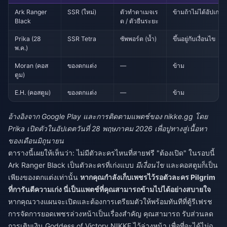
Ark Ranger
SSR (ใหม่)
ตัวทำดาเมจเร
ข้ามถ้าไม่ได้อัปเก
Black
ด / ตัวยืนระยะ
Prika (28
SSR Tetra
ซัพพอร์ต (น้ำ)
ขึ้นอยู่กับเงื่อนไข
พ.ค.)
Moran (คอส
ของตกแต่ง
—
ข้าม
ตูม)
E.H. (คอสตูม)
ของตกแต่ง
—
ข้าม
อ้างอิงจาก Google Play และการติดตามแพตช์ของ nikke.gg โดย
Prika เปิดตัวในอัปเดตวันที่ 28 พฤษภาคม 2026 เพื่อปูทางสู่เนื้อหา
ของเดือนมิถุนายน
ตารางนี้เผยให้เห็นว่า: ไม่มีตัวละครไหนที่สายฟรี "ต้องเปิด" ในรอบนี้
Ark Ranger Black เป็นตัวละครที่เก่งแบบ
มีเงื่อนไข
และคอสตูมก็เป็น
เพียงของตกแต่งเท่านั้น
หากคุณกำลังเก็บเพชรไว้รอตัวละคร Pilgrim
ที่การันตีความเก่ง นี่เป็นแพตช์ที่คุณสามารถข้ามไปได้อย่างสบายใจ
หากคุณวางแผนจะเปิดและต้องการเตรียมตัวให้พร้อมทันทีที่ตู้รีเฟรช
การจัดการยอดเพชรล่วงหน้าเป็นเรื่องสำคัญ คุณสามารถ
รับส่วนลด
การเติมเงิน Goddess of Victory NIKKE
ไว้ล่วงหน้า เพื่อที่จะได้ไม่ฉุ