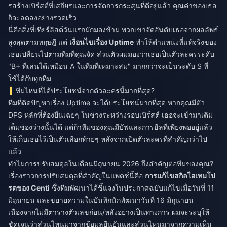
รสร้างเบิร์สต์ที่เสถียรและการจัดการกระสุนที่ดีอยู่แล้ว คุณค่าของเธอ
ก็จะลดลงอย่างรวดเร็ว
นี่คือสิ่งที่เทียร์ลิสต์วันแรกมักมองข้าม พวกเขาจัดอันดับเธอจากผลลัพธ์
สูงสุดตามทฤษฎี แต่
เงื่อนไขเรื่อง Uptime
ทำให้ตำแหน่งที่แท้จริงของ
เธอเปลี่ยนไปตามทีมที่คุณจัด ส่วนตัวผมมองว่าเธอเป็นตัวละครระดับ
"B+ ที่เล่นได้เหมือน A ในทีมที่เหมาะสม" มากกว่าจะเป็นระดับ S ที่
ใช้ได้กับทุกทีม
ทีมไหนที่ได้ประโยชน์จากตัวละครนี้มากที่สุด?
ทีมที่ติดปัญหาเรื่อง Uptime จะได้ประโยชน์มากที่สุด หากคุณมีตัว
DPS หลักที่ต้องยืนเฉยๆ ในช่วงระหว่างรอบเบิร์สต์ เธอจะเข้ามาเติม
เต็มช่องว่างนั้นได้ แต่ถ้าทีมของคุณมีบัฟและการฮีลที่เพียงพออยู่แล้ว
ให้เก็บเธอไว้เป็นตัวเลือกท้ายๆ หลังจากเปิดตัวละครที่สำคัญกว่าไป
แล้ว
ทำไมการปรับสมดุลในเดือนมิถุนายน 2026 ถึงสำคัญต่อทีมของคุณ?
เรื่องราวการปรับสมดุลที่สำคัญในแพตช์นี้คือ
การแก้ไขสกิลไอเทมโป
รดของ Centi
ซึ่งทีมพัฒนาได้ชี้แจงในประกาศฉบับแก้ไขเมื่อวันที่ 11
มิถุนายน และขยายความในบันทึกนักพัฒนาวันที่ 16 มิถุนายน
เนื่องจากไม่มีตารางตัวเลขก่อน/หลังอย่างเป็นทางการ ผมจะระบุให้
ชัดเจนว่าส่วนไหนมาจากข้อมูลยืนยันและส่วนไหนมาจากความเห็น