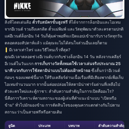
สิ่งที่โดดเด่นคือ
ตั๋วรับสมัครขั้นสูงฟรี
ที่ได้จากการล็อกอินและไอเทม
จากอีเวนต์ รวมถึงเครดิต ตั๋วแม่พิมพ์ และวัสดุพัฒนาตัวละครตามปกติ
แค่อีเวนต์ล็อกอิน 14 วันก็คุ้มค่าพอที่จะเปิดแอปเข้ามารับรางวัลทุกวัน
ตลอดสองสัปดาห์แล้ว แม้คุณจะไม่ได้สนใจส่วนอื่นเลยก็ตาม
มีเวลาเท่าไหร่ และวิธีไหนเร็วที่สุด?
คุณมีเวลาตลอดช่วงอีเวนต์บวกกับช่วงล็อกอิน 14 วัน หลังจากเคลียร์
อีเวนต์ในวันแรก
การเก็บรางวัลทั้งหมดใช้เวลาเล่นจริงประมาณ 25
นาที บวกกับการใช้สตามิน่าแบบไม่ต้องเฝ้าหน้าจอ
ซึ่งสั้นกว่าอีเวนต์
ก่อนๆ ของแพตช์นี้มาก ให้รีบเคลียร์ด่านเนื้อเรื่องที่มีเสียงพากย์เพื่อเก็บ
ไอเทมจำนวนมาก จากนั้นค่อยปล่อยให้สตามิน่าฟาร์มด่านที่เหลือไป
ตัวละครใหม่และตู้กาชา: ลำดับความสำคัญในการเปิดคืออะไร?
นี่คือการวิเคราะห์ตามสถานะของผู้เล่นที่คำแนะนำแบบ "เปิดหรือ
ข้าม" ทั่วไปมักมองข้าม การตัดสินใจของคุณควรแตกต่างกันไปตาม
สถานะว่าเป็นสายฟรีหรือสายเติม
ยูนิต
ประเภท
บทบาท
ลำดับความสำคัญสำ