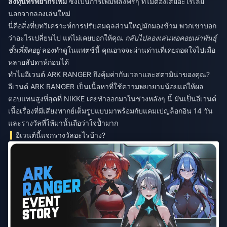
ลงทุนทรัพยากรเพิ่ม
ซึ่งเป็นการเพิ่มพลังฟรีๆ ที่ไม่ต้องเสียอะไรเลย
นอกจากลองเล่นใหม่
นี่คือสิ่งที่บทวิเคราะห์การปรับสมดุลส่วนใหญ่มักมองข้าม พวกเขาบอก
ว่าอะไรเปลี่ยนไป แต่ไม่เคยบอกให้คุณ
กลับไปลองเล่นหอคอยเผ่าพันธุ์
ชั้นที่ติดอยู่
ลองทำดูในแพตช์นี้ คุณอาจจะผ่านด่านที่เคยถอดใจไปเมื่อ
หลายสัปดาห์ก่อนได้
ทำไมอีเวนต์ ARK RANGER ถึงคุ้มค่ากับเวลาและสตามิน่าของคุณ?
อีเวนต์ ARK RANGER เป็นเนื้อหาที่ใช้ความพยายามน้อยแต่ให้ผล
ตอบแทนสูงที่สุดที่ NIKKE เคยทำออกมาในช่วงหลังๆ นี้ มันเป็นอีเวนต์
เนื้อเรื่องที่มีเสียงพากย์เต็มรูปแบบมาพร้อมกับแคมเปญล็อกอิน 14 วัน
และรางวัลที่ให้มานั้นถือว่าใจป้ำมาก
อีเวนต์นี้แจกรางวัลอะไรบ้าง?