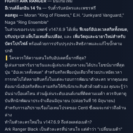
FIGHT! ARK RANGER
— มินิเกมใหม่
อีเวนต์ล็อกอิน 14 วัน
— รับตั๋วรับสมัครและเพชรฟรี
คอสตูม
— Moran "King of Flowers," E.H. "Junkyard Vanguard,"
Naga "Ring Ensemble"
ในส่วนของระบบ แพตช์ v147.6.9 ได้เพิ่ม
ฟีเจอร์อัปเลเวลสกิลทั้งหมด
,
ปรับปรุง UI แท็บไอเทมสิ้นเปลือง
, และ
เพิ่มวัตถุและฉายาใหม่สำหรับ
บัตรโปรไฟล์
พร้อมด้วยการปรับปรุงประสิทธิภาพและแก้ไขบั๊กตาม
ปกติ
ใครควรให้ความสนใจกับอัปเดตนี้มากที่สุด?
ผู้เล่นสายฟาร์มรายวันและผู้เล่นระดับกลางจะได้ประโยชน์มากที่สุด
ปุ่ม "อัปเลเวลทั้งหมด" สำหรับสกิลเพียงปุ่มเดียวก็ช่วยประหยัดเวลา
การกดไปได้หลายสิบครั้งในแต่ละรอบการพัฒนาตัวละคร หากคุณเคย
ต้องมานั่งอัปสกิลทีละสามสกิลให้กับนิกเกะสิบตัวด้วยตัวเอง คุณจะรู้ว่า
มันน่าเบื่อแค่ไหน ส่วนผู้เล่นระดับเอนด์เกมที่ติดตามเมต้า ควรจับตาดู
บันทึกนักพัฒนาประจำเดือนมิถุนายน (ปล่อยวันที่ 16 มิถุนายน)
สำหรับการอภิปรายเรื่องไอเทมโปรดของ Centi ซึ่งผมจะกล่าวถึงด้าน
ล่าง
ทำไมตัวละครใหม่ใน v147.6.9 ถึงส่งผลต่อเมต้า?
Ark Ranger Black เป็นตัวละครที่น่าสนใจ แต่คำว่า "เปลี่ยนเมต้า"