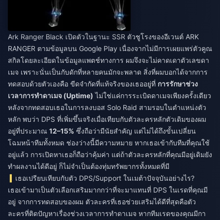
Ark Ranger Black เปิดตัวในฐานะ SSR ตัวชูโรงของอีเวนต์ ARK
RANGER ตามข้อมูลบน Google Play เนื่องจากไม่มีการเผยแพร่ตัวคูณ
สกิลโดยละเอียดในข้อมูลแพตช์ทางการ ผมจึงจะไม่คาดเดาตัวเลขดา
เมจ เพราะนั่นเป็นกับดักที่หลายคนมักจะพลาด สิ่งที่ผมบอกได้จากการ
ทดสอบด้วยตัวเองคือ ขีดจำกัดที่แท้จริงของเธออยู่ที่
การรักษาช่วง
เวลาการทำดาเมจ (Uptime)
ไม่ใช่แค่การระเบิดดาเมจเพียงครั้งเดียว
หลังจากทดสอบเธอในการลงบอส Solo Raid สามรอบในตำแหน่งตัว
หลัก พบว่า DPS ที่เพิ่มขึ้นจริงเมื่อเทียบกับตัวละครหลักตัวเดิมของผม
อยู่ที่ประมาณ
12–15%
ซึ่งถือว่ามีนัยสำคัญ แต่ไม่ได้ถึงขั้นเปลี่ยน
โฉมหน้าทีมทั้งหมด ช่องว่างนี้มีความหมาย หากเธอเข้ากับทีมที่คุณใช้
อยู่แล้ว การเปิดหาเธอก็ถือว่าคุ้มค่า แต่ถ้าตัวละครหลักที่คุณมีอยู่เดิมยัง
ทำผลงานได้ดีอยู่ ก็ไม่จำเป็นต้องทุ่มทรัพยากรทั้งหมดที่มี
เธอเปรียบเทียบกับตัว DPS/Support ในเมต้าปัจจุบันอย่างไร?
เธอเข้ามาเป็นตัวเลือกเสริมมากกว่าที่จะมาแทนที่ DPS ในเรดที่คุณมี
อยู่ จากการทดสอบของผม ตัวละครที่เธอช่วยเสริมได้ดีที่สุดคือตัว
ละครที่ติดปัญหาเรื่องช่วงเวลาการทำดาเมจ หากทีมเรดของคุณมีกา