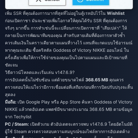
เพิ่ม SSR ที่คุณต้องการมากที่สุดที่ไม่อยู่ในตู้เรทอัปไว้ใน
Wishlist
ก่อนเปิดกาชา มันจะช่วยเพิ่มโอกาสให้คุณได้รับ SSR ที่คุณต้องการ
จริงๆ มากขึ้น การทำเช่นนี้จะเปลี่ยนการเปิดกาชาที่ "เสียเปล่า" ให้
กลายเป็นการพัฒนาทีมของคุณ สำหรับสายเติมที่ต้องการหาตัวซ้ำ
ควรเติมเงินในคราวเดียวตามแผนที่วางไว้ แทนที่จะกดแบบใช้อารมณ์
หากคุณจะเติม
ซื้อคริสตัล Goddess of Victory NIKKE ออนไลน์
ใน
ครั้งเดียวเพื่อให้การใช้จ่ายของคุณเป็นไปตามแผนและมีเป้าหมายที่
ชัดเจน
วิธีดาวน์โหลดและเริ่มเล่น v147.6.9?
การอัปเดตนั้นไม่ซับซ้อน แต่ด้วยขนาดไฟล์
368.65 MB
คุณควร
ตรวจสอบให้แน่ใจว่ามีการเชื่อมต่อที่เสถียรก่อนที่การปิดปรับปรุงจะสิ้น
สุดลง
มือถือ:
เปิด Google Play หรือ App Store ค้นหา Goddess of Victory
NIKKE แล้วกดอัปเดต แพตช์มีขนาดประมาณ 368.65 MB ตามข้อมูล
จาก Techylist
PC / Steam:
เปิดตัวเกม ตัวอัปเดตจะตรวจพบ v147.6.9 โดยอัตโนมัติ
ผู้ใช้ Steam ควรตรวจสอบความสมบูรณ์ของไฟล์หากการอัปเดตค้าง