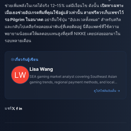
ช่วยเพิ่มพลังในเรดได้จริง 12–15% แต่มีเงื่อนไข ดังนั้น
เปิดหาเฉพาะ
เมื่อเธอช่วยอัปเกรดทีมที่คุณใช้อยู่แล้วเท่านั้น สายฟรีควรเก็บเพชรไว้
รอ Pilgrim ในอนาคต
อย่าลืมใช้ปุ่ม "อัปเลเวลทั้งหมด" สำหรับสกิล
และกลับไปเคลียร์หอคอยเผ่าพันธุ์ที่เคยติดอยู่ นี่คือแพตช์ที่ใช้ความ
พยายามน้อยแต่ให้ผลตอบแทนสูงที่สุดที่ NIKKE เคยปล่อยออกมาใน
รอบหลายเดือน
เกี่ยวกับผู้เขียน
Lisa Wang
SEA gaming market analyst covering Southeast Asian
gaming trends, regional payment methods, and local
gaming culture.
ดูโปรไฟล์ฉบับเต็ม →
แชร์