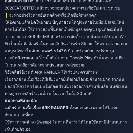
ล็อกอินครั้งแรก:
กดรับรางวัลล็อกอิน 14 วัน จากนั้นแลกโค้ด
แล้วตรวจสอบกล่องจดหมายเพื่อรับเพชรชดเชย
2026EATBETTER
จะทำอย่างไรหากอัปเดตค้างหรือเกิดข้อผิดพลาด?
ให้ปิดเกมแล้วเปิดใหม่ก่อน ปัญหาส่วนใหญ่จะหายไปเมื่อเปิดเกมใหม่
หากไม่ได้ผล ให้ตรวจสอบพื้นที่จัดเก็บข้อมูลของคุณ (คุณต้องมีพื้นที่
ว่างมากกว่า 368.65 MB สำหรับการติดตั้ง) จากนั้นลองสลับจาก Wi-
Fi เป็นเน็ตมือถือหรือในทางกลับกัน สำหรับ Steam ให้ตรวจสอบความ
สมบูรณ์ของไฟล์เกม แพตช์ v147.6.9 มาพร้อมกับการปรับปรุง
ประสิทธิภาพและแก้ไขบั๊กทั่วไปตาม Google Play ดังนั้นความเสถียร
ในวันแรกถือว่าดีมากจากประสบการณ์ของผม
วิธีเคลียร์อีเวนต์ ARK RANGER ให้เร็วและครบถ้วน?
เริ่มจากด่านเนื้อเรื่องที่มีเสียงพากย์เพื่อเก็บไอเทมจำนวนมาก จากนั้น
ปล่อยให้การฟาร์มแบบไม่ต้องเฝ้าหน้าจอจัดการส่วนที่เหลือ นั่นคือเส้น
ทางสู่การเคลียร์อีเวนต์ภายในเวลาไม่ถึง 30 นาที
แนวทางที่แนะนำ:
เคลียร์
ด่านเนื้อเรื่อง ARK RANGER
ทั้งหมดก่อน เพราะให้ไอเทม
จำนวนมากที่สุด
ใช้การกวาดล้าง (Sweep) ในด่านที่ฟาร์มได้โดยใช้สตามิน่าแทนการ
เล่นด้วยตัวเอง