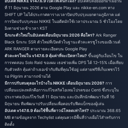
อัปเดต NIKKE v147.6.9 เปิดให้เล่นกี่โมง?
อัปเดตปล่อยออกมาเมื่อวัน
ที่ 11 มิถุนายน 2026 ตาม Google Play และ nikke-en.com ทาง
SHIFT UP ไม่ได้ประกาศตารางเวลาปิดปรับปรุงแยกตามภูมิภาค แต่
การปิดปรับปรุงของ NIKKE ในอดีตมักใช้เวลาประมาณ 5 ชั่วโมงโดย
อิงตามช่วงเช้าเวลา KST
นิกเกะตัวใหม่ในอัปเดตเดือนมิถุนายน 2026 คือใคร?
Ark Ranger
Black นิกเกะ SSR ตัวใหม่ที่เปิดตัวในฐานะตัวละครชูโรงของอีเวนต์
ARK RANGER ตามรายละเอียดบน Google Play
ตัวละครใหม่ใน v147.6.9 คุ้มค่าที่จะเปิดหาไหม?
ขึ้นอยู่กับเงื่อนไข ใน
การทดสอบ Solo Raid ของผม เธอช่วยเพิ่ม DPS ได้ 12–15% เมื่อเทียบ
กับตัวหลัก คุ้มค่าถ้าเธอเข้ากับทีมที่คุณใช้อยู่ แต่สายฟรีที่เก็บเพชรไว้
รอ Pilgrim สามารถข้ามได้
มีการปรับสมดุลอะไรบ้างใน NIKKE เดือนมิถุนายน 2026?
การ
เปลี่ยนแปลงหลักคือการแก้ไขสกิลไอเทมโปรดของ Centi ซึ่งระบุใน
ประกาศฉบับแก้ไขวันที่ 11 มิถุนายน และบันทึกนักพัฒนาวันที่ 16
มิถุนายน ทีมพัฒนาปรับเปลี่ยนเพื่อตอบรับฟีดแบ็กของผู้เล่น
อัปเดต v147.6.9 ต้องใช้พื้นที่ดาวน์โหลดเท่าไหร่?
ประมาณ 368.65
MB ตามข้อมูลจาก Techylist แต่คุณควรมีพื้นที่ว่างเผื่อไว้สำหรับการ
ติดตั้ง