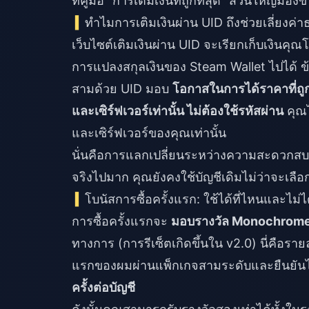
ที่คู่มือ "การเติมเงินที่ถูกที่สุด" ส่วนใหญ่มอง
ทำไมการเติมเงินผ่าน UID ถึงช่วยเลี่ย
เว็บไซต์เติมเงินผ่าน UID จะเรียกเก็บเงิน
การแปลงสกุลเงินของ Steam Wallet ไปได้ ข้
สามด้วย UID มอบ
โอกาสในการได้ราคาที่ถูก
และเซิร์ฟเวอร์เท่านั้น ไม่ต้องใช้รหัสผ่าน
คุณไ
และเซิร์ฟเวอร์ของคุณเท่านั้น
นั่นคือการแลกเปลี่ยนระหว่างความสะดวกสบายก
จริงไปมาก คุณยังคงใช้บัญชีเดิมไม่ว่าจะเลือ
โบนัสการซื้อครั้งแรก: ใช้ได้ที่ไหนและไม่ไ
การซื้อครั้งแรกจะ
มอบรางวัล Monochrome 
ทางการ (การรีเซ็ตเกิดขึ้นใน v2.0) นี่คือราย
แรกของผมผ่านแพ็กเกจสามระดับและยืนยันไ
ครั้งต่อบัญชี