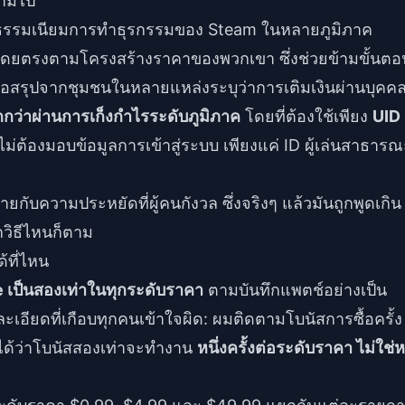
ข้ามไป
งค่าธรรมเนียมการทำธุรกรรมของ Steam ในหลายภูมิภาค
คุณโดยตรงตามโครงสร้างราคาของพวกเขา ซึ่งช่วยข้ามขั้นตอ
อสรุปจากชุมชนในหลายแหล่งระบุว่าการเติมเงินผ่านบุคคลท
กว่าผ่านการเก็งกำไรระดับภูมิภาค
โดยที่ต้องใช้เพียง
UID
ม่ต้องมอบข้อมูลการเข้าสู่ระบบ เพียงแค่ ID ผู้เล่นสาธารณ
ับความประหยัดที่ผู้คนกังวล ซึ่งจริงๆ แล้วมันถูกพูดเกิน
กวิธีไหนก็ตาม
ด้ที่ไหน
เป็นสองเท่าในทุกระดับราคา
ตามบันทึกแพตช์อย่างเป็น
ละเอียดที่เกือบทุกคนเข้าใจผิด: ผมติดตามโบนัสการซื้อครั้ง
ด้ว่าโบนัสสองเท่าจะทำงาน
หนึ่งครั้งต่อระดับราคา ไม่ใช่หน