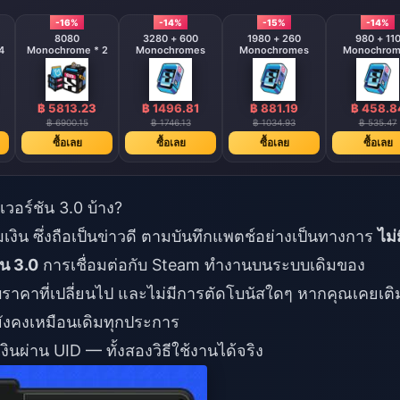
-16%
-14%
-15%
-14%
8080
3280 + 600
1980 + 260
980 + 11
4
Monochrome * 2
Monochromes
Monochromes
Monochrom
฿ 5813.23
฿ 1496.81
฿ 881.19
฿ 458.8
฿ 6900.15
฿ 1746.13
฿ 1034.93
฿ 535.47
ซื้อเลย
ซื้อเลย
ซื้อเลย
ซื้อเลย
วอร์ชัน 3.0 บ้าง?
งิน ซึ่งถือเป็นข่าวดี ตามบันทึกแพตช์อย่างเป็นทางการ
ไม่
ัน 3.0
การเชื่อมต่อกับ Steam ทำงานบนระบบเดิมของ
ับราคาที่เปลี่ยนไป และไม่มีการตัดโบนัสใดๆ หากคุณเคยเติ
ยังคงเหมือนเดิมทุกประการ
งินผ่าน UID — ทั้งสองวิธีใช้งานได้จริง