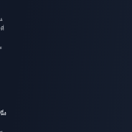
น
ี่
ะ
ึ่ง