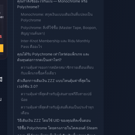
คุณกำลังซื้ออะไรกันแน่ — Monochrome หรือ
Polychrome?
-14%
-15%
0
300 + 30
60 Monochromes
Monochrome: สกุลเงินแบบเติมเงินที่แปลงเป็น
es
Monochromes
Polychrome
Polychrome: สิ่งที่ใช้ซื้อ (Master Tape, Boopon,
สัญญาณค้นหา)
4
฿ 147.99
฿ 34.46
Inter-Knot Membership และ Ridu Monthly
฿ 172.59
฿ 40.34
Pass คืออะไร
ซื้อเลย
ซื้อเลย
คุณได้รับ Polychrome เท่าไหร่ต่อแพ็กเกจ และ
ต้นทุนต่อการกดเป็นเท่าไหร่?
ความคุ้มค่าของการสมัครสมาชิกรายเดือนเทียบ
กับแพ็กเกจซื้อครั้งเดียว
มี
ตัวเลือกการเติมเงิน ZZZ แบบไหนคุ้มค่าที่สุดใน
เวอร์ชัน 3.0?
ความคุ้มค่าที่สุดสำหรับผู้เล่นสายฟรีถึงสายเปย์
ม
น้อย
ความคุ้มค่าที่สุดสำหรับผู้เล่นที่เล่นเป็นประจำทุก
เดือน
วิธีเติมเงิน ZZZ โดยใช้ UID ของคุณทีละขั้นตอน
วิธีซื้อ Polychrome โดยตรงภายในไคลเอนต์ Steam