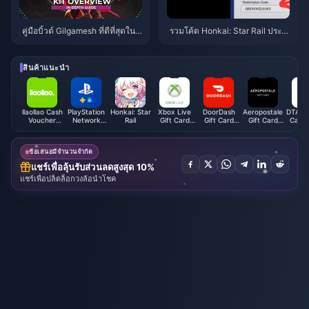
คู่มือบิ้วด์ Gilgamesh ที่ดีที่สุดใน
รวมโค้ด Honkai: Star Rail ประ
HSR | สิงหาคม 2026
จำเดือนพฤษภาคม 2026: โค้ดแล
กรับรางวัลเวอร์ชัน 4.2 ทั้งหมดที่ยั
งใช้งานได้ (รายการที่ตรวจสอบแ
สินค้าแนะนำ
ล้ว)
llaollao Cash
PlayStation
Honkai: Star
Xbox Live
DoorDash
Aeropostale
DTAC 
Voucher
Network
Rail
Gift Card
Gift Card
Gift Card
Cash 
(MY)
Card (HK)
(AE)
(US)
(US)
(T
ข้อเสนอมีจำนวนจำกัด
แชร์เพื่อลุ้นรับส่วนลดสูงสุด 10%
แชร์เพื่อปลดล็อกวงล้อนำโชค