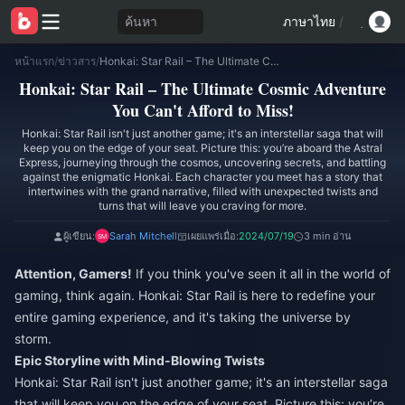
ค้นหา
ภาษาไทย
/
หน้าแรก
/
ข่าวสาร
/
Honkai: Star Rail – The Ultimate Cosmic Adventure You Can't Afford to Miss!
Honkai: Star Rail – The Ultimate Cosmic Adventure
You Can't Afford to Miss!
Honkai: Star Rail isn't just another game; it's an interstellar saga that will
keep you on the edge of your seat. Picture this: you’re aboard the Astral
Express, journeying through the cosmos, uncovering secrets, and battling
against the enigmatic Honkai. Each character you meet has a story that
intertwines with the grand narrative, filled with unexpected twists and
turns that will leave you craving for more.
ผู้เขียน:
Sarah Mitchell
เผยแพร่เมื่อ:
2024/07/19
3 min อ่าน
Attention, Gamers!
If you think you've seen it all in the world of
gaming, think again. Honkai: Star Rail is here to redefine your
entire gaming experience, and it's taking the universe by
storm.
Epic Storyline with Mind-Blowing Twists
Honkai: Star Rail isn't just another game; it's an interstellar saga
that will keep you on the edge of your seat. Picture this: you’re