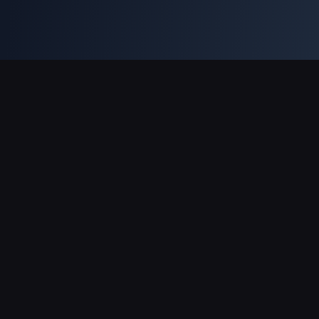
ช่องทางการชำระเงินที่รองรับ
พันธมิตร
Genshin Impact Wiki
Honkai: Star Rail WIKI
Zenless Zone Zero WIKI
PUBG Mobile WIKI
BitTopup News
เกี่ยวกับ BitTopup