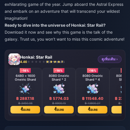
exhilarating game of the year. Jump aboard the Astral Express
and embark on an adventure that will transcend your wildest
imagination!
Ready to dive into the universe of Honkai: Star Rail?
Download it now and see why this game is the talk of the
galaxy. Trust us, you won’t want to miss this cosmic adventure!
Honkai: Star Rail
ดูเพิ่มเติม ›
4.46
959 ขายแล้ว
-16%
-16%
-16%
-16%
6480 + 1600
8080 Oneiric
8080 Oneiric
8080 One
Oneiric Shard
Shard * 2
Shard * 4
Shard 
฿ 2887.18
฿ 5774.03
฿ 11548.40
฿ 2309
฿ 3450.06
฿ 6900.15
฿ 13800.27
฿ 27600
ซื้อเลย
ซื้อเลย
ซื้อเลย
ซื้อเล