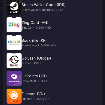
Steam Wallet Code (IDR)
Steam Wallet Code Rp 6,000 ID
Zing Card (VN)
Zing Xu - 10,000 VND
Booknlife (KR)
Booknlife (KR) 5,000 WON
GoCash (Global)
GoCash US$ 5
HitPoints USD
HitPoints 0.99 USD
Funcard (VN)
Funcard 10,000VND