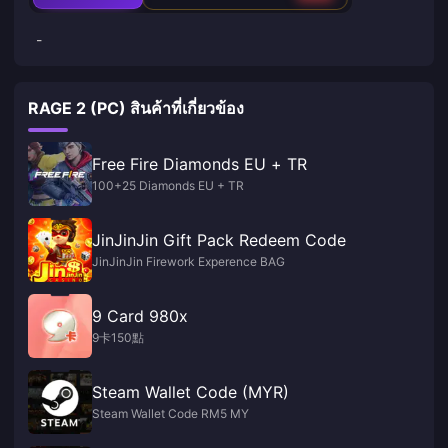
-
RAGE 2 (PC) สินค้าที่เกี่ยวข้อง
Free Fire Diamonds EU + TR
100+25 Diamonds EU + TR
JinJinJin Gift Pack Redeem Code
JinJinJin Firework Experence BAG
9 Card 980x
9卡150點
Steam Wallet Code (MYR)
Steam Wallet Code RM5 MY