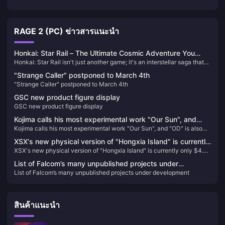
RAGE 2 (PC) ข่าวสารแนะนำ
Honkai: Star Rail – The Ultimate Cosmic Adventure You
Honkai: Star Rail isn't just another game; it's an interstellar saga that
Can't Afford to Miss!
will keep you on the edge of your seat. Picture this: you’re aboard the
"Strange Caller" postponed to March 4th
Astral Express, journeying through the cosmos, uncovering secrets,
"Strange Caller" postponed to March 4th
and battling against the enigmatic Honkai. Each character you meet
has a story that intertwines with the grand narrative, filled with
GSC new product figure display
unexpected twists and turns that will leave you craving for more.
GSC new product figure display
Kojima calls his most experimental work "Our Sun", and
Kojima calls his most experimental work "Our Sun", and "OD" is also
"OD" is also different.
different.
XSX's new physical version of "Hongxia Island" is currently
XSX's new physical version of "Hongxia Island" is currently only $4.37
only $4.37 on GameSpot
on GameSpot
List of Falcom’s many unpublished projects under
List of Falcom’s many unpublished projects under development
development
สินค้าแนะนำ