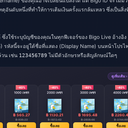
sername) ของคุณอาจเปลี่ยนแปลงได้ แต่ Bigo ID จะไม่มีว
อันดับหนึ่งที่ทำให้การเติมเงินครั้งแรกล้มเหลว ซึ่งเป็นสิ่งที
ซึ่งใช้ระบุบัญชีของคุณในทุกฟีเจอร์ของ Bigo Live อ้างอิง
ัสนี้จะอยู่ใต้ชื่อที่แสดง (Display Name) บนหน้าโปรไฟ
้วน เช่น
123456789
ไม่มีตัวอักษรหรือสัญลักษณ์ใดๆ
ดูเพิ่มเติม ›
-40%
-40%
-40%
-40%
1000 เพชร
2000 เพชร
3000 เพชร
4000 เพช
฿ 565.27
฿ 1130.21
฿ 1695.48
฿ 2260.
฿ 936.23
฿ 1872.43
฿ 2808.66
฿ 3744.89
ซื้อเลย
ซื้อเลย
ซื้อเลย
ซื้อเลย