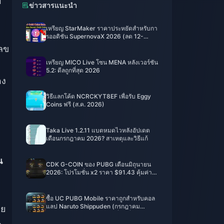
บ
ข่าวสารแนะนำ
เหรียญ StarMaker ราคาประหยัดสำหรับกา
รออดิชัน SupernovaX 2026 (ลด 12-
23%)
เลข
เหรียญ MICO Live โซน MENA หลังเวอร์ชัน
5.2: ดีลถูกที่สุด 2026
อง
วิธีแลกโค้ด NCRCKYT8EF เพื่อรับ Eggy
Coins ฟรี (ส.ค. 2026)
ะ
Taka Live 1.2.11 แบตหมดไวหลังอัปเดต
เดือนกรกฎาคม 2026? สาเหตุและวิธีแก้
น
CDK G-COIN ของ PUBG เดือนมิถุนายน
2026: โปรโมชั่น x2 ราคา $91.43 คุ้มค่า
จริงหรือ?
ซื้อ UC PUBG Mobile ราคาถูกสำหรับคอล
แลป Naruto Shippuden (กรกฎาคม
าย
2026): ค่าใช้จ่าย, แพ็กเกจที่คุ้มที่สุด และวิธี
เติมเงินที่ปลอดภัย