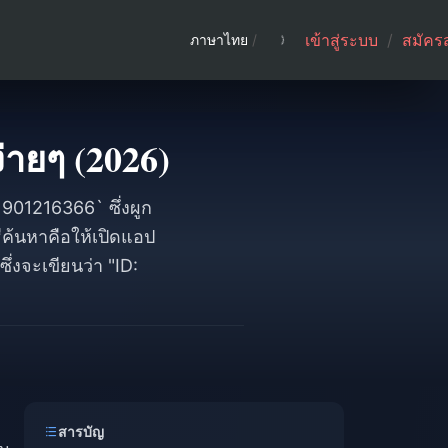
เข้าสู่ระบบ
/
สมัคร
ภาษาไทย
/
ง่ายๆ (2026)
 `901216366` ซึ่งผูก
ีค้นหาคือให้เปิดแอป
ึ่งจะเขียนว่า "ID:
สารบัญ