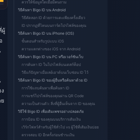
ควรให้ข้อมูลใดเมื่อมีคนถาม
วิธีค้นหา Bigo ID บน Android
วิธีคัดลอก ID ด้วยการแตะเพียงครั้งเดียว
ID ปรากฏที่ไหนบนการ์ดโปรไฟล์ของคุณ
ผู้
วิธีค้นหา Bigo ID บน iPhone (iOS)
อ
ขั้นตอนสำหรับรูปแบบ iOS
ความแตกต่างของ iOS จาก Android
น
วิธีค้นหา Bigo ID บน PC หรือเวอร์ชันเว็บ
การค้นหา ID ในโปรไฟล์บนเดสก์ท็อป
วิธีแก้ปัญหาเมื่อเลย์เอาต์บนเว็บซ่อน ID ไว้
น
วิธีค้นหา Bigo ID ของผู้อื่นหรือค้นหาด้วย ID
การใช้แถบค้นหาเพื่อค้นหา ID
ยง
การแชร์โปรไฟล์ของคุณผ่าน QR Code
าย
ความเป็นส่วนตัว: สิ่งที่ผู้อื่นเห็นจาก ID ของคุณ
วิธีใช้ Bigo ID เพื่อเติมเพชรอย่างปลอดภัย
การป้อน ID ของคุณบนบริการเติมเงิน
เวิร์กโฟลว์สำหรับผู้ใช้ทั่วไป vs ผู้ใช้ที่เติมเงินบ่อย
ตรวจสอบ ID อีกครั้งก่อนชำระเงิน