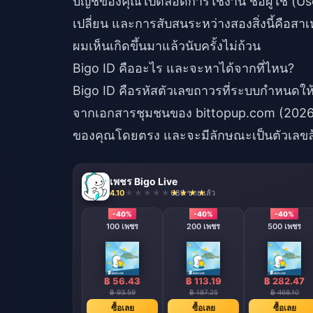
บัญชีของคุณไปตลอดการใช้งาน ชื่อผู้ใช้ (U
เปลี่ยน และการสับสนระหว่างสองสิ่งนี้คือสาเหตุ
ผมเห็นเกิดขึ้นมาแล้วนับครั้งไม่ถ้วน
Bigo ID คืออะไร และจะหาได้จากที่ไหน?
Bigo ID คือรหัสตัวเลขถาวรที่ระบบกำหนดให้ 
จากเอกสารชุมชนของ bittopup.com (2026) รห
ของคุณโดยตรง และจะมีลักษณะเป็นตัวเลขล
เพชร Bigo Live
4.10
686 ขายแล้ว
-40%
-40%
-40%
100 เพชร
200 เพชร
500 เพชร
฿ 56.43
฿ 113.19
฿ 282.47
฿ 93.59
฿ 187.25
฿ 468.10
ซื้อเลย
ซื้อเลย
ซื้อเลย