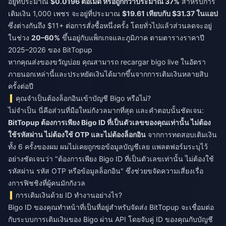
อยู่ที่ประมาณ
$0.0196 ต่อเม็ด หรือถูกกว่าประมาณ 37%
สำหรับการ
เติมเงิน 1,000 เพชร จะอยู่ที่ประมาณ
$19.61 เทียบกับ $31.37 ในแอป
ซึ่งต่างกันถึง $11+ ต่อการสั่งซื้อหนึ่งครั้ง โดยทั่วไปแล้วส่วนลดจะอยู่
ในช่วง
20–60%
ขึ้นอยู่กับแพ็กเกจและภูมิภาค ตามตารางราคาปี
2025–2026 ของ BitTopup
หากคุณส่งของขวัญบ่อย คุณสามารถ
recargar bigo live
ในอัตรา
ภายนอกเหล่านี้และประหยัดเงินได้มากขึ้นจากการเติมเงินหลายสิบ
ครั้งต่อปี
คุณจำเป็นต้องล็อกอินเข้าบัญชี Bigo หรือไม่?
ไม่จำเป็น นี่คือส่วนที่มือใหม่กังวลมากที่สุด และคำตอบนั้นชัดเจน:
BitTopup ต้องการเพียง Bigo ID ที่เป็นตัวเลขของคุณเท่านั้น ไม่ต้อง
ใช้รหัสผ่าน ไม่ต้องใช้ OTP และไม่ต้องล็อกอิน
จากการทดสอบเติมเงิน
ทั้ง 6 ครั้งของผม ผมไม่เคยถูกขอข้อมูลบัญชีเลย แพลตฟอร์มระบุไว้
อย่างชัดเจนว่า "ต้องการเพียง Bigo ID ที่เป็นตัวเลขเท่านั้น ไม่ต้องใช้
รหัสผ่าน รหัส OTP หรือข้อมูลล็อกอิน" ซึ่งช่วยขจัดความเสี่ยงเรื่อ
งการฟิชชิงที่ผู้คนมักกังวล
การเติมเงินด้วย ID ทำงานอย่างไร?
Bigo ID ของคุณทำหน้าที่เป็นที่อยู่สำหรับจัดส่ง BitTopup จะเชื่อมต่อ
กับระบบการเติมเงินของ Bigo ผ่าน API โดยจับคู่ ID ของคุณกับบัญชี