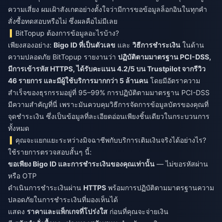
ความเสี่ยง ผมเฝ้าสังเกตอย่างตั้งใจว่ามีการขอข้อมูลล็อกอินในทุกคำ
สั่งซื้อทดสอบหรือไม่ ซึ่งผลคือไม่มีเลย
BitTopup ต้องการข้อมูลอะไรบ้าง?
เพียงสองอย่าง:
Bigo ID ที่เป็นตัวเลข
และ
วิธีการชำระเงิน
ในด้าน
ความปลอดภัย BitTopup รายงานว่า
ปฏิบัติตามมาตรฐาน PCI-DSS,
มีการเข้ารหัส HTTPS, ได้รับคะแนน 4.2/5 บน Trustpilot จากรีวิว
46 รายการ และมีผู้ใช้บริการมากกว่า 5 ล้านคน
โดยมีอัตราความ
สำเร็จของธุรกรรมอยู่ที่ 95–99% การปฏิบัติตามมาตรฐาน PCI-DSS
มีความสำคัญที่นี่ เพราะมันควบคุมวิธีการจัดการข้อมูลบัตรของคุณที่
จุดชำระเงิน ซึ่งเป็นข้อมูลที่ละเอียดอ่อนเพียงชิ้นเดียวในกระบวนการ
ทั้งหมด
คุณจะแยกแยะระหว่างมิจฉาชีพกับบริการเติมเงินจริงได้อย่างไร?
ใช้รายการตรวจสอบสั้นๆ นี้:
ขอเพียง Bigo ID และการชำระเงินของคุณเท่านั้น
— ไม่ขอรหัสผ่าน
หรือ OTP
ดำเนินการชำระเงินผ่าน
HTTPS
พร้อมการปฏิบัติตามมาตรฐานความ
ปลอดภัยในการชำระเงินที่มองเห็นได้
แสดง
ราคาและแพ็กเกจที่โปร่งใส
ก่อนที่คุณจะจ่ายเงิน