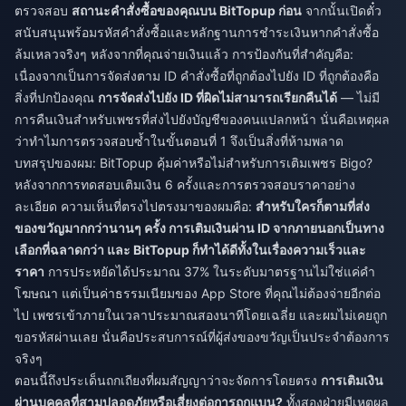
ตรวจสอบ
สถานะคำสั่งซื้อของคุณบน BitTopup ก่อน
จากนั้นเปิดตั๋ว
สนับสนุนพร้อมรหัสคำสั่งซื้อและหลักฐานการชำระเงินหากคำสั่งซื้อ
ล้มเหลวจริงๆ หลังจากที่คุณจ่ายเงินแล้ว การป้องกันที่สำคัญคือ:
เนื่องจากเป็นการจัดส่งตาม ID คำสั่งซื้อที่ถูกต้องไปยัง ID ที่ถูกต้องคือ
สิ่งที่ปกป้องคุณ
การจัดส่งไปยัง ID ที่ผิดไม่สามารถเรียกคืนได้
— ไม่มี
การคืนเงินสำหรับเพชรที่ส่งไปยังบัญชีของคนแปลกหน้า นั่นคือเหตุผล
ว่าทำไมการตรวจสอบซ้ำในขั้นตอนที่ 1 จึงเป็นสิ่งที่ห้ามพลาด
บทสรุปของผม: BitTopup คุ้มค่าหรือไม่สำหรับการเติมเพชร Bigo?
หลังจากการทดสอบเติมเงิน 6 ครั้งและการตรวจสอบราคาอย่าง
ละเอียด ความเห็นที่ตรงไปตรงมาของผมคือ:
สำหรับใครก็ตามที่ส่ง
ของขวัญมากกว่านานๆ ครั้ง การเติมเงินผ่าน ID จากภายนอกเป็นทาง
เลือกที่ฉลาดกว่า และ BitTopup ก็ทำได้ดีทั้งในเรื่องความเร็วและ
ราคา
การประหยัดได้ประมาณ 37% ในระดับมาตรฐานไม่ใช่แค่คำ
โฆษณา แต่เป็นค่าธรรมเนียมของ App Store ที่คุณไม่ต้องจ่ายอีกต่อ
ไป เพชรเข้าภายในเวลาประมาณสองนาทีโดยเฉลี่ย และผมไม่เคยถูก
ขอรหัสผ่านเลย นั่นคือประสบการณ์ที่ผู้ส่งของขวัญเป็นประจำต้องการ
จริงๆ
ตอนนี้ถึงประเด็นถกเถียงที่ผมสัญญาว่าจะจัดการโดยตรง
การเติมเงิน
ผ่านบุคคลที่สามปลอดภัยหรือเสี่ยงต่อการถูกแบน?
ทั้งสองฝ่ายมีเหตุผล