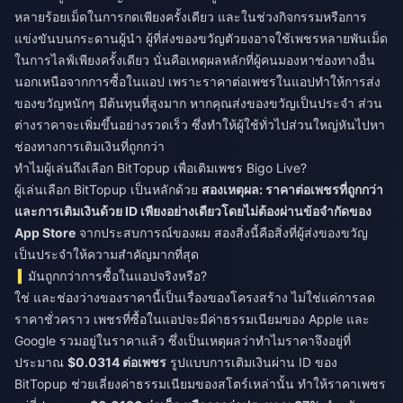
หลายร้อยเม็ดในการกดเพียงครั้งเดียว และในช่วงกิจกรรมหรือการ
แข่งขันบนกระดานผู้นำ ผู้ที่ส่งของขวัญตัวยงอาจใช้เพชรหลายพันเม็ด
ในการไลฟ์เพียงครั้งเดียว นั่นคือเหตุผลหลักที่ผู้คนมองหาช่องทางอื่น
นอกเหนือจากการซื้อในแอป เพราะราคาต่อเพชรในแอปทำให้การส่ง
ของขวัญหนักๆ มีต้นทุนที่สูงมาก หากคุณส่งของขวัญเป็นประจำ ส่วน
ต่างราคาจะเพิ่มขึ้นอย่างรวดเร็ว ซึ่งทำให้ผู้ใช้ทั่วไปส่วนใหญ่หันไปหา
ช่องทางการเติมเงินที่ถูกกว่า
ทำไมผู้เล่นถึงเลือก BitTopup เพื่อเติมเพชร Bigo Live?
ผู้เล่นเลือก BitTopup เป็นหลักด้วย
สองเหตุผล: ราคาต่อเพชรที่ถูกกว่า
และการเติมเงินด้วย ID เพียงอย่างเดียวโดยไม่ต้องผ่านข้อจำกัดของ
App Store
จากประสบการณ์ของผม สองสิ่งนี้คือสิ่งที่ผู้ส่งของขวัญ
เป็นประจำให้ความสำคัญมากที่สุด
มันถูกกว่าการซื้อในแอปจริงหรือ?
ใช่ และช่องว่างของราคานี้เป็นเรื่องของโครงสร้าง ไม่ใช่แค่การลด
ราคาชั่วคราว เพชรที่ซื้อในแอปจะมีค่าธรรมเนียมของ Apple และ
Google รวมอยู่ในราคาแล้ว ซึ่งเป็นเหตุผลว่าทำไมราคาจึงอยู่ที่
ประมาณ
$0.0314 ต่อเพชร
รูปแบบการเติมเงินผ่าน ID ของ
BitTopup ช่วยเลี่ยงค่าธรรมเนียมของสโตร์เหล่านั้น ทำให้ราคาเพชร