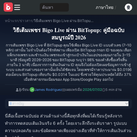
ค้นหา
ภาษาไทย
/
หน้าแรก
/
ข่าวสาร
/
วิธีเติมเพชร Bigo Live ผ่าน BitTopup: คู่มือฉบับสมบูรณ์ปี 2026
วิธีเติมเพชร Bigo Live ผ่าน BitTopup: คู่มือฉบับ
สมบูรณ์ปี 2026
การเติมเพชร Bigo Live ที่ BitTopup คุณใช้เพียง Bigo Live ID แบบตัวเลข (7–10
หลัก) เท่านั้น ไม่จำเป็นต้องใช้รหัสผ่าน เพียงเปิด BitTopup กรอก ID ของคุณ เลือก
แพ็กเกจเพชร และชำระเงิน เพชรจะเข้าสู่กระเป๋าเงินในแอปของคุณภายใน 3–15
นาที (ข้อมูลปี 2026–2026 ของ BitTopup ระบุว่า 98% ของคำสั่งซื้อเสร็จสิ้น
ภายใน 3 นาที) เนื่องจากการเติมเงินผ่าน ID คุณจึงไม่ต้องเปิดเผยข้อมูลการเข้าสู่
ระบบ และส่วนต่างของราคานั้นเห็นได้ชัดเจน โดยเพชรมีราคาประมาณ $0.0196
ต่อเม็ดบน BitTopup เทียบกับ $0.0314 ในแอป ซึ่งช่วยให้คุณประหยัดได้ถึง 37%
เมื่อหักค่าธรรมเนียมของ App Store/Google Play ออกไป
ผู้เขียน:
James Rodriguez
เผยแพร่เมื่อ:
2026/07/02
5 min อ่าน
สารบัญ
นี่คือเนื้อหาฉบับย่อ ส่วนด้านล่างนี้คือทุกสิ่งที่ผมได้เรียนรู้หลังจาก
ทำการทดสอบเติมเงินจริง 6 ครั้ง โดยเจาะลึกถึงระดับราคา รูปแบบ
ความปลอดภัย และข้อผิดพลาดเพียงอย่างเดียวที่ทำให้การเติมเงินส่วน