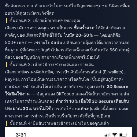
ซื้อล้มเหลว ตามคำแนะนำในการแก้ไขปัญหาของชุมชน นี่คือจุดที่ผม
อยากให้คุณระมัดระวังที่สุด
ขั้นตอนที่ 2: เลือกแพ็กเกจเพชรของคุณ
เลือกระดับราคาของคุณ หากเป็นการ
ซื้อครั้งแรก
ให้จัดลำดับความ
สำคัญของแพ็กเกจที่มีสิทธิ์ได้รับ
โบนัส 20–50%
— โดยปกติคือ
500+ เพชร — เพราะโบนัสนั้นเปลี่ยนความคุ้มค่าได้มากกว่าส่วนลด
พื้นฐาน ผู้ที่ส่งของขวัญทั่วไปควรเลือกแพ็กเกจเริ่มต้นหรือ 660 ส่วนผู้
ที่ส่งของขวัญหนักๆ สามารถเลือกแพ็กเกจพรีเมียมได้
ขั้นตอนที่ 3: เลือกวิธีการชำระเงินและจ่ายเงิน
เลือกจากบัตรเครดิต/เดบิต, กระเป๋าเงินอิเล็กทรอนิกส์ (E-wallets),
PayPal, การโอนเงินผ่านธนาคาร หรือคริปโต (ขึ้นอยู่กับภูมิภาค)
ดำเนินการชำระเงินให้เสร็จสิ้น หากบัตรของคุณรองรับ
3D Secure
ให้เปิดใช้งาน
— ข้อมูลของ BitTopup แสดงให้เห็นว่าอัตราความล้ม
เหลวในการชำระเงินลดลง
ต่ำกว่า 10% เมื่อใช้ 3D Secure เทียบกับ
ประมาณ 30% หากไม่ใช้
การเปิดใช้งานเพียงปุ่มเดียวนี้คือความแตก
ต่างระหว่างการชำระเงินที่ราบรื่นกับการสั่งซื้อที่ถูกปฏิเสธ
ขั้นตอนที่ 4: ยืนยันว่าเพชรเข้ากระเป๋าเงินของคุณแล้ว