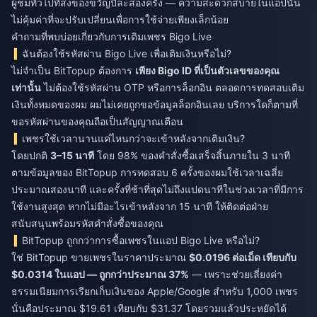
ผู้ชมทั่วไปที่ส่งของขวัญปีละสองครั้ง — ความสะดวกสบายในแอปนั้น
ไม่คุ้มค่าที่จะปรับเปลี่ยนเพื่อการใช้จ่ายเพียงเล็กน้อย
คำถามที่พบบ่อยเกี่ยวกับการเติมเพชร Bigo Live
ฉันต้องใช้รหัสผ่าน Bigo Live เพื่อเติมเงินหรือไม่?
ไม่จำเป็น BitTopup ต้องการ
เพียง Bigo ID ที่เป็นตัวเลขของคุณ
เท่านั้น
ไม่ต้องใช้รหัสผ่าน OTP หรือการล็อกอิน ตลอดการทดสอบเติม
เงินทั้งหมดของผม ผมไม่เคยถูกขอข้อมูลล็อกอินเลย บริการใดก็ตามที่
ขอรหัสผ่านของคุณถือเป็นสัญญาณเตือน
เพชรใช้เวลานานแค่ไหนกว่าจะเข้าหลังจากเติมเงิน?
โดยปกติ
3–15 นาที
โดย 98% ของคำสั่งซื้อเสร็จสิ้นภายใน 3 นาที
ตามข้อมูลของ BitTopup การทดสอบ 6 ครั้งของผมใช้เวลาเฉลี่ย
ประมาณสองนาที และครั้งที่ช้าที่สุดไม่ถึงแปดนาทีในช่วงเวลาที่มีการ
ใช้งานสูงสุด หากไม่มีอะไรเข้าหลังจาก 15 นาที ให้ติดต่อฝ่าย
สนับสนุนพร้อมรหัสคำสั่งซื้อของคุณ
BitTopup ถูกกว่าการซื้อเพชรในแอป Bigo Live หรือไม่?
ใช่ BitTopup ขายเพชรในราคาประมาณ
$0.0196 ต่อเม็ด เทียบกับ
$0.0314 ในแอป — ถูกกว่าประมาณ 37%
— เพราะช่วยเลี่ยงค่า
ธรรมเนียมการเรียกเก็บเงินของ Apple/Google สำหรับ 1,000 เพชร
นั่นคือประมาณ $19.61 เทียบกับ $31.37 โดยรวมแล้วประหยัดได้