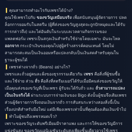
คุณสามารถทำอะไรกับเพชรได้บ้าง?
คุณใช้เพชรไปกับ
ของขวัญเสมือนจริง
เพื่อสนับสนุนผู้จัดรายการ ปลด
ล็อกการยอมรับในสตรีม (ผู้ที่ส่งของขวัญสูงสุดจะถูกปักหมุดและได้รับ
การกล่าวถึง) และไต่อันดับในระบบเลเวลตามกิจกรรมของ
แพลตฟอร์ม เพชรเป็นสกุลเงินสำหรับใช้จ่ายโดยเฉพาะ มันจะไหล
ออกจาก
กระเป๋าเงินของคุณไปสู่ผู้สร้างสรรค์คอนเทนต์ โดยไม่
สามารถสะสมเป็นเงินออมหรือแปลงกลับเป็นเงินสดสำหรับคุณใน
ฐานะผู้ชมได้
เพชรต่างจากถั่ว (Beans) อย่างไร?
เพชรและถั่วอยู่คนละฝั่งของธุรกรรมเดียวกัน
เพชร
คือสิ่งที่ผู้ชมซื้อ
และใช้จ่าย ส่วน
ถั่ว
คือสิ่งที่สตรีมเมอร์ได้รับเมื่อมีคนส่งของขวัญให้
เมื่อคุณส่งของขวัญที่เป็นเพชร ผู้รับจะได้รับถั่ว และ
ถั่วสามารถแปลง
เป็นเงินจริงได้
ผ่านระบบการจ่ายเงินของ Bigo ดังนั้นผู้ชมจึงเติมเพชร
ส่วนผู้จัดรายการจึงถอนเงินจากถั่ว การสับสนระหว่างสองสิ่งนี้เป็น
เรื่องปกติสำหรับมือใหม่ แต่มีเพียงเพชรเท่านั้นที่คุณต้องเติมเงินเข้าไป
ทำไมผู้ชมถึงเพชรหมดเร็ว?
เพราะของขวัญระดับพรีเมียมมีราคาแพง และการให้ของขวัญมีการ
แข่งขันสูง ของขวัญแอนิเมชันระดับสูงเพียงชิ้นเดียวอาจใช้เพชร