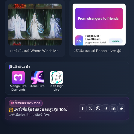
กเกจที่คุ้มที่สุด และวิธีเติมเงินที่ปล
อดภัย
รางวัลอีเวนต์ Where Winds Mee
วิธีใช้งานแอป Poppo Live: คู่มือ
t ฤดูใบไม้ร่วงบนภูเขา กรกฎาคม
ฉบับสมบูรณ์สำหรับผู้เริ่มต้น | กรก
2026: รายชื่อทั้งหมด, สกุลเงิน แล
ฎาคม 2026
ะลำดับความสำคัญ
สินค้าแนะนำ
Mango Live
Xena Live
เพชร Bigo
Diamonds
Live
ข้อเสนอมีจำนวนจำกัด
แชร์เพื่อลุ้นรับส่วนลดสูงสุด 10%
แชร์เพื่อปลดล็อกวงล้อนำโชค