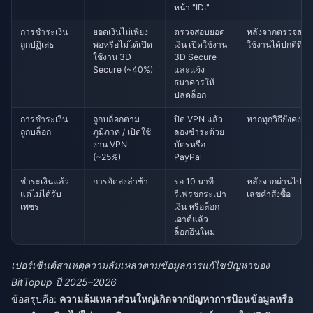
หน้า "ID:"
การชำระเงิน
ยอดเงินไม่เพียง
ตรวจสอบยอด
หลังจากตรวจสอบแ
ถูกปฏิเสธ
พอหรือไม่ได้เปิด
เงิน เปิดใช้งาน
ใช้งานได้ปกติที่อื่
ใช้งาน 3D
3D Secure
Secure (~40%)
และแจ้ง
ธนาคารให้
ปลดล็อก
การชำระเงิน
ถูกบล็อกตาม
ปิด VPN แล้ว
หากทุกวิธียังคงล้
ถูกบล็อก
ภูมิภาค / เปิดใช้
ลองชำระด้วย
งาน VPN
บัตรหรือ
(~25%)
PayPal
ชำระเงินแล้ว
การจัดส่งล่าช้า
รอ 10 นาที
หลังจากผ่านไป 15
แต่ไม่ได้รับ
รีเฟรชกระเป๋า
เลขคำสั่งซื้อ
เพชร
เงิน หรือล็อก
เอาต์แล้ว
ล็อกอินใหม่
เปอร์เซ็นต์สาเหตุความล้มเหลวตามข้อมูลการแก้ไขปัญหาของ
BitTopup ปี 2025–2026
ข้อสรุปคือ:
ความล้มเหลวส่วนใหญ่เกิดจากปัญหาการป้อนข้อมูลหรือ