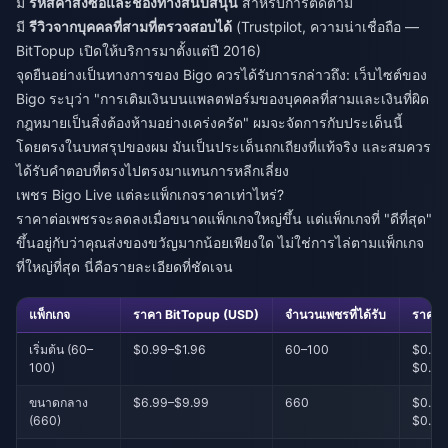
มี
รหัสคำสั่งซื้อและช่องทางสนับสนุน
สำหรับการติดตาม
มี
รีวิวจากบุคคลที่สามที่ตรวจสอบได้
(Trustpilot, ความน่าเชื่อถือ —
BitTopup เปิดให้บริการมาตั้งแต่ปี 2016)
จุดยืนอย่างเป็นทางการของ Bigo ควรได้รับการกล่าวถึง: เว็บไซต์ของ
Bigo ระบุว่า "การเติมเงินบนแพลตฟอร์มของบุคคลที่สามและเงินที่ผิด
กฎหมายเป็นสิ่งต้องห้ามอย่างเคร่งครัด" ผมจะจัดการกับประเด็นนี้
โดยตรงในบทสรุปของผม มันเป็นประเด็นถกเถียงที่แท้จริง และสมควร
ได้รับคำตอบที่ตรงไปตรงมาแทนการหลีกเลี่ยง
เพชร Bigo Live แต่ละแพ็กเกจราคาเท่าไหร่?
ราคาต่อเพชรจะลดลงเมื่อขนาดแพ็กเกจใหญ่ขึ้น แต่แพ็กเกจที่ "ดีที่สุด"
ขึ้นอยู่กับว่าคุณส่งของขวัญมากน้อยเพียงใด ไม่ใช่การไล่ตามแพ็กเกจ
ที่ใหญ่ที่สุด นี่คือรายละเอียดที่ชัดเจน
แพ็กเกจ
ราคา BitTopup (USD)
จำนวนเพชรที่ได้รับ
ราคาต
เริ่มต้น (60–
$0.99–$1.96
60–100
$0.01
100)
$0.01
ขนาดกลาง
$6.99–$9.99
660
$0.01
(660)
$0.01