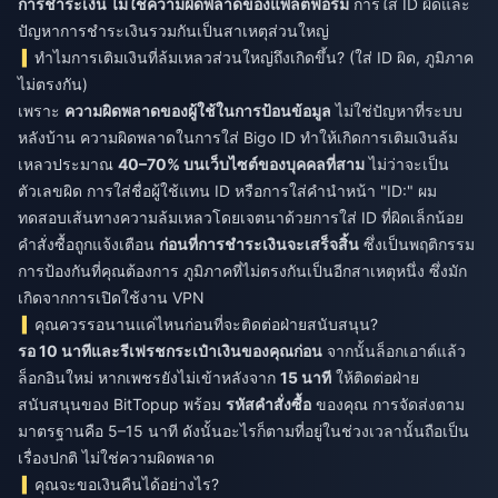
การชำระเงิน ไม่ใช่ความผิดพลาดของแพลตฟอร์ม
การใส่ ID ผิดและ
ปัญหาการชำระเงินรวมกันเป็นสาเหตุส่วนใหญ่
ทำไมการเติมเงินที่ล้มเหลวส่วนใหญ่ถึงเกิดขึ้น? (ใส่ ID ผิด, ภูมิภาค
ไม่ตรงกัน)
เพราะ
ความผิดพลาดของผู้ใช้ในการป้อนข้อมูล
ไม่ใช่ปัญหาที่ระบบ
หลังบ้าน ความผิดพลาดในการใส่ Bigo ID ทำให้เกิดการเติมเงินล้ม
เหลวประมาณ
40–70% บนเว็บไซต์ของบุคคลที่สาม
ไม่ว่าจะเป็น
ตัวเลขผิด การใส่ชื่อผู้ใช้แทน ID หรือการใส่คำนำหน้า "ID:" ผม
ทดสอบเส้นทางความล้มเหลวโดยเจตนาด้วยการใส่ ID ที่ผิดเล็กน้อย
คำสั่งซื้อถูกแจ้งเตือน
ก่อนที่การชำระเงินจะเสร็จสิ้น
ซึ่งเป็นพฤติกรรม
การป้องกันที่คุณต้องการ ภูมิภาคที่ไม่ตรงกันเป็นอีกสาเหตุหนึ่ง ซึ่งมัก
เกิดจากการเปิดใช้งาน VPN
คุณควรรอนานแค่ไหนก่อนที่จะติดต่อฝ่ายสนับสนุน?
รอ 10 นาทีและรีเฟรชกระเป๋าเงินของคุณก่อน
จากนั้นล็อกเอาต์แล้ว
ล็อกอินใหม่ หากเพชรยังไม่เข้าหลังจาก
15 นาที
ให้ติดต่อฝ่าย
สนับสนุนของ BitTopup พร้อม
รหัสคำสั่งซื้อ
ของคุณ การจัดส่งตาม
มาตรฐานคือ 5–15 นาที ดังนั้นอะไรก็ตามที่อยู่ในช่วงเวลานั้นถือเป็น
เรื่องปกติ ไม่ใช่ความผิดพลาด
คุณจะขอเงินคืนได้อย่างไร?