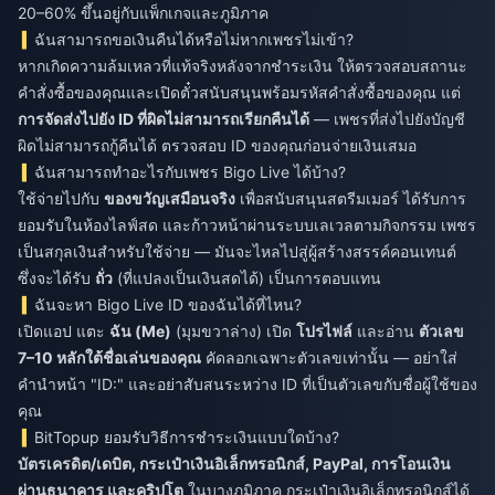
20–60% ขึ้นอยู่กับแพ็กเกจและภูมิภาค
ฉันสามารถขอเงินคืนได้หรือไม่หากเพชรไม่เข้า?
หากเกิดความล้มเหลวที่แท้จริงหลังจากชำระเงิน ให้ตรวจสอบสถานะ
คำสั่งซื้อของคุณและเปิดตั๋วสนับสนุนพร้อมรหัสคำสั่งซื้อของคุณ แต่
การจัดส่งไปยัง ID ที่ผิดไม่สามารถเรียกคืนได้
— เพชรที่ส่งไปยังบัญชี
ผิดไม่สามารถกู้คืนได้ ตรวจสอบ ID ของคุณก่อนจ่ายเงินเสมอ
ฉันสามารถทำอะไรกับเพชร Bigo Live ได้บ้าง?
ใช้จ่ายไปกับ
ของขวัญเสมือนจริง
เพื่อสนับสนุนสตรีมเมอร์ ได้รับการ
ยอมรับในห้องไลฟ์สด และก้าวหน้าผ่านระบบเลเวลตามกิจกรรม เพชร
เป็นสกุลเงินสำหรับใช้จ่าย — มันจะไหลไปสู่ผู้สร้างสรรค์คอนเทนต์
ซึ่งจะได้รับ
ถั่ว
(ที่แปลงเป็นเงินสดได้) เป็นการตอบแทน
ฉันจะหา Bigo Live ID ของฉันได้ที่ไหน?
เปิดแอป แตะ
ฉัน (Me)
(มุมขวาล่าง) เปิด
โปรไฟล์
และอ่าน
ตัวเลข
7–10 หลักใต้ชื่อเล่นของคุณ
คัดลอกเฉพาะตัวเลขเท่านั้น — อย่าใส่
คำนำหน้า "ID:" และอย่าสับสนระหว่าง ID ที่เป็นตัวเลขกับชื่อผู้ใช้ของ
คุณ
BitTopup ยอมรับวิธีการชำระเงินแบบใดบ้าง?
บัตรเครดิต/เดบิต, กระเป๋าเงินอิเล็กทรอนิกส์, PayPal, การโอนเงิน
ผ่านธนาคาร และคริปโต
ในบางภูมิภาค กระเป๋าเงินอิเล็กทรอนิกส์ได้