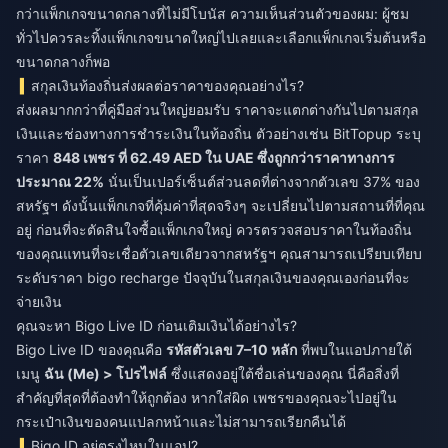
กว่าแพ็กเกจขนาดกลางที่ไม่มีโบนัส ความเห็นส่วนตัวของผม: ผู้ชม
ทั่วไปควรละทิ้งแพ็กเกจขนาดใหญ่ไปเลยและเลือกแพ็กเกจเริ่มต้นหรือ
ขนาดกลางก็พอ
สกุลเงินท้องถิ่นส่งผลต่อราคาของคุณอย่างไร?
ส่งผลมากกว่าที่คู่มือส่วนใหญ่ยอมรับ ราคาจะแตกต่างกันไปตามสกุล
เงินและช่องทางการชำระเงินในท้องถิ่น ตัวอย่างเช่น BitTopup ระบุ
ราคา
848 เพชร ที่ 62.49 AED ใน UAE ซึ่งถูกกว่าราคาทางการ
ประมาณ 22%
นั่นเป็นเปอร์เซ็นต์ส่วนลดที่ต่างจากตัวเลข 37% ของ
สหรัฐฯ ดังนั้นแพ็กเกจที่คุ้มค่าที่สุดจริงๆ จะเปลี่ยนไปตามสถานที่ที่คุณ
อยู่ ก่อนที่จะตัดสินใจซื้อแพ็กเกจใหญ่ ควรตรวจสอบราคาในท้องถิ่น
ของคุณแทนที่จะเชื่อตัวเลขเดียวจากสหรัฐฯ คุณสามารถเปรียบเทียบ
ระดับราคา
bigo recharge
ปัจจุบันในสกุลเงินของคุณเองก่อนที่จะ
จ่ายเงิน
คุณจะหา Bigo Live ID ก่อนเติมเงินได้อย่างไร?
Bigo Live ID ของคุณคือ
รหัสตัวเลข 7–10 หลัก
ที่พบในแอปภายใต้
เมนู
ฉัน (Me) > โปรไฟล์
ซึ่งแสดงอยู่ใต้ชื่อเล่นของคุณ นี่คือสิ่งที่
สำคัญที่สุดที่ต้องทำให้ถูกต้อง หากใส่ผิด เพชรของคุณจะไปอยู่ใน
กระเป๋าเงินของคนแปลกหน้าและไม่สามารถเรียกคืนได้
Bigo ID อยู่ตรงไหนในแอป?