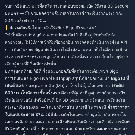
รับการยืนยันว่าเร็วที่สุดในการทดสอบของผม เปิดใช้งาน 3D Secure
บนบัตร — มันช่วยลดความล้มเหลวในการชำระเงินจากประมาณ
30% เหลือต่ำกว่า 10%
ปลอดภัยหรือไม่หากฉันให้เพียง Bigo ID ของฉัน?
ใช่ นั่นคือจุดสำคัญด้านความปลอดภัย ID คือที่อยู่สำหรับจัดส่ง
สาธารณะ ไม่ใช่การเข้าถึงเพื่อล็อกอิน การจัดส่งดำเนินการผ่าน API
การเติมเงินของ Bigo ดังนั้นการไม่มีรหัสผ่านหมายถึงไม่มีความเสี่ยง
เรื่องการฟิชชิงหรือการถูกแฮ็ก ความเสี่ยงทั้งหมดจะเปลี่ยนไปอยู่ที่การ
เลือกผู้ขายที่มีชื่อเสียงเท่านั้น
บทสรุปสุดท้าย: วิธีที่เร็วและปลอดภัยที่สุดในการเติมเพชร Bigo
การเติมเพชร Bigo Live ที่ BitTopup สรุปได้สามอย่าง: นำ
Bigo ID ที่
เป็นตัวเลข
ของคุณจาก ฉัน (Me) > โปรไฟล์, เลือกแพ็กเกจ (
ระดับ
660 บวกโบนัสการซื้อครั้งแรก
คือจุดที่คุ้มค่าที่สุด), จ่ายด้วยกระเป๋า
เงินอิเล็กทรอนิกส์หรือบัตรที่เปิด 3D Secure และยืนยันการจัดส่งใน
กระเป๋าเงินของคุณ — โดยปกติภายใน
3 นาที
ในราคาที่
ต่ำกว่าราคา
ในแอปประมาณ 37%
วิธีนี้ปลอดภัยในแง่ของข้อมูลล็อกอินเพราะไม่
เคยขอรหัสผ่านของคุณ ความเสี่ยงที่แท้จริงเพียงอย่างเดียวคือการพิมพ์
ID ผิดหรือผู้ขายที่ไม่ผ่านการตรวจสอบ
คำแนะนำของผม:
หากคุณส่ง