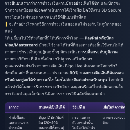
การยืนยันเร็วกว่าการชำระเงินผ่านบัตรอย่างเห็นได้ชัด และบัตรจะ
ช้ากว่าเล็กน้อยแต่ยังคงดำเนินการได้เร็วเมื่อเปิดใช้งาน 3D Secure
การโอนเงินผ่านธนาคารเป็นวิธีที่ยืนยันช้าที่สุด
จะทำอย่างไรหากวิธีการชำระเงินของฉันไม่รองรับในภูมิภาคของ
ฉัน?
ให้เปลี่ยนไปใช้ตัวเลือกที่มีให้บริการทั่วโลก —
PayPal หรือบัตร
Visa/Mastercard
มักจะใช้งานได้ในที่ที่ช่องทางท้องถิ่นใช้งานไม่ได้
หากการชำระเงินถูกปฏิเสธซ้ำๆ มักจะเป็น
การบล็อกระดับภูมิภาค
มากกว่าวิธีการที่เสีย ซึ่งนำเราไปสู่การแก้ไขปัญหา
คุณควรทำอย่างไรหากการเติมเงิน Bigo Live ล้มเหลวหรือล่าช้า?
ก่อนอื่น อย่าตื่นตระหนก — ประมาณ
90% ของการเติมเงินที่ล้มเหลว
หรือค้างอยู่จะได้รับการแก้ไขโดยไม่ต้องติดต่อฝ่ายสนับสนุน
โดยปกติ
แล้วทำได้โดยการรีเฟรชกระเป๋าเงินของคุณหรือแก้ไขข้อผิดพลาดใน
การป้อนข้อมูลเล็กน้อย นี่คือตารางการวินิจฉัยที่ผมแนะนำ
อาการ
สาเหตุที่เป็นไปได้
วิธีแก้ไข
เมื่อใดที่ควรติดต่
คำสั่งซื้อล้ม
Bigo ID ผิด/พิมพ์
กรอกเฉพาะ
หากตรวจสอบแล้วว่
เหลวก่อนการ
ผิด (20–40%
ตัวเลขเท่านั้น
ต้อง
ชำระเงิน
ของกรณีทั้งหมด)
ไม่ต้องใส่คำนำ