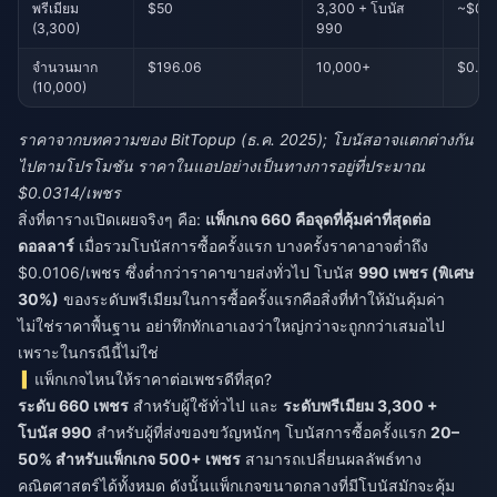
พรีเมียม
$50
3,300 + โบนัส
~$0.0
(3,300)
990
จำนวนมาก
$196.06
10,000+
$0.01
(10,000)
ราคาจากบทความของ BitTopup (ธ.ค. 2025); โบนัสอาจแตกต่างกัน
ไปตามโปรโมชัน ราคาในแอปอย่างเป็นทางการอยู่ที่ประมาณ
$0.0314/เพชร
สิ่งที่ตารางเปิดเผยจริงๆ คือ:
แพ็กเกจ 660 คือจุดที่คุ้มค่าที่สุดต่อ
ดอลลาร์
เมื่อรวมโบนัสการซื้อครั้งแรก บางครั้งราคาอาจต่ำถึง
$0.0106/เพชร ซึ่งต่ำกว่าราคาขายส่งทั่วไป โบนัส
990 เพชร (พิเศษ
30%)
ของระดับพรีเมียมในการซื้อครั้งแรกคือสิ่งที่ทำให้มันคุ้มค่า
ไม่ใช่ราคาพื้นฐาน อย่าทึกทักเอาเองว่าใหญ่กว่าจะถูกกว่าเสมอไป
เพราะในกรณีนี้ไม่ใช่
แพ็กเกจไหนให้ราคาต่อเพชรดีที่สุด?
ระดับ 660 เพชร
สำหรับผู้ใช้ทั่วไป และ
ระดับพรีเมียม 3,300 +
โบนัส 990
สำหรับผู้ที่ส่งของขวัญหนักๆ โบนัสการซื้อครั้งแรก
20–
50% สำหรับแพ็กเกจ 500+ เพชร
สามารถเปลี่ยนผลลัพธ์ทาง
คณิตศาสตร์ได้ทั้งหมด ดังนั้นแพ็กเกจขนาดกลางที่มีโบนัสมักจะคุ้ม