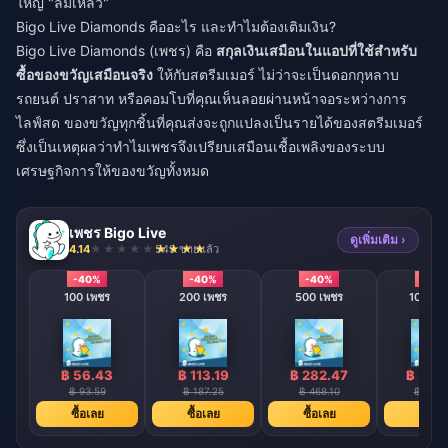
ใหญ่ "ล้มเหลว"
Bigo Live Diamonds คืออะไร และทำไมต้องเติมเงิน?
Bigo Live Diamonds (เพชร) คือ
สกุลเงินเสมือนในแอปที่ใช้สำหรับ
ซื้อของขวัญเสมือนจริง
ให้กับสตรีมเมอร์ ไม่ว่าจะเป็นดอกกุหลาบ
รถยนต์ ปราสาท หรือคอมโบที่คุณเห็นลอยผ่านหน้าจอระหว่างการ
ไลฟ์สด ของขวัญทุกชิ้นที่คุณส่งจะถูกแปลงเป็นรายได้ของสตรีมเมอร์
ซึ่งเป็นเหตุผลว่าทำไมเพชรจึงเปรียบเสมือนเชื้อเพลิงของระบบ
เศรษฐกิจการให้ของขวัญทั้งหมด
เพชร Bigo Live
ดูเพิ่มเติม ›
4.14
549 ขายแล้ว
-40%
-40%
-40%
-40
100 เพชร
200 เพชร
500 เพชร
1000 เ
฿ 56.43
฿ 113.19
฿ 282.47
฿ 565
฿ 93.59
฿ 187.25
฿ 468.10
฿ 936.
ซื้อเลย
ซื้อเลย
ซื้อเลย
ซื้อเล