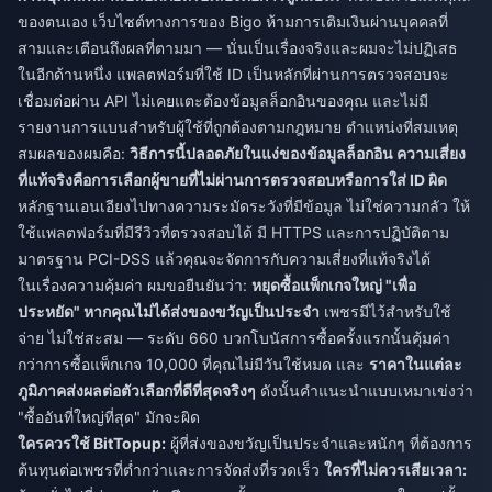
ของตนเอง เว็บไซต์ทางการของ Bigo ห้ามการเติมเงินผ่านบุคคลที่
สามและเตือนถึงผลที่ตามมา — นั่นเป็นเรื่องจริงและผมจะไม่ปฏิเสธ
ในอีกด้านหนึ่ง แพลตฟอร์มที่ใช้ ID เป็นหลักที่ผ่านการตรวจสอบจะ
เชื่อมต่อผ่าน API ไม่เคยแตะต้องข้อมูลล็อกอินของคุณ และไม่มี
รายงานการแบนสำหรับผู้ใช้ที่ถูกต้องตามกฎหมาย ตำแหน่งที่สมเหตุ
สมผลของผมคือ:
วิธีการนี้ปลอดภัยในแง่ของข้อมูลล็อกอิน ความเสี่ยง
ที่แท้จริงคือการเลือกผู้ขายที่ไม่ผ่านการตรวจสอบหรือการใส่ ID ผิด
หลักฐานเอนเอียงไปทางความระมัดระวังที่มีข้อมูล ไม่ใช่ความกลัว ให้
ใช้แพลตฟอร์มที่มีรีวิวที่ตรวจสอบได้ มี HTTPS และการปฏิบัติตาม
มาตรฐาน PCI-DSS แล้วคุณจะจัดการกับความเสี่ยงที่แท้จริงได้
ในเรื่องความคุ้มค่า ผมขอยืนยันว่า:
หยุดซื้อแพ็กเกจใหญ่ "เพื่อ
ประหยัด" หากคุณไม่ได้ส่งของขวัญเป็นประจำ
เพชรมีไว้สำหรับใช้
จ่าย ไม่ใช่สะสม — ระดับ 660 บวกโบนัสการซื้อครั้งแรกนั้นคุ้มค่า
กว่าการซื้อแพ็กเกจ 10,000 ที่คุณไม่มีวันใช้หมด และ
ราคาในแต่ละ
ภูมิภาคส่งผลต่อตัวเลือกที่ดีที่สุดจริงๆ
ดังนั้นคำแนะนำแบบเหมาเข่งว่า
"ซื้ออันที่ใหญ่ที่สุด" มักจะผิด
ใครควรใช้ BitTopup:
ผู้ที่ส่งของขวัญเป็นประจำและหนักๆ ที่ต้องการ
ต้นทุนต่อเพชรที่ต่ำกว่าและการจัดส่งที่รวดเร็ว
ใครที่ไม่ควรเสียเวลา: