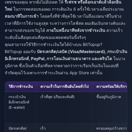
เพชรของคุณ หากยังไม่อัปเดต ให้
รีเฟรช หรือล็อกเอาต์แล้วล็อกอิน
ใหม่
ในการทดสอบของผม การเติมเงิน 6 ครั้งใช้เวลาเฉลี่ยประมาณ
สองนาทีในการเข้า
โดยครั้งที่ช้าที่สุดใช้เวลาไม่ถึงแปดนาทีในช่วง
เวลาที่มีการใช้งานสูงสุด ระหว่างการไลฟ์สด ผมเติมเงินกลางคันและ
สามารถส่งของขวัญได้
ภายในหนึ่งนาทีหลังจากชำระเงิน
ความเร็ว
ระดับนั้นคือจุดเด่นที่สุดของแพลตฟอร์มนี้จริงๆ
คุณสามารถใช้วิธีการชำระเงินใดได้บ้างบน BitTopup?
BitTopup ยอมรับ
บัตรเครดิต/เดบิต (Visa/Mastercard), กระเป๋าเงิน
อิเล็กทรอนิกส์, PayPal, การโอนเงินผ่านธนาคาร และคริปโต
ในบาง
ภูมิภาค ซึ่งเป็นตัวเลือกที่หลากหลายกว่าการเรียกเก็บเงินในแอปที่
จำกัดคุณไว้เฉพาะการชำระเงินผ่าน App Store เท่านั้น
วิธีการชำระเงิน
ความเร็วในการยืนยันโดยทั่วไป
ความพร้อมให้บริการใ
กระเป๋าเงิน
เร็วที่สุด (เกือบจะทันที)
ขึ้นอยู่กับภูมิภาค
อิเล็กทรอนิกส์
(E-wallet)
บัตรเครดิต/
เร็ว
ครอบคลุมกว้างขวาง