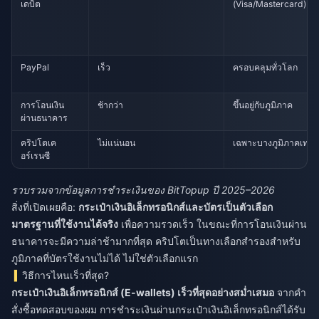
เดบิต
(Visa/Mastercard)
PayPal
เร็ว
ครอบคลุมทั่วโลก
การโอนเงิน
ช้ากว่า
ขึ้นอยู่กับภูมิภาค
ผ่านธนาคาร
คริปโตเค
ไม่แน่นอน
เฉพาะบางภูมิภาคเท่านั
อร์เรนซี
รวบรวมจากข้อมูลการชำระเงินของ BitTopup ปี 2025–2026
สิ่งที่เปิดเผยคือ:
กระเป๋าเงินอิเล็กทรอนิกส์และบัตรเป็นตัวเลือก
มาตรฐานที่ใช้งานได้จริง
เพื่อความรวดเร็ว ในขณะที่การโอนเงินผ่าน
ธนาคารจะมีความล่าช้ามากที่สุด คริปโตเป็นทางเลือกสำรองสำหรับ
ภูมิภาคที่บัตรใช้งานไม่ได้ ไม่ใช่ตัวเลือกแรก
วิธีการไหนเร็วที่สุด?
กระเป๋าเงินอิเล็กทรอนิกส์ (E-wallets) เร็วที่สุดอย่างสม่ำเสมอ
จากคำ
สั่งซื้อทดสอบของผม การชำระเงินผ่านกระเป๋าเงินอิเล็กทรอนิกส์ได้รับ