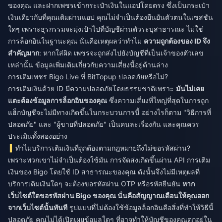
ของคุณ และฝากเพชรเข้ากระเป๋าเงินในแอปโดยตรง ซึ่งเป็นกระเป๋า
เงินเดียวกับที่คุณเติมผ่านแอป คุณไม่จำเป็นต้องยืนยันตัวตนในเซสชัน
ใดๆ เพราะธุรกรรมจะมุ่งเป้าไปที่บัญชีผ่านตัวระบุสาธารณะ ไม่ใช่
การล็อกอินในฐานะคุณ นั่นคือเหตุผลว่าทำไม
ความถูกต้องของ ID จึง
สำคัญมาก
: หากใส่ผิด เพชรจะถูกส่งไปยังบัญชีที่เป็นเจ้าของตัวเลข
เหล่านั้น ข้อมูลเพิ่มเติมเกี่ยวกับความเสี่ยงนี้อยู่ด้านล่าง
การเติมเพชร Bigo Live ที่ BitTopup ปลอดภัยหรือไม่?
การเติมเงินด้วย ID มีความปลอดภัยโดยธรรมชาติเพราะ
มันไม่เคย
แตะต้องข้อมูลการล็อกอินของคุณ
ซึ่งความเสี่ยงที่ใหญ่ที่สุดในการถูก
แฮ็กบัญชีจะไม่มีทางเกิดขึ้นในกระบวนการนี้ อย่างไรก็ตาม "วิธีการที่
ปลอดภัย" และ "ผู้ขายที่ปลอดภัย" เป็นคนละเรื่องกัน และคุณควร
ประเมินทั้งสองอย่าง
ทำไมบริการเติมเงินที่ถูกต้องตามกฎหมายถึงไม่ขอรหัสผ่าน?
เพราะพวกเขาไม่จำเป็นต้องใช้มัน การจัดส่งเกิดขึ้นผ่าน API การเติม
เงินของ Bigo โดยใช้ ID สาธารณะของคุณ ดังนั้นจึงไม่มีเหตุผลที่
บริการเติมเงินใดๆ จะต้องขอรหัสผ่าน OTP หรือรหัสยืนยัน
หาก
เว็บไซต์ใดขอรหัสผ่าน Bigo ของคุณ นั่นคือสัญญาณเตือนให้คุณออก
จากเว็บไซต์นั้นทันที
รูปแบบที่ไม่ต้องใช้ข้อมูลล็อกอินคือสิ่งที่ทำให้วิธีนี้
ปลอดภัย คุณไม่ได้เปิดเผยข้อมูลใดๆ ที่อาจทำให้บัญชีของคุณตกอยู่ใน