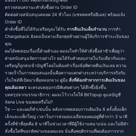
ตรวจสอบสถานะคำสั่งซื้อผ่าน Order ID
ติดต่อฝ่ายสนับสนุนตลอด 24 ชั่วโมง (แชทสดหรืออีเมล) พร้อมแจ้ง
Order ID
คำสั่งซื้อที่ไม่ได้รับเหรียญจะได้รับ
การคืนเงินเต็มจำนวน
การทำ
Chargeback ยังคงเป็นทางเลือกสุดท้ายผ่านผู้ให้บริการชำระเงินของ
คุณ
ผมได้ทดสอบเรื่องนี้ด้วยตัวเอง ผมจงใจทำให้คำสั่งซื้อล่าช้าเพื่อดูว่า
ฝ่ายสนับสนุนจัดการอย่างไร ผมได้รับคำตอบภายในวันเดียวกันและ
เหรียญก็ถูกส่งเข้าบัญชีโดยไม่ต้องทำเรื่องข้อพิพาทคืนเงินเลย ความ
รวดเร็วในการตอบสนองนั้นคือความแตกต่างระหว่างบริการจริงกับ
เว็บไซต์ที่เปิดมาเพื่อหลอกลวง คู่มือ
สิ่งที่ต้องทำหากการเติมเงินของ
คุณล้มเหลว
จะครอบคลุมกรณีพิเศษต่างๆ ได้ลึกซึ้งยิ่งขึ้น
บทสรุปจากบรรณาธิการ: ผมจะไว้วางใจให้ BitTopup ดูแลบัญชี
Xena Live ของผมหรือไม่?
ใช่ — และผมก็ทำเช่นนั้น หลังจากทดสอบการเติมเงิน 6 ครั้งทั้งแพ็ก
เล็กและแพ็กใหญ่ เวลาในการส่งมอบเฉลี่ยของผมอยู่ที่ต่ำกว่า 3 นาที
ครั้งที่ช้าที่สุดคือ 8 นาทีในช่วงเวลาที่มีผู้ใช้งานหนาแน่น และไม่มีคำ
สั่งซื้อใดที่ขอรหัสผ่านของผมเลย นั่นคือพฤติกรรมที่ผมต้องการจาก