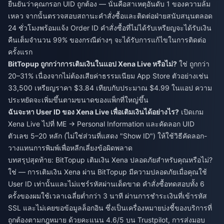
ยืนยันว่าคุณกรอก UID ถูกต้อง — นั่นคือสาเหตุอันดับ 1 ของความล้ม
เหลว จากนั้นตรวจสอบสถานะคำสั่งซื้อและติดต่อฝ่ายสนับสนุนตลอด
24 ชั่วโมงพร้อมแจ้ง Order ID คำสั่งซื้อที่ไม่ได้รับเหรียญจะได้รับเงิน
คืนเต็มจำนวน 99% ของกรณีต่างๆ จะได้รับการแก้ไขในการติดต่อ
ครั้งแรก
BitTopup ถูกกว่าการเติมเงินในแอป Xena Live หรือไม่?
ใช่ ถูกกว่า
20–31% เนื่องจากไม่ต้องเสียค่าธรรมเนียม App Store ตัวอย่างเช่น
33,500 เหรียญราคา $3.84 เทียบกับประมาณ $4.99 ในแอป ความ
ประหยัดจะเพิ่มขึ้นตามขนาดของแพ็กที่ใหญ่ขึ้น
ฉันจะหา User ID ของ Xena Live เพื่อเติมเงินได้อย่างไร?
เปิดเกม
Xena Live ไปที่ ME → Personal Information และคัดลอก UID
ตัวเลข 5–20 หลัก (ไม่ใช่ส่วนที่แสดง "Show ID") ให้ใช้วิธีคัดลอก-
วางแทนการพิมพ์เพื่อหลีกเลี่ยงข้อผิดพลาด
บทสรุปสุดท้าย: BitTopup เติมเงิน Xena ปลอดภัยสำหรับคุณหรือไม่?
ใช่ — การเติมเงิน Xena ผ่าน BitTopup มีความปลอดภัยเมื่อคุณใช้
User ID เท่านั้นและไม่แชร์รหัสผ่านเด็ดขาด คำสั่งซื้อทดสอบทั้ง 6
ครั้งของผมใช้เวลาเฉลี่ยต่ำกว่า 3 นาที ผ่านการชำระเงินที่เข้ารหัส
SSL และไม่เคยขอข้อมูลล็อกอิน ซึ่งเป็นเครื่องหมายบ่งชี้ของบริการที่
ถูกต้องตามกฎหมาย ด้วยคะแนน 4.6/5 บน Trustpilot, การส่งมอบ