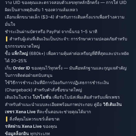
วาง UID ของคุณและตรวจสอบตัวเลขทุกหลักอีกครั้ง — การใส่ UID
ผิดเป็นสาเหตุอันดับ 1 ของความล้มเหลว
เลือกแพ็กขนาดเล็ก ($3–4) สำหรับการเติมครั้งแรกเพื่อสร้างความ
มั่นใจ
ชำระเงินผ่านบัตรหรือ PayPal จากนั้นรอ 1–5 นาที
สำหรับผู้เล่นที่เติมเงินเป็นประจำ: การรักษาความปลอดภัยสำหรับ
ธุรกรรมขนาดใหญ่
ซื้อ
แพ็กใหญ่
(680k+) เพื่อความคุ้มค่าต่อเหรียญที่ดีที่สุดและประหยัด
ได้ 20–25%
เก็บ
Order ID
ของคุณไว้ทุกครั้ง — มันคือหลักฐานและกุญแจสำคัญ
ในการติดต่อฝ่ายสนับสนุน
ใช้วิธีการชำระเงินที่มีการป้องกันการปฏิเสธการชำระเงิน
(Chargeback) สำหรับคำสั่งซื้อขนาดใหญ่
เติมเงินในช่วง
โปรโมชั่น
เพื่อรับโบนัสเพิ่มเติมสำหรับแพ็กเพชร
สำหรับคำแนะนำแบบละเอียดพร้อมภาพประกอบ คู่มือ
วิธีเติมเงิน
เพชร Xena Live
ทีละขั้นตอนจะช่วยคุณได้มาก
สิ่งที่คุณไม่ควรแชร์เด็ดขาด
รหัสผ่าน Xena Live
ของคุณ
ข้อมูลล็อกอิน
ทุกประเภท