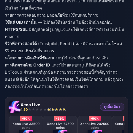
ห้ามแชร์รหัสผ่าน ข้อมูลล็อกอิน หรือรหัส 2FA ให้กับแพลตฟอร์มเติม
เงินใดๆ โดยเด็ดขาด
รายการตรวจสอบความปลอดภัยที่ผมใช้กับทุกบริการ:
ใช้แค่ UID เท่านั้น
— ไม่ต้องใช้รหัสผ่าน ไม่ต้องมีหน้าล็อกอิน
HTTPS/SSL
มีสัญลักษณ์รูปกุญแจและใช้เกตเวย์การชำระเงินที่เป็น
ทางการ
รีวิวที่ตรวจสอบได้
(Trustpilot, Reddit) ต้องมีจำนวนมาก ไม่ใช่แค่
รีวิวชมเชยเพียงไม่กี่รายการ
นโยบายการคืนเงินที่ชัดเจน
ระบุไว้
ก่อน
ที่คุณจะชำระเงิน
การติดตามด้วย Order ID
และมีฝ่ายสนับสนุนที่ติดต่อได้จริง
BitTopup ผ่านเกณฑ์ทุกข้อ แต่รายการตรวจสอบนี้สำคัญกว่าตัว
แบรนด์เสียอีก ให้คุณนำไปใช้ตรวจสอบเว็บไซต์ใดก็ตาม แล้วคุณจะ
คัดกรองเว็บไซต์อันตรายออกไปได้อย่างรวดเร็ว
Xena Live
ดูเพิ่มเติม ›
4.50
648 ขายแล้ว
-50%
-69%
-50%
-50
Xena Live 33500
Xena Live 67500
Xena Live 202500
Xena Live 
coins
coins
coins
coin