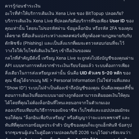
ควรรู้ก่อนชำระเงิน
อะไรที่ทำให้บริการเติมเงิน Xena Live ของ BitTopup ปลอดภัย?
บริการเติมเงิน Xena Live ที่ปลอดภัยคือบริการที่ขอเพียง
User ID
ของ
คุณเท่านั้น โดยจะไม่ขอรหัสผ่าน ข้อมูลล็อกอิน หรือรหัส 2FA ของคุณ
เด็ดขาด นี่คือเส้นแบ่งระหว่างแพลตฟอร์มที่ถูกต้องตามกฎหมายกับกับ
ดักฟิชชิ่ง (Phishing) และเป็นสิ่งแรกที่ผมจะตรวจสอบก่อนที่จะไว้
วางใจให้เว็บไซต์เติมเงินใดๆ เข้าถึงเงินของผม
กลไกที่สำคัญมีดังนี้ เหรียญ Xena Live จะถูกส่งไปยังบัญชีของคุณผ่าน
API แบบทางการหลังจากชำระเงินเรียบร้อยแล้ว ระบบต้องการเพียง
สิ่งเดียวในการส่งเหรียญเหล่านั้น นั่นคือ
UID ตัวเลข 5–20 หลัก
ของ
คุณ ซึ่งดูได้จากเมนู ME > Personal Information (ไม่ใช่ส่วนที่แสดง
"Show ID") ระบบไม่จำเป็นต้องเข้าถึงบัญชีของคุณ นั่นคือเหตุผลที่ขั้น
ตอนการเติมเงินที่ออกแบบมาอย่างถูกต้องสามารถเติมยอดเงินให้คุณ
ได้โดยที่คุณไม่ต้องล็อกอินที่ไหนเลยนอกจากในตัวเกมเอง
ลองเปรียบเทียบกับวิธีการของมิจฉาชีพ เว็บไซต์และแอปปลอมมักจะ
ขอให้คุณ "ล็อกอินเพื่อรับเหรียญ" หรือสัญญาว่าจะแจกเพชรฟรี และ
ทันทีที่คุณกรอกข้อมูลประจำตัว บัญชีของคุณก็จะถูกแฮ็กทันที ข้อสรุป
จากชุมชนผู้เล่นในคู่มือความปลอดภัยปี 2026 ระบุไว้อย่างชัดเจนว่า: