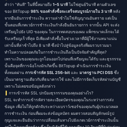
คำว่า "ทันที" ในที่นี้หมายถึง
1–5 นาที
ไม่ใช่ศูนย์วินาที ตามตัวเลข
ของ BitTopup
98% ของคำสั่งซื้อจะเสร็จสมบูรณ์ภายใน 3 นาที
หลัง
จากยืนยันการชำระเงิน ความล่าช้าไม่ใช่สัญญาณอันตราย แต่เป็น
ขั้นตอนที่เกตเวย์การชำระเงินกำลังยืนยันรายการ จากนั้น API จะส่ง
เหรียญไปยัง UID ของคุณ ในการทดสอบของผม แพ็กขนาดเล็กจะได้
รับเหรียญเร็วที่สุด มีเพียงคำสั่งซื้อในช่วงเวลาที่มีผู้ใช้งานหนาแน่น
เท่านั้นที่ล่าช้าไปถึง 8 นาที ซึ่งนำไปสู่ข้อมูลจริงที่ผมรวบรวมมา
ทำไมความปลอดภัยในการชำระเงินถึงเป็นปัจจัยสำคัญที่สุด?
เพราะเงินของคุณจะถูกโอนออกไปก่อนที่เหรียญจะได้รับ และธุรกรรม
นั้นคือจุดที่การฉ้อโกงมักเกิดขึ้น BitTopup ดำเนินการชำระเงิน
ทั้งหมดผ่าน
การเข้ารหัส SSL 256-bit
และ
มาตรฐาน PCI DSS
ซึ่ง
เป็นมาตรฐานเดียวกับที่ธนาคารใช้ และไม่มีการจัดเก็บรหัสผ่านบัญชี
เพราะไม่เคยขอข้อมูลดังกล่าว
การเข้ารหัส SSL ปกป้องธุรกรรมของคุณอย่างไร?
SSL จะทำการเข้ารหัสรายละเอียดบัตรของคุณในระหว่างการส่ง
ข้อมูล เพื่อไม่ให้ถูกดักจับระหว่างเบราว์เซอร์ของคุณกับผู้ประมวลผล
การชำระเงิน ก่อนที่ผมจะส่งข้อมูลบัตร ผมตรวจสอบสัญลักษณ์รูป
กุญแจและยืนยันว่าการเปลี่ยนเส้นทางไปยังเกตเวย์การชำระเงินนั้น
อยู่ในโดเมนที่ถูกต้อง ซึ่งเป็นนิสัยที่ใช้เวลาเพียง 10 วินาทีที่ผู้เล่นส่วน