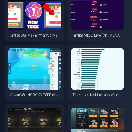
เหรียญ StarMaker ราคาประหยัด
เหรียญ MICO Live โซน MENA ห
สำหรับการออดิชัน SupernovaX
ลังเวอร์ชัน 5.2: ดีลถูกที่สุด 2026
2026 (ลด 12-23%)
วิธีแลกโค้ด NCRCKYT8EF เพื่อรั
Taka Live 1.2.11 แบตหมดไวหลัง
บ Eggy Coins ฟรี (ส.ค. 2026)
อัปเดตเดือนกรกฎาคม 2026? สาเ
หตุและวิธีแก้