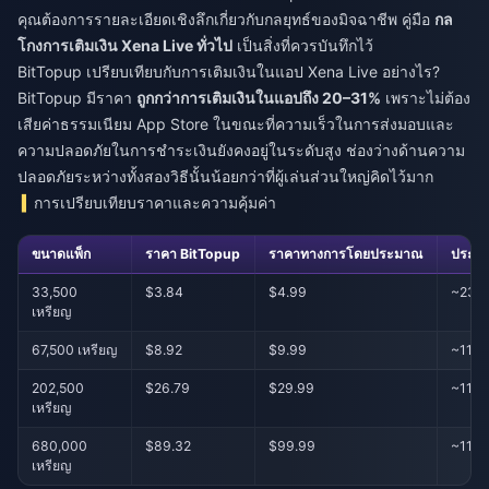
คุณต้องการรายละเอียดเชิงลึกเกี่ยวกับกลยุทธ์ของมิจฉาชีพ คู่มือ
กล
โกงการเติมเงิน Xena Live ทั่วไป
เป็นสิ่งที่ควรบันทึกไว้
BitTopup เปรียบเทียบกับการเติมเงินในแอป Xena Live อย่างไร?
BitTopup มีราคา
ถูกกว่าการเติมเงินในแอปถึง 20–31%
เพราะไม่ต้อง
เสียค่าธรรมเนียม App Store ในขณะที่ความเร็วในการส่งมอบและ
ความปลอดภัยในการชำระเงินยังคงอยู่ในระดับสูง ช่องว่างด้านความ
ปลอดภัยระหว่างทั้งสองวิธีนั้นน้อยกว่าที่ผู้เล่นส่วนใหญ่คิดไว้มาก
การเปรียบเทียบราคาและความคุ้มค่า
ขนาดแพ็ก
ราคา BitTopup
ราคาทางการโดยประมาณ
ประหย
33,500
$3.84
$4.99
~23%
เหรียญ
67,500 เหรียญ
$8.92
$9.99
~11%
202,500
$26.79
$29.99
~11–
เหรียญ
680,000
$89.32
$99.99
~11–
เหรียญ