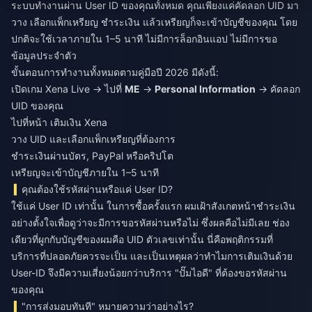
ระบบทำงานผ่าน User ID ของคุณทั้งหมด คุณเพียงแค่คัดลอก UID มา
วาง เลือกแพ็กเหรียญ ชำระเงิน แล้วเหรียญก็จะเข้าบัญชีของคุณ โดย
ปกติจะใช้เวลาภายใน 1–5 นาที ไม่มีการล็อกอินแอป ไม่มีการขอ
ข้อมูลประจำตัว
ขั้นตอนการทำงานทั้งหมดตามคู่มือปี 2026 มีดังนี้:
เปิดเกม Xena Live → ไปที่
ME
→
Personal Information
→ คัดลอก
UID ของคุณ
ไปที่หน้า
เติมเงิน Xena
วาง UID และเลือกแพ็กเหรียญที่ต้องการ
ชำระเงินผ่านบัตร, PayPal หรือคริปโต
เหรียญจะเข้าบัญชีภายใน 1–5 นาที
คุณต้องใช้รหัสผ่านหรือแค่ User ID?
ใช้แค่ User ID เท่านั้น ในการซื้อครั้งแรก ผมเฝ้าสังเกตหน้าชำระเงิน
อย่างตั้งใจเพื่อดูว่าจะมีการขอรหัสผ่านหรือไม่ ซึ่งผลคือไม่มีเลย ช่อง
เดียวที่ผูกกับบัญชีของผมคือ UID ตัวเลขเท่านั้น นี่คือพฤติกรรมที่
บริการที่ปลอดภัยควรจะเป็น และเป็นเหตุผลว่าทำไมการเติมเงินด้วย
User-ID จึงมีความเสี่ยงน้อยกว่าบริการ "ปั๊มไอดี" ที่ต้องขอรหัสผ่าน
ของคุณ
"การส่งมอบทันที" หมายความว่าอย่างไร?