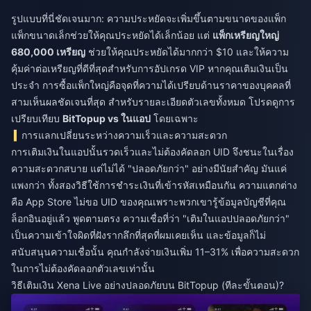
รูปแบบที่นี่ชัดเจนมาก: ความประหยัดจะเพิ่มขึ้นตามขนาดของแพ็ก
แพ็กขนาดเล็กช่วยให้คุณประหยัดได้เล็กน้อย แต่
แพ็กเหรียญใหญ่
680,000 เหรียญ
ช่วยให้คุณประหยัดได้มากกว่า $10 และให้ความ
คุ้มค่าต่อเหรียญที่ดีที่สุดสำหรับการอัปเกรด VIP หากคุณเติมเงินเป็น
ประจำ การซื้อแพ็กใหญ่คือจุดที่ความได้เปรียบด้านราคาของบุคคลที่
สามเห็นผลชัดเจนที่สุด สำหรับรายละเอียดตัวเลขทั้งหมด โปรดดูการ
เปรียบเทียบ
BitTopup vs ในแอป
โดยเฉพาะ
การแลกเปลี่ยนระหว่างความเร็วและความสะดวก
การเติมเงินในแอปนั้นรวดเร็วและไม่ต้องคัดลอก UID จึงชนะในเรื่อง
ความสะดวกสบาย แต่ไม่ได้ "ปลอดภัยกว่า" อย่างมีนัยสำคัญ มันแค่
แพงกว่า ทั้งสองวิธีใช้การชำระเงินที่เข้ารหัสเหมือนกัน ความแตกต่าง
คือ App Store ไม่ขอ UID ของคุณเพราะพวกเขารู้ข้อมูลบัญชีที่คุณ
ล็อกอินอยู่แล้ว พูดตามตรง ความเชื่อที่ว่า "เติมในแอปปลอดภัยกว่า"
เป็นความเข้าใจผิดที่ฝังรากลึกที่สุดที่ผมเคยเห็น และข้อมูลก็ไม่
สนับสนุนความเชื่อนั้น คุณกำลังจ่ายเงินเพิ่ม 11–31% เพื่อความสะดวก
ในการไม่ต้องคัดลอกตัวเลขเท่านั้น
วิธีเติมเงิน Xena Live อย่างปลอดภัยบน BitTopup (ทีละขั้นตอน)?