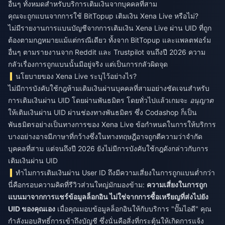
อื่นๆ ทั้งหมดสำหรับบริการเติมเงินจากบุคคลที่สาม
คุณจะถูกแบนจากการใช้ BitTopup เติมเงิน Xena Live หรือไม่?
ไม่มีรายงานการแบนบัญชีจากการเติมเงิน Xena Live ผ่าน UID ที่ถูก
ต้องตามกฎหมายแม้แต่กรณีเดียว ทั้งจาก BitTopup และแพลตฟอร์ม
อื่นๆ ตามรายงานจาก Reddit และ Trustpilot จนถึงปี 2026 ความ
กลัวเรื่องการถูกแบนนั้นมีอยู่จริง แต่เป็นการกลัวผิดจุด
นโยบายของ Xena Live ระบุไว้อย่างไร?
ไม่มีการบังคับใช้กฎห้ามเติมเงินผ่านบุคคลที่สามอย่างชัดเจนสำหรับ
การเติมเงินผ่าน UID โดยผ่านพันธมิตร โดยทั่วไปแล้วเกมจะ
อนุญาต
ให้เติมเงินผ่าน UID ผ่านช่องทางพันธมิตร ซึ่ง Codashop ก็เป็น
พันธมิตรอย่างเป็นทางการของ Xena Live ข้อกำหนดในการให้บริการ
บางอย่างอาจมีภาษาที่กว้างซึ่งในทางทฤษฎีอาจถูกตีความว่าจำกัด
บุคคลที่สาม แต่จนถึงปี 2026 ยังไม่มีการบังคับใช้กฎดังกล่าวกับการ
เติมเงินผ่าน UID
ทำไมการเติมเงินผ่าน User ID ถึงมีความเสี่ยงในการถูกแบนต่ำกว่า
นี่คือกรอบความคิดที่รีวิวส่วนใหญ่มักมองข้าม:
ความเสี่ยงในการถูก
แบนมาจากการแชร์ข้อมูลล็อกอิน ไม่ใช่จากการซื้อเหรียญที่ส่งไปยัง
UID ของคุณเอง
เมื่อคุณมอบข้อมูลล็อกอินให้กับบริการ "ปั๊มไอดี" คุณ
กำลังมอบสิทธิ์การเข้าถึงบัญชี ซึ่งนั่นคือสิ่งที่กระตุ้นให้เกิดการแจ้ง