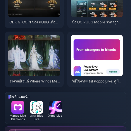
CDK G-COIN ของ PUBG เดือนมิ
ซื้อ UC PUBG Mobile ราคาถูกสำ
ถุนายน 2026: โปรโมชั่น x2 ราคา
หรับคอลแลป Naruto Shippuden
$91.43 คุ้มค่าจริงหรือ?
(กรกฎาคม 2026): ค่าใช้จ่าย, แพ็
กเกจที่คุ้มที่สุด และวิธีเติมเงินที่ปล
อดภัย
รางวัลอีเวนต์ Where Winds Mee
วิธีใช้งานแอป Poppo Live: คู่มือ
t ฤดูใบไม้ร่วงบนภูเขา กรกฎาคม
ฉบับสมบูรณ์สำหรับผู้เริ่มต้น | กรก
2026: รายชื่อทั้งหมด, สกุลเงิน แล
ฎาคม 2026
ะลำดับความสำคัญ
สินค้าแนะนำ
Mango Live
เพชร Bigo
Xena Live
Diamonds
Live