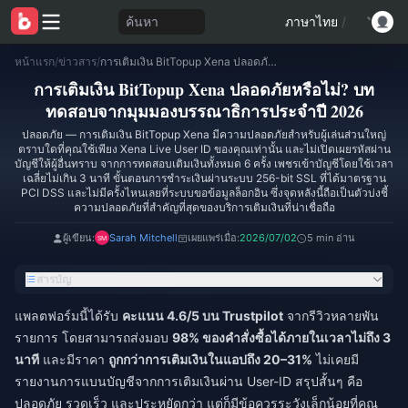
ค้นหา
ภาษาไทย
/
หน้าแรก
/
ข่าวสาร
/
การเติมเงิน BitTopup Xena ปลอดภัยหรือไม่? บททดสอบจากมุมมองบรรณาธิการประจำปี 2026
การเติมเงิน BitTopup Xena ปลอดภัยหรือไม่? บท
ทดสอบจากมุมมองบรรณาธิการประจำปี 2026
ปลอดภัย — การเติมเงิน BitTopup Xena มีความปลอดภัยสำหรับผู้เล่นส่วนใหญ่
ตราบใดที่คุณใช้เพียง Xena Live User ID ของคุณเท่านั้น และไม่เปิดเผยรหัสผ่าน
บัญชีให้ผู้อื่นทราบ จากการทดสอบเติมเงินทั้งหมด 6 ครั้ง เพชรเข้าบัญชีโดยใช้เวลา
เฉลี่ยไม่เกิน 3 นาที ขั้นตอนการชำระเงินผ่านระบบ 256-bit SSL ที่ได้มาตรฐาน
PCI DSS และไม่มีครั้งไหนเลยที่ระบบขอข้อมูลล็อกอิน ซึ่งจุดหลังนี้ถือเป็นตัวบ่งชี้
ความปลอดภัยที่สำคัญที่สุดของบริการเติมเงินที่น่าเชื่อถือ
ผู้เขียน:
Sarah Mitchell
เผยแพร่เมื่อ:
2026/07/02
5 min อ่าน
สารบัญ
แพลตฟอร์มนี้ได้รับ
คะแนน 4.6/5 บน Trustpilot
จากรีวิวหลายพัน
รายการ โดยสามารถส่งมอบ
98% ของคำสั่งซื้อได้ภายในเวลาไม่ถึง 3
นาที
และมีราคา
ถูกกว่าการเติมเงินในแอปถึง 20–31%
ไม่เคยมี
รายงานการแบนบัญชีจากการเติมเงินผ่าน User-ID สรุปสั้นๆ คือ
ปลอดภัย รวดเร็ว และประหยัดกว่า แต่ก็มีข้อควรระวังเล็กน้อยที่คุณ