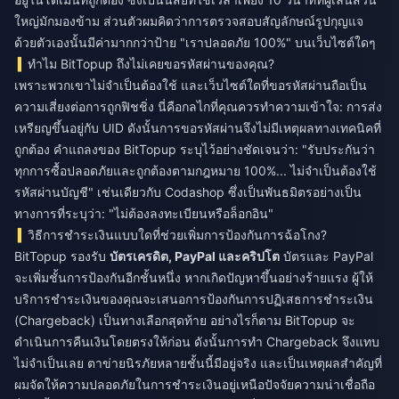
ใหญ่มักมองข้าม ส่วนตัวผมคิดว่าการตรวจสอบสัญลักษณ์รูปกุญแจ
ด้วยตัวเองนั้นมีค่ามากกว่าป้าย "เราปลอดภัย 100%" บนเว็บไซต์ใดๆ
ทำไม BitTopup ถึงไม่เคยขอรหัสผ่านของคุณ?
เพราะพวกเขาไม่จำเป็นต้องใช้ และเว็บไซต์ใดที่ขอรหัสผ่านถือเป็น
ความเสี่ยงต่อการถูกฟิชชิ่ง นี่คือกลไกที่คุณควรทำความเข้าใจ: การส่ง
เหรียญขึ้นอยู่กับ UID ดังนั้นการขอรหัสผ่านจึงไม่มีเหตุผลทางเทคนิคที่
ถูกต้อง คำแถลงของ BitTopup ระบุไว้อย่างชัดเจนว่า: "รับประกันว่า
ทุกการซื้อปลอดภัยและถูกต้องตามกฎหมาย 100%... ไม่จำเป็นต้องใช้
รหัสผ่านบัญชี" เช่นเดียวกับ Codashop ซึ่งเป็นพันธมิตรอย่างเป็น
ทางการที่ระบุว่า: "ไม่ต้องลงทะเบียนหรือล็อกอิน"
วิธีการชำระเงินแบบใดที่ช่วยเพิ่มการป้องกันการฉ้อโกง?
BitTopup รองรับ
บัตรเครดิต, PayPal และคริปโต
บัตรและ PayPal
จะเพิ่มชั้นการป้องกันอีกชั้นหนึ่ง หากเกิดปัญหาขึ้นอย่างร้ายแรง ผู้ให้
บริการชำระเงินของคุณจะเสนอการป้องกันการปฏิเสธการชำระเงิน
(Chargeback) เป็นทางเลือกสุดท้าย อย่างไรก็ตาม BitTopup จะ
ดำเนินการคืนเงินโดยตรงให้ก่อน ดังนั้นการทำ Chargeback จึงแทบ
ไม่จำเป็นเลย ตาข่ายนิรภัยหลายชั้นนี้มีอยู่จริง และเป็นเหตุผลสำคัญที่
ผมจัดให้ความปลอดภัยในการชำระเงินอยู่เหนือปัจจัยความน่าเชื่อถือ