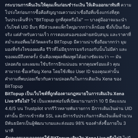
กระบวนการคืนเงินให้คุณเห็นก่อนชำระเงิน ให้เดินออกมาทันที
ความ
โปร่งใสก่อนการซื้อคือสัญญาณความน่าเชื่อถือที่แข็งแกร่งที่สุด
ในประเด็นที่ว่า "BitTopup ถูกที่สุดหรือไม่" — บางคู่มืออาจแนะนำ
เว็บไซต์ UID อื่นๆ ที่มีส่วนลดแพ็กใหญ่มากกว่าเล็กน้อย ซึ่งก็เป็นเรื่อง
จริง แต่สำหรับความเร็ว การตอบสนองของฝ่ายสนับสนุน และราคาที่
สม่ำเสมอที่ผมได้วัดผลจริง BitTopup มีความน่าเชื่อถือมากกว่า มุม
มองที่จริงใจของผมคือ รีวิวที่ไม่มีธุรกรรมจริงรองรับนั้นไม่มีค่า และ
ของผมมีถึงหกครั้ง นั่นคือเหตุผลที่ผมพูดได้อย่างชัดเจนว่า — มัน
ปลอดภัย และผมจะใช้บริการอีกแน่นอน หากคุณพร้อมแล้ว คุณ
สามารถ
ซื้อเหรียญ Xena
โดยใช้เพียง User ID ของคุณเท่านั้น
คำถามที่พบบ่อยเกี่ยวกับความปลอดภัยในการเติมเงิน Xena ของ
BitTopup
BitTopup เป็นเว็บไซต์ที่ถูกต้องตามกฎหมายในการเติมเงิน Xena
Live หรือไม่?
ใช่ เป็นแพลตฟอร์มที่เปิดมานานกว่า 10 ปี มีคะแนน
4.6/5 บน Trustpilot จากรีวิวหลายพันรายการ มีการเติมเงินผ่าน UID
เท่านั้น มีการเข้ารหัส SSL และมีการรับประกันการคืนเงินเต็มจำนวน
มีพันธมิตรเป็นผู้พัฒนาเกมและส่งมอบ 98% ของคำสั่งซื้อภายใน 3
นาที
ฉันจะถูกแบนจากการใช้ BitTopup เติมเงิน Xena Live หรือไม่?
ไม่มี