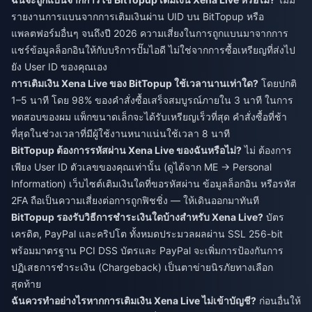
รายงานการแบนจากการเติมเงินผ่าน UID บน BitTopup หรือ
แพลตฟอร์มอื่นๆ จนถึงปี 2026 ความเสี่ยงในการถูกแบนมาจากการ
แชร์ข้อมูลล็อกอินให้กับบริการปั๊มไอดี ไม่ใช่จากการซื้อเหรียญที่ส่งไป
ยัง User ID ของคุณเอง
การเติมเงิน Xena Live ของ BitTopup ใช้เวลานานเท่าใด?
โดยปกติ
1–5 นาที โดย 98% ของคำสั่งซื้อเสร็จสมบูรณ์ภายใน 3 นาที ในการ
ทดสอบของผม แพ็กขนาดเล็กจะได้รับเหรียญเร็วที่สุด คำสั่งซื้อที่ช้า
ที่สุดในช่วงเวลาที่มีผู้ใช้งานหนาแน่นใช้เวลา 8 นาที
BitTopup ต้องการรหัสผ่าน Xena Live ของฉันหรือไม่?
ไม่ ต้องการ
เพียง User ID ตัวเลขของคุณเท่านั้น (ดูได้จาก ME → Personal
Information) เว็บไซต์เติมเงินใดที่ขอรหัสผ่าน ข้อมูลล็อกอิน หรือรหัส
2FA ถือเป็นความเสี่ยงต่อการถูกฟิชชิ่ง — ให้เดินออกมาทันที
BitTopup รองรับวิธีการชำระเงินใดบ้างสำหรับ Xena Live?
บัตร
เครดิต, PayPal และคริปโต ทั้งหมดประมวลผลผ่าน SSL 256-bit
พร้อมมาตรฐาน PCI DSS บัตรและ PayPal จะเพิ่มการป้องกันการ
ปฏิเสธการชำระเงิน (Chargeback) เป็นตาข่ายนิรภัยทางเลือก
สุดท้าย
ฉันควรทำอย่างไรหากการเติมเงิน Xena Live ไม่เข้าบัญชี?
ก่อนอื่นให้