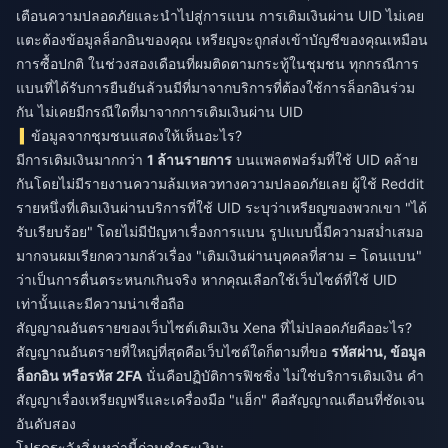
เตือนความปลอดภัยและนำไปสู่การแบน การเติมเงินผ่าน UID ไม่เคย
แตะต้องข้อมูลล็อกอินของคุณ เหรียญจะถูกส่งเข้าบัญชีของคุณเหมือน
การซื้อปกติ ในช่วงสองเดือนที่ผมติดตามกระทู้ในชุมชน ทุกกรณีการ
แบนที่ได้รับการยืนยันล้วนมีที่มาจากบริการที่ต้องใช้การล็อกอินร่วม
กัน ไม่เคยมีกรณีใดที่มาจากการเติมเงินผ่าน UID
ข้อมูลจากชุมชนแสดงให้เห็นอะไร?
มีการเติมเงินมากกว่า
1 ล้านรายการ
บนแพลตฟอร์มที่ใช้ UID คล้าย
กันโดยไม่มีรายงานความล้มเหลวทางความปลอดภัยเลย ผู้ใช้ Reddit
รายหนึ่งที่เติมเงินผ่านบริการที่ใช้ UID ระบุว่าเหรียญของพวกเขา "ได้
รับเรียบร้อย" โดยไม่มีปัญหาเรื่องการแบน รูปแบบนี้มีความสม่ำเสมอ
มากจนผมเรียกความกลัวเรื่อง "เติมเงินผ่านบุคคลที่สาม = โดนแบน"
ว่าเป็นการตื่นตระหนกเกินจริง หากคุณเลือกใช้เว็บไซต์ที่ใช้ UID
เท่านั้นและมีความน่าเชื่อถือ
สัญญาณอันตรายของเว็บไซต์เติมเงิน Xena ที่ไม่ปลอดภัยคืออะไร?
สัญญาณอันตรายที่ใหญ่ที่สุดคือเว็บไซต์ใดก็ตามที่ขอ
รหัสผ่าน, ข้อมูล
ล็อกอิน หรือรหัส 2FA
นั่นคือปฏิบัติการฟิชชิ่ง ไม่ใช่บริการเติมเงิน คำ
สัญญาเรื่องเหรียญฟรีและเครื่องมือ "แฮ็ก" คือสัญญาณเตือนที่ชัดเจน
อันดับสอง
โปรดระวังสิ่งเหล่านี้ก่อนชำระเงิน: