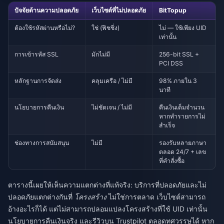
ปัจจัยด้านความปลอดภัย
เว็บไซต์ที่ไม่ปลอดภัย
BitTopup
ต้องใช้รหัสผ่านหรือไม่?
ใช่ (ฟิชชิ่ง)
ไม่ — ใช้เพียง UID
เท่านั้น
การเข้ารหัส SSL
มักไม่มี
256-bit SSL +
PCI DSS
หลักฐานการจัดส่ง
คลุมเครือ / ไม่มี
98% ภายใน 3
นาที
นโยบายการคืนเงิน
ไม่ชัดเจน / ไม่มี
คืนเงินเต็มจำนวน
หากทำรายการไม่
สำเร็จ
ช่องทางการสนับสนุน
ไม่มี
รองรับหลายภาษา
ตลอด 24/7 + เลข
ที่คำสั่งซื้อ
ตารางนี้เผยให้เห็นความแตกต่างที่แท้จริง: บริการที่ปลอดภัยและไม่
ปลอดภัยแตกต่างกันที่
โครงสร้าง
ไม่ใช่การตลาด เว็บไซต์สามารถ
อ้างอะไรก็ได้ แต่ไม่สามารถปลอมแปลงโครงสร้างที่ใช้ UID เท่านั้น
นโยบายการคืนเงินจริง และรีวิวบน Trustpilot ตลอดทศวรรษได้ หาก