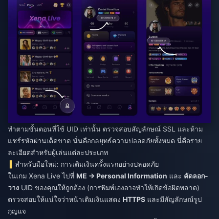
ทำตามขั้นตอนที่ใช้ UID เท่านั้น ตรวจสอบสัญลักษณ์ SSL และห้าม
แชร์รหัสผ่านเด็ดขาด นั่นคือกลยุทธ์ความปลอดภัยทั้งหมด นี่คือราย
ละเอียดสำหรับผู้เล่นแต่ละประเภท
สำหรับมือใหม่: การเติมเงินครั้งแรกอย่างปลอดภัย
ในเกม Xena Live ไปที่
ME → Personal Information
และ
คัดลอก-
วาง
UID ของคุณให้ถูกต้อง (การพิมพ์เองอาจทำให้เกิดข้อผิดพลาด)
ตรวจสอบให้แน่ใจว่าหน้าเติมเงินแสดง
HTTPS
และมีสัญลักษณ์รูป
กุญแจ