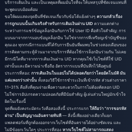
บริการเติมเงิน และเป็นเหตุผลที่ผมมั่นใจที่จะให้บทสรุปที่ชัดเจนแทนที่
จะพูดแบบอ้อมค้อม
ขอให้ผมแสดงจุดยืนที่ชัดเจนเกี่ยวกับข้อโต้แย้งต่างๆ
ความกลัวเรื่อง
การถูกแบนนั้นเกินจริงสำหรับการเติมเงินผ่าน UID
ความแตกต่าง
ระหว่างการแชร์ข้อมูลล็อกอินกับการใช้ User ID คือหัวใจสำคัญ: การ
แบนมาจากการมอบข้อมูลล็อกอิน ไม่ใช่จากการที่เหรียญเข้าบัญชีของ
คุณเอง ทุกกรณีการแบนที่ได้รับการยืนยันที่ผมพบในช่วงสองเดือนของ
การติดตามกระทู้ล้วนมาจากบริการที่ต้องใช้การล็อกอินร่วมกัน ไม่เคย
มีกรณีใดที่มาจากการเติมเงินผ่าน UID หากคุณใช้เว็บไซต์ที่ใช้ UID
เท่านั้นและมีความน่าเชื่อถือ อัตราการแบนที่บันทึกไว้คือศูนย์
ประการที่สอง:
การเติมเงินในแอปไม่ได้ปลอดภัยกว่าโดยอัตโนมัติ มัน
แค่แพงกว่าเท่านั้น
ทั้งสองวิธีใช้การชำระเงินที่เข้ารหัส ส่วนต่างราคา
11–31% คือสิ่งที่คุณจ่ายเพื่อความสะดวกในการไม่ต้องคัดลอก UID
ไม่ใช่การอัปเกรดความปลอดภัยที่มีนัยสำคัญ ผู้เล่นส่วนใหญ่มักเข้าใจ
ผิดในเรื่องนี้
จุดที่ผมยังคงระมัดระวังคือสองสิ่งนี้ ประการแรก
ให้ถือว่า "การขอรหัส
ผ่าน" เป็นสัญญาณอันตรายทันที
— สิ่งนี้เพียงอย่างเดียวก็แยก
แพลตฟอร์มที่ถูกต้องออกจากเว็บไซต์ที่อันตรายได้อย่างชัดเจน และ
ไม่มีข้อยกเว้นใดๆ ประการที่สอง
หากเว็บไซต์ไม่สามารถแสดง