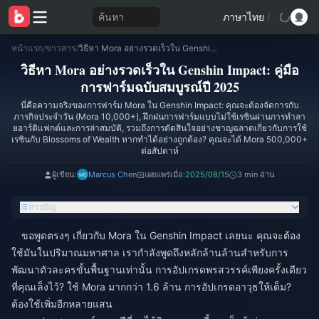
ค้นหา
ภาษาไทย
/
หน้าแรก
/
ข่าวสาร
/
วิธีหา Mora อย่างรวดเร็วใน Genshin Impact: คู่มือการฟาร์มฉบับสมบูรณ์ปี 2025
วิธีหา Mora อย่างรวดเร็วใน Genshin Impact: คู่มือ
การฟาร์มฉบับสมบูรณ์ปี 2025
นี่คือความจริงของการฟาร์ม Mora ใน Genshin Impact: คุณจะต้องจัดการกับ
ภารกิจประจำวัน (Mora 10,000+), ฝึกฝนการฟาร์มแบบไม่ใช้เรซินผ่านการทำลา
ยอาร์ติแฟกต์และการล่าสมบัติ, รวมถึงการตัดสินใจอย่างชาญฉลาดเกี่ยวกับการใช้
เรซินกับ Blossoms of Wealth หากทำได้อย่างถูกต้อง? คุณจะได้ Mora 500,000+
ต่อสัปดาห์
ผู้เขียน:
Marcus Chen
เผยแพร่เมื่อ:
2025/08/15
3 min อ่าน
สารบัญ
ขอพูดตรงๆ เกี่ยวกับ Mora ใน Genshin Impact เลยนะ คุณจะต้อง
ใช้มันในปริมาณมหาศาล เรากำลังพูดถึงหลักล้านล้านสำหรับการ
พัฒนาตัวละครขั้นพื้นฐานเท่านั้น การอัปเกรดพรสวรรค์เพียงครั้งเดียว
ที่คุณเล็งไว้? ใช้ Mora มากกว่า 1.6 ล้าน การอัปเกรดอาวุธให้เต็ม?
ต้องใช้เพิ่มอีกหลายแสน