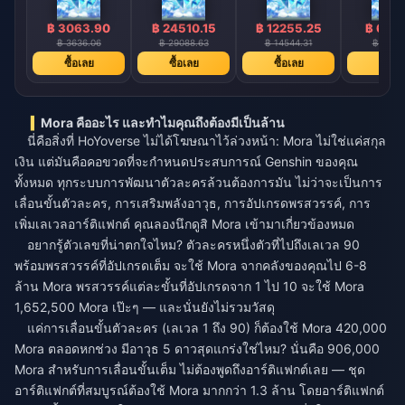
฿ 3063.90
฿ 24510.15
฿ 12255.25
฿ 6127
฿ 3636.06
฿ 29088.63
฿ 14544.31
฿ 7272
ซื้อเลย
ซื้อเลย
ซื้อเลย
ซื้อเล
Mora คืออะไร และทำไมคุณถึงต้องมีเป็นล้าน
นี่คือสิ่งที่ HoYoverse ไม่ได้โฆษณาไว้ล่วงหน้า: Mora ไม่ใช่แค่สกุล
เงิน แต่มันคือคอขวดที่จะกำหนดประสบการณ์ Genshin ของคุณ
ทั้งหมด ทุกระบบการพัฒนาตัวละครล้วนต้องการมัน ไม่ว่าจะเป็นการ
เลื่อนขั้นตัวละคร, การเสริมพลังอาวุธ, การอัปเกรดพรสวรรค์, การ
เพิ่มเลเวลอาร์ติแฟกต์ คุณลองนึกดูสิ Mora เข้ามาเกี่ยวข้องหมด
อยากรู้ตัวเลขที่น่าตกใจไหม? ตัวละครหนึ่งตัวที่ไปถึงเลเวล 90
พร้อมพรสวรรค์ที่อัปเกรดเต็ม จะใช้ Mora จากคลังของคุณไป 6-8
ล้าน Mora พรสวรรค์แต่ละขั้นที่อัปเกรดจาก 1 ไป 10 จะใช้ Mora
1,652,500 Mora เป๊ะๆ — และนั่นยังไม่รวมวัสดุ
แค่การเลื่อนขั้นตัวละคร (เลเวล 1 ถึง 90) ก็ต้องใช้ Mora 420,000
Mora ตลอดหกช่วง มีอาวุธ 5 ดาวสุดแกร่งใช่ไหม? นั่นคือ 906,000
Mora สำหรับการเลื่อนขั้นเต็ม ไม่ต้องพูดถึงอาร์ติแฟกต์เลย — ชุด
อาร์ติแฟกต์ที่สมบูรณ์ต้องใช้ Mora มากกว่า 1.3 ล้าน โดยอาร์ติแฟกต์