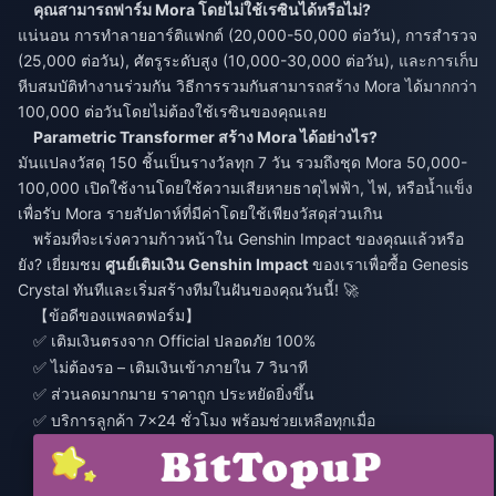
คุณสามารถฟาร์ม Mora โดยไม่ใช้เรซินได้หรือไม่?
แน่นอน การทำลายอาร์ติแฟกต์ (20,000-50,000 ต่อวัน), การสำรวจ
(25,000 ต่อวัน), ศัตรูระดับสูง (10,000-30,000 ต่อวัน), และการเก็บ
หีบสมบัติทำงานร่วมกัน วิธีการรวมกันสามารถสร้าง Mora ได้มากกว่า
100,000 ต่อวันโดยไม่ต้องใช้เรซินของคุณเลย
Parametric Transformer สร้าง Mora ได้อย่างไร?
มันแปลงวัสดุ 150 ชิ้นเป็นรางวัลทุก 7 วัน รวมถึงชุด Mora 50,000-
100,000 เปิดใช้งานโดยใช้ความเสียหายธาตุไฟฟ้า, ไฟ, หรือน้ำแข็ง
เพื่อรับ Mora รายสัปดาห์ที่มีค่าโดยใช้เพียงวัสดุส่วนเกิน
พร้อมที่จะเร่งความก้าวหน้าใน Genshin Impact ของคุณแล้วหรือ
ยัง? เยี่ยมชม
ศูนย์เติมเงิน Genshin Impact
ของเราเพื่อซื้อ Genesis
Crystal ทันทีและเริ่มสร้างทีมในฝันของคุณวันนี้! 🚀
【ข้อดีของแพลตฟอร์ม】
✅ เติมเงินตรงจาก Official ปลอดภัย 100%
✅ ไม่ต้องรอ – เติมเงินเข้าภายใน 7 วินาที
✅ ส่วนลดมากมาย ราคาถูก ประหยัดยิ่งขึ้น
✅ บริการลูกค้า 7×24 ชั่วโมง พร้อมช่วยเหลือทุกเมื่อ