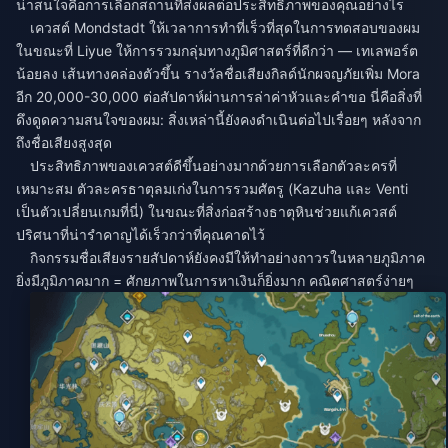
น่าสนใจคือการเลือกสถานที่ส่งผลต่อประสิทธิภาพของคุณอย่างไร
เควสต์ Mondstadt ให้เวลาการทำที่เร็วที่สุดในการทดสอบของผม
ในขณะที่ Liyue ให้การรวมกลุ่มทางภูมิศาสตร์ที่ดีกว่า — เทเลพอร์ต
น้อยลง เส้นทางคล่องตัวขึ้น รางวัลชื่อเสียงกิลด์นักผจญภัยเพิ่ม Mora
อีก 20,000-30,000 ต่อสัปดาห์ผ่านการล่าค่าหัวและคำขอ นี่คือสิ่งที่
ดึงดูดความสนใจของผม: สิ่งเหล่านี้ยังคงดำเนินต่อไปเรื่อยๆ หลังจาก
ถึงชื่อเสียงสูงสุด
ประสิทธิภาพของเควสต์ดีขึ้นอย่างมากด้วยการเลือกตัวละครที่
เหมาะสม ตัวละครธาตุลมเก่งในการรวมศัตรู (Kazuha และ Venti
เป็นตัวเปลี่ยนเกมที่นี่) ในขณะที่สิ่งก่อสร้างธาตุหินช่วยแก้เควสต์
ปริศนาที่น่ารำคาญได้เร็วกว่าที่คุณคาดไว้
กิจกรรมชื่อเสียงรายสัปดาห์ยังคงมีให้ทำอย่างถาวรในหลายภูมิภาค
ยิ่งมีภูมิภาคมาก = ศักยภาพในการหาเงินก็ยิ่งมาก คณิตศาสตร์ง่ายๆ