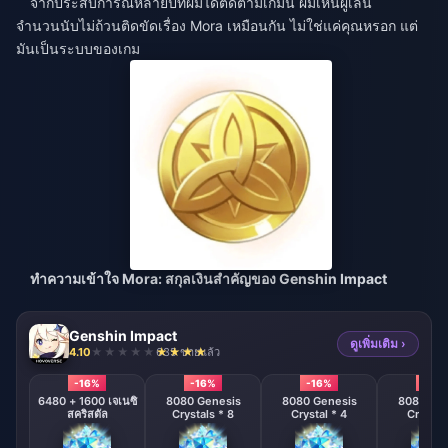
จากประสบการณ์หลายปีที่ผมได้ติดตามเกมนี้ ผมเห็นผู้เล่น
จำนวนนับไม่ถ้วนติดขัดเรื่อง Mora เหมือนกัน ไม่ใช่แค่คุณหรอก แต่
มันเป็นระบบของเกม
ทำความเข้าใจ Mora: สกุลเงินสำคัญของ Genshin Impact
Genshin Impact
ดูเพิ่มเติม ›
4.10
635 ขายแล้ว
-16%
-16%
-16%
-16%
6480 + 1600 เจเนซิ
8080 Genesis
8080 Genesis
8080 Gen
สคริสตัล
Crystals * 8
Crystal * 4
Crystal 