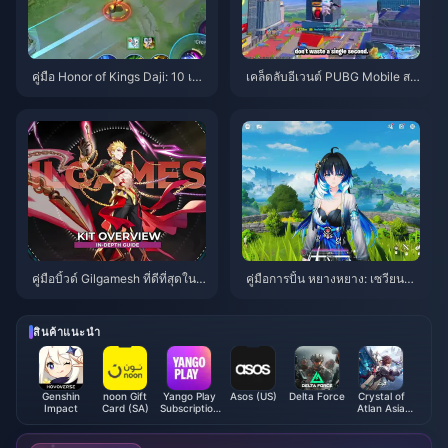
คู่มือ Honor of Kings Daji: 10 เค
เคล็ดลับอีเวนต์ PUBG Mobile สป
ล็ดลับยอดฮิต | สิงหาคม 2026
ายเดอร์แมน | สิงหาคม 2026
คู่มือบิ้วด์ Gilgamesh ที่ดีที่สุดใน
คู่มือการปั้น หยางหยาง: เซวียนหลิ
HSR | สิงหาคม 2026
ง | สิงหาคม 2026
สินค้าแนะนำ
Genshin
noon Gift
Yango Play
Asos (US)
Delta Force
Crystal of
Impact
Card (SA)
Subscription
Atlan Asia
UAE/KSA
Top Up