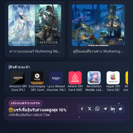
ตารางแบนเนอร์ Wuthering Wav
คู่มือแผนที่ซวนฟาง Wuthering W
es 3.6 | กรกฎาคม 2026
aves | กรกฎาคม 2026
สินค้าแนะนำ
Amazon Gift
Expresspay
Lyca Reload
Airbnb Gift
Revelation
Apple Gift
MIYA 
Card (PL)
Gift Card
Voucher (NL)
Card (NZ)
Mobile Jade
Card (IE)
คุณ พบเ
EUR
Indonesia
Coi
ข้อเสนอมีจำนวนจำกัด
แชร์เพื่อลุ้นรับส่วนลดสูงสุด 10%
แชร์เพื่อปลดล็อกวงล้อนำโชค