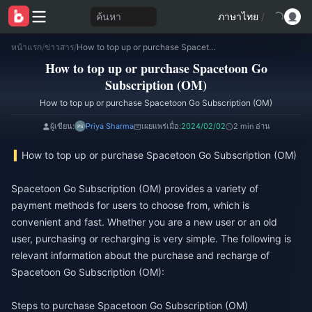
ค้นหา
ภาษาไทย
/
หน้าแรก
/
ข่าวสาร
/
How to top up or purchase Spacetoon Go Subscription (OM)
How to top up or purchase Spacetoon Go
Subscription (OM)
How to top up or purchase Spacetoon Go Subscription (OM)
ผู้เขียน:
Priya Sharma
เผยแพร่เมื่อ:
2024/02/02
2 min อ่าน
How to top up or purchase Spacetoon Go Subscription (OM)
Spacetoon Go Subscription (OM) provides a variety of
payment methods for users to choose from, which is
convenient and fast. Whether you are a new user or an old
user, purchasing or recharging is very simple. The following is
relevant information about the purchase and recharge of
Spacetoon Go Subscription (OM):
Steps to purchase Spacetoon Go Subscription (OM)