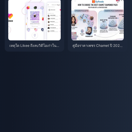
เหตุใด Likee ถึงลบวิดีโอเก่าในอิน
คู่มือราคาเพชร Chamet ปี 2026:
โดนีเซียหลังจากเดือนเมษายน 20
ทำไมแพ็กราคา $1.07 ถึงคุ้มค่าที่
26?
สุดอย่างคาดไม่ถึง