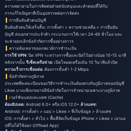
ความพยายามในการติดต่อฝ่ายสนับสนุนและคำตอบที่ได้รับ
การแก้ไขปัญหาที่เป็นอุปสรรคต่อการจัดส่ง
การยืนยันตัวตนบัญชี
ยืนยันตัวตนให้เสร็จสิ้น: การตั้งค่า > ความช่วยเหลือ > การยืนยัน
บัญชี ส่งเอกสารประจำตัว กระบวนการใช้เวลา 24-48 ชั่วโมง และ
จะช่วยยกเลิกข้อจำกัดการซื้ออย่างถาวร
ความล้มเหลวของเกตเวย์การชำระเงิน
การใช้ VPN:
ปิด VPN ระหว่างการซื้อและปิดไว้อย่างน้อย 10-15 นาที
หลังจากนั้น
รีเซ็ตเครือข่าย:
เปิดโหมดเครื่องบิน 10 วินาทีแล้วปิด
ความเร็วการเชื่อมต่อ:
ต้องการขั้นต่ำ 1-2 Mbps
ข้อจำกัดทางภูมิภาค
ประเทศที่ลงทะเบียนของวิธีการชำระเงินต้องตรงกับภูมิภาคของบัญชี
Likee บางแพ็กเกจอาจมีข้อจำกัดในการจำหน่ายเฉพาะบางภูมิภาค
เวอร์ชันแอปและแคช (Cache)
ต้องอัปเดต:
Android 6.0+ หรือ iOS 12.0+
ล้างแคช:
Android: การตั้งค่า > แอป > Likee > ที่เก็บข้อมูล > ล้างแคช
iOS: การตั้งค่า > ทั่วไป > พื้นที่จัดเก็บข้อมูล iPhone > Likee > เอาแอ
ปที่ไม่ได้ใช้ออก (Offload App)