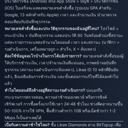
ประวัติการซื้อ (Android) หรือ App Store > บัญชี > ประวัติการซื้อ
(iOS) ใบเสร็จจะแสดงหมายเลขคำสั่งซื้อ (รูปแบบ GPA สำหรับ
Google, 13 หลักสำหรับ Apple) เวลา และจำนวนเงิน นำมาตรวจ
สอบเทียบกับบันทึกธุรกรรม
หมายเลขคำสั่งซื้อและประวัติธุรกรรมของฉันอยู่ที่ไหน?
โปรไฟล์ >
กระเป๋าเงิน > บันทึกธุรกรรม แสดงประวัติ 90 วันพร้อมตัวบ่งชี้สถานะ
แต่ละรายการจะแสดงจำนวนไดมอนด์ เวลา และสถานะ (นาฬิกา =
รอดำเนินการ, เครื่องหมายถูก = สำเร็จ, X = ล้มเหลว)
ต้องใช้ข้อมูลอะไรบ้างในการโต้แย้งรายการ?
หมายเลขคำสั่งซื้อของผู้
ให้บริการชำระเงิน, เวลา/จำนวนเงินที่แน่นอน, ภาพหน้าจอบันทึก
ธุรกรรม (สถานะรอดำเนินการ/ล้มเหลว), Likee ID 10 หลักที่ยืนยัน
แล้ว, อีเมลยืนยันการชำระเงิน และขั้นตอนการแก้ไขที่ได้ลองทำไป
แล้ว
ทำไมไดมอนด์ถึงค้างอยู่ที่สถานะรอดำเนินการ?
บ่งบอกถึง
กระบวนการตรวจสอบ, ความล่าช้าของเกตเวย์ หรือการซิงค์
เซิร์ฟเวอร์ การซื้อครั้งแรกใช้เวลา 24-48 ชั่วโมง ช่วงพีคอาจนานขึ้น
50-100% การใช้ VPN, พื้นที่ว่างต่ำกว่า 1GB หรือเน็ตช้ากว่า 1-2
Mbps ก็เป็นสาเหตุได้
เบื่อกับความล่าช้าใช่ไหม?
ซื้อ Likee Diamonds ผ่าน BitTopup เพื่อ