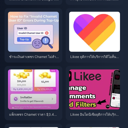
วไม่ได้รับเพชร? วิธีแก้ไขปี 2026
(Chargeback) เพชรใน Chamet
ปี 2026: อัตราความสำเร็จเป็น
0% จริงหรือ?
ชำระเงินค่าเพชร Chamet ไม่สำเร็
Likee ยุติการให้บริการวิดีโอสั้นใน
จ? วิธีแก้ไขที่ปลอดภัย (มิถุนายน 2
อินโดนีเซีย (เมษายน 2026): เหรีย
026)
ญ การสำรองข้อมูล และขั้นตอนถัด
ไป
แพ็กเพชร Chamet ราคา $3.44
Likee อินโดนีเซียยุติการให้บริการ
ประจำปี 2026: คุ้มค่าที่จะซื้อจริงห
ในเดือนเมษายน 2026: คู่มือขั้นต
รือ?
อนถัดไปฉบับสมบูรณ์สำหรับคุณ