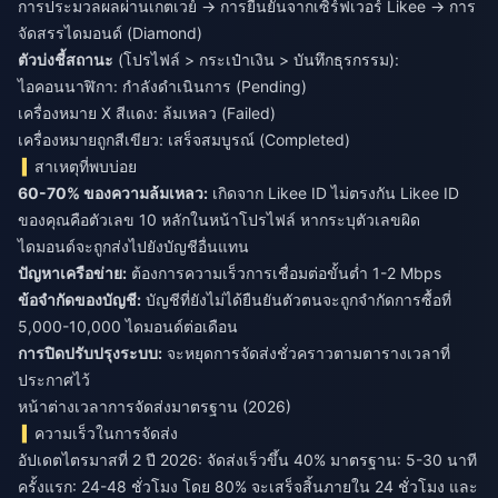
การประมวลผลผ่านเกตเวย์ → การยืนยันจากเซิร์ฟเวอร์ Likee → การ
จัดสรรไดมอนด์ (Diamond)
ตัวบ่งชี้สถานะ
(โปรไฟล์ > กระเป๋าเงิน > บันทึกธุรกรรม):
ไอคอนนาฬิกา: กำลังดำเนินการ (Pending)
เครื่องหมาย X สีแดง: ล้มเหลว (Failed)
เครื่องหมายถูกสีเขียว: เสร็จสมบูรณ์ (Completed)
สาเหตุที่พบบ่อย
60-70% ของความล้มเหลว:
เกิดจาก Likee ID ไม่ตรงกัน Likee ID
ของคุณคือตัวเลข 10 หลักในหน้าโปรไฟล์ หากระบุตัวเลขผิด
ไดมอนด์จะถูกส่งไปยังบัญชีอื่นแทน
ปัญหาเครือข่าย:
ต้องการความเร็วการเชื่อมต่อขั้นต่ำ 1-2 Mbps
ข้อจำกัดของบัญชี:
บัญชีที่ยังไม่ได้ยืนยันตัวตนจะถูกจำกัดการซื้อที่
5,000-10,000 ไดมอนด์ต่อเดือน
การปิดปรับปรุงระบบ:
จะหยุดการจัดส่งชั่วคราวตามตารางเวลาที่
ประกาศไว้
หน้าต่างเวลาการจัดส่งมาตรฐาน (2026)
ความเร็วในการจัดส่ง
อัปเดตไตรมาสที่ 2 ปี 2026: จัดส่งเร็วขึ้น 40% มาตรฐาน: 5-30 นาที
ครั้งแรก: 24-48 ชั่วโมง โดย 80% จะเสร็จสิ้นภายใน 24 ชั่วโมง และ