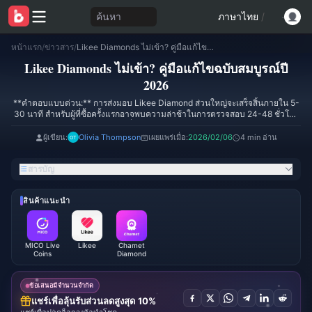
ค้นหา
ภาษาไทย
/
หน้าแรก
/
ข่าวสาร
/
Likee Diamonds ไม่เข้า? คู่มือแก้ไขฉบับสมบูรณ์ปี 2026
Likee Diamonds ไม่เข้า? คู่มือแก้ไขฉบับสมบูรณ์ปี
2026
**คำตอบแบบด่วน:** การส่งมอบ Likee Diamond ส่วนใหญ่จะเสร็จสิ้นภายใน 5-
30 นาที สำหรับผู้ที่ซื้อครั้งแรกอาจพบความล่าช้าในการตรวจสอบ 24-48 ชั่วโมง
โดย 80% จะได้รับภายใน 24 ชั่วโมง และ 90% จะได้รับการแก้ไขภายใน 48
ชั่วโมง คู่มือนี้ครอบคลุมถึงการแก้ไขปัญหา การตรวจสอบใบเสร็จ และกลยุทธ์การ
ผู้เขียน:
Olivia Thompson
เผยแพร่เมื่อ:
2026/02/06
4 min อ่าน
โต้แย้งเพื่อเรียกคืน Diamond ของคุณ
สารบัญ
สินค้าแนะนำ
MICO Live
Likee
Chamet
Coins
Diamond
ข้อเสนอมีจำนวนจำกัด
แชร์เพื่อลุ้นรับส่วนลดสูงสุด 10%