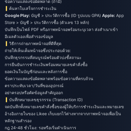
ข้อความแสดงข้อผิดพลาด (ถ้ามี)
ค้นหาใบเสร็จการชำระเงิน
Google Play:
บัญชี > ประวัติการซื้อ (ID รูปแบบ GPA)
Apple:
App
Store > บัญชี > ประวัติการซื้อ (ตัวเลข 13 หลัก)
บันทึกเป็นไฟล์ PDF หรือภาพหน้าจอพร้อมระบุเวลา ส่งสำเนาเข้า
อีเมลตัวเองเพื่อสำรองข้อมูล
วิธีการถ่ายภาพหน้าจอที่ดีที่สุด
ถ่ายให้เห็นเต็มหน้าจอซึ่งประกอบด้วย:
บันทึกธุรกรรมที่สมบูรณ์พร้อมตัวบ่งชี้สถานะ
การยืนยันการชำระเงินพร้อมหมายเลขคำสั่งซื้อ
ยอดเงินในบัญชีก่อนและหลังการซื้อ
ข้อความแสดงข้อผิดพลาดพร้อมข้อความที่ครบถ้วน
ตราประทับเวลา/วันที่ของอุปกรณ์
อย่าครอปหรือตัดข้อมูลสำคัญออก
บันทึกหมายเลขธุรกรรม (Transaction ID)
จดบันทึกทั้งหมายเลขคำสั่งซื้อของผู้ให้บริการชำระเงินและหมายเลข
อ้างอิงภายในของ Likee เก็บแยกไว้ต่างหากจากภาพหน้าจอเพื่อเป็น
หลักฐานสำรอง
กฎ 24-48 ชั่วโมง: รอหรือเริ่มดำเนินการ