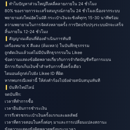
ทำไมปัญหาส่วนใหญ่ถึงคลี่คลายภายใน 24 ชั่วโมง
80% ของรายการจะเสร็จสมบูรณ์ภายใน 24 ชั่วโมงเนื่องจากระบบ
พยายามส่งใหม่อัตโนมัติ กระเป๋าเงินจะซิงค์ทุกๆ 15-30 นาทีพร้อม
ความพยายามในการจัดส่งหลายครั้ง การปิดปรับปรุงระบบมักจะเสร็จ
สิ้นภายใน 12-24 ชั่วโมง
สัญญาณเตือนที่ต้องดำเนินการทันที
เครื่องหมาย X สีแดง (ล้มเหลว) ในบันทึกธุรกรรม
ถูกตัดเงินแล้วแต่ไม่มีบันทึกธุรกรรมใน Likee
ข้อความแสดงข้อผิดพลาดเกี่ยวกับการจำกัดบัญชีหรือการแบน
มีการเรียกเก็บเงินซ้ำสำหรับการซื้อครั้งเดียว
ไดมอนด์ถูกส่งไปยัง Likee ID ที่ผิด
หากพบกรณีเหล่านี้ ให้ส่งคำร้องไปยังฝ่ายสนับสนุนทันที
บันทึกไทม์ไลน์
จดบันทึก:
เวลาที่ทำการซื้อ
เวลายืนยันการชำระเงิน
การรีเฟรชกระเป๋าเงินครั้งแรกและผลลัพธ์
เวลาที่ตรวจสอบในครั้งต่อๆ มาและการเปลี่ยนแปลงสถานะ
ข้อความแสดงข้อผิดพลาดพร้อมระบุเวลา