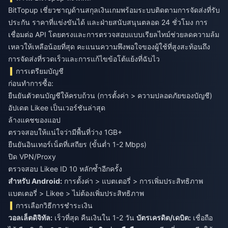
BitTopup เชี่ยวชาญด้านสกุลเงินเกมพร้อมระบบติดตามการจัดส่งที่รับ
ประกัน ราคาที่แข่งขันได้ และฝ่ายสนับสนุนตลอด 24 ชั่วโมง การ
เชื่อมต่อ API โดยตรงและการตรวจสอบแบบเรียลไทม์ช่วยลดความล้ม
เหลวให้เหลือน้อยที่สุด คะแนนความพึงพอใจของผู้ใช้ที่สูงสะท้อนถึง
การจัดส่งที่รวดเร็วและการแก้ไขข้อโต้แย้งที่ฉับไว
การเตรียมบัญชี
ก่อนทำการซื้อ:
ยืนยันตัวตนบัญชีให้ครบถ้วน (การตั้งค่า > ความปลอดภัยของบัญชี)
อัปเดต Likee เป็นเวอร์ชันล่าสุด
ล้างแคชของแอป
ตรวจสอบให้แน่ใจว่ามีพื้นที่ว่าง 1GB+
ยืนยันอินเทอร์เน็ตที่เสถียร (ขั้นต่ำ 1-2 Mbps)
ปิด VPN/Proxy
ตรวจสอบ Likee ID 10 หลักซ้ำอีกครั้ง
สำหรับ Android:
การตั้งค่า > แบตเตอรี่ > การเพิ่มประสิทธิภาพ
แบตเตอรี่ > Likee > ไม่ต้องเพิ่มประสิทธิภาพ
การเลือกวิธีการชำระเงิน
วอลเล็ตดิจิทัล:
เร็วที่สุด คืนเงินใน 1-2 วัน
บัตรเครดิต/เดบิต:
เชื่อถือ