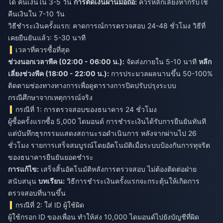
ได้ คืนเงินใน 3-5 วัน
การตัดเงินผ่านมือถือ:
ควรหลีกเลี่ยงหากรีบใช้
คืนเงินใน 7-10 วัน
วิธีชำระเงินครั้งแรก: คาดการณ์การตรวจสอบ 24-48 ชั่วโมง วิธีที่
เคยยืนยันแล้ว: 5-30 นาที
เวลาที่ควรซื้อที่สุด
ช่วงนอกเวลาพีค (02:00 - 06:00 น.):
จัดส่งภายใน 5-10 นาที
หลีก
เลี่ยงช่วงพีค (18:00 - 22:00 น.):
การประมวลผลนานขึ้น 50-100%
ติดตามช่องทางทางการเพื่อดูตารางการปิดปรับปรุงระบบ
กรณีศึกษาจากเหตุการณ์จริง
กรณีที่ 1: การตรวจสอบของธนาคาร 24 ชั่วโมง
ผู้ซื้อครั้งแรกซื้อ 5,000 ไดมอนด์ การชำระเงินได้รับการยืนยันทันที
แต่บันทึกธุรกรรมแสดงสถานะรอดำเนินการ หลังจากผ่านไป 26
ชั่วโมง รายการเสร็จสมบูรณ์โดยอัตโนมัติเมื่อระบบป้องกันการทุจริต
ของธนาคารยืนยันยอดชำระ
การแก้ไข:
เสร็จสิ้นอัตโนมัติหลังการตรวจสอบ ไม่ต้องติดต่อฝ่าย
สนับสนุน
บทเรียน:
วิธีการชำระเงินครั้งแรกจะกระตุ้นให้เกิดการ
ตรวจสอบที่นานขึ้น
กรณีที่ 2: ใส่ ID ผู้ใช้ผิด
ผู้ใช้กรอก ID ของเพื่อน ทำให้ส่ง 10,000 ไดมอนด์ไปยังบัญชีที่ผิด