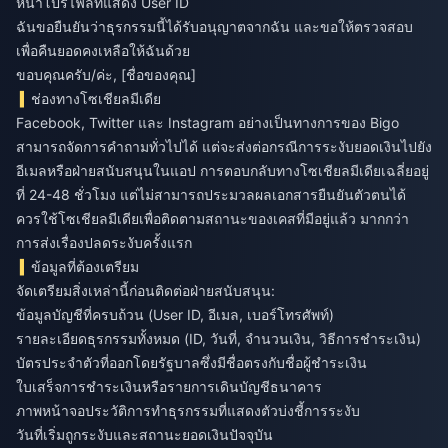
หน้าโปรไฟล์ที่แสดง User ID
ฉันขอยืนยันว่าธุรกรรมนี้ได้รับอนุญาตจากฉัน และขอให้ตรวจสอบ
เพื่อคืนยอดคงเหลือให้ฉันด้วย
ขอบคุณครับ/ค่ะ, [ชื่อของคุณ]
ช่องทางโซเชียลมีเดีย
Facebook, Twitter และ Instagram อย่างเป็นทางการของ Bigo
สามารถจัดการคำถามทั่วไปได้ แต่จะส่งต่อกรณีการระงับยอดเงินไปยัง
อีเมลหรือฝ่ายสนับสนุนในแอป การตอบกลับทางโซเชียลมีเดียเฉลี่ยอยู่
ที่ 24-48 ชั่วโมง แต่ไม่สามารถประมวลผลเอกสารยืนยันตัวตนได้
ควรใช้โซเชียลมีเดียเพื่อติดตามสถานะของเคสที่มีอยู่แล้ว มากกว่า
การส่งเรื่องปลดระงับครั้งแรก
ข้อมูลที่ต้องเตรียม
จัดเตรียมสิ่งเหล่านี้ก่อนติดต่อฝ่ายสนับสนุน:
ข้อมูลบัญชีที่ครบถ้วน (User ID, อีเมล, เบอร์โทรศัพท์)
รายละเอียดธุรกรรมทั้งหมด (ID, วันที่, จำนวนเงิน, วิธีการชำระเงิน)
บัตรประจำตัวที่ออกโดยรัฐบาลซึ่งมีชื่อตรงกับชื่อผู้ชำระเงิน
ใบเสร็จการชำระเงินหรือรายการเดินบัญชีธนาคาร
ภาพหน้าจอประวัติการทำธุรกรรมที่แสดงตัวบ่งชี้การระงับ
วันที่เริ่มถูกระงับและสถานะยอดเงินปัจจุบัน