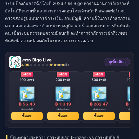
ระบบป้องกันการฉ้อโกงปี 2026 ของ Bigo ทำงานผ่านการวิเคราะห์
อัตโนมัติหลายชั้นและการตรวจสอบโดยเจ้าหน้าที่ แพลตฟอร์มจะ
ตรวจสอบรูปแบบการชำระเงิน, อายุบัญชี, ความถี่ในการทำธุรกรรม,
ความสอดคล้องของตำแหน่งทางภูมิศาสตร์ และสถานะการยืนยันตัว
ตน เมื่อระบบตรวจพบความผิดปกติ จะทำการจำกัดการเข้าถึงเพชร
ทันทีเพื่อความปลอดภัยในระหว่างการตรวจสอบ
เพชร Bigo Live
ดูเพิ่มเติม ›
4.05
667 ขายแล้ว
-40%
-40%
-40%
-40
100 เพชร
200 เพชร
500 เพชร
1000 เ
฿ 56.43
฿ 113.19
฿ 282.47
฿ 565
฿ 93.59
฿ 187.25
฿ 468.10
฿ 936.
ซื้อเลย
ซื้อเลย
ซื้อเลย
ซื้อเล
ข้อแตกต่างระหว่าง ถูกระงับยอด (Frozen) vs ถูกระงับบัญชี