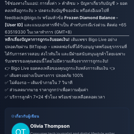
ใช้ช่องทางในแอป: การตั้งค่า > คำติชม > ปัญหาเกี่ยวกับบัญชี > ยอด
คงเหลือถูกระงับ > ปลดระงับบัญชีของฉัน หรือส่งอีเมลไปที่
feedback@bigo.tv
พร้อมหัวข้อ
Frozen Diamond Balance -
[User ID]
และแนบเอกสารที่จำเป็น สำหรับกรณีเร่งด่วน ติดต่อ +65
63519330 ในเวลาทำการ (GMT+8)
หลีกเลี่ยงปัญหาการถูกระงับยอดเงิน!
เติมเพชร Bigo Live อย่าง
ปลอดภัยผ่าน BitTopup - แพลตฟอร์มที่ได้รับอนุญาตพร้อมธุรกรรมที่
ได้รับการตรวจสอบ ส่งไวทันใจ และมีฝ่ายสนับสนุนลูกค้าโดยเฉพาะ
รับเพชรของคุณตอนนี้โดยไม่มีความเสี่ยงจากการถูกระงับ!
👉
Bigo Live ยอดคงเหลือของคุณถูกระงับหลังการเติมเงิน
👈
✅ เติมตรงอย่างเป็นทางการ ปลอดภัย 100%
✅ ไม่ต้องรอ – เติมเข้าภายใน 7 วินาที
✅ ส่วนลดมากมาย ราคาถูกกว่าเพื่อความคุ้มค่า
✅ บริการลูกค้า 7×24 ชั่วโมง พร้อมช่วยเหลือตลอดเวลา
เกี่ยวกับผู้เขียน
Olivia Thompson
Consumer tech journalist and digital lifestyle writer