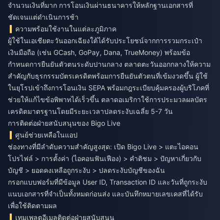
จำนวนเงินที่มาก การโอนเงินผ่านธนาคารให้หลักฐานเอกสารที่
ชัดเจนแต่ดำเนินการช้า
ความพร้อมใช้งานในแต่ละภูมิภาค
ผู้ใช้ในเอเชียตะวันออกเฉียงใต้ได้รับประโยชน์จากการรวมกระเป๋า
เงินมือถือ (เช่น GCash, GoPay, Dana, TrueMoney) พร้อมข้อ
กำหนดการยืนยันตัวตนระดับปานกลาง ตลาดตะวันออกกลางให้ความ
สำคัญกับธุรกรรมบัตรเครดิตพร้อมการยืนยันตัวตนที่เข้มงวดขึ้น ผู้ใช้
ในยุโรปเข้าถึงการโอนเงิน SEPA พร้อมกฎระเบียบคุ้มครองผู้บริโภคที่
ช่วยให้แก้ไขข้อพิพาทได้เร็วขึ้น ตลาดอเมริกาใช้การประมวลผลบัตร
เครดิตมาตรฐานโดยมีระยะเวลาปลดระงับเฉลี่ย 5-7 วัน
การติดต่อฝ่ายสนับสนุนของ Bigo Live
ศูนย์ช่วยเหลือในแอป
ช่องทางที่มีลำดับความสำคัญสูงสุด: เปิด Bigo Live > แตะไอคอน
โปรไฟล์ > การตั้งค่า (ไอคอนฟันเฟือง) > คำติชม > ปัญหาเกี่ยวกับ
บัญชี > ยอดคงเหลือถูกระงับ > ปลดระงับบัญชีของฉัน
กรอกแบบฟอร์มที่มีข้อมูล User ID, Transaction ID และวันที่ถูกระงับ
แนบเอกสารที่จำเป็นทั้งหมดก่อนส่ง และบันทึกหมายเลขเคสที่ได้รับ
เพื่อใช้ติดตามผล
เทมเพลตอีเมลติดต่อฝ่ายสนับสนุน