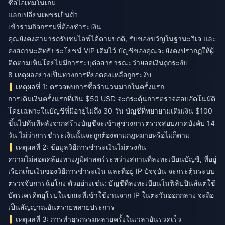
ซื้อไอเทมในเกม
แลกเปลี่ยนเพชรเป็นถั่ว
เข้าร่วมกิจกรรมที่ต้องชำระเงิน
คุณยังคงสามารถรับชมไลฟ์ได้ตามปกติ, รับของขวัญในฐานะวีเจ และ
คงสถานะสิทธิประโยชน์ VIP เดิมไว้ บัญชีของคุณจะยังคงปรากฏให้ผู้
ติดตามเห็นโดยไม่มีการระบุต่อสาธารณะว่ายอดเงินถูกระงับ
8 เหตุผลอย่างเป็นทางการที่ยอดคงเหลือถูกระงับ
เหตุผลที่ 1: ตรวจพบการซื้อจำนวนมากในครั้งแรก
การเติมเงินครั้งแรกที่เกิน $50 USD จะกระตุ้นการตรวจสอบอัตโนมัติ
โดยเฉพาะในบัญชีที่มีอายุไม่ถึง 30 วัน บัญชีที่พยายามเติมเงิน $100
ขึ้นไปทันทีหลังจากสร้างบัญชีจะเข้าสู่ช่วงการตรวจสอบภาคบังคับ 14
วัน ไม่ว่าการชำระเงินนั้นจะถูกต้องตามกฎหมายหรือไม่ก็ตาม
เหตุผลที่ 2: ข้อมูลวิธีการชำระเงินไม่ตรงกัน
ความไม่สอดคล้องทางภูมิศาสตร์ระหว่างสถานที่ลงทะเบียนบัญชี, ที่อยู่
เรียกเก็บเงินของวิธีการชำระเงิน และที่อยู่ IP ปัจจุบัน จะกระตุ้นระบบ
ตรวจจับการฉ้อโกง ตัวอย่างเช่น: บัญชีที่ลงทะเบียนในฟิลิปปินส์แต่ใช้
บัตรเครดิตยุโรปในขณะที่เข้าใช้งานจาก IP ในตะวันออกกลาง จะถือ
เป็นสัญญาณอันตรายหลายประการ
เหตุผลที่ 3: การทำธุรกรรมหลายครั้งในเวลาอันรวดเร็ว