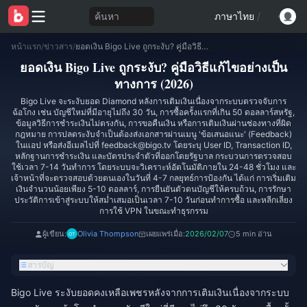
ค้นหา
ภาษาไทย
/
หน้าแรก
/
ข่าวสาร
/
ยอดเงิน Bigo Live ถูกระงับ? คู่มือวิธีแก้ไขอย่างเป็นทางการ (2026)
ยอดเงิน Bigo Live ถูกระงับ? คู่มือวิธีแก้ไขอย่างเป็น
ทางการ (2026)
Bigo Live จะระงับยอด Diamond หลังการเติมเงินเนื่องจากระบบตรวจจับการ
ฉ้อโกง เช่น บัญชีใหม่ที่มีอายุไม่ถึง 30 วัน, การซื้อครั้งแรกที่เกิน 50 ดอลลาร์สหรัฐ,
ข้อมูลวิธีการชำระเงินไม่ตรงกัน, การขอคืนเงิน หรือการเติมเงินผ่านช่องทางที่ผิด
กฎหมาย การปลดระงับจำเป็นต้องส่งเอกสารผ่านเมนู 'ข้อเสนอแนะ' (Feedback)
ในแอป หรือส่งอีเมลไปที่ feedback@bigo.tv โดยระบุ User ID, Transaction ID,
หลักฐานการชำระเงิน และบัตรประจำตัวที่ออกโดยรัฐบาล กระบวนการตรวจสอบ
ใช้เวลา 7-14 วันทำการ โดยระบบจะวิเคราะห์อัตโนมัติภายใน 24-48 ชั่วโมง และ
เจ้าหน้าที่จะตรวจสอบด้วยตนเองในวันที่ 4-7 กลยุทธ์การป้องกัน ได้แก่ การเริ่มเติม
เงินจำนวนน้อยเพียง 5-10 ดอลลาร์, การยืนยันตัวตนบัญชีให้ครบถ้วน, การรักษา
ประวัติการเข้าสู่ระบบให้สม่ำเสมอเป็นเวลา 7-10 วันก่อนทำการซื้อ และหลีกเลี่ยง
การใช้ VPN ในขณะทำธุรกรรม
ผู้เขียน:
Olivia Thompson
เผยแพร่เมื่อ:
2026/02/07
5 min อ่าน
สารบัญ
Bigo Live ระงับยอดคงเหลือเพชรหลังจากการเติมเงินเนื่องจากระบบ