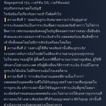
ข้อมูลอุปกรณ์ (รุ่น, เวอร์ชัน OS, เวอร์ชันแอป)
สรุปกิจกรรมล่าสุดในบัญชี
ไขข้อข้องใจเกี่ยวกับความเข้าใจผิดทั่วไป
ความเชื่อที่ 1: 'ยอดเงินถูกระงับหมายความว่าเงินสูญหาย'
การระงับยอดเงินเป็นการระงับเพื่อความปลอดภัยชั่วคราว ไม่ใช่การ
ยึดถาวร เพชรของคุณยังคงอยู่ในบัญชีตลอดการตรวจสอบ เมื่อยืนยัน
ตัวตนและตรวจสอบการชำระเงินสำเร็จ แพลตฟอร์มจะคืนสิทธิ์การ
เข้าถึงทั้งหมดโดยไม่มีการหักเงินหรือลงโทษใดๆ
ความเชื่อที่ 2: 'เฉพาะผู้ใช้ที่น่าสงสัยเท่านั้นที่จะถูกระงับ'
ระบบตรวจจับการฉ้อโกงอัตโนมัติจะทำงานตามรูปแบบธุรกรรม
ไม่ใช่เจตนาของผู้ใช้ ผู้ซื้อครั้งแรกที่ซื้อจำนวนมากอย่างถูกต้อง, ผู้ใช้ที่
เดินทางไปต่างประเทศ หรือผู้ที่เปลี่ยนวิธีการชำระเงิน ล้วนมีโอกาส
ถูกระงับได้แม้จะไม่มีกิจกรรมฉ้อโกงเลยก็ตาม
ความเชื่อที่ 3: 'การเติมเงินผ่านบุคคลที่สามนั้นเร็วกว่า'
แพลตฟอร์มบุคคลที่สามที่ไม่ได้รับอนุญาตสร้างความเสี่ยงสูงสุดใน
การถูกระงับ บริการเหล่านี้มักใช้ข้อมูลการชำระเงินที่ถูกขโมยมา
ละเมิดข้อกำหนดของแพลตฟอร์ม และไม่สามารถให้เอกสารธุรกรรมที่
ตรวจสอบได้ เฉพาะพันธมิตรที่ได้รับอนุญาตอย่าง
BitTopup
เท่านั้นที่
ดำเนินการผ่านข้อตกลงอย่างเป็นทางการ