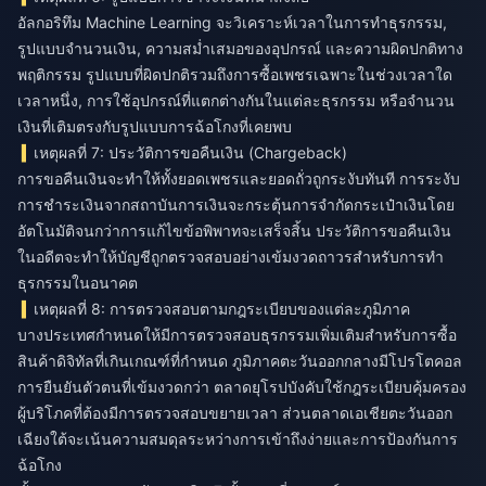
อัลกอริทึม Machine Learning จะวิเคราะห์เวลาในการทำธุรกรรม,
รูปแบบจำนวนเงิน, ความสม่ำเสมอของอุปกรณ์ และความผิดปกติทาง
พฤติกรรม รูปแบบที่ผิดปกติรวมถึงการซื้อเพชรเฉพาะในช่วงเวลาใด
เวลาหนึ่ง, การใช้อุปกรณ์ที่แตกต่างกันในแต่ละธุรกรรม หรือจำนวน
เงินที่เติมตรงกับรูปแบบการฉ้อโกงที่เคยพบ
เหตุผลที่ 7: ประวัติการขอคืนเงิน (Chargeback)
การขอคืนเงินจะทำให้ทั้งยอดเพชรและยอดถั่วถูกระงับทันที การระงับ
การชำระเงินจากสถาบันการเงินจะกระตุ้นการจำกัดกระเป๋าเงินโดย
อัตโนมัติจนกว่าการแก้ไขข้อพิพาทจะเสร็จสิ้น ประวัติการขอคืนเงิน
ในอดีตจะทำให้บัญชีถูกตรวจสอบอย่างเข้มงวดถาวรสำหรับการทำ
ธุรกรรมในอนาคต
เหตุผลที่ 8: การตรวจสอบตามกฎระเบียบของแต่ละภูมิภาค
บางประเทศกำหนดให้มีการตรวจสอบธุรกรรมเพิ่มเติมสำหรับการซื้อ
สินค้าดิจิทัลที่เกินเกณฑ์ที่กำหนด ภูมิภาคตะวันออกกลางมีโปรโตคอล
การยืนยันตัวตนที่เข้มงวดกว่า ตลาดยุโรปบังคับใช้กฎระเบียบคุ้มครอง
ผู้บริโภคที่ต้องมีการตรวจสอบขยายเวลา ส่วนตลาดเอเชียตะวันออก
เฉียงใต้จะเน้นความสมดุลระหว่างการเข้าถึงง่ายและการป้องกันการ
ฉ้อโกง