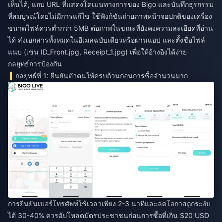
เห็นได้, แถบ URL ที่แสดงโดเมนทางการของ Bigo และบันทึกธุรกรรม
ที่สมบูรณ์โดยไม่มีการแก้ไข ใช้ฟังก์ชันถ่ายภาพหน้าจอปกติของเครื่อง
ขนาดไฟล์ควรต่ำกว่า 5MB ต่อภาพในขณะที่ยังคงความละเอียดที่อ่าน
ได้ ส่งเอกสารทั้งหมดในอีเมลฉบับเดียวหรือผ่านแอป และตั้งชื่อไฟล์
แนบ (เช่น ID_Front.jpg, Receipt_1.jpg) เพื่อให้อ้างอิงได้ง่าย
กลยุทธ์การป้องกัน
กลยุทธ์ที่ 1: ยืนยันตัวตนให้ครบถ้วนก่อนการซื้อจำนวนมาก
การยืนยันเบอร์โทรศัพท์ใช้เวลาเพียง 2-3 นาทีและลดโอกาสถูกระงับ
ได้ 30-40% ควรอัปโหลดบัตรประชาชนก่อนการซื้อที่เกิน $20 USD