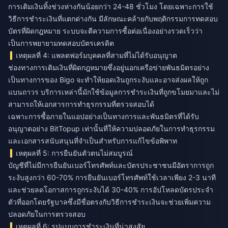
การเติมเงินทิ้งช่วงห่างกันน้อยกว่า 24-48 ชั่วโมง โดยเฉพาะการใช้
วิธีการชำระเงินที่แตกต่างกัน มีลักษณะคล้ายกับพฤติกรรมการทดสอบ
บัตรที่ผิดกฎหมาย ระบบจะตีความการซื้อต่อเนื่องอย่างรวดเร็วว่า
เป็นการพยายามทดสอบบัตรเครดิต
เหตุผลที่ 4: แพลตฟอร์มบุคคลที่สามที่ไม่ได้รับอนุญาต
ช่องทางการเติมเงินที่ผิดกฎหมายซึ่งอยู่นอกเครือข่ายพันธมิตรอย่าง
เป็นทางการของ Bigo จะทำให้ยอดเงินถูกระงับและอาจส่งผลให้ถูก
แบนถาวร บริการเหล่านี้มักใช้ข้อมูลการชำระเงินที่ถูกขโมยมาและไม่
สามารถให้เอกสารการทำธุรกรรมที่ตรวจสอบได้
เฉพาะการซื้อภายในแอปอย่างเป็นทางการและพันธมิตรที่ได้รับ
อนุญาตอย่าง
BitTopup
เท่านั้นที่ให้ความปลอดภัยในการทำธุรกรรม
และเอกสารสนับสนุนที่จำเป็นสำหรับการแก้ไขข้อพิพาท
เหตุผลที่ 5: การยืนยันตัวตนไม่สมบูรณ์
บัญชีที่ไม่มีการยืนยันเบอร์โทรศัพท์และบัตรประชาชนมีอัตราการถูก
ระงับสูงกว่า 60-70% การยืนยันเบอร์โทรศัพท์ใช้เวลาเพียง 2-3 นาที
และช่วยลดโอกาสการถูกระงับได้ 30-40% การอัปโหลดบัตรประจำ
ตัวที่ออกโดยรัฐบาลซึ่งมีชื่อตรงกับวิธีการชำระเงินจะช่วยเพิ่มความ
ปลอดภัยในการตรวจสอบ
เหตุผลที่ 6: รูปแบบการชำระเงินที่น่าสงสัย