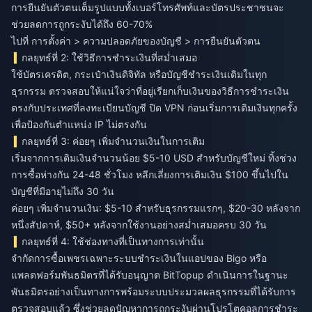
การยืนยันตัวตนเต็มรูปแบบทั้งเบอร์โทรศัพท์และบัตรประชาชนจะ
ช่วยลดการถูกระงับได้ถึง 60-70%
ไปที่ การตั้งค่า > ความปลอดภัยของบัญชี > การยืนยันตัวตน
กลยุทธ์ที่ 2: ใช้วิธีการชำระเงินที่สม่ำเสมอ
ใช้บัตรเครดิต, กระเป๋าเงินดิจิทัล หรือบัญชีชำระเงินเดิมในทุก
ธุรกรรม ตรวจสอบให้แน่ใจว่าที่อยู่เรียกเก็บเงินของวิธีการชำระเงิน
ตรงกับประเทศที่ลงทะเบียนบัญชี ปิด VPN ก่อนเริ่มการเติมเงินทุกครั้ง
เพื่อป้องกันตำแหน่ง IP ไม่ตรงกัน
กลยุทธ์ที่ 3: ค่อยๆ เพิ่มจำนวนเงินในการเติม
เริ่มจากการเติมเงินจำนวนน้อย $5-10 USD สำหรับบัญชีใหม่ ทิ้งช่วง
การซื้อห่างกัน 24-48 ชั่วโมง หลีกเลี่ยงการเติมเงิน $100 ขึ้นไปใน
บัญชีที่มีอายุไม่ถึง 30 วัน
ค่อยๆ เพิ่มจำนวนเงิน: $5-10 สำหรับธุรกรรมแรกๆ, $20-30 หลังจาก
หนึ่งสัปดาห์, $50+ หลังจากใช้งานอย่างสม่ำเสมอครบ 30 วัน
กลยุทธ์ที่ 4: ใช้ช่องทางที่เป็นทางการเท่านั้น
จำกัดการซื้อเพชรเฉพาะระบบชำระเงินในแอปของ Bigo หรือ
แพลตฟอร์มพันธมิตรที่ได้รับอนุญาต
BitTopup
ดำเนินการในฐานะ
พันธมิตรอย่างเป็นทางการพร้อมระบบประมวลผลธุรกรรมที่ได้รับการ
ตรวจสอบแล้ว ซึ่งช่วยลดปัญหาการถูกระงับผ่านโปรโตคอลการชำระ