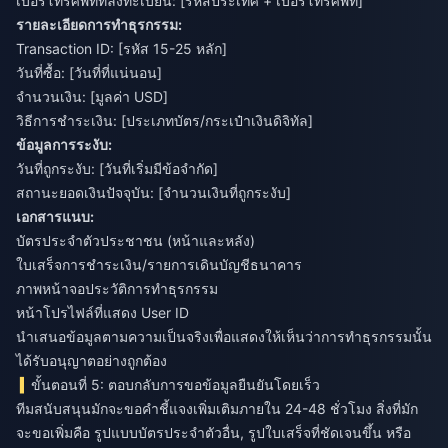
เบอร์โทรศัพท์ที่ลงทะเบียน: [รหัสประเทศ + เบอร์โทรศัพท์]
รายละเอียดการทำธุรกรรม:
Transaction ID: [รหัส 15-25 หลัก]
วันที่ซื้อ: [วันที่ที่แน่นอน]
จำนวนเงิน: [มูลค่า USD]
วิธีการชำระเงิน: [ประเภทบัตร/กระเป๋าเงินดิจิทัล]
ข้อมูลการระงับ:
วันที่ถูกระงับ: [วันที่เริ่มมีข้อจำกัด]
สถานะยอดเงินปัจจุบัน: [จำนวนเงินที่ถูกระงับ]
เอกสารแนบ:
บัตรประจำตัวประชาชน (หน้าและหลัง)
ใบเสร็จการชำระเงิน/รายการเดินบัญชีธนาคาร
ภาพหน้าจอประวัติการทำธุรกรรม
หน้าโปรไฟล์ที่แสดง User ID
นำเสนอข้อมูลตามความเป็นจริงเพื่อแสดงให้เห็นว่าการทำธุรกรรมนั้น
ได้รับอนุญาตอย่างถูกต้อง
ขั้นตอนที่ 5: ตอบกลับการขอข้อมูลยืนยันโดยเร็ว
ทีมสนับสนุนมักจะขอคำชี้แจงเพิ่มเติมภายใน 24-48 ชั่วโมง สิ่งที่มัก
จะขอเพิ่มคือ รูปแบบบัตรประจำตัวอื่น, รูปใบเสร็จที่ชัดเจนขึ้น หรือ