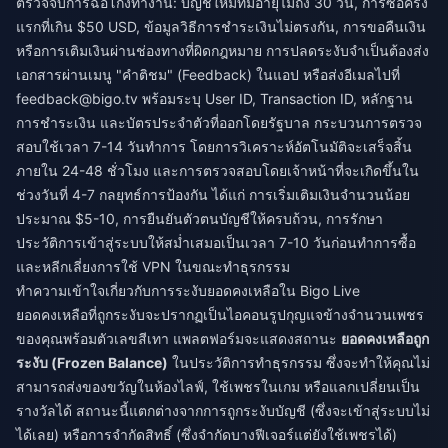
ตรวจจับการฉ้อโกงทำงาน: บัญชีใหม่ที่มีอายุไม่ถึง 30 วัน, การซื้อครั้ง
แรกที่เกิน $50 USD, ข้อมูลวิธีการชำระเงินไม่ตรงกัน, การขอคืนเงิน
หรือการเติมเงินผ่านช่องทางที่ผิดกฎหมาย การปลดระงับจำเป็นต้องส่ง
เอกสารผ่านเมนู "คำติชม" (Feedback) ในแอป หรือส่งอีเมลไปที่
feedback@bigo.tv
พร้อมระบุ User ID, Transaction ID, หลักฐาน
การชำระเงิน และบัตรประจำตัวที่ออกโดยรัฐบาล กระบวนการตรวจ
สอบใช้เวลา 7-14 วันทำการ โดยการวิเคราะห์อัตโนมัติจะเสร็จสิ้น
ภายใน 24-48 ชั่วโมง และการตรวจสอบโดยเจ้าหน้าที่จะเกิดขึ้นใน
ช่วงวันที่ 4-7 กลยุทธ์การป้องกัน ได้แก่ การเริ่มเติมเงินจำนวนน้อย
ประมาณ $5-10, การยืนยันตัวตนบัญชีให้ครบถ้วน, การรักษา
ประวัติการเข้าสู่ระบบให้สม่ำเสมอเป็นเวลา 7-10 วันก่อนทำการซื้อ
และหลีกเลี่ยงการใช้ VPN ในขณะทำธุรกรรม
ทำความเข้าใจเกี่ยวกับการระงับยอดคงเหลือใน Bigo Live
ยอดคงเหลือที่ถูกระงับจะปรากฏเป็นไอคอนรูปกุญแจข้างจำนวนเพชร
ของคุณพร้อมตัวเลขสีเทา แพลตฟอร์มจะแสดงสถานะ
ยอดคงเหลือถูก
ระงับ (Frozen Balance)
ในประวัติการทำธุรกรรม ซึ่งจะทำให้คุณไม่
สามารถส่งของขวัญในห้องไลฟ์, ใช้เพชรในเกม หรือแลกเปลี่ยนเป็น
รางวัลได้ สถานะนี้แตกต่างจากการถูกระงับบัญชี (ซึ่งจะเข้าสู่ระบบไม่
ได้เลย) หรือการจำกัดสิทธิ์ (ซึ่งจำกัดบางฟีเจอร์แต่ยังใช้เพชรได้)