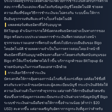
ประมวลผลธุรกรรมโดยตรงผ่านเกตเวย์การชำระเงินที่ได้รับการตรวจ
สอบ การซื้อในแอปจะเชื่อมโยงกับข้อมูลบัญชีโดยอัตโนมัติ ช่วยลด
ความเสี่ยงที่ข้อมูลวิธีการชำระเงินจะไม่ตรงกัน ระบบนี้จะให้การ
ยืนยันธุรกรรมทันทีและสร้างใบเสร็จอัตโนมัติ
แพลตฟอร์มพันธมิตรที่ได้รับอนุญาต
BitTopup
ดำเนินการภายใต้ข้อตกลงพันธมิตรอย่างเป็นทางการของ
Bigo พร้อมระบบประมวลผลการชำระเงินที่ตรวจสอบล่วงหน้า
ธุรกรรมจะรวมเอกสารที่ครบถ้วนซึ่งส่งไปยังระบบยืนยันของ Bigo
โดยอัตโนมัติ ช่วยลดความจำเป็นในการตรวจสอบโดยเจ้าหน้าที่
พันธมิตรที่ได้รับอนุญาตมีช่องทางสื่อสารโดยตรงกับทีมสนับสนุนของ
Bigo ทำให้แก้ไขข้อพิพาทได้เร็วขึ้น บริการลูกค้าของ BitTopup ยัง
ช่วยสนับสนุนในการเตรียมเอกสารอีกด้วย
การเลือกวิธีการชำระเงิน
บัตรเครดิตให้การคุ้มครองการฉ้อโกงที่แข็งแกร่งที่สุด แต่ต้องใช้ชื่อที่
ตรงกันระหว่างเจ้าของบัตรและผู้ลงทะเบียนบัญชี กระเป๋าเงินดิจิทัลให้
ความเป็นส่วนตัวในการทำธุรกรรม แต่อาจทำให้การยืนยันตัวตนซับ
ซ้อนขึ้นหากข้อมูลการลงทะเบียนกระเป๋าเงินต่างจากข้อมูลบัญชี Bigo
ระบบชำระเงินผ่านมือถือช่วยให้การซื้อจำนวนน้อย (ต่ำกว่า $20
USD) สะดวกขึ้น แต่อาจเผชิญกับอัตราการถูกระงับที่สูงกว่าสำหรับ