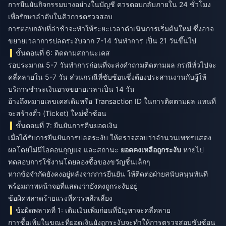
การยืนยันกิจกรรมบางอย่างในบัญชี ควรตอบกลับภายใน 24 ชั่วโมง
เพื่อรักษาลำดับในคิวการตรวจสอบ
การตอบกลับที่ล่าช้าจะทำให้ระยะเวลาดำเนินการเริ่มต้นใหม่ ซึ่งอาจ
ขยายเวลาการปลดระงับจาก 7-14 วันทำการ เป็น 21 วันขึ้นไป
ขั้นตอนที่ 6: ติดตามสถานะเคส
รอประมาณ 5-7 วันทำการก่อนที่จะส่งคำถามติดตามผล กรณีทั่วไปจะ
คลี่คลายใน 5-7 วัน ส่วนกรณีที่ซับซ้อนซึ่งต้องประสานงานกับผู้ให้
บริการชำระเงินอาจขยายเวลาเป็น 14 วัน
อ้างถึงหมายเลขเคสเดิมหรือ Transaction ID ในการติดตามผล แทนที่
จะสร้างตั๋ว (Ticket) ใหม่ซ้ำซ้อน
ขั้นตอนที่ 7: ยืนยันการคืนยอดเงิน
เมื่อได้รับการยืนยันการปลดระงับ ให้ตรวจสอบว่าจำนวนเพชรแสดง
ผลโดยไม่มีไอคอนกุญแจ และสถานะ
ยอดคงเหลือถูกระงับ
หายไป
ทดสอบการใช้งานโดยลองซื้อของขวัญชิ้นเล็กๆ
หากข้อจำกัดยังคงอยู่หลังจากการยืนยัน ให้ติดต่อฝ่ายสนับสนุนทันที
พร้อมภาพหน้าจอที่แสดงว่ายังคงถูกระงับอยู่
ข้อผิดพลาดร้ายแรงที่ควรหลีกเลี่ยง
ข้อผิดพลาดที่ 1: เติมเงินเพิ่มก่อนที่ปัญหาจะคลี่คลาย
การซื้อเพิ่มในขณะที่ยอดเงินยังถูกระงับจะทำให้การตรวจสอบซับซ้อน