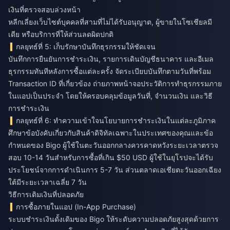
เงินที่ตรวจสอบล่วงหน้า
หลีกเลี่ยงเว็บไซต์บุคคลที่สามที่ไม่ได้รับอนุญาต, ผู้ขายในโซเชียลมี
เดีย หรือบริการที่ให้ส่วนลดผิดปกติ
กลยุทธ์ที่ 5: เก็บรักษาบันทึกธุรกรรมให้ชัดเจน
บันทึกการยืนยันการชำระเงิน, รายการเดินบัญชีธนาคาร และอีเมล
ธุรกรรมทันทีหลังการซื้อแต่ละครั้ง จัดระเบียบบันทึกตามวันที่พร้อม
Transaction ID ที่เกี่ยวข้อง ถ่ายภาพหน้าจอประวัติการทำธุรกรรมภาย
ในแอปเป็นประจำ โดยให้ครอบคลุมข้อมูลวันที่, จำนวนเงิน และวิธี
การชำระเงิน
กลยุทธ์ที่ 6: ทำความเข้าใจนโยบายการชำระเงินในแต่ละภูมิภาค
ศึกษาข้อบังคับเกี่ยวกับสินค้าดิจิทัลเฉพาะในประเทศของคุณและข้อ
กำหนดของ Bigo ผู้ใช้ในตะวันออกกลางควรคาดหวังระยะเวลาตรวจ
สอบ 10-14 วันสำหรับการซื้อที่เกิน $50 USD ผู้ใช้ในยุโรปจะได้รับ
ประโยชน์จากการดำเนินการ 5-7 วัน ส่วนตลาดเอเชียตะวันออกเฉียง
ใต้มีระยะเวลาเฉลี่ย 7 วัน
วิธีการเติมเงินที่ปลอดภัย
การซื้อภายในแอป (In-App Purchase)
ระบบชำระเงินดั้งเดิมของ Bigo ให้ระดับความปลอดภัยสูงสุดด้วยการ