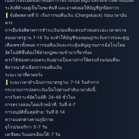
เป็นการละเมิดข้อกำหนดการใช้งานของ Bigo และจะทำให้คำขอปลด
ระงับที่ค้างอยู่เป็นโมฆะทันที และอาจส่งผลให้บัญชีถูกปิดถาวร
ข้อผิดพลาดที่ 5: เริ่มการขอคืนเงิน (Chargeback) ก่อนเวลาอัน
ควร
การยื่นข้อพิพาทการชำระเงินก่อนที่จะครบกำหนดระยะเวลาตรวจ
สอบมาตรฐาน 7-14 วัน จะทำให้บัญชีของคุณถูกระงับถาวรและสูญ
เสียเพชรทั้งหมด การขอคืนเงินจะกระตุ้นสัญญาณการฉ้อโกงโดย
อัตโนมัติซึ่งต้องใช้ฝ่ายกฎหมายเข้ามาเกี่ยวข้อง
ควรใช้ช่องทางปลดระงับอย่างเป็นทางการให้ครบถ้วนก่อนที่จะ
พิจารณาตัวเลือกการขอคืนเงิน
ระยะเวลาที่คาดหวัง
ระยะเวลาดำเนินการมาตรฐาน: 7-14 วันทำการ
กระบวนการปลดระงับเป็นไปตามลำดับเวลาดังนี้:
การวิเคราะห์อัตโนมัติ: 24-48 ชั่วโมง
การตรวจสอบโดยเจ้าหน้าที่: วันที่ 4-7
การอนุมัติขั้นสุดท้าย: วันที่ 8-14
ความแตกต่างตามภูมิภาค:
ยุโรป/อเมริกา: 5-7 วัน
เอเชียตะวันออกเฉียงใต้: 7 วัน