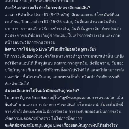
เฉียงใต้ 7 วัน, ตะวันออกกลาง 10-14 วัน
ต้องใช้เอกสารอะไรบ้างในการปลดระงับยอดเงิน?
เอกสารที่จำเป็น: User ID (8-12 หลัก), อีเมลและเบอร์โทรศัพท์ที่ลง
ทะเบียน, Transaction ID (15-25 หลัก), วันที่และจำนวนเงินที่ทำ
รายการ, รายละเอียดวิธีการชำระเงิน, วันที่เริ่มถูกระงับ, บัตรประจำ
ตัวประชาชนที่ชื่อตรงกับผู้ชำระเงิน, ใบเสร็จการชำระเงิน และภาพ
หน้าจอประวัติการทำธุรกรรม
ยังสามารถใช้ Bigo Live ได้ไหมถ้ามียอดเงินถูกระงับ?
ได้ การระงับยอดเงินจะจำกัดเฉพาะการทำธุรกรรมเพชรเท่านั้น แต่ยัง
คงใช้งานแอปได้เต็มรูปแบบ คุณสามารถดูสตรีม, ส่งข้อความ, รับของ
ขวัญในฐานะวีเจ และเข้าถึงการตั้งค่าโปรไฟล์ได้ แต่จะไม่สามารถส่ง
ของขวัญ, ซื้อไอเทมในเกม, แลกเพชรเป็นถั่ว หรือเข้าร่วมกิจกรรมที่
ต้องจ่ายเงินได้
ฉันจะเสียเพชรไปไหมถ้ามียอดเงินถูกระงับ?
ไม่ เพชรที่ถูกระงับจะยังคงอยู่ในบัญชีของคุณตลอดการตรวจสอบ เมื่อ
ยืนยันตัวตนและตรวจสอบการชำระเงินสำเร็จ แพลตฟอร์มจะคืนสิทธิ์
การเข้าถึงทั้งหมดโดยไม่มีการหักเงิน การระงับยอดเงินเป็นการระงับ
เพื่อความปลอดภัยชั่วคราว ไม่ใช่การยึดถาวร
จะติดต่อฝ่ายสนับสนุน Bigo Live เรื่องยอดเงินถูกระงับได้อย่างไร?