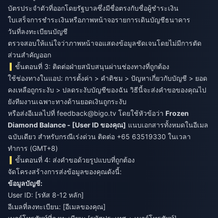
บัตรประจำตัวที่ออกโดยรัฐบาลซึ่งมีชื่อตรงกับชื่อผู้ชำระเงิน
ใบเสร็จการชำระเงินหรือภาพหน้าจอรายการเดินบัญชีธนาคาร
วันที่ลงทะเบียนบัญชี
ตรวจสอบให้แน่ใจว่าภาพหน้าจอแสดงข้อมูลชัดเจนโดยไม่มีการตัด
ส่วนสำคัญออก
ขั้นตอนที่ 3: ติดต่อฝ่ายสนับสนุนผ่านช่องทางที่ถูกต้อง
ใช้ช่องทางในแอป: การตั้งค่า > คำติชม > ปัญหาเกี่ยวกับบัญชี > ยอด
คงเหลือถูกระงับ > ปลดระงับบัญชีของฉัน วิธีนี้จะส่งคำขอของคุณไป
ยังทีมงานเฉพาะทางด้านยอดเงินถูกระงับ
หรือส่งอีเมลไปที่
feedback@bigo.tv
โดยใช้หัวข้อว่า
Frozen
Diamond Balance - [User ID ของคุณ]
แนบเอกสารทั้งหมดในอีเมล
ฉบับเดียว สำหรับกรณีเร่งด่วน ติดต่อ +65 63519330 ในเวลา
ทำการ (GMT+8)
ขั้นตอนที่ 4: ส่งคำขอด้วยรูปแบบที่ถูกต้อง
จัดโครงสร้างการส่งข้อมูลของคุณดังนี้:
ข้อมูลบัญชี:
User ID: [รหัส 8-12 หลัก]
อีเมลที่ลงทะเบียน: [อีเมลของคุณ]