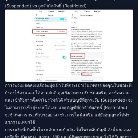
(Suspended) vs ถูกจำกัดสิทธิ์ (Restricted)
การระงับยอดคงเหลือจะมุ่งเป้าไปที่กระเป๋าเงินเพชรของคุณในขณะที่
ยังคงใช้งานแอปได้ตามปกติ คุณยังสามารถรับชมสตรีม, ส่งข้อความ
และเข้าถึงการตั้งค่าโปรไฟล์ได้ ส่วนบัญชีที่ถูกระงับ (Suspended) จะ
ไม่สามารถเข้าสู่ระบบได้เลย และบัญชีที่ถูกจำกัดสิทธิ์ (Restricted)
จะจำกัดการกระทำบางอย่าง เช่น การไลฟ์สตรีม แต่ยังอนุญาตให้ทำ
ธุรกรรมเพชรได้
การระงับนี้เกิดขึ้นในระดับกระเป๋าเงิน ไม่ใช่ระดับบัญชี ดังนั้นยอดคง
เหลือถั่ว (Beans), สถานะ VIP และผู้ติดตามของคุณจะไม่ได้รับผลกระ