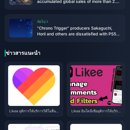
accumulated global sales of more than 2.2
million, with a loss of US$8 million
ถัดไป
"Chrono Trigger" producers Sakaguchi,
Horii and others are dissatisfied with PS5
change to X confirmation
ข่าวสารแนะนำ
Likee ยุติการให้บริการวิดีโอสั้นใน
Likee อินโดนีเซียยุติการให้บริการ
อินโดนีเซีย (เมษายน 2026): เหรีย
ในเดือนเมษายน 2026: คู่มือขั้นต
ญ การสำรองข้อมูล และขั้นตอนถัด
อนถัดไปฉบับสมบูรณ์สำหรับคุณ
ไป