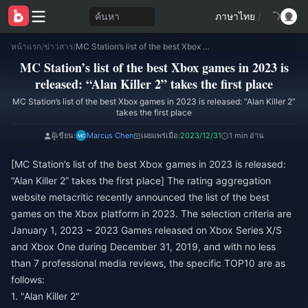
ค้นหา
ภาษาไทย
/
หน้าแรก
/
ข่าวสาร
/
MC Station’s list of the best Xbox games in 2023 is released: “Alan Killer 2” takes the first place
MC Station’s list of the best Xbox games in 2023 is
released: “Alan Killer 2” takes the first place
MC Station’s list of the best Xbox games in 2023 is released: “Alan Killer 2”
takes the first place
ผู้เขียน:
Marcus Chen
เผยแพร่เมื่อ:
2023/12/31
1 min อ่าน
[MC Station’s list of the best Xbox games in 2023 is released:
“Alan Killer 2” takes the first place] The rating aggregation
website metacritic recently announced the list of the best
games on the Xbox platform in 2023. The selection criteria are
January 1, 2023 ~ 2023 Games released on Xbox Series X/S
and Xbox One during December 31, 2019, and with no less
than 7 professional media reviews, the specific TOP10 are as
follows:
1. "Alan Killer 2"