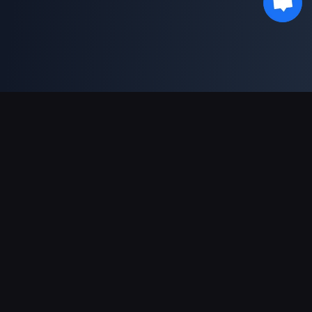
ช่องทางการชำระเงินที่รองรับ
พันธมิตร
Genshin Impact Wiki
Honkai: Star Rail WIKI
Zenless Zone Zero WIKI
PUBG Mobile WIKI
BitTopup News