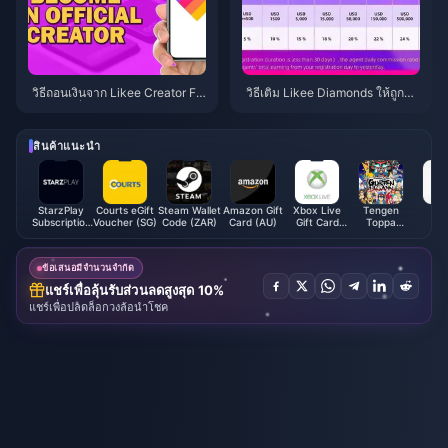
วิธีถอนเงินจาก Likee Creator Fu
วิธีเติม Likee Diamonds ให้ถูกที่สุ
nd และเพิ่มรายได้ให้สูงสุดในปี 20
ดในเดือนเมษายน 2026 (ประหยัด
26
สูงสุดถึง 65%)
สินค้าแนะนำ
StarzPlay
Courts eGift
Steam Wallet
Amazon Gift
Xbox Live
Tengen
Lik
Subscription
Voucher (SG)
Code (ZAR)
Card (AU)
Gift Card
Toppa
(Global)
(HK)
Gurren
Lagann
Coins SEA
ข้อเสนอมีจำนวนจำกัด
แชร์เพื่อลุ้นรับส่วนลดสูงสุด 10%
แชร์เพื่อปลดล็อกวงล้อนำโชค