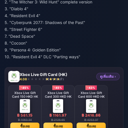
2. "The Witcher 3: Wild Hunt" complete version
3. "Diablo 4"
4. "Resident Evil 4"
5. "Cyberpunk 2077: Shadows of the Past"
6. "Street Fighter 6"
7. "Dead Space"
8. "Cocoon"
9. "Persona 4: Golden Edition"
10. "Resident Evil 4" DLC "Parting ways"
Xbox Live Gift Card (HK)
ดูเพิ่มเติม ›
4.08
884 ขายแล้ว
-45%
-45%
-43%
Xbox Live Gift
Xbox Live Gift
Xbox Live Gift
Card 150 HKD HK
Card 300 HKD HK
Card 600 HKD HK
฿ 581.15
฿ 1161.97
฿ 2416.86
฿ 1063.34
฿ 2126.65
฿ 4253.37
ซื้อเลย
ซื้อเลย
ซื้อเลย