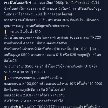
เซลฟี่ไบโอเมตริกซ์
: ความละเอียด 1080p โดยถือบัตรประจำตัวไว้
ข้างใบหน้าในแสงธรรมชาติ ระบบจดจำใบหน้าจะเปรียบเทียบกับรูป
ในบัตร (มีโอกาสผ่าน 70% ในการลองครั้งแรก)
การตรวจสอบใช้เวลา 1-3 วัน ประมาณ 30% ต้องส่งใหม่เนื่องจาก
คุณภาพของรูปภาพหรือปัญหาเกี่ยวกับเอกสาร
การถอนเงินขั้นต่ำ $10
เป็นนโยบายของแพลตฟอร์มและเศรษฐศาสตร์ของธุรกรรม TRC20
หากต่ำกว่านี้ ค่าธรรมเนียมจะสูงเกินสัดส่วน
ดำเนินการในจำนวนที่เพิ่มขึ้นทีละ $10 เท่านั้น: $10, $20, $30...
จนถึงสูงสุด $500 หากพยายามถอน $15 หรือ $25 จะถูกปฏิเสธโดย
อัตโนมัติ
วงเงินรายวัน: $500 ต่อ 24 ชั่วโมง (รีเซ็ตเวลาเที่ยงคืน UTC+8)
วงเงินรวม 30 วัน: $15,000
รายการตรวจสอบคุณสมบัติที่ครบถ้วน
ยอดคะแนน > 100,000 พร้อมคะแนนสำรอง 10% (ขั้นต่ำ 110,000)
มีเครื่องหมายถูกสีเขียวระดับ 5 ในโปรไฟล์
แอปเวอร์ชัน 2.9.6+ (การตั้งค่า > เกี่ยวกับ)
เปิดใช้งาน 2FA และสามารถสร้างรหัสได้
กระเป๋า��งิน USDT TRC20 ได้รับการตรวจสอบแล้ว (ขึ้นต้นด้วย