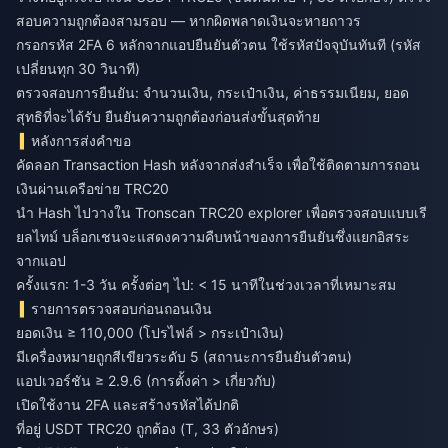
สอบความถูกต้องสามรอบ — หากผิดพลาดเงินจะหายถาวร
กรอกรหัส 2FA 6 หลักจากแอปยืนยันตัวตน ใช้รหัสปัจจุบันทันที (รหัส
เปลี่ยนทุก 30 วินาที)
ตรวจสอบการยืนยัน: จำนวนเงิน, กระเป๋าเงิน, ค่าธรรมเนียม, ยอด
สุทธิที่จะได้รับ ยืนยันความถูกต้องก่อนส่งขั้นสุดท้าย
หลังการส่งคำขอ
คัดลอก Transaction Hash หลังจากส่งสำเร็จ เพื่อใช้ติดตามการถอน
เงินผ่านเครือข่าย TRC20
นำ Hash ไปวางใน Tronscan TRC20 explorer เพื่อตรวจสอบแบบเรี
ยลไทม์ บล็อกเชนจะแสดงความคืบหน้าของการยืนยันซึ่งแยกอิสระ
จากแอป
ครั้งแรก: 1-3 วัน ครั้งต่อๆ ไป: < 15 นาทีในช่วงเวลาที่เหมาะสม
รายการตรวจสอบก่อนถอนเงิน
ยอดเงิน ≥ 110,000 (โปรไฟล์ > กระเป๋าเงิน)
มีเครื่องหมายถูกสีเขียวระดับ 5 (สถานะการยืนยันตัวตน)
แอปเวอร์ชัน ≥ 2.9.6 (การตั้งค่า > เกี่ยวกับ)
เปิดใช้งาน 2FA และสร้างรหัสได้ปกติ
ที่อยู่ USDT TRC20 ถูกต้อง (T, 33 ตัวอักษร)