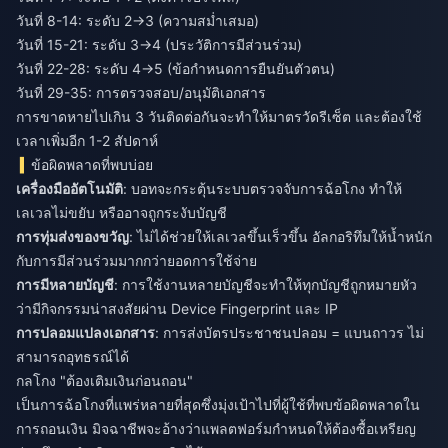
วันที่ 8-14: ระดับ 2→3 (ความสม่ำเสมอ)
วันที่ 15-21: ระดับ 3→4 (ประวัติการมีส่วนร่วม)
วันที่ 22-28: ระดับ 4→5 (ข้อกำหนดการยืนยันตัวตน)
วันที่ 29-35: การตรวจสอบ/อนุมัติเอกสาร
การขาดหายไปเกิน 3 วันติดต่อกันจะทำให้มาตรวัดรีเซ็ต และต้องใช้
เวลาเพิ่มอีก 1-2 สัปดาห์
ข้อผิดพลาดที่พบบ่อย
เครื่องมืออัตโนมัติ
: บอทจะกระตุ้นระบบตรวจจับการฉ้อโกง ทำให้
เลเวลไม่ขยับ หรืออาจถูกระงับบัญชี
การทุ่มส่งของขวัญ
: ไม่ได้ช่วยให้เลเวลขึ้นเร็วขึ้น อัลกอริทึมให้น้ำหนัก
กับการมีส่วนร่วมมากกว่ายอดการใช้จ่าย
การมีหลายบัญชี
: การใช้งานหลายบัญชีจะทำให้ทุกบัญชีถูกหมายหัว
ว่ามีกิจกรรมน่าสงสัยผ่าน Device Fingerprint และ IP
การปลอมแปลงเอกสาร
: การส่งบัตรประชาชนปลอม = แบนถาวร ไม่
สามารถอุทธรณ์ได้
กลโกง "ต้องเติมเงินก่อนถอน"
เป็นการฉ้อโกงที่แพร่หลายที่สุดซึ่งมุ่งเป้าไปที่ผู้ใช้ที่พบข้อผิดพลาดใน
การถอนเงิน มิจฉาชีพจะอ้างว่าแพลตฟอร์มกำหนดให้ต้องซื้อเหรียญ