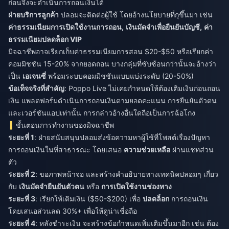
ก่อนจึงจะดำเนินการถอนเงินได้
ฝ่ายบริการลูกค้า
ปลอมจะติดต่อผู้ใช้ โดยอ้างนโยบายที่กุขึ้นมา เช่น
ค่าธรรมเนียมการเปิดใช้งานการถอน,
เงินมัดจำเพื่อยืนยันบัญชี,
ค่า
ธรรมเนียมปลดล็อก VIP
มิจฉาชีพอาจเรียกเก็บค่าธรรมเนียมการสอน $20-$50 หรือเรียกค่า
คอมมิชชัน 15-20% จากยอดถอน บางกลุ่มที่ซับซ้อนกว่านั้นจะอ้างว่า
เป็น
เอเจนซี่
พร้อมระบบคอมมิชชันแบบแบ่งระดับ (20-50%)
ข้อเท็จจริงที่สำคัญ
: Poppo Live ไม่เคยกำหนดให้ต้องเติมเงินก่อนถอน
เงิน แพลตฟอร์มดำเนินการถอนเงินตามยอดคะแนน การยืนยันตัวตน
และเวอร์ชันแอปเท่านั้น การกล่าวอ้างอื่นใดถือเป็นการฉ้อโกง
ขั้นตอนการทำงานของมิจฉาชีพ
ระยะที่ 1
: ฝ่ายสนับสนุนปลอมส่งข้อความหาผู้ใช้ที่โพสต์เรื่องปัญหา
การถอนเงินในที่สาธารณะ โดยเสนอ
ความช่วยเหลือ
ผ่านแชทส่วน
ตัว
ระยะที่ 2
: ขอภาพหน้าจอ และสร้างคำอธิบายทางเทคนิคปลอมๆ เกี่ยว
กับ
เงินมัดจำยืนยันตัวตน
หรือ
การเปิดใช้งานช่องทาง
ระยะที่ 3
: เรียกให้เติมเงิน ($50-$200) เพื่อ
ปลดล็อก
การถอนเงิน
โดยเสนอส่วนลด 30%+ เพื่อให้ดูน่าเชื่อถือ
ระยะที่ 4
: หลังชำระเงิน จะสร้างข้อกำหนดเพิ่มเติมขึ้นมาอีก เช่น ต้อง