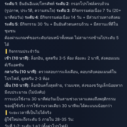
ระดับ 1
: ยืนยันอีเมล/โทรศัพท์
ระดับ 2
: กรอกโปรไฟล์ครบถ้วน
(รูปภาพ, ประวัติ, ความสนใจ)
ระดับ 3
: มีกิจกรรมต่อเนื่อง 7 วัน (20+
นาทีต่อวัน)
ระดับ 4
: มีกิจกรรมต่อเนื่อง 14 วัน + มีส่วนร่วมทางสังคม
ระดับ 5
: มีกิจกรรม 30 วัน + ยืนยันตัวตนครบถ้วน + มีสถานะที่ดีใน
ชุมชน
ต้องผ่านเกณฑ์ของระดับก่อนหน้าทั้งหมด ไม่สามารถข้ามไประดับ 5
ได้
กิจกรรมประจำวัน
เช้า (10 นาที)
: ล็อกอิน, ดูสตรีม 3-5 ห้อง ห้องละ 2 นาที, ส่งคอมเมน
ต์/รีแอคชัน
กลางวัน (10 นาที)
: ตรวจสอบการแจ้งเตือน, ตอบกลับคอมเมนต์ใน
โปรไฟล์, ดูสตรีม 2-3 ห้อง
เย็น (10 นาที)
: ล็อกอินครั้งสุดท้าย, ร่วมแชท, ส่งของขวัญเล็กน้อยหาก
มีงบประมาณ (ไม่บังคับ)
การแบ่งใช้งาน 30 นาทีต่อวันเป็นสามช่วงเวลาแสดงถึงพฤติกรรม
ของผู้ใช้จริง การใช้งานรวดเดียว 30 นาทีจะได้คะแนนน้อยกว่า
ระยะเวลาที่เป็นไปได้จริง
ผู้ใช้ใหม่จะถึงระดับ 5 ภายใน 28-35 วัน:
วันที่ 1-7: ระดับ 1→2 (ตั้งค่าโปรไฟล์)