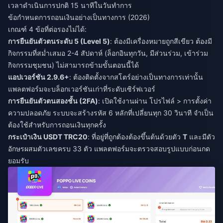
เวลาดำเนินการปกติ 15 นาทีในวันทำการ
ข้อกำหนดการถอนเงินอย่างเป็นทางการ (2026)
เกณฑ์ 4 ข้อที่ต่อรองไม่ได้:
การยืนยันตัวตนระดับ 5 (Level 5)
: ต้องมีเครื่องหมายถูกสีเขียว ต้องมี
กิจกรรมที่สม่ำเสมอ 2-4 สัปดาห์ (ล็อกอินทุกวัน, มีส่วนร่วม, เข้าร่วม
กิจกรรมชุมชน) ไม่สามารถข้ามขั้นตอนนี้ได้
แอปเวอร์ชัน 2.9.6+
: ต้องติดตั้งจากสโตร์อย่างเป็นทางการเท่านั้น
แพลตฟอร์มจะบล็อกเวอร์ชันเก่าที่ระดับเซิร์ฟเวอร์
การยืนยันตัวตนสองชั้น (2FA)
: เปิดใช้งานผ่าน โปรไฟล์ > การตั้งค่า
ความปลอดภัย ระบบจะสร้างรหัส 6 หลักที่เปลี่ยนทุก 30 วินาที จำเป็น
ต้องใช้สำหรับการถอนเงินทุกครั้ง
กระเป๋าเงิน USDT TRC20
: ที่อยู่ที่ถูกต้องต้องขึ้นต้นด้วยตัว
T
และมีตัว
อักษรผสมตัวเลขครบ 33 ตัว แพลตฟอร์มจะตรวจสอบรูปแบบก่อนกด
ยอมรับ