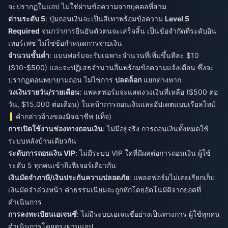
จะปรากฏในแอป ไม่ใช่ผ่านข้อความจากบุคคลที่สาม
ด่านระดับ 5
: ปุ่มถอนเงินจะเป็นสีเทาพร้อมข้อความ
Level 5
Required
จนกว่าการยืนยันตัวตนจะเสร็จสิ้น เป็นข้อจำกัดที่ระดับอิน
เทอร์เฟซ ไม่ใช่ข้อกำหนดการจ่ายเงิน
จำนวนขั้นต่ำ
: แบบฟอร์มจะรับเฉพาะจำนวนที่เพิ่มขึ้นทีละ $10
($10-$500) และจะปฏิเสธจำนวนอื่นพร้อมข้อความแจ้งเตือน ซึ่งจะ
ปรากฏตอนพยายามถอน ไม่ใช่การ
ปลดล็อก
แยกต่างหาก
วงเงินรายวัน/รายเดือน
: แพลตฟอร์มจะแสดงวงเงินที่เหลือ ($500 ต่อ
วัน, $15,000 ต่อเดือน) ในหน้าการถอนเงินและอัปเดตแบบเรียลไทม์
คำกล่าวอ้างของมิจฉาชีพ (เท็จ)
การเปิดใช้งานช่องทางถอนเงิน
: ไม่มีอยู่จริง การถอนเงินทั้งหมดใช้
ระบบหลังบ้านเดียวกัน
ระดับการถอนเงิน VIP
: ไม่มีระบบ VIP ใดที่มีผลต่อการถอนเงิน ผู้ใช้
ระดับ 5 ทุกคนเข้าถึงฟีเจอร์เดียวกัน
เงินมัดจำภาษี/เงินประกันความปลอดภัย
: แพลตฟอร์มไม่เคยเรียกเก็บ
เงินมัดจำล่วงหน้า ค่าธรรมเนียมจะถูกหักโดยอัตโนมัติจากยอดที่
ดำเนินการ
การลงทะเบียนเอเจนซี่
: ไม่มีระบบเอเจนซี่อย่างเป็นทางการ ผู้ใช้ทุกคน
ดำเนินการโดยตรงผ่านแอป