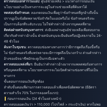
ตรวจสอบเอกสารในแอป
: ศูนย์ช่วยเหลือ > แนวทางการถอนเงิน
นโยบายอย่างเป็นทางการจะอยู่ในส่วนช่วยเหลือที่ค้นหาได้
ทดสอบข้อกำหนด
: ลองกดถอนเงินเพื่อดูว่าข้อกำหนดที่ถูกอ้างถึงนั้น
ปรากฏเป็นข้อผิดพลาด/ข้อจำกัดในแอปหรือไม่ ข้อกำหนดจริงจะ
เป็นการบล็อกที่ระดับระบบ ไม่ใช่คำกล่าวอ้างจากบุคคลที่สาม
ติดต่อฝ่ายสนับสนุนทางการ
: ส่งอีเมลผ่านศูนย์ช่วยเหลือเพื่อสอบถาม
เกี่ยวกับคำกล่าวอ้างนั้น ฝ่ายสนับสนุนจะยืนยันหรือปฏิเสธภายใน 24-
48 ชั่วโมง
ค้นหาในชุมชน
: ตรวจสอบช่องทางทางการว่ามีการพูดถึงเรื่องนี้หรือ
ไม่ ข้อกำหนดจริงที่แพร่หลายจะมีการพูดถึงเป็นวงกว้าง ส่วนคำกล่าว
อ้างของมิจฉาชีพมักจะดูเป็นกรณีเฉพาะตัว
ตรวจสอบแหล่งที่มา
: ยืนยันว่าคำกล่าวอ้างมาจากแพลตฟอร์มทางการ
หรือบุคคลที่สาม นโยบายทางการจะไม่เปิดตัวผ่านช่องทางที่ไม่เป็น
ทางการ
ขั้นตอนการถอนเงินที่ถูกต้อง
ลำดับขั้นตอนที่ผ่านการตรวจสอบแล้วเพื่อลดข้อผิดพลาด (มีอัตรา
ความสำเร็จ 70% ในการลองครั้งแรก):
ก่อนการถอนเงิน (24 ชั่วโมงล่วงหน้า)
ตรวจสอบยอดเงินว่า > 110,000 (โปรไฟล์ > กระเป๋าเงิน) หากไม่พอ