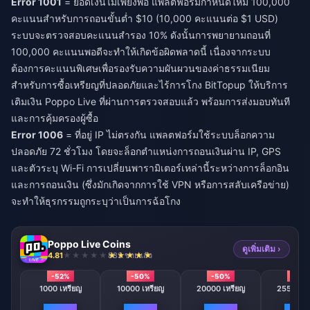
Error 1001
= ยอดเงินไม่เพียงพอ แพลตฟอร์มกำหนดให้มี 100,000
คะแนนสำหรับการถอนขั้นต่ำ $10 (10,000 คะแนนต่อ $1 USD)
ระบบจะตรวจสอบคะแนนสำรอง 10% ดังนั้นการพยายามถอนที่
100,000 คะแนนพอดีจะทำให้เกิดข้อผิดพลาดนี้ เนื่องจากระบบ
ต้องการคะแนนพิเศษเพื่อรองรับความผันผวนของค่าธรรมเนียม
สำหรับการซื้อเหรียญที่ปลอดภัยและไร้การโกง
BitTopup ให้บริการ
เติมเงิน Poppo Live ที่ผ่านการตรวจสอบแล้ว
พร้อมการส่งมอบทันที
และการคุ้มครองผู้ซื้อ
Error 1006
= ที่อยู่ IP ไม่ตรงกัน แพลตฟอร์มใช้ระบบล็อกความ
ปลอดภัย 72 ชั่วโมง โดยจะล็อกตำแหน่งการถอนเงินผ่าน IP, GPS
และตัวระบุ Wi-Fi การเปลี่ยนพารามิเตอร์เหล่านี้ระหว่างการล็อกอิน
และการถอนเงิน (ซึ่งมักเกิดจากการใช้ VPN หรือการสลับเครือข่าย)
จะทำให้ธุรกรรมถูกระบุว่าเป็นการฉ้อโกง
Poppo Live Coins
ดูเพิ่มเติม ›
4.81
883 ขายแล้ว
-52%
-50%
-50%
-50
1000 เหรียญ
10000 เหรียญ
20000 เหรียญ
25500 เห