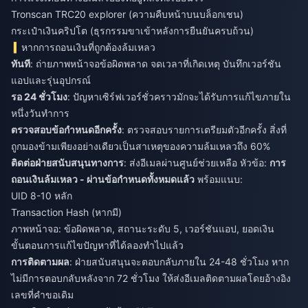
Tronscan TRC20 explorer (ความคืบหน้าบนบล็อกเชน)
กระเป๋าเงินคริปโต (ธุรกรรมขาเข้าหลังการยืนยันครบถ้วน)
หากการถอนเงินที่ถูกต้องล้มเหลว
ทันที
: ถ่ายภาพหน้าจอข้อผิดพลาด จดเวลาที่เกิดเหตุ บันทึกเวอร์ชัน
แอปและรุ่นอุปกรณ์
รอ 24 ชั่วโมง
: ปัญหาเซิร์ฟเวอร์ชั่วคราวมักจะได้รับการแก้ไขภายใน
หนึ่งวันทำการ
ตรวจสอบข้อกำหนดอีกครั้ง
: ตรวจสอบรายการเตรียมตัวอีกครั้ง สิ่งที่
ถูกมองข้ามเพียงอย่างเดียวเป็นสาเหตุของความล้มเหลวถึง 60%
ติดต่อฝ่ายสนับสนุนทางการ
: ส่งอีเมลผ่านศูนย์ช่วยเหลือ หัวข้อ:
การ
ถอนเงินล้มเหลว - ผ่านข้อกำหนดทั้งหมดแล้ว
พร้อมแนบ:
UID 8-10 หลัก
Transaction Hash (หากมี)
ภาพหน้าจอ: ข้อผิดพลาด, สถานะระดับ 5, เวอร์ชันแอป, ยอดเงิน
ขั้นตอนการแก้ไขปัญหาที่ได้ลองทำไปแล้ว
การติดตามผล
: ฝ่ายสนับสนุนจะตอบกลับภายใน 24-48 ชั่วโมง หาก
ไม่มีการตอบกลับหลังจาก 72 ชั่วโมง ให้ส่งอีเมลติดตามผลโดยอ้างอิง
เลขที่คำขอเดิม