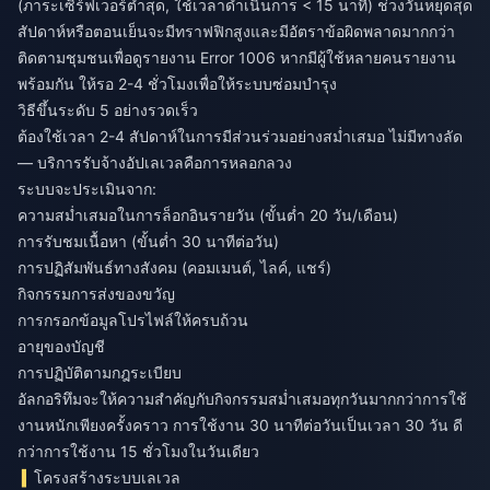
(ภาระเซิร์ฟเวอร์ต่ำสุด, ใช้เวลาดำเนินการ < 15 นาที) ช่วงวันหยุดสุด
สัปดาห์หรือตอนเย็นจะมีทราฟฟิกสูงและมีอัตราข้อผิดพลาดมากกว่า
ติดตามชุมชนเพื่อดูรายงาน Error 1006 หากมีผู้ใช้หลายคนรายงาน
พร้อมกัน ให้รอ 2-4 ชั่วโมงเพื่อให้ระบบซ่อมบำรุง
วิธีขึ้นระดับ 5 อย่างรวดเร็ว
ต้องใช้เวลา 2-4 สัปดาห์ในการมีส่วนร่วมอย่างสม่ำเสมอ ไม่มีทางลัด
— บริการรับจ้างอัปเลเวลคือการหลอกลวง
ระบบจะประเมินจาก:
ความสม่ำเสมอในการล็อกอินรายวัน (ขั้นต่ำ 20 วัน/เดือน)
การรับชมเนื้อหา (ขั้นต่ำ 30 นาทีต่อวัน)
การปฏิสัมพันธ์ทางสังคม (คอมเมนต์, ไลค์, แชร์)
กิจกรรมการส่งของขวัญ
การกรอกข้อมูลโปรไฟล์ให้ครบถ้วน
อายุของบัญชี
การปฏิบัติตามกฎระเบียบ
อัลกอริทึมจะให้ความสำคัญกับกิจกรรมสม่ำเสมอทุกวันมากกว่าการใช้
งานหนักเพียงครั้งคราว การใช้งาน 30 นาทีต่อวันเป็นเวลา 30 วัน ดี
กว่าการใช้งาน 15 ชั่วโมงในวันเดียว
โครงสร้างระบบเลเวล