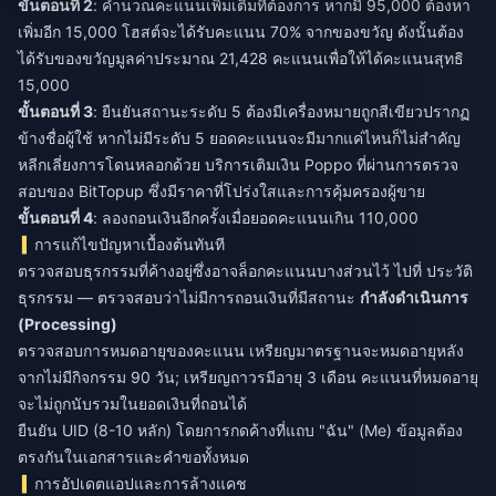
ขั้นตอนที่ 2
: คำนวณคะแนนเพิ่มเติมที่ต้องการ หากมี 95,000 ต้องหา
เพิ่มอีก 15,000 โฮสต์จะได้รับคะแนน 70% จากของขวัญ ดังนั้นต้อง
ได้รับของขวัญมูลค่าประมาณ 21,428 คะแนนเพื่อให้ได้คะแนนสุทธิ
15,000
ขั้นตอนที่ 3
: ยืนยันสถานะระดับ 5 ต้องมีเครื่องหมายถูกสีเขียวปรากฏ
ข้างชื่อผู้ใช้ หากไม่มีระดับ 5 ยอดคะแนนจะมีมากแค่ไหนก็ไม่สำคัญ
หลีกเลี่ยงการโดนหลอกด้วย
บริการเติมเงิน Poppo ที่ผ่านการตรวจ
สอบของ BitTopup
ซึ่งมีราคาที่โปร่งใสและการคุ้มครองผู้ขาย
ขั้นตอนที่ 4
: ลองถอนเงินอีกครั้งเมื่อยอดคะแนนเกิน 110,000
การแก้ไขปัญหาเบื้องต้นทันที
ตรวจสอบธุรกรรมที่ค้างอยู่ซึ่งอาจล็อกคะแนนบางส่วนไว้ ไปที่ ประวัติ
ธุรกรรม — ตรวจสอบว่าไม่มีการถอนเงินที่มีสถานะ
กำลังดำเนินการ
(Processing)
ตรวจสอบการหมดอายุของคะแนน เหรียญมาตรฐานจะหมดอายุหลัง
จากไม่มีกิจกรรม 90 วัน; เหรียญถาวรมีอายุ 3 เดือน คะแนนที่หมดอายุ
จะไม่ถูกนับรวมในยอดเงินที่ถอนได้
ยืนยัน UID (8-10 หลัก) โดยการกดค้างที่แถบ "ฉัน" (Me) ข้อมูลต้อง
ตรงกันในเอกสารและคำขอทั้งหมด
การอัปเดตแอปและการล้างแคช