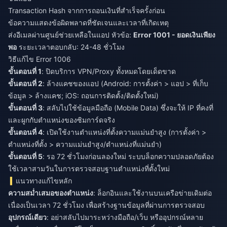
Transaction Hash จากการถอนเงินที่สำเร็จครั้งก่อน
ข้อความแสดงข้อผิดพลาดที่ชัดเจนและเวลาที่เกิดเหตุ
ส่งอีเมลผ่านศูนย์ช่วยเหลือในแอป หัวข้อ:
Error 1001 - ยอดเงินเพียง
พอ
ระยะเวลาตอบกลับ: 24-48 ชั่วโมง
วิธีแก้ไข Error 1006
ขั้นตอนที่ 1
: ปิดบริการ VPN/Proxy ทั้งหมดโดยเด็ดขาด
ขั้นตอนที่ 2
: ล้างแคชของแอป (Android: การตั้งค่า > แอป > ที่เก็บ
ข้อมูล > ล้างแคช; iOS: ถอนการติดตั้ง/ติดตั้งใหม่)
ขั้นตอนที่ 3
: สลับไปใช้ข้อมูลมือถือ (Mobile Data) ซึ่งจะให้ IP ที่คงที่
และผูกกับตำแหน่งของซิมการ์ดจริง
ขั้นตอนที่ 4
: เปิดใช้งานตำแหน่งที่ตั้งความแม่นยำสูง (การตั้งค่า >
ตำแหน่งที่ตั้ง > ความแม่นยำสูง/ตำแหน่งที่แม่นยำ)
ขั้นตอนที่ 5
: รอ 72 ชั่วโมงก่อนลองใหม่ ระบบล็อกความปลอดภัยต้อง
ใช้เวลาสามวันในการตรวจสอบฐานตำแหน่งที่ตั้งใหม่
แนวทางแก้ไขหลัก
ความสม่ำเสมอของตำแหน่ง
: ล็อกอินและใช้งานบนเครือข่ายเดิมต่อ
เนื่องเป็นเวลา 72 ชั่วโมง เพื่อสร้างฐานข้อมูลที่ผ่านการตรวจสอบ
อุปกรณ์เดียว
: อย่าสลับไปมาระหว่างมือถือ/เว็บ หรืออุปกรณ์หลาย