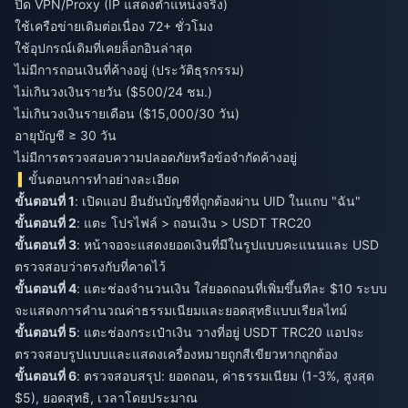
ปิด VPN/Proxy (IP แสดงตำแหน่งจริง)
ใช้เครือข่ายเดิมต่อเนื่อง 72+ ชั่วโมง
ใช้อุปกรณ์เดิมที่เคยล็อกอินล่าสุด
ไม่มีการถอนเงินที่ค้างอยู่ (ประวัติธุรกรรม)
ไม่เกินวงเงินรายวัน ($500/24 ชม.)
ไม่เกินวงเงินรายเดือน ($15,000/30 วัน)
อายุบัญชี ≥ 30 วัน
ไม่มีการตรวจสอบความปลอดภัยหรือข้อจำกัดค้างอยู่
ขั้นตอนการทำอย่างละเอียด
ขั้นตอนที่ 1
: เปิดแอป ยืนยันบัญชีที่ถูกต้องผ่าน UID ในแถบ "ฉัน"
ขั้นตอนที่ 2
: แตะ โปรไฟล์ > ถอนเงิน > USDT TRC20
ขั้นตอนที่ 3
: หน้าจอจะแสดงยอดเงินที่มีในรูปแบบคะแนนและ USD
ตรวจสอบว่าตรงกับที่คาดไว้
ขั้นตอนที่ 4
: แตะช่องจำนวนเงิน ใส่ยอดถอนที่เพิ่มขึ้นทีละ $10 ระบบ
จะแสดงการคำนวณค่าธรรมเนียมและยอดสุทธิแบบเรียลไทม์
ขั้นตอนที่ 5
: แตะช่องกระเป๋าเงิน วางที่อยู่ USDT TRC20 แอปจะ
ตรวจสอบรูปแบบและแสดงเครื่องหมายถูกสีเขียวหากถูกต้อง
ขั้นตอนที่ 6
: ตรวจสอบสรุป: ยอดถอน, ค่าธรรมเนียม (1-3%, สูงสุด
$5), ยอดสุทธิ, เวลาโดยประมาณ