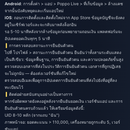
Android
: การตั้งค่า > แอป > Poppo Live > ที่เก็บข้อมูล > ล้างแคช
จากนั้นบังคับหยุดและเริ่มแอปใหม่
iOS
: ถอนการติดตั้งและติดตั้งใหม่จาก App Store ข้อมูลบัญชีจะยังคง
อยู่ในเซิร์ฟเวอร์และจะกลับมาหลังล็อกอิน
รอ 5-10 นาทีหลังจากล้างข้อมูลก่อนพยายามถอนเงิน แพลตฟอร์มจะ
อัปเดตยอดเงินทุกๆ 5 นาที
การตรวจสอบสถานะการยืนยันตัวตน
ไปที่ โปรไฟล์ > สถานะการยืนยันตัวตน ยืนยันว่าทั้งสามระดับแสดง
เป็นสีเขียว: ข้อมูลพื้นฐาน, การยืนยันตัวตน และความปลอดภัยขั้นสูง
ตรวจสอบเอกสารที่ส่งในประวัติการยืนยันตัวตน เอกสารที่ถูกปฏิเสธ
จะไม่ถูกนับ — ต้องส่งเวอร์ชันที่แก้ไขใหม่
ตรวจสอบอีเมลเพื่อดูการอัปเดตการยืนยันตัวตนที่ส่งไปยังที่อยู่ที่ลง
ทะเบียนไว้
ติดต่อฝ่ายสนับสนุนอย่างเป็นทางการ
หากข้อผิดพลาดยังคงอยู่หลังจากยืนยันยอดเงิน เวอร์ชันแอป และการ
ยืนยันตัวตนครบถ้วนแล้ว ให้เตรียมข้อมูลดังนี้:
UID 8-10 หลัก (จากแถบ "ฉัน")
ภาพหน้าจอ: ยอดคะแนน > 110,000, เครื่องหมายถูกระดับ 5, เวอร์
ชันแอป