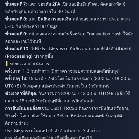
ขั้นตอนที่ 7
: แตะ
ขอรหัส 2FA
เปิดแอปยืนยันตัวตน คัดลอกรหัส 6
หลักปัจจุบัน แล้ววางภายใน 30 วินาที
ขั้นตอนที่ 8
: แตะ
ยืนยันการถอนเงิน
หน้าจอจะแสดงการประมวลผล
5-10 วินาทีระหว่างส่งข้อมูล
ขั้นตอนที่ 9
: หน้าจอแสดงความสำเร็จพร้อม Transaction Hash ให้คัด
ลอกและเก็บไว้ทันที
ขั้นตอนที่ 10
: ไปที่ ประวัติธุรกรรม ยืนยันว่าสถานะ
กำลังดำเนินการ
(Processing)
ปรากฏขึ้น
ระยะเวลาดำเนินการ
ครั้งแรก
: 1-3 วันทำการ (มีการตรวจสอบความปลอดภัยขั้นสูง)
ครั้งต่อๆ ไป
: 15 นาที - 2 ชั่วโมง ในวันธรรมดา (8:00 น. - 18:00 น.
UTC+8) วันหยุดสุดสัปดาห์จะดำเนินการในเช้าวันจันทร์
ช่วงเวลาที่ดีที่สุด
: วันธรรมดา 8:00 น. - 12:00 น. UTC+8 เฉลี่ยใช้
เวลา < 15 นาทีสำหรับบัญชีที่ผ่านการยืนยันแล้ว
การยืนยันบนบล็อกเชน
: USDT TRC20 ต้องการการยืนยันเครือข่าย
19 ครั้ง โดยปกติจะใช้เวลา 3-5 นาทีหลังจากแพลตฟอร์มอนุมัติ
ติดตามผ่าน:
ประวัติธุรกรรมในแอป (กำลังดำเนินการ → สำเร็จ)
การแจ้งเตือนทางอีเมลไปยังที่อยู่ที่ลงทะเบียนไว้