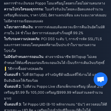
ผลการชำระเงินของ Poppo โอนเหรียญโดยตรงโดยไม่ผ่านคนกลาง
ความโปร่งใสของธุรกรรม
: ใบเสร็จรับเงินโดยละเอียดแสดงจำนวน
เหรียญที่แน่นอน, ราคา USD, อัตราแลกเปลี่ยน และระยะเวลาส่งมอบ
ไม่มีค่าธรรมเนียมแอบแฝง
นโยบายการคืนเงิน
: หากการส่งมอบล้มเหลวจะมีการคืนเงินอัตโนมัติ
ภายใน 24 ชั่วโมง อัตราการส่งมอบสำเร็จอยู่ที่ 99.2%
ใบรับรองความปลอดภัย
: PCI DSS ระดับ 1, การเข้ารหัส SSL/TLS
และการตรวจสอบโดยบุคคลที่สามเป็นประจำในรายงานความ
โปร่งใส
ไม่มีข้อกำหนดการถอนเงิน
: ต่างจากมิจฉาชีพ BitTopup ไม่เคย
กำหนดให้ต้องซื้อของก่อนจึงจะถอนเงินได้ เป็นบริการเติมเงินบริสุทธิ์
วิธีการซื้ออย่างปลอดภัย
ขั้นตอนที่ 1
: ไปที่ BitTopup สร้างบัญชีด้วยอีเมลที่ใช้งานได้ และ
ยืนยันอีเมลให้เรียบร้อย
ขั้นตอนที่ 2
: ไปที่ส่วน Poppo Live เลือกแพ็กเกจเหรียญ (ตั้งแต่ 210
เหรียญ/$1.99 ถึง 105,000 เหรียญ/$999.99 พร้อมส่วนลดจำนวน
มาก)
ขั้นตอนที่ 3
: ใส่ Poppo UID (8-10 หลักจากแถบ "ฉัน") ตรวจสอบให้ดี
สามรอบ — UID ผิด = เหรียญไปเข้าบัญชีอื่นและกู้คืนไม่ได้