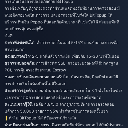
การเติมเงินอย่างปลอดภัยด้วย BitTopup
การซื้อเหรียญที่ถูกต้องควรทำผ่านแพลตฟอร์มที่ผ่านการตรวจสอบ มี
พันธมิตรอย่างเป็นทางการ และธุรกรรมที่โปร่งใส BitTopup ให้
บริการเติมเงิน Poppo ที่ปลอดภัยด้วยราคาที่แข่งขันได้ ส่งมอบทันที
และมีการคุ้มครองผู้ซื้อ
ข้อดี:
ราคาที่แข่งขันได้
: ต่ำกว่าราคาในแอป 5-15% ผ่านข้อตกลงการซื้อ
จำนวนมาก
ส่งมอบรวดเร็ว
: 2-5 นาทีหลังชำระเงิน เทียบกับ 15-30 นาทีในแอป
ธุรกรรมปลอดภัย
: การเข้ารหัส SSL, การประมวลผลที่ได้มาตรฐาน
PCI, การคุ้มครองด้วยระบบ Escrow
ช่องทางชำระเงินหลากหลาย
: คริปโต, บัตรเครดิต, PayPal และวิธี
การชำระเงินในท้องถิ่นที่ไม่มีในแอป
ฝ่ายบริการลูกค้า
: ฝ่ายสนับสนุนสดตอบกลับภายใน < 1 ชั่วโมงในช่วง
เวลาทำการ มีการติดตามคำสั่งซื้อและการระงับข้อพิพาท
คะแนนจากผู้ใช้
: เฉลี่ย 4.8/5.0 จากธุรกรรมที่ผ่านการตรวจสอบ
แล้วกว่า 50,000 รายการ 95% ทำสำเร็จในการลองครั้งแรก
ทำไม BitTopup ถึงได้รับความไว้วางใจ
พันธมิตรอย่างเป็นทางการ
: มีความสัมพันธ์ที่ตรวจสอบได้กับผู้ประมวล