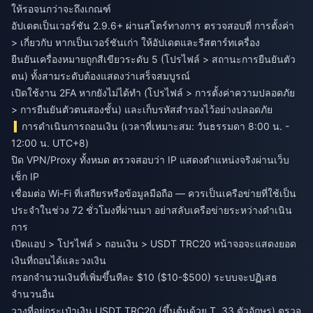
ให้รอจนกว่าจะถึงเกณฑ์
อัปเดตเป็นเวอร์ชัน 2.9.6+ ผ่านสโตร์ทางการ ตรวจสอบที่ การตั้งค่า
> เกี่ยวกับ หากเป็นเวอร์ชันเก่า ให้อัปเดตและรีสตาร์ทเครื่อง
ยืนยันเครื่องหมายถูกสีเขียวระดับ 5 (โปรไฟล์ > สถานะการยืนยันตัว
ตน) ทั้งสามระดับต้องแสดงว่าเสร็จสมบูรณ์
เปิดใช้งาน 2FA หากยังไม่ได้ทำ (โปรไฟล์ > การตั้งค่าความปลอดภัย
> การยืนยันตัวตนสองชั้น) และเก็บรหัสสำรองไว้อย่างปลอดภัย
การดำเนินการถอนเงิน (เวลาที่เหมาะสม: วันธรรมดา 8:00 น. -
12:00 น. UTC+8)
ปิด VPN/Proxy ทั้งหมด ตรวจสอบว่า IP แสดงตำแหน่งจริงผ่านเว็บ
เช็ก IP
เชื่อมต่อ Wi-Fi ที่เสถียรหรือข้อมูลมือถือ — ควรเป็นเครือข่ายที่ใช้เป็น
ประจำในช่วง 72 ชั่วโมงที่ผ่านมา อย่าสลับเครือข่ายระหว่างดำเนิน
การ
เปิดแอป > โปรไฟล์ > ถอนเงิน > USDT TRC20 หน้าจอจะแสดงยอด
เงินที่ถอนได้และวงเงิน
กรอกจำนวนเงินที่เพิ่มขึ้นทีละ $10 ($10-$500) ระบบจะปฏิเสธ
จำนวนอื่น
วางที่อยู่กระเป๋าเงิน USDT TRC20 (ขึ้นต้นด้วย T, 33 ตัวอักษร) ตรวจ