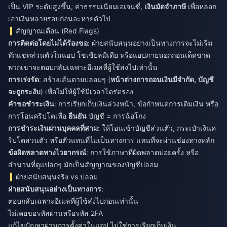
เป็น VIP ระดับสูงขึ้น, ค่าธรรมเนียมเอเจนซี่,
เงินมัดจำภาษี
เพื่อหลอก
เอาเงินหลายรอบก่อนจะหายตัวไป
สัญญาณเตือน (Red Flags)
การติดต่อโดยไม่ได้ร้องขอ
: ฝ่ายสนับสนุนอย่างเป็นทางการจะไม่เริ่ม
ทักแชทส่วนตัวในแอป โซเชียลมีเดีย หรือแอปภายนอกก่อนเด็ดขาด
พวกเขาจะตอบกลับเฉพาะอีเมลที่ผู้ใช้ส่งไปเท่านั้น
การเร่งรัด
: สร้างเส้นตายปลอมๆ (
หน้าต่างการถอนเงินมีจำกัด,
บัญชี
จะถูกระงับ
) เพื่อไม่ให้ผู้ใช้มีเวลาไตร่ตรอง
คำขอชำระเงิน
: การเรียกเก็บเงินล่วงหน้า, ข้อกำหนดการเติมเงิน หรือ
การโอนคริปโตเพื่อ
ยืนยัน
บัญชี = การฉ้อโกง
การชำระเงินผ่านบุคคลที่สาม
: ให้โอนเข้าบัญชีส่วนตัว, กระเป๋าเงินค
ริปโตส่วนตัว หรือตัวแทนที่ไม่เป็นทางการ แทนที่จะผ่านช่องทางหลัก
ข้อผิดพลาดทางไวยากรณ์
: การใช้ภาษาที่ผิดพลาดบ่อยครั้ง หรือ
สำนวนที่ดูแปลกๆ มักเป็นสัญญาณของบัญชีปลอม
ฝ่ายสนับสนุนจริง vs ปลอม
ฝ่ายสนับสนุนอย่างเป็นทางการ
:
ตอบกลับเฉพาะอีเมลที่ผู้ใช้ส่งไปก่อนเท่านั้น
ไม่เคยขอรหัสผ่านหรือรหัส 2FA
แก้ไขปัญหาผ่านการตั้งค่าในแอป ไม่ใช่การเรียกเก็บเงิน