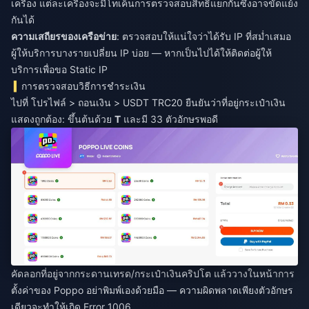
เครื่อง แต่ละเครื่องจะมีโทเค็นการตรวจสอบสิทธิ์แยกกันซึ่งอาจขัดแย้ง
กันได้
ความเสถียรของเครือข่าย
: ตรวจสอบให้แน่ใจว่าได้รับ IP ที่สม่ำเสมอ
ผู้ให้บริการบางรายเปลี่ยน IP บ่อย — หากเป็นไปได้ให้ติดต่อผู้ให้
บริการเพื่อขอ Static IP
การตรวจสอบวิธีการชำระเงิน
ไปที่ โปรไฟล์ > ถอนเงิน > USDT TRC20 ยืนยันว่าที่อยู่กระเป๋าเงิน
แสดงถูกต้อง: ขึ้นต้นด้วย
T
และมี 33 ตัวอักษรพอดี
คัดลอกที่อยู่จากกระดานเทรด/กระเป๋าเงินคริปโต แล้ววางในหน้าการ
ตั้งค่าของ Poppo อย่าพิมพ์เองด้วยมือ — ความผิดพลาดเพียงตัวอักษร
เดียวจะทำให้เกิด Error 1006