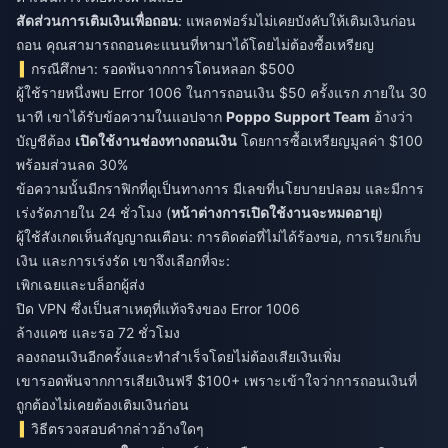
สัดส่วนการเติมเงินเพื่อถอน
: แพลตฟอร์มไม่เคยบังคับให้เติมเงินก่อน
ถอน คุณสามารถถอนคะแนนที่หามาได้โดยไม่ต้องซื้อเหรียญ
กรณีศึกษา: รอดพ้นจากการโดนหลอก $500
ผู้ใช้รายหนึ่งพบ Error 1006 ในการถอนเงิน $50 ครั้งแรก ภายใน 30
นาที เขาได้รับข้อความในแอปจาก
Poppo Support Team
อ้างว่า
บัญชีต้อง
เปิดใช้งานช่องทางถอนเงิน
โดยการซื้อเหรียญมูลค่า $100
พร้อมส่วนลด 30%
ข้อความนั้นมีกราฟิกที่ดูเป็นทางการ มีเลขที่นโยบายปลอม และมีการ
เร่งรัดภายใน 24 ชั่วโมง (
หน้าต่างการเปิดใช้งานจะหมดอายุ
)
ผู้ใช้สังเกตเห็นสัญญาณเตือน: การติดต่อที่ไม่ได้ร้องขอ, การเรียกเก็บ
เงิน และการเร่งรัด เขาจึงเลือกที่จะ:
เพิกเฉยและบล็อกผู้ส่ง
ปิด VPN ซึ่งเป็นสาเหตุที่แท้จริงของ Error 1006
ล้างแคช และรอ 72 ชั่วโมง
ลองถอนเงินอีกครั้งและทำสำเร็จโดยไม่ต้องเสียเงินเพิ่ม
เขารอดพ้นจากการเสียเงินฟรี $100+ เพราะเข้าใจว่าการถอนเงินที่
ถูกต้องไม่เคยต้องเติมเงินก่อน
วิธีตรวจสอบคำกล่าวอ้างใดๆ