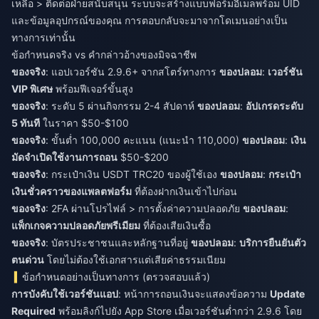
เหลือ > ติดต่อฝ่ายสนับสนุน ระบบจะสร้างแบบฟอร์มอีเมลพร้อม UID
และข้อมูลอุปกรณ์ของคุณ การตอบกลับจะมาจากโดเมนอย่างเป็น
ทางการเท่านั้น
ข้อกำหนดจริง vs คำกล่าวอ้างของมิจฉาชีพ
ของจริง
: แอปเวอร์ชัน 2.9.6+ จากสโตร์ทางการ
ของปลอม
:
เวอร์ชัน
VIP พิเศษ
พร้อมฟีเจอร์ขั้นสูง
ของจริง
: ระดับ 5 ผ่านกิจกรรม 2-4 สัปดาห์
ของปลอม
:
อัปเกรดระดับ
5 ทันที
ในราคา $50-$100
ของจริง
: ขั้นต่ำ 100,000 คะแนน (แนะนำ 110,000)
ของปลอม
:
เงิน
มัดจำเปิดใช้งานการถอน
$50-$200
ของจริง
: กระเป๋าเงิน USDT TRC20 ของผู้ใช้เอง
ของปลอม
:
กระเป๋า
เงินชั่วคราวของแพลตฟอร์ม
ที่ต้องฝากเงินเข้าไปก่อน
ของจริง
: 2FA ผ่านโปรไฟล์ > การตั้งค่าความปลอดภัย
ของปลอม
:
แพ็กเกจความปลอดภัยพรีเมียม
ที่ต้องเสียเงินซื้อ
ของจริง
: บัตรประชาชนและหลักฐานที่อยู่
ของปลอม
:
บริการยืนยันตัว
ตนด่วน
โดยไม่ต้องใช้เอกสารแต่เสียค่าธรรมเนียม
ข้อกำหนดอย่างเป็นทางการ (ตรวจสอบแล้ว)
การบังคับใช้เวอร์ชันแอป
: หน้าการถอนเงินจะแสดงข้อความ
Update
Required
พร้อมลิงก์ไปยัง App Store เมื่อเวอร์ชันต่ำกว่า 2.9.6 โดย