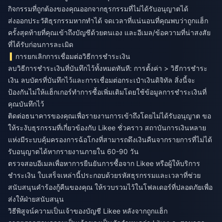
กิจกรรมที่ถูกต้องของคุณออกจากธุรกรรมที่ไม่ได้รับอนุญาตได้
ส่งออกประวัติธุรกรรมหากทำได้ จดเวลาที่แน่นอนที่คุณพบว่าถูกแฮ็ก
ครั้งสุดท้ายที่คุณเข้าถึงบัญชีด้วยตนเอง และอีเมล/ข้อความที่น่าสงสัย
ที่ได้รับก่อนการละเมิด
การยกเลิกการเชื่อมต่อวิธีการชำระเงิน
ลบวิธีการชำระเงินที่บันทึกไว้ทั้งหมดทันที: การตั้งค่า > วิธีการชำระ
เงิน ลบบัตรที่บันทึกไว้และการเชื่อมต่อกระเป๋าเงินดิจิทัล สิ่งนี้จะ
ป้องกันไม่ให้แฮ็กเกอร์ทำการซื้อเพิ่มเติมโดยใช้ข้อมูลการชำระเงินที่
คุณบันทึกไว้
ติดต่อธนาคารของคุณเพื่อรายงานการเข้าถึงโดยไม่ได้รับอนุญาต ขอ
ให้ระงับธุรกรรมที่เกี่ยวข้องกับ Likee ชั่วคราว สถาบันการเงินหลาย
แห่งมีระบบคุ้มครองการฉ้อโกงที่สามารถดึงเงินคืนจากรายการที่ไม่ได้
รับอนุญาตได้หากรายงานภายใน 60-90 วัน
ตรวจสอบอีเมลเพื่อหาการยืนยันการซื้อจาก Likee หรือผู้ให้บริการ
ชำระเงิน ใบเสร็จเหล่านี้ประกอบด้วยรหัสธุรกรรมและเวลาที่ช่วย
สนับสนุนคำร้องกู้คืนของคุณ ให้รวบรวมไว้ในโฟลเดอร์ที่ปลอดภัยเพื่อ
ส่งให้ฝ่ายสนับสนุน
วิธีพิสูจน์ความเป็นเจ้าของบัญชี Likee หลังจากถูกแฮ็ก