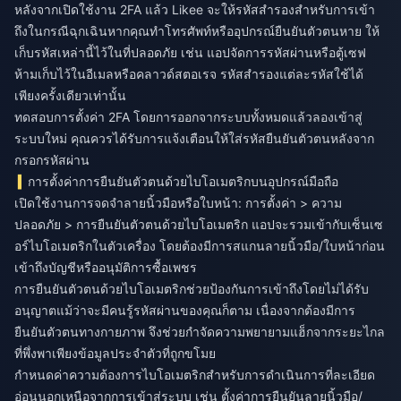
หลังจากเปิดใช้งาน 2FA แล้ว Likee จะให้รหัสสำรองสำหรับการเข้า
ถึงในกรณีฉุกเฉินหากคุณทำโทรศัพท์หรืออุปกรณ์ยืนยันตัวตนหาย ให้
เก็บรหัสเหล่านี้ไว้ในที่ปลอดภัย เช่น แอปจัดการรหัสผ่านหรือตู้เซฟ
ห้ามเก็บไว้ในอีเมลหรือคลาวด์สตอเรจ รหัสสำรองแต่ละรหัสใช้ได้
เพียงครั้งเดียวเท่านั้น
ทดสอบการตั้งค่า 2FA โดยการออกจากระบบทั้งหมดแล้วลองเข้าสู่
ระบบใหม่ คุณควรได้รับการแจ้งเตือนให้ใส่รหัสยืนยันตัวตนหลังจาก
กรอกรหัสผ่าน
การตั้งค่าการยืนยันตัวตนด้วยไบโอเมตริกบนอุปกรณ์มือถือ
เปิดใช้งานการจดจำลายนิ้วมือหรือใบหน้า: การตั้งค่า > ความ
ปลอดภัย > การยืนยันตัวตนด้วยไบโอเมตริก แอปจะรวมเข้ากับเซ็นเซ
อร์ไบโอเมตริกในตัวเครื่อง โดยต้องมีการสแกนลายนิ้วมือ/ใบหน้าก่อน
เข้าถึงบัญชีหรืออนุมัติการซื้อเพชร
การยืนยันตัวตนด้วยไบโอเมตริกช่วยป้องกันการเข้าถึงโดยไม่ได้รับ
อนุญาตแม้ว่าจะมีคนรู้รหัสผ่านของคุณก็ตาม เนื่องจากต้องมีการ
ยืนยันตัวตนทางกายภาพ จึงช่วยกำจัดความพยายามแฮ็กจากระยะไกล
ที่พึ่งพาเพียงข้อมูลประจำตัวที่ถูกขโมย
กำหนดค่าความต้องการไบโอเมตริกสำหรับการดำเนินการที่ละเอียด
อ่อนนอกเหนือจากการเข้าสู่ระบบ เช่น ตั้งค่าการยืนยันลายนิ้วมือ/