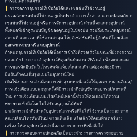
การอัปเดตรหัสผ่าน
การจัดการอุปกรณ์ที่เชื่อถือได้และเซสชันที่ใช้งานอยู่
ตรวจสอบเซสชันที่ใช้งานอยู่เป็นประจำ: การตั้งค่า > ความปลอดภัย >
เซสชันที่ใช้งานอยู่ หรือ การจัดการอุปกรณ์ ส่วนนี้จะแสดงอุปกรณ์
ทั้งหมดที่เข้าสู่ระบบบัญชีของคุณอยู่ในปัจจุบัน รวมถึงประเภทอุปกรณ์
สถานที่ และเวลาที่ใช้งานล่าสุด ให้ยุติเซสชันที่ไม่รู้จักทันทีโดยเลือก
ออกจากระบบ
หรือ
ลบอุปกรณ์
กำหนดอุปกรณ์ที่เชื่อถือได้เพื่อการเข้าถึงที่รวดเร็วในขณะที่ยังคงความ
ปลอดภัย Likee จะจำอุปกรณ์ที่คุณยืนยันผ่าน 2FA แล้ว ซึ่งจะช่วยลด
การขอรหัสยืนยันในโทรศัพท์/แท็บเล็ตส่วนตัว แต่ยังคงต้องมีการ
ยืนยันตัวตนเต็มรูปแบบในอุปกรณ์ใหม่
เปิดใช้งานการแจ้งเตือนการเข้าสู่ระบบเพื่อแจ้งให้คุณทราบผ่านอีเมล/
การแจ้งเตือนแบบพุชทุกครั้งที่มีการเข้าถึงบัญชีจากอุปกรณ์/สถานที่
ใหม่ การแจ้งเตือนแบบเรียลไทม์เหล่านี้ช่วยให้คุณตอบโต้ความ
พยายามเข้าถึงโดยไม่ได้รับอนุญาตได้ทันที
ยกเลิกการเข้าถึงสำหรับอุปกรณ์เก่าหรือที่ไม่ได้ใช้งานเป็นระยะ หาก
คุณเปลี่ยนโทรศัพท์ใหม่ ขายแท็บเล็ต หรือเลิกใช้คอมพิวเตอร์บาง
เครื่อง ให้ลบอุปกรณ์เหล่านี้ออกจากรายการที่เชื่อถือได้
การตรวจสอบความปลอดภัยเป็นประจำ: รายการตรวจสอบราย