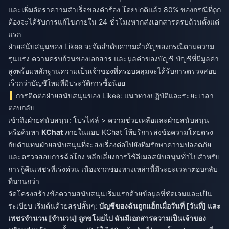
และเพิ่มอัตราความสำเร็จของคำร้อง โดยปกติแล้ว 80% ของกรณีที่ถูก
ต้องจะได้รับการแก้ไขภายใน 24 ชั่วโมงหากส่งเอกสารครบถ้วนตั้งแต่
แรก
ฝ่ายสนับสนุนของ Likee จะจัดลำดับความสำคัญของกรณีตามความ
รุนแรง ความครบถ้วนของเอกสาร และมูลค่าของบัญชี บัญชีที่มีมูลค่า
สูงพร้อมหลักฐานความเป็นเจ้าของที่ครอบคลุมจะได้รับการตรวจสอบ
เร็วกว่าบัญชีใหม่ที่มีประวัติการซื้อน้อย
การติดต่อฝ่ายสนับสนุนของ Likee: แนวทางปฏิบัติและระยะเวลา
ตอบกลับ
เข้าถึงฝ่ายสนับสนุน: โปรไฟล์ > ความช่วยเหลือและฝ่ายสนับสนุน
หรือค้นหา
KChat
ภายในแอป KChat ให้บริการส่งข้อความโดยตรง
กับตัวแทนฝ่ายสนับสนุนที่จะส่งเรื่องต่อไปยังทีมรักษาความปลอดภัย
และตรวจสอบการฉ้อโกง หลีกเลี่ยงการใช้อีเมลสนับสนุนทั่วไปสำหรับ
การกู้คืนเพชรที่เร่งด่วน เนื่องจากช่องทางเหล่านี้มีระยะเวลาตอบกลับ
ที่นานกว่า
จัดโครงสร้างข้อความสนับสนุนเริ่มแรกด้วยข้อมูลที่ชัดเจนและเป็น
ระเบียบ เริ่มต้นด้วยสรุปสั้นๆ:
บัญชีของฉันถูกแฮ็กเมื่อวันที่ [วันที่] และ
เพชรจำนวน [จำนวน] ถูกขโมยไป ฉันมีเอกสารความเป็นเจ้าของ