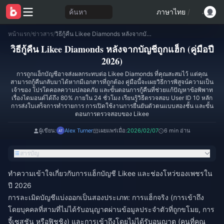
ค้นหา
ภาษาไทย
/
หน้าแรก
/
ข่าวสาร
/
วิธีกู้คืน Likee Diamonds หลังจากบัญชีถูกแฮ็ก (คู่มือปี 2026)
วิธีกู้คืน Likee Diamonds หลังจากบัญชีถูกแฮ็ก (คู่มือปี
2026)
การถูกแฮ็กบัญชีอาจส่งผลกระทบต่อ Likee Diamonds ที่คุณสะสมไว้ แต่คุณ
สามารถกู้คืนกลับมาได้หากมีเอกสารที่ถูกต้อง คู่มือนี้จะเผยวิธีการพิสูจน์ความเป็น
เจ้าของ โปรโตคอลความปลอดภัย และขั้นตอนการกู้คืนที่ช่วยแก้ปัญหาข้อพิพาท
เรื่องไดมอนด์ได้ถึง 80% ภายใน 24 ชั่วโมง เรียนรู้วิธีตรวจสอบ User ID 10 หลัก
การส่งใบเสร็จการทำรายการ การเปิดใช้งานการยืนยันตัวตนแบบสองชั้น และขั้น
ตอนการตรวจสอบของ Likee
ผู้เขียน:
Alex Turner
เผยแพร่เมื่อ:
2026/02/07
6 min อ่าน
สารบัญ
ทำความเข้าใจเกี่ยวกับการแฮ็กบัญชี Likee และช่องโหว่ของเพชรใน
ปี 2026
การละเมิดบัญชีแบ่งออกเป็นสองประเภท: การแฮ็กจริง (การเข้าถึง
โดยบุคคลที่สามที่ไม่ได้รับอนุญาตผ่านข้อมูลประจำตัวที่ถูกขโมย, การ
จี้เซสชัน หรือฟิชชิง) และการเข้าถึงโดยไม่ได้รับอนุญาต (คนที่คุณ