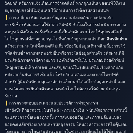
ผิดปกติ หรือการแจ้งเตือนการจำกัดสิทธิ์ หากคุณเห็นเซสชันที่ใช้งาน
อยู่จากอุปกรณ์ที่ไม่คุ้นเคย ให้ดำเนินการรีเซ็ตรหัสผ่านทันที
การเปลี่ยนรหัสผ่านและข้อมูลความปลอดภัยอย่างปลอดภัย
การรีเซ็ตรหัสผ่านอาจใช้เวลา 24-48 ชั่วโมงในการดำเนินการอย่าง
สมบูรณ์ ดังนั้นควรเริ่มขั้นตอนนี้เป็นอันดับแรก โดยใช้อุปกรณ์อื่นที่
ไม่ใช่อุปกรณ์ที่อาจถูกบุกรุก ไปที่หน้าเข้าสู่ระบบแล้วเลือก
ลืมรหัสผ่าน
สร้างรหัสผ่านใหม่ทั้งหมดที่ไม่เกี่ยวข้องกับข้อมูลเดิม หลีกเลี่ยงการใช้
รหัสผ่านซ้ำจากแพลตฟอร์มอื่นหรือการใส่ข้อมูลส่วนตัว รหัสผ่านที่มี
ประสิทธิภาพควรมีความยาว 12 ตัวอักษรขึ้นไป ประกอบด้วยตัวพิมพ์
ใหญ่ ตัวพิมพ์เล็ก ตัวเลข และสัญลักษณ์ในรูปแบบที่ไม่เรียงลำดับกัน
หลังจากยืนยันการรีเซ็ตแล้ว ให้รีบอัปเดตอีเมลและเบอร์โทรศัพท์
สำหรับกู้คืนทันทีหากคุณสงสัยว่าแฮ็กเกอร์ได้แก้ไขข้อมูลเหล่านี้ และ
ควรส่งเอกสารยืนยันตัวตนล่วงหน้าโดยไม่ต้องรอให้ฝ่ายสนับสนุน
ร้องขอ
การตรวจสอบยอดเพชรและประวัติการทำธุรกรรม
เข้าถึงบันทึกธุรกรรม: โปรไฟล์ > กระเป๋าเงิน > บันทึกธุรกรรม ส่วนนี้
จะแสดงการซื้อเพชรทุกครั้ง การส่งของขวัญ และการเปลี่ยนแปลง
ยอดคงเหลือพร้อมเวลาและรหัสธุรกรรม ให้มองหารายการที่ไม่คุ้นเคย
โดยเฉพาะการโอนเงินจำนวนมากในช่วงเวลาที่คุณไม่ได้ใช้งานแอป