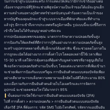
ในการเข้าสู่ระบบแต่ละครั้ง การแสดงให้เห็นว่ามีการเข้าถึงอย่างต่อ
เนื่องจากอุปกรณ์ที่รู้จักจะช่วยพิสูจน์ความเป็นเจ้าของได้แม้จะถูกแฮ็ก
ความสม่ำเสมอทางภูมิศาสตร์ช่วยสนับสนุนคำร้องความเป็นเจ้าของ
หากบัญชีของคุณมักจะเข้าสู่ระบบจากเมืองที่พักอาศัยและที่ทำงาน
แล้วจู่ๆ มีการเข้าถึงจากประเทศหรือภูมิภาคอื่น รูปแบบนี้จะบ่งชี้ถึงการ
เข้าถึงโดยไม่ได้รับอนุญาตอย่างชัดเจน
การปกป้องยอดเพชรของคุณ: มาตรการรักษาความปลอดภัยขั้นสูง
การป้องกันให้ผลลัพธ์ที่ดีกว่าการกู้คืนอย่างมาก ความปลอดภัยขั้นสูง
จะสร้างอุปสรรคหลายชั้นที่แฮ็กเกอร์ต้องฝ่าฟัน ซึ่งจะช่วยลดโอกาสใน
การถูกละเมิดได้อย่างมาก การตั้งค่าโปรโตคอลเหล่านี้ใช้เวลาเพียง
15-30 นาที แต่ให้การคุ้มครองที่คุ้มค่ากับมูลค่าเพชรที่อาจสูญเสียไป
ฟีเจอร์ความปลอดภัยทำงานเป็นชั้นๆ โดยแต่ละมาตรการที่เพิ่มเข้ามา
จะช่วยเพิ่มการป้องกันแบบทวีคูณ การยืนยันตัวตนแบบสองปัจจัยเพียง
อย่างเดียวสามารถบล็อกความพยายามแฮ็กอัตโนมัติได้ประมาณ 80%
และเมื่อรวมกับการยืนยันตัวตนด้วยไบโอเมตริกและการจัดการ
อุปกรณ์ จะช่วยลดช่องโหว่ได้มากกว่า 95%
ขั้นตอนการเปิดใช้งานการยืนยันตัวตนแบบสองปัจจัย (2FA)
ไปที่ การตั้งค่า > ความปลอดภัย > การยืนยันตัวตนแบบสองปัจจัย
เลือกวิธี 2FA ที่ต้องการ: รหัส SMS ไปยังโทรศัพท์, รหัสจากแอปยืนยัน