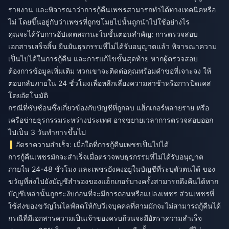
รายงาน และพิจารณาว่าการกู้คืนเพชรสามารถทำได้ทางเทคนิคหรือ
ไม่ โดยขึ้นอยู่กับว่าเพชรที่ถูกขโมยไปนั้นถูกนำไปใช้อย่างไร
คุณจะได้รับการอัปเดตสถานะในขั้นตอนสำคัญ: การตรวจสอบ
เอกสารเสร็จสิ้น ยืนยันธุรกรรมที่ไม่ได้รับอนุญาตแล้ว พิจารณาความ
เป็นไปได้ในการกู้คืน และการแก้ไขขั้นสุดท้าย หากผู้ตรวจสอบ
ต้องการข้อมูลเพิ่มเติม พวกเขาจะติดต่อคุณพร้อมคำขอที่เจาะจง ให้
ตอบกลับภายใน 24 ชั่วโมงเพื่อหลีกเลี่ยงความล่าช้าหรือการปิดเคส
โดยอัตโนมัติ
กรณีที่ซับซ้อนซึ่งเกี่ยวข้องกับบัญชีที่ถูกลบ แฮ็กเกอร์หลายราย หรือ
เครือข่ายธุรกรรมระหว่างประเทศ อาจขยายเวลาการตรวจสอบออก
ไปเป็น 3 วันทำการขึ้นไป
อัตราความสำเร็จ: เมื่อใดที่การกู้คืนเพชรเป็นไปได้
การกู้คืนเพชรมักจะสำเร็จเมื่อตรวจพบธุรกรรมที่ไม่ได้รับอนุญาต
ภายใน 24-48 ชั่วโมง และเพชรยังคงอยู่ในบัญชีที่ระบุตัวตนได้ ของ
ขวัญที่ส่งไปยังบัญชีสำรองของแฮ็กเกอร์บางครั้งสามารถดึงคืนได้หาก
บัญชีเหล่านั้นถูกระงับก่อนที่จะมีการถอนหรือแปลงเพชร ส่วนเพชรที่
ใช้ส่งของขวัญในไลฟ์สดให้กับวีเจบุคคลที่สามมักจะไม่สามารถกู้คืนได้
กรณีที่มีเอกสารความเป็นเจ้าของครบถ้วนจะมีอัตราความสำเร็จ