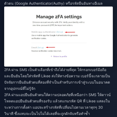
ตัวตน (Google Authenticator/Authy) หรือรหัสยืนยันทางอีเมล
2FA ผ่าน SMS เป็นตัวเลือกที่เข้าถึงได้ง่ายที่สุด ให้กรอกเบอร์มือถือ
และยืนยันโดยใส่รหัสที่ Likee ส่งให้ทางข้อความ เบอร์นี้จะกลายเป็น
ปัจจัยการยืนยันตัวตนที่สองที่จำเป็นสำหรับการเข้าสู่ระบบในอนาคต
จากอุปกรณ์ที่ไม่รู้จัก
2FA ผ่านแอปยืนยันตัวตนให้ความปลอดภัยที่เหนือกว่า SMS ให้ดาวน์
โหลดแอปยืนยันตัวตนที่รองรับ แล้วสแกนรหัส QR ที่ Likee แสดงใน
ระหว่างการตั้งค่า แอปจะสร้างรหัสที่เปลี่ยนไปตามเวลาทุกๆ 30
วินาที ซึ่งแทบจะเป็นไปไม่ได้เลยที่จะถูกดักจับหรือทำซ้ำ