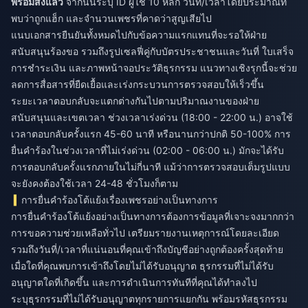
พร้อมส่งแล้ว
จากนั้นระบุ ID ผู้ใช้ 10 หลัก วันที่/เวลาโดยประมาณที่
พบว่าถูกแฮ็ก และจำนวนเพชรที่คาดว่าสูญเสียไป
แนบเอกสารยืนยันทั้งหมดไปกับข้อความแรกแทนที่จะรอให้ฝ่าย
สนับสนุนร้องขอ รวมถึงรูปเซลฟี่คู่กับบัตรประชาชนและวันที่ ใบเสร็จ
การชำระเงิน และภาพหน้าจอประวัติธุรกรรม แนวทางเชิงรุกนี้จะช่วย
ลดการสื่อสารที่ยืดเยื้อและเร่งกระบวนการตรวจสอบให้เร็วขึ้น
ระยะเวลาตอบกลับจะแตกต่างกันไปตามปริมาณงานของฝ่าย
สนับสนุนและเขตเวลา ช่วงเวลาเร่งด่วน (18:00 - 22:00 น.) อาจใช้
เวลาตอบกลับครั้งแรก 45-60 นาที หรือนานกว่าปกติ 50-100% การ
ยื่นคำร้องในช่วงเวลาที่ไม่เร่งด่วน (02:00 - 06:00 น.) มักจะได้รับ
การตอบกลับครั้งแรกภายในไม่กี่นาที แม้ว่าการตรวจสอบเต็มรูปแบบ
จะยังคงต้องใช้เวลา 24-48 ชั่วโมงก็ตาม
การยื่นคำร้องโต้แย้งเรื่องเพชรอย่างเป็นทางการ
การยื่นคำร้องโต้แย้งอย่างเป็นทางการต้องการข้อมูลที่เจาะจงมากกว่า
การขอความช่วยเหลือทั่วไป เตรียมรายงานเหตุการณ์โดยละเอียด
รวมถึงวันที่/เวลาที่แน่นอนที่คุณเข้าถึงบัญชีอย่างถูกต้องครั้งสุดท้าย
เมื่อใดที่คุณพบการเข้าถึงโดยไม่ได้รับอนุญาต ธุรกรรมที่ไม่ได้รับ
อนุญาตใดที่เกิดขึ้น และการดำเนินการทันทีที่คุณได้ทำลงไป
ระบุธุรกรรมที่ไม่ได้รับอนุญาตทุกรายการแยกกัน พร้อมรหัสธุรกรรม