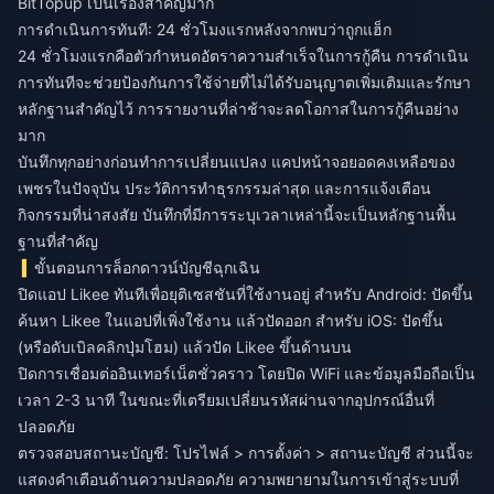
BitTopup เป็นเรื่องสำคัญมาก
การดำเนินการทันที: 24 ชั่วโมงแรกหลังจากพบว่าถูกแฮ็ก
24 ชั่วโมงแรกคือตัวกำหนดอัตราความสำเร็จในการกู้คืน การดำเนิน
การทันทีจะช่วยป้องกันการใช้จ่ายที่ไม่ได้รับอนุญาตเพิ่มเติมและรักษา
หลักฐานสำคัญไว้ การรายงานที่ล่าช้าจะลดโอกาสในการกู้คืนอย่าง
มาก
บันทึกทุกอย่างก่อนทำการเปลี่ยนแปลง แคปหน้าจอยอดคงเหลือของ
เพชรในปัจจุบัน ประวัติการทำธุรกรรมล่าสุด และการแจ้งเตือน
กิจกรรมที่น่าสงสัย บันทึกที่มีการระบุเวลาเหล่านี้จะเป็นหลักฐานพื้น
ฐานที่สำคัญ
ขั้นตอนการล็อกดาวน์บัญชีฉุกเฉิน
ปิดแอป Likee ทันทีเพื่อยุติเซสชันที่ใช้งานอยู่ สำหรับ Android: ปัดขึ้น
ค้นหา Likee ในแอปที่เพิ่งใช้งาน แล้วปัดออก สำหรับ iOS: ปัดขึ้น
(หรือดับเบิลคลิกปุ่มโฮม) แล้วปัด Likee ขึ้นด้านบน
ปิดการเชื่อมต่ออินเทอร์เน็ตชั่วคราว โดยปิด WiFi และข้อมูลมือถือเป็น
เวลา 2-3 นาที ในขณะที่เตรียมเปลี่ยนรหัสผ่านจากอุปกรณ์อื่นที่
ปลอดภัย
ตรวจสอบสถานะบัญชี: โปรไฟล์ > การตั้งค่า > สถานะบัญชี ส่วนนี้จะ
แสดงคำเตือนด้านความปลอดภัย ความพยายามในการเข้าสู่ระบบที่