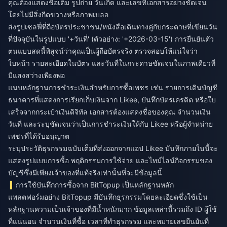
คุณต้องแสดงชื่อเต็ม รูปถ่าย วันเกิด และเลขที่เอกสารอย่างชัดเจน
โดยไม่มีสิ่งกีดขวางหรือภาพเบลอ
ส่งรูปเซลฟี่ที่ถือบัตรประชาชน/หนังสือเดินทางคู่กับกระดาษที่เขียนวัน
ที่ปัจจุบันในรูปแบบ '+วันที่' (ตัวอย่าง: '+2026-03-15') การยืนยันตัว
ตนแบบสดนี้พิสูจน์ว่าคุณเป็นผู้ถือบัตรจริง ตรวจสอบให้แน่ใจว่า
ใบหน้า รายละเอียดในบัตร และวันที่ในกระดาษชัดเจนในภาพเดียวที่
มีแสงสว่างเพียงพอ
แนบหลักฐานการชำระเงินสำหรับการซื้อเพชร เช่น รายการเดินบัญชี
ธนาคารที่แสดงการเรียกเก็บเงินจาก Likee, บันทึกบัตรเครดิต หรือใบ
เสร็จจากกระเป๋าเงินดิจิทัล เอกสารต้องแสดงชื่อของคุณ จำนวนเงิน
วันที่ และระบุชัดเจนว่าเป็นการชำระเงินให้กับ Likee หรือผู้จำหน่าย
เพชรที่ได้รับอนุญาต
ระบุประวัติธุรกรรมฉบับเต็มที่ส่งออกจากแอป Likee บันทึกภายในนี้จะ
แสดงรูปแบบการซื้อ พฤติกรรมการใช้จ่าย และไทม์ไลน์กิจกรรมของ
บัญชีซึ่งมีเพียงเจ้าของที่แท้จริงเท่านั้นที่จะมีข้อมูลนี้
การใช้บันทึกการซื้อจาก BitTopup เป็นหลักฐานหลัก
แพลตฟอร์มอย่าง
BitTopup
มีบันทึกธุรกรรมโดยละเอียดซึ่งใช้เป็น
หลักฐานความเป็นเจ้าของที่มีน้ำหนักมาก ข้อมูลเหล่านี้รวมถึง ID ผู้ใช้
ที่แน่นอน จำนวนเงินที่ซื้อ เวลาที่ทำธุรกรรม และหมายเลขยืนยันที่