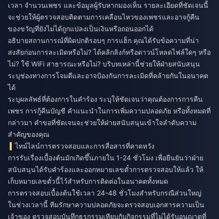
เวลา จำนวนเพชร และข้อมูลผู้รับหากมองเห็น รายละเอียดที่ชัดเจนนี้
จะช่วยให้ผู้ตรวจสอบติดตามการเคลื่อนไหวของเพชรและอาจกู้คืน
ของขวัญที่ยังไม่ได้ถูกแปลงเป็นเงินหรือถอนออกได้
อธิบายสถานการณ์ที่ผิดปกติรอบๆ การแฮ็ก คุณได้รับข้อความที่น่า
สงสัยก่อนการละเมิดหรือไม่? ได้คลิกลิงก์หรือดาวน์โหลดไฟล์ใดๆ หรือ
ไม่? ใช้ WiFi สาธารณะหรือไม่? บริบทเหล่านี้ช่วยให้ฝ่ายสนับสนุน
ระบุช่องทางการโจมตีและอาจป้องกันการละเมิดที่คล้ายกันในอนาคต
ได้
ระบุผลลัพธ์ที่ต้องการในคำร้อง ระบุให้ชัดเจนว่าคุณต้องการการคืน
เพชร การกู้คืนบัญชี คำแนะนำในการเพิ่มความปลอดภัย หรือทั้งหมดที่
กล่าวมา คำขอที่ชัดเจนจะช่วยให้ฝ่ายสนับสนุนเข้าใจลำดับความ
สำคัญของคุณ
ไทม์ไลน์การตรวจสอบและการสื่อสารที่คาดหวัง
การรับเรื่องเบื้องต้นมักเกิดขึ้นภายใน 1-24 ชั่วโมง เพื่อยืนยันว่าฝ่าย
สนับสนุนได้รับคำร้องและออกหมายเลขตั๋วการตรวจสอบให้แล้ว ให้
เก็บหมายเลขตั๋วนี้ไว้สำหรับการติดต่อในอนาคตทั้งหมด
การตรวจสอบเบื้องต้นใช้เวลา 24-48 ชั่วโมงสำหรับกรณีส่วนใหญ่
ในช่วงเวลานี้ ทีมรักษาความปลอดภัยจะตรวจสอบเอกสารความเป็น
เจ้าของ ตรวจสอบบันทึกธุรกรรมเทียบกับกิจกรรมที่ไม่ได้รับอนุญาตที่