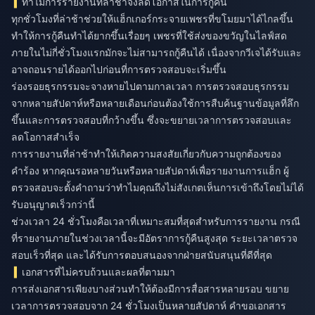
ทำไมการรายงานที่ล่าช้าจึงลดโอกาสในการกู้คืน
ทุกชั่วโมงที่ล่าช้าช่วยให้แฮ็กเกอร์กระจายเพชรที่ขโมยมาได้ไกลขึ้น
ทำให้การกู้คืนทำได้ยากขึ้นเรื่อยๆ เพชรที่ใช้ส่งของขวัญในไลฟ์สด
ภายในไม่กี่ชั่วโมงแรกมักจะไม่สามารถกู้คืนได้ เนื่องจากวีเจได้รับและ
อาจถอนรายได้ออกไปก่อนที่การตรวจสอบจะเริ่มขึ้น
ร่องรอยธุรกรรมจะจางหายไปตามกาลเวลา การตรวจสอบธุรกรรม
จากหลายสัปดาห์หรือหลายเดือนก่อนต้องใช้การสืบค้นฐานข้อมูลที่ลึก
ขึ้นและการตรวจสอบที่กว้างขึ้น ซึ่งจะขยายเวลาการตรวจสอบและ
ลดโอกาสสำเร็จ
การรายงานที่ล่าช้าทำให้เกิดความสงสัยเกี่ยวกับความถูกต้องของ
คำร้อง หากคุณรอหลายวันหรือหลายสัปดาห์เพื่อรายงานการแฮ็ก ผู้
ตรวจสอบจะตั้งคำถามว่าทำไมคุณถึงไม่สังเกตเห็นการเข้าถึงโดยไม่ได้
รับอนุญาตเร็วกว่านี้
ช่วงเวลา 24 ชั่วโมงคือเวลาที่เหมาะสมที่สุดสำหรับการรายงาน กรณี
ที่รายงานภายในช่วงเวลานี้จะมีอัตราการกู้คืนสูงสุด ระยะเวลาตรวจ
สอบเร็วที่สุด และได้รับการตอบสนองจากฝ่ายสนับสนุนที่ดีที่สุด
เอกสารที่ไม่ครบถ้วนและผลที่ตามมา
การส่งเอกสารเพียงบางส่วนทำให้ต้องมีการสื่อสารหลายรอบ ขยาย
เวลาการตรวจสอบจาก 24 ชั่วโมงเป็นหลายสัปดาห์ คำขอเอกสาร