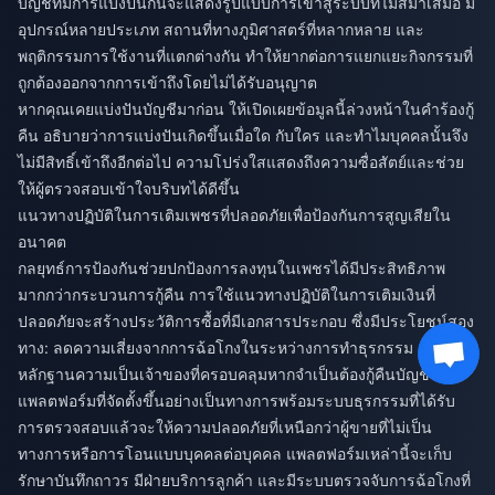
บัญชีที่มีการแบ่งปันกันจะแสดงรูปแบบการเข้าสู่ระบบที่ไม่สม่ำเสมอ มี
อุปกรณ์หลายประเภท สถานที่ทางภูมิศาสตร์ที่หลากหลาย และ
พฤติกรรมการใช้งานที่แตกต่างกัน ทำให้ยากต่อการแยกแยะกิจกรรมที่
ถูกต้องออกจากการเข้าถึงโดยไม่ได้รับอนุญาต
หากคุณเคยแบ่งปันบัญชีมาก่อน ให้เปิดเผยข้อมูลนี้ล่วงหน้าในคำร้องกู้
คืน อธิบายว่าการแบ่งปันเกิดขึ้นเมื่อใด กับใคร และทำไมบุคคลนั้นจึง
ไม่มีสิทธิ์เข้าถึงอีกต่อไป ความโปร่งใสแสดงถึงความซื่อสัตย์และช่วย
ให้ผู้ตรวจสอบเข้าใจบริบทได้ดีขึ้น
แนวทางปฏิบัติในการเติมเพชรที่ปลอดภัยเพื่อป้องกันการสูญเสียใน
อนาคต
กลยุทธ์การป้องกันช่วยปกป้องการลงทุนในเพชรได้มีประสิทธิภาพ
มากกว่ากระบวนการกู้คืน การใช้แนวทางปฏิบัติในการเติมเงินที่
ปลอดภัยจะสร้างประวัติการซื้อที่มีเอกสารประกอบ ซึ่งมีประโยชน์สอง
ทาง: ลดความเสี่ยงจากการฉ้อโกงในระหว่างการทำธุรกรรม และเป็น
หลักฐานความเป็นเจ้าของที่ครอบคลุมหากจำเป็นต้องกู้คืนบัญชี
แพลตฟอร์มที่จัดตั้งขึ้นอย่างเป็นทางการพร้อมระบบธุรกรรมที่ได้รับ
การตรวจสอบแล้วจะให้ความปลอดภัยที่เหนือกว่าผู้ขายที่ไม่เป็น
ทางการหรือการโอนแบบบุคคลต่อบุคคล แพลตฟอร์มเหล่านี้จะเก็บ
รักษาบันทึกถาวร มีฝ่ายบริการลูกค้า และมีระบบตรวจจับการฉ้อโกงที่