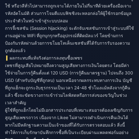
ใช้ หรือวลีทั่วไปสามารถถูกเจาะได้ภายในไม่กี่นาทีด้วยเครื่องมือเจาะ
รหัสอัตโนมัติ ส่วนการโจมตีแบบฟิชชิงจะหลอกล่อให้ผู้ใช้กรอกข้อมูล
ประจำตัวในหน้าเข้าสู่ระบบปลอม
การจี้เซสชัน (Session hijacking) จะดักจับเซสชันการเข้าสู่ระบบที่ใช้
งานอยู่ผ่าน WiFi ที่ถูกบุกรุกหรืออุปกรณ์ที่ติดมัลแวร์ โดยข้ามการ
ป้องกันรหัสผ่านด้วยการขโมยโทเค็นเซสชันที่ได้รับการรับรองความ
ถูกต้องแล้ว
ผลกระทบที่แท้จริงต่อการลงทุนซื้อเพชร
เพชรที่สูญเสียไปหมายถึงความสูญเสียทางการเงินโดยตรง โดยมีค่า
ใช้จ่ายในการกู้คืนตั้งแต่ 120 USD (การกู้คืนมาตรฐาน) ไปจนถึง 300
USD (สำหรับบัญชีที่ถูกลบ) นอกเหนือจากผลกระทบทางการเงิน บัญชี
ที่ถูกแฮ็กจะถูกระงับธุรกรรมเป็นเวลา 24-48 ชั่วโมงแม้หลังจากกู้คืน
แล้ว ซึ่งจะขัดขวางการเข้าร่วมไลฟ์สดหรือการส่งของขวัญในช่วง
เวลาสำคัญ
ผู้ใช้ที่ถูกแฮ็กโดยไม่มีเอกสารประกอบที่เหมาะสมอาจต้องเผชิญกับการ
สูญเสียเพชรถาวร เนื่องจาก Likee ไม่สามารถดำเนินการคืนเงินได้
หากไม่มีหลักฐานความเป็นเจ้าของที่ได้รับการตรวจสอบแล้ว สิ่งนี้
ทำให้การเก็บรักษาบันทึกการซื้อที่เป็นระเบียบผ่านแพลตฟอร์มอย่าง