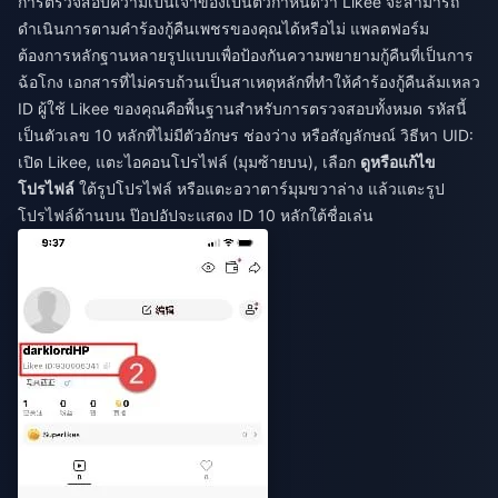
การตรวจสอบความเป็นเจ้าของเป็นตัวกำหนดว่า Likee จะสามารถ
ดำเนินการตามคำร้องกู้คืนเพชรของคุณได้หรือไม่ แพลตฟอร์ม
ต้องการหลักฐานหลายรูปแบบเพื่อป้องกันความพยายามกู้คืนที่เป็นการ
ฉ้อโกง เอกสารที่ไม่ครบถ้วนเป็นสาเหตุหลักที่ทำให้คำร้องกู้คืนล้มเหลว
ID ผู้ใช้ Likee ของคุณคือพื้นฐานสำหรับการตรวจสอบทั้งหมด รหัสนี้
เป็นตัวเลข 10 หลักที่ไม่มีตัวอักษร ช่องว่าง หรือสัญลักษณ์ วิธีหา UID:
เปิด Likee, แตะไอคอนโปรไฟล์ (มุมซ้ายบน), เลือก
ดูหรือแก้ไข
โปรไฟล์
ใต้รูปโปรไฟล์ หรือแตะอวาตาร์มุมขวาล่าง แล้วแตะรูป
โปรไฟล์ด้านบน ป๊อปอัปจะแสดง ID 10 หลักใต้ชื่อเล่น