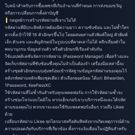
ใบหน้าสำหรับการซื้อเพชรที่เกินจำนวนที่กำหนด การส่งของขวัญ
หรือการเปลี่ยนการตั้งค่าบัญชี
กลยุทธ์การสร้างรหัสผ่านที่เจาะไม่ได้
รหัสผ่านที่มีประสิทธิภาพต้องมีความยาว ความซับซ้อน และไม่ซ้ำใคร
ควรตั้งเป้าไว้ที่ 16 ตัวอักษรขึ้นไป โดยผสมผสานตัวพิมพ์ใหญ่ ตัวพิมพ์
เล็ก ตัวเลข และสัญลักษณ์ในรูปแบบที่คาดเดาไม่ได้ หลีกเลี่ยงคำใน
พจนานุกรม ข้อมูลส่วนตัว หรือตัวอักษรที่เรียงลำดับกัน
ใช้แอปพลิเคชันจัดการรหัสผ่าน (Password Manager) เพื่อสร้างและ
จัดเก็บรหัสผ่านที่ซับซ้อนซึ่งคุณไม่จำเป็นต้องจำ เครื่องมือเหล่านี้จะ
สร้างชุดตัวอักษรแบบสุ่มพร้อมเข้ารหัสฐานข้อมูลรหัสผ่านของคุณไว้
หลังรหัสผ่านหลักเพียงชุดเดียว ตัวเลือกยอดนิยม ได้แก่: Bitwarden,
1Password, KeePassXC
ใช้รหัสผ่านที่ไม่ซ้ำกันสำหรับทุกแพลตฟอร์ม การใช้รหัสผ่านซ้ำจะ
สร้างช่องโหว่แบบโดมิโน หากแฮ็กเกอร์เจาะบริการหนึ่งและได้รหัส
ผ่านของคุณไป พวกเขาจะลองใช้กับแพลตฟอร์มอื่นๆ รวมถึง Likee
ด้วย
เปลี่ยนรหัสผ่าน Likee ทุกไตรมาสหรือทันทีหลังจากเกิดเหตุการณ์ด้าน
ความปลอดภัยกับบริการที่เกี่ยวข้อง ตั้งการแจ้งเตือนในปฏิทินสำหรับ