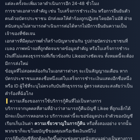
แต่ละครั้งจะเพิ่มเวลาดำเนินการอีก 24-48 ชั่วโมง
การขาดเอกสารสำคัญ เช่น ใบเสร็จการชำระเงิน หรือการยืนยันตัว
ตนด้วยบัตรประชาชน มักส่งผลให้คำร้องถูกปฏิเสธโดยอัตโนมัติ ฝ่าย
สนับสนุนไม่สามารถดำเนินการต่อได้หากไม่มีการยืนยันความเป็น
เจ้าของที่ชัดเจน
เอกสารที่มีคุณภาพต่ำก็สร้างปัญหาเช่นกัน รูปถ่ายบัตรประชาชนที่
เบลอ ภาพหน้าจอที่ถูกตัดจนขาดข้อมูลสำคัญ หรือใบเสร็จการชำระ
เงินที่ไม่แสดงธุรกรรมที่เกี่ยวข้องกับ Likeอย่างชัดเจน ทั้งหมดนี้จะต้อง
มีการส่งใหม่
ข้อมูลที่ไม่สอดคล้องกันในเอกสารต่างๆ จะเป็นสัญญาณเตือน หาก
บัตรประชาชนแสดงชื่อหนึ่งแต่ใบเสร็จการชำระเงินแสดงอีกชื่อหนึ่ง
หรือ ID ผู้ใช้ที่ระบุไม่ตรงกับบันทึกธุรกรรม ผู้ตรวจสอบจะสงสัยว่าเป็น
คำร้องที่ฉ้อโกง
ความเสี่ยงของการใช้บริการกู้คืนที่ไม่เป็นทางการ
บริการจากบุคคลที่สามที่อ้างว่าสามารถกู้คืนบัญชี Likee ที่ถูกแฮ็กได้
มักจะเป็นการหลอกลวง บริการเหล่านี้จะขอข้อมูลประจำตัวของบัญชี
เรียกเก็บเงินค่า
ความเชี่ยวชาญในการกู้คืน
หรือทั้งสองอย่าง จากนั้น
พวกเขาก็จะขโมยบัญชีของคุณหรือเชิดเงินหนีไป
การกู้คืนบัญชีที่ถูกต้องเกิดขึ้นผ่านช่องทางสนับสนุนอย่างเป็นทางการ