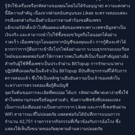
รู้จักใช้เครื่องหรือรหัสผ่านของคุณโดยไม่ได้รับอนุญาต) ความแตกต่าง
นี้มีความสำคัญ เนื่องจากฝ่ายสนับสนุนของ Likee จะตรวจสอบแต่ละ
กรณีแตกต่างกันเมื่อดำเนินการตามคำร้องขอคืนเพชร
แฮ็กเกอร์มักตั้งเป้าไปที่ยอดคงเหลือของเพชรเพราะเพชรมีมูลค่าเป็น
เงินจริง และสามารถนำไปใช้ซื้อของขวัญหรือโอนออกได้อย่าง
รวดเร็ว เมื่อเพชรถูกโอนออกจากบัญชีของคุณแล้ว การกู้คืนจะทำได้
ยากกว่าการกู้คืนการเข้าถึงโปรไฟล์อย่างมาก ระบบธุรกรรมแบบเรียล
ไทม์ของแพลตฟอร์มทำให้การตรวจพบในทันทีเป็นเรื่องสำคัญอย่างยิ่ง
สำหรับผู้ใช้ที่ซื้อเพชรเป็นประจำผ่าน
BitTopup
การรักษาแนวทาง
ปฏิบัติที่ปลอดภัยเป็นสิ่งจำเป็น BitTopup มีบันทึกธุรกรรมที่ได้รับการ
ตรวจสอบแล้ว ซึ่งใช้เป็นหลักฐานยืนยันความเป็นเจ้าของหลักใน
ระหว่างการตรวจสอบเพื่อกู้คืนบัญชี
จุดเริ่มต้นของการละเมิดที่พบบ่อย ได้แก่: รหัสผ่านที่คาดเดาง่ายซึ่งใช้
คำในพจนานุกรมหรือข้อมูลส่วนตัว, ข้อความฟิชชิงที่ปลอมแปลง
เป็นการแจ้งเตือนอย่างเป็นทางการจาก Likee และการจี้เซสชันผ่าน
WiFi สาธารณะที่ไม่ปลอดภัย แพลตฟอร์มได้บันทึกการแบนถาวร
จำนวน 42,751 รายการจากกิจกรรมที่เกี่ยวข้องกับการฉ้อโกง ซึ่ง
แสดงให้เห็นถึงขนาดของภัยคุกคามด้านความปลอดภัย