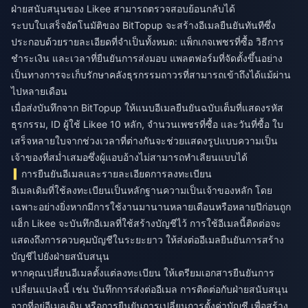
ฝ่ายสนับสนุนของ Likee สามารถตรวจสอบย้อนกลับได้
ระบบใบเสร็จอัตโนมัติของ BitTopup จะสร้างอีเมลยืนยันทันทีซึ่ง
ประกอบด้วยรายละเอียดที่จำเป็นทั้งหมด: แพ็กเกจเพชรที่ซื้อ วิธีการ
ชำระเงิน และเวลาที่ยืนยันการส่งมอบ แพลตฟอร์มที่จัดตั้งขึ้นอย่าง
เป็นทางการจะเก็บรักษาคลังธุรกรรมถาวรที่สามารถเข้าถึงได้แม้ผ่าน
ไปหลายเดือน
เมื่อส่งบันทึกจาก BitTopup ให้แนบอีเมลยืนยันฉบับเต็มที่แสดงรหัส
ธุรกรรม, ID ผู้ใช้ Likee 10 หลัก, จำนวนเพชรที่ซื้อ และวันที่ซื้อ ใบ
เสร็จหลายใบจากช่วงเวลาที่ต่างกันจะช่วยแสดงรูปแบบความเป็น
เจ้าของที่สม่ำเสมอซึ่งผู้แอบอ้างไม่สามารถทำเลียนแบบได้
การยืนยันอีเมลและรายละเอียดการลงทะเบียน
อีเมลเดิมที่ใช้ลงทะเบียนเป็นหลักฐานความเป็นเจ้าของหลัก โดย
เฉพาะอย่างยิ่งหากมีการใช้งานมานานหลายเดือนหรือหลายปีก่อนถูก
แฮ็ก Likee จะบันทึกอีเมลที่ใช้สร้างบัญชีไว้ การใช้อีเมลนี้ติดต่อจะ
แสดงถึงการควบคุมบัญชีในระยะยาว ให้ส่งต่ออีเมลยืนยันการสร้าง
บัญชีไปยังฝ่ายสนับสนุน
หากคุณเปลี่ยนอีเมลตั้งแต่ลงทะเบียน ให้เตรียมเอกสารยืนยันการ
เปลี่ยนแปลงนี้ เช่น บันทึกการส่งต่ออีเมล การติดต่อกับฝ่ายสนับสนุน
จากที่อยู่อีเมลเดิม หรือการยืนยันการเปลี่ยนการตั้งค่าบัญชี เพื่อสร้าง