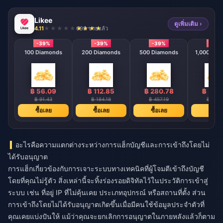
Likee
ดูเพิ่มเติม ›
4.11
698 ขายแล้ว
-39%
-39%
-39%
-39
100 Diamonds
200 Diamonds
500 Diamonds
1,000 Dia
฿ 56.09
฿ 112.85
฿ 280.78
฿ 561
฿ 91.43
฿ 184.18
฿ 457.19
฿ 914.
ซื้อเลย
ซื้อเลย
ซื้อเลย
ซื้อเล
อะไรคือความแตกต่างระหว่างการแฮ็กบัญชีและการเข้าถึงโดยไม่
ได้รับอนุญาต
การแฮ็กเกี่ยวข้องกับการเจาะระบบทางเทคนิคที่ผู้โจมตีเข้าถึงบัญชี
โดยที่คุณไม่รู้ตัว สิ่งเหล่านี้จะทิ้งร่องรอยดิจิทัลไว้ในประวัติการเข้าสู่
ระบบ เช่น ที่อยู่ IP ที่ไม่คุ้นเคย ประเภทอุปกรณ์ หรือสถานที่ตั้ง ส่วน
การเข้าถึงโดยไม่ได้รับอนุญาตเกิดขึ้นเมื่อมีคนใช้ข้อมูลประจำตัวที่
คุณเคยแบ่งปันให้ แม้ว่าคุณจะยกเลิกการอนุญาตในภายหลังแล้วก็ตาม