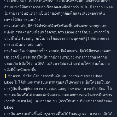
ประมาณ 80% ในการคืนเพชรบางส่วนหรือทั้งหมด เอกสารที่ไม่ครบ
ถ้วนจะทำให้อัตราความสำเร็จลดลงเหลือต่ำกว่า 30% เนื่องจาก Likee
ไม่สามารถยืนยันความเป็นเจ้าของที่ถูกต้องได้และเสี่ยงต่อการคืน
เพชรให้กับการแอบอ้าง
การแบ่งปันบัญชีทำให้คำร้องกู้คืนซับซ้อนขึ้นอย่างมาก หากคุณเคย
แบ่งปันรหัสผ่านกับเพื่อนหรือครอบครัว Likee อาจจัดประเภทการใช้
จ่ายที่ไม่ได้รับอนุญาตเป็นการโต้แย้งระหว่างบุคคลที่รู้จักกันมากกว่า
การละเมิดความปลอดภัย
การยื่นคำร้องว่าถูกแฮ็กซ้ำๆ จากบัญชีเดิมจะกระตุ้นให้มีการตรวจสอบ
เข้มงวดขึ้น การแสดงให้เห็นว่ามีการปรับปรุงมาตรการรักษาความ
ปลอดภัย (เปิดใช้งาน 2FA, เปลี่ยนรหัสผ่าน) จะช่วยให้คำร้องในภาย
หลังมีน้ำหนักมากขึ้น
ทำความเข้าใจนโยบายการคืนเงินและการชดเชยของ Likee
Likee ไม่ได้คืนเงินสำหรับเพชรที่สูญเสียไปจากการแฮ็กโดยอัตโนมัติ
การกู้คืนขึ้นอยู่กับผลการตรวจสอบและดูว่าเพชรสามารถดึงกลับมาได้
ทางเทคนิคหรือไม่ แพลตฟอร์มแยกความแตกต่างระหว่างการคืนเพชร
(การคืนเพชรเดิม) และการชดเชย (การให้เพชรเทียบเท่าจากคลังของ
Likee)
การคืนเพชรจะเกิดขึ้นเมื่อธุรกรรมที่ไม่ได้รับอนุญาตสามารถยกเลิกได้