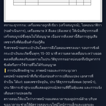
สถานะธุรกรรม: เครื่องหมายถูกสีเขียว (เสร็จสมบูรณ์), ไอคอนนาฬิกา
(รอดำเนินการ), เครื่องหมาย X สีแดง (ล้มเหลว) ให้เน้นที่ธุรกรรมที่
เสร็จสมบูรณ์ซึ่งคุณไม่ได้อนุญาต เนื่องจากสิ่งเหล่านี้คือการสูญเสีย
เพชรจริงที่ต้องยื่นคำร้องกู้คืน
รีเฟรชหน้าจอกระเป๋าเงินโดยการดึงไอคอนเพชรลงมา รอบการซิงค์
กระเป๋าเงินจะเกิดขึ้นทุกๆ 15-30 นาที ความคลาดเคลื่อนระหว่างยอด
คงเหลือที่แสดงกับยอดรวมในประวัติธุรกรรมอาจบ่งบอกถึงปัญหาการ
ซิงค์หรือการใช้จ่ายที่ไม่ได้รับอนุญาต
การบันทึกหลักฐาน: ภาพหน้าจอและการระบุเวลา
แคปหน้าจอทุกหน้าที่เกี่ยวข้องก่อนทำการเปลี่ยนแปลง เอกสารที่
จำเป็น ได้แก่: ยอดเพชรปัจจุบัน, ประวัติธุรกรรมทั้งหมด (ทุกหน้า),
ประวัติการเข้าสู่ระบบที่แสดงอุปกรณ์/สถานที่ที่ไม่คุ้นเคย และการแจ้ง
เตือนความปลอดภัย
ตรวจสอบให้แน่ใจว่าภาพหน้าจอแสดงเวลาของอุปกรณ์ด้วย บริบท
ของเวลาจะช่วยให้ผู้ตรวจสอบระบุไทม์ไลน์การแฮ็กและแยกแยะ