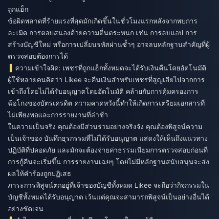
ถูกแฮ็ก
ข้อผิดพลาดที่ร้ายแรงที่สุดมักเกิดขึ้นในชั่วโมงแรกหลังจากพบการ
ละเมิด การตอบสนองด้วยความตื่นตระหนก เช่น การลบแอป การ
สร้างบัญชีใหม่ หรือการเปลี่ยนรหัสผ่านซ้ำๆ อาจลบหลักฐานสำคัญที่ผู้
ตรวจสอบต้องการได้
ความเข้าใจผิด: เพชรที่ถูกแฮ็กทั้งหมดจะได้รับเงินคืนโดยอัตโนมัติ
ผู้ใช้หลายคนคิดว่า Likee จะคืนเงินสำหรับเพชรที่สูญเสียไปจากการ
เข้าถึงโดยไม่ได้รับอนุญาตโดยอัตโนมัติ คล้ายกับการคุ้มครองการ
ฉ้อโกงของบัตรเครดิต ความคาดหวังนี้ทำให้เกิดการเตรียมเอกสารที่
ไม่เพียงพอและการรายงานที่ล่าช้า
ในความเป็นจริง คุณต้องมีส่วนร่วมอย่างจริงจัง คุณต้องพิสูจน์ความ
เป็นเจ้าของ บันทึกธุรกรรมที่ไม่ได้รับอนุญาต แสดงให้เห็นถึงแนวทาง
ปฏิบัติที่ปลอดภัย และมักจะต้องจ่ายค่าธรรมเนียมการตรวจสอบก่อนที่
การกู้คืนจะเริ่มขึ้น การรายงานเฉยๆ โดยไม่มีหลักฐานสนับสนุนจะส่ง
ผลให้คำร้องถูกปฏิเสธ
ภาระการพิสูจน์ตกอยู่ที่เจ้าของบัญชีทั้งหมด Likee จะถือว่ากิจกรรมใน
บัญชีทั้งหมดได้รับอนุญาต เว้นแต่คุณจะสามารถพิสูจน์เป็นอย่างอื่นได้
อย่างชัดเจน