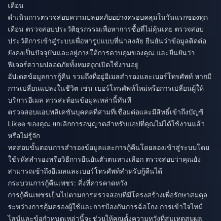
เดือน
ดำเนินการตรวจสอบความปลอดภัยอย่างครอบคลุมในวันแรกของทุก
เดือน ตรวจสอบประวัติธุรกรรมเพื่อหาการซื้อที่ไม่คุ้นเคย ตรวจสอบ
ประวัติการเข้าสู่ระบบเพื่อหารูปแบบที่น่าสงสัย ยืนยันว่าข้อมูลติดต่อ
ยังคงเป็นปัจจุบันและอยู่ภายใต้การควบคุมของคุณ และยืนยันว่า
ฟีเจอร์ความปลอดภัยทั้งหมดถูกเปิดใช้งานอยู่
อัปเดตข้อมูลการกู้คืน รวมถึงที่อยู่อีเมลสำรองและเบอร์โทรศัพท์ หากมี
การเปลี่ยนแปลงในชีวิต เช่น เบอร์โทรศัพท์ใหม่หรือการเปลี่ยนผู้ให้
บริการอีเมล ควรสะท้อนข้อมูลเหล่านี้ทันที
ตรวจสอบแอปพลิเคชันบุคคลที่สามที่เชื่อมต่อและมีสิทธิ์เข้าถึงบัญชี
Likee ของคุณ ยกเลิกการอนุญาตสำหรับแอปที่คุณไม่ได้ใช้งานแล้ว
หรือไม่รู้จัก
ทดสอบขั้นตอนการสำรองข้อมูลและการกู้คืนโดยลองเข้าสู่ระบบโดย
ใช้รหัสสำรองหรือวิธีการยืนยันตัวตนทางเลือก ตรวจสอบว่าคุณยัง
สามารถเข้าถึงอีเมลและเบอร์โทรศัพท์สำหรับกู้คืนได้
กระบวนการกู้คืนเพชร: สิ่งที่ควรคาดหวัง
การกู้คืนเพชรเป็นไปตามการตรวจสอบที่มีโครงสร้างเพื่อรักษาสมดุล
ระหว่างการคุ้มครองผู้ใช้และการป้องกันการฉ้อโกง การเข้าใจไทม์
ไลน์และข้อกำหนดเหล่านี้จะช่วยให้คุณตั้งความหวังที่สมเหตุสมผล