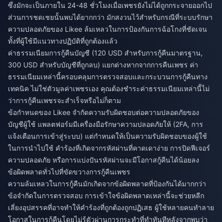
ซึ่งมักจะเป็นภายใน 24-48 ชั่วโมงเมื่อเพชรยังไม่ได้ถูกกระจายออกไป
ส่วนการชดเชยนั้นพบได้ยากกว่า มักสงวนไว้สำหรับกรณีที่ระบบรักษา
ความปลอดภัยของ Likee ล้มเหลวในการป้องกันการฉ้อโกงที่ชัดเจน
ทั้งที่ผู้ใช้มีแนวทางปฏิบัติที่ถูกต้องแล้ว
ค่าธรรมเนียมการกู้คืนบัญชี (120 USD สำหรับการกู้คืนมาตรฐาน,
300 USD สำหรับบัญชีที่ถูกลบ) แยกต่างหากจากการคืนเพชร ค่า
ธรรมเนียมเหล่านี้ครอบคลุมการตรวจสอบและกระบวนการกู้คืนทาง
เทคนิค ไม่ใช่ตัวมูลค่าเพชรเอง คุณต้องชำระค่าธรรมเนียมเหล่านี้ไม่
ว่าการกู้คืนเพชรจะสำเร็จหรือไม่ก็ตาม
ข้อกำหนดของ Likee จำกัดความรับผิดชอบต่อความปลอดภัยของ
บัญชีผู้ใช้ แพลตฟอร์มมีเครื่องมือรักษาความปลอดภัยให้ (2FA, การ
แจ้งเตือนการเข้าสู่ระบบ) แต่กำหนดให้เป็นความรับผิดชอบของผู้ใช้
ในการนำไปใช้ คำร้องที่เกิดจากรหัสผ่านที่คาดเดาง่าย การปิดฟีเจอร์
ความปลอดภัย หรือการแบ่งปันรหัสผ่านจะมีโอกาสกู้คืนได้น้อยลง
ข้อผิดพลาดทั่วไปที่ขัดขวางการกู้คืนเพชร
ความล้มเหลวในการกู้คืนมักเกิดจากข้อผิดพลาดที่ป้องกันได้มากกว่า
ข้อจำกัดในการตรวจสอบ การเข้าใจข้อผิดพลาดเหล่านี้จะช่วยหลีก
เลี่ยงอุปสรรคที่อาจทำให้คำร้องที่ถูกต้องถูกปฏิเสธ ผู้ใช้หลายคนทำลาย
โอกาสในการกู้คืนโดยไม่รู้ตัวผ่านการกระทำที่ทำทันทีหลังจากพบว่า