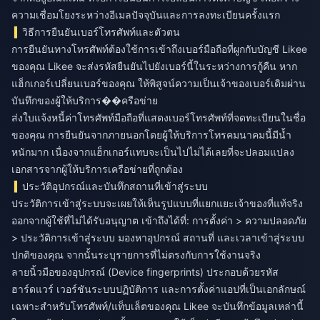
ความเชื่อมโยงระหว่างอีเมลปัจจุบันและการลงทะเบียนครั้งแรก
วิธีการยืนยันเบอร์โทรศัพท์และตัวตน
การยืนยันทางโทรศัพท์ต้องใช้การเข้าถึงเบอร์มือถือที่ผูกกับบัญชี Likee
ของคุณ Likee จะส่งรหัสยืนยันไปยังเบอร์นี้ในระหว่างการกู้คืน หาก
แฮ็กเกอร์เปลี่ยนเบอร์ของคุณ ให้พิสูจน์ความเป็นเจ้าของเบอร์เดิมผ่าน
บันทึกของผู้ให้บริการ��ครือข่าย
ส่งใบแจ้งหนี้ค่าโทรศัพท์มือถือที่แสดงเบอร์โทรศัพท์ที่จดทะเบียนในชื่อ
ของคุณ การยืนยันจากภายนอกโดยผู้ให้บริการโทรคมนาคมนี้มีน้ำ
หนักมาก เนื่องจากแฮ็กเกอร์แทบจะเป็นไปไม่ได้เลยที่จะปลอมแปลง
เอกสารจากผู้ให้บริการเครือข่ายที่ถูกต้อง
ประวัติอุปกรณ์และบันทึกสถานที่เข้าสู่ระบบ
ประวัติการเข้าสู่ระบบจะเผยให้เห็นรูปแบบที่แยกแยะเจ้าของที่แท้จริง
ออกจากผู้ใช้ที่ไม่ได้รับอนุญาต เข้าถึงได้ที่: การตั้งค่า > ความปลอดภัย
> ประวัติการเข้าสู่ระบบ มองหาอุปกรณ์ สถานที่ และเวลาเข้าสู่ระบบ
ปกติของคุณ จากนั้นระบุรายการที่ไม่ตรงกับการใช้งานจริง
ลายนิ้วมือของอุปกรณ์ (Device fingerprints) ประกอบด้วยรหัส
ฮาร์ดแวร์ เวอร์ชันระบบปฏิบัติการ และการตั้งค่าแอปที่เป็นเอกลักษณ์
เฉพาะสำหรับโทรศัพท์/แท็บเล็ตของคุณ Likee จะบันทึกข้อมูลเหล่านี้