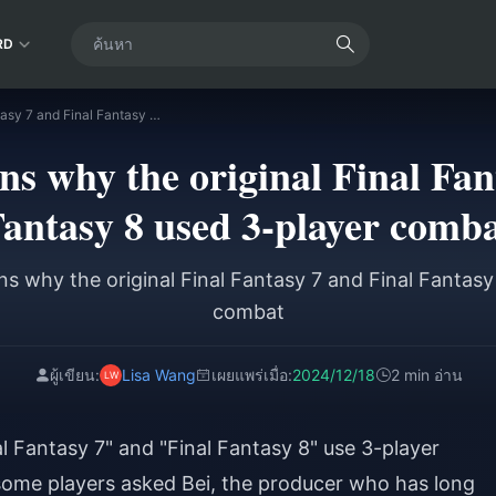
RD
Producer explains why the original Final Fantasy 7 and Final Fantasy 8 used 3-player combat
ns why the original Final Fan
antasy 8 used 3-player comb
ns why the original Final Fantasy 7 and Final Fantasy
combat
ผู้เขียน:
Lisa Wang
เผยแพร่เมื่อ:
2024/12/18
2 min อ่าน
al Fantasy 7" and "Final Fantasy 8" use 3-player
some players asked Bei, the producer who has long