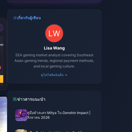
เกี่ยวกับผู้เขียน
-21%
-21%
-21%
her
4999 Voucher
9999 Voucher
19999 Voucher
Lisa Wang
SEA gaming market analyst covering Southeast
Asian gaming trends, regional payment methods,
and local gaming culture.
8
฿ 1429.57
฿ 2859.48
฿ 5718.62
฿ 1812.73
฿ 3625.79
฿ 7251.92
ดูโปรไฟล์ฉบับเต็ม →
ซื้อเลย
ซื้อเลย
ซื้อเลย
ข่าวสารแนะนำ
คู่มือตัวละคร Mitya ใน Genshin Impact |
สิงหาคม 2026