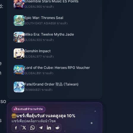
Ensemble Stars Music ES Points
d:
GLOBAL
900 ขายแล้ว
Epic War: Thrones Seal
SOUTH EAST ASIA
658 ขายแล้ว
Miko Era: Twelve Myths Jade
GLOBAL
920 ขายแล้ว
Genshin Impact
GLOBAL
977 ขายแล้ว
e
Lord of the Cube: Heroes RPG Voucher
h
GLOBAL
891 ขายแล้ว
Fate/Grand Order 聖晶 (Taiwan)
TAIWAN
821 ขายแล้ว
lso
ข้อเสนอมีจำนวนจำกัด
แชร์เพื่อลุ้นรับส่วนลดสูงสุด 10%
s
แชร์เพื่อปลดล็อกวงล้อนำโชค
o