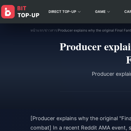
DIRECT TOP-UP
GAME
CA
หน้าแรก
/
ข่าวสาร
/
Producer explai
F
Producer explai
[Producer explains why the original "Fin
combat] In a recent Reddit AMA event, 