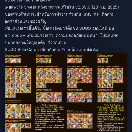
เผยแพร่ในช่วงเย็นหลังจากการแก้ไขใน v2.39.0 (28 ก.ย. 2025)
ช่องส่วนตัวเหมาะสำหรับการทำงานร่วมกัน; แท็บ 'ฉัน' ติดตาม
อัตราส่วนและของขวัญ
เพิ่มเลเวลเร็วขึ้นด้วย
ซื้อเครดิตปาร์ตี้แชท SUGO ออนไลน์
บน
BitTopup – เติมเงินรวดเร็ว, ความปลอดภัยแน่นหนา, โบนัสแพ็ก
ขนาดกลาง/ใหญ่สุดคุ้ม, รีวิวดีเยี่ยม
SUGO Role Cards เทียบกับคำอธิบายห้องแบบดั้งเดิม