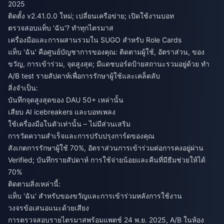
2025
ติดตั้ง v2.41.0.0 ใหม่; เปลี่ยนเครือข่าย; เปิดใช้งานบอท
ตรวจสอบแท็บ 'ฉัน'? ทำทุกไตรมาส
เครื่องมือและการผสานรวมใน SUGO สำหรับ Role Cards
แท็บ 'ฉัน' คือศูนย์บัญชาการของคุณ: ติดตามผู้ใช้, อัตราส่วน, ของ
ขวัญ, การเข้าร่วม, จุดสูงสุด; มีแดชบอร์ดป้ายสถานะรวมอยู่ด้วย ทำ
A/B test รายสัปดาห์เพื่อการรักษาผู้ใช้และเคล็ดลับ
สิ่งจำเป็น:
บันทึกจุดสูงสุดของ DAU 50+ เหล่านั้น
เสียบ AI icebreakers และบอทเพลง
ใช้เครื่องมือในตัวเท่านั้น – ไม่มีส่วนเสริม
การวัดความสำเร็จและการปรับปรุงการ์ดของคุณ
สังเกตการรักษาผู้ใช้ 70%, อัตราส่วนการเข้าร่วมต่อการคงอยู่ผ่าน
Verified; บันทึกรายสัปดาห์ การใช้จ่ายน้อยและคืนที่มีธีมช่วยให้ได้
70%
ติดตามสิ่งเหล่านี้:
แท็บ 'ฉัน' สำหรับของขวัญและการเข้าร่วมหลังการใช้งาน
วงจรข้อเสนอแนะด้วยเสียง
การตรวจสอบรายไตรมาสพร้อมแพตช์ 24 พ.ย. 2025, A/B ในห้อง