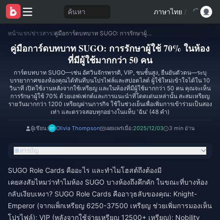
ค้นหา
ภาษาไทย
/
หน้าแรก
/
ข่าวสาร
/
คู่มือการ์ดบทบาท SUGO: การรักษาผู้ใช้ 70% ในห้องที่มีผู้ใช้มากกว่า 50 คน
คู่มือการ์ดบทบาท SUGO: การรักษาผู้ใช้ 70% ในห้อง
ที่มีผู้ใช้มากกว่า 50 คน
การ์ดบทบาท SUGO—เช่น อัศวินจักรพรรดิ, VIP, ชนชั้นสูง, ยืนยันตัวตน—ระบุ
บรรยากาศของห้องคุณได้ทันทีบนโปรไฟล์และสปอตไลต์ ผู้ใช้ใหม่เข้าใจได้ใน 10
วินาที เปิดใช้งานหลังจากใช้เหรียญ และในห้องที่มีผู้ใช้มากกว่า 50 คน คุณจะเห็น
การรักษาผู้ใช้ 70% ด้วยเอฟเฟกต์และการแนะนำที่โดดเด่นเหล่านั้น สะสมเหรียญ
รายวันมากกว่า 1200 เหรียญผ่านภารกิจ ใช้ในช่วงเย็นเพื่อเพิ่มการเข้าร่วมเป็นสอง
เท่า และตรวจสอบทุกอย่างในแท็บ 'ฉัน' (48 คำ)
ผู้เขียน:
Olivia Thompson
เผยแพร่เมื่อ:
2025/12/03
3 min อ่าน
สารบัญ
SUGO Role Cards คืออะไร และทำไมโฮสต์ถึงต้องมี
เคยสงสัยไหมว่าทำไมห้อง SUGO บางห้องถึงคึกคัก ในขณะที่บางห้อง
กลับเงียบเหงา? SUGO Role Cards คืออาวุธลับของคุณ: Knight-
Emperor (จากแพ็กเหรียญ 6250-37500 เหรียญ ช่วยเพิ่มการมองเห็น
โปรไฟล์); VIP (หลังจากใช้จ่ายเหรียญ 12500+ เหรียญ); Nobility