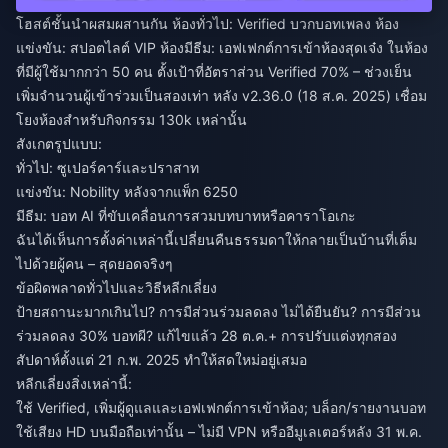
โฮสต์ชั้นนำผสมผสานกัน ห้องทั่วไป: Verified บวกบอทเพลง ห้อง
แข่งขัน: สปอตไลต์ VIP ห้องมีธีม: เอฟเฟกต์การเข้าห้องสุดเจ๋ง ในห้อง
ที่มีผู้ใช้มากกว่า 50 คน ตั้งเป้าที่อัตราส่วน Verified 70% – ช่วงเย็น
เพิ่มจำนวนผู้เข้าร่วมเป็นสองเท่า หลัง v2.36.0 (18 ส.ค. 2025) เชื่อม
โยงห้องสำหรับกิจกรรม 130k เหล่านั้น
สังเกตรูปแบบ:
ทั่วไป: ซูเปอร์คาร์และปราสาท
แข่งขัน: Nobility หลังจากแพ็ก 6250
มีธีม: บอท AI ที่ขับเคลื่อนการสวมบทบาทหรือคาราโอเกะ
ฉันได้เห็นการตั้งค่าเหล่านี้เปลี่ยนคืนธรรมดาให้กลายเป็นบ้านที่เต็ม
ไปด้วยผู้คน – สุดยอดจริงๆ
ข้อผิดพลาดทั่วไปและวิธีหลีกเลี่ยง
ป้ายสถานะมากเกินไป? การมีส่วนร่วมลดลง ไม่ได้ยืนยัน? การมีส่วน
ร่วมลดลง 30% บอทผี? แก้ไขแล้ว 28 ต.ค.+ การปรับแต่งทุกสอง
สัปดาห์ตั้งแต่ 21 ก.พ. 2025 ทำให้สดใหม่อยู่เสมอ
หลีกเลี่ยงสิ่งเหล่านี้:
ใช้ Verified, เพิ่มผู้ดูแลและเอฟเฟกต์การเข้าห้อง; บล็อก/รายงานบอท
ใช้เสียง HD บนมือถือเท่านั้น – ไม่มี VPN หรืออีมูเลเตอร์หลัง 31 พ.ค.