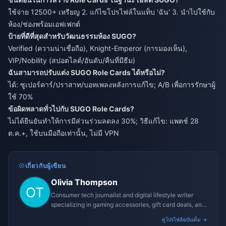
ใช้จ่าย 12500+ เหรียญ 2. แก้ไขโปรไฟล์ในแท็บ 'ฉัน' 3. นำไปใช้กับ
ห้อง/ช่องพร้อมเอฟเฟกต์
ป้ายที่ดีที่สุดสำหรับวัฒนธรรมห้อง SUGO?
Verified (ความน่าเชื่อถือ), Knight-Emperor (การมองเห็น),
VIP/Nobility (สปอตไลต์/อันดับ/คืนที่มีธีม)
ฉันสามารถปรับแต่ง SUGO Role Cards ได้หรือไม่?
ได้: ซูเปอร์คาร์/ปราสาท/บอทเพลงหลังการแก้ไข; A/B เพื่อการรักษาผู้
ใช้ 70%
ข้อผิดพลาดทั่วไปกับ SUGO Role Cards?
ไม่ได้ยืนยันทำให้การมีส่วนร่วมลดลง 30%; วิธีแก้ไข: แพตช์ 28
ต.ค.+, ใช้บนมือถือเท่านั้น, ไม่มี VPN
เกี่ยวกับผู้เขียน
Olivia Thompson
Consumer tech journalist and digital lifestyle writer
specializing in gaming accessories, gift card deals, and
platform reviews.
ดูโปรไฟล์ฉบับเต็ม →