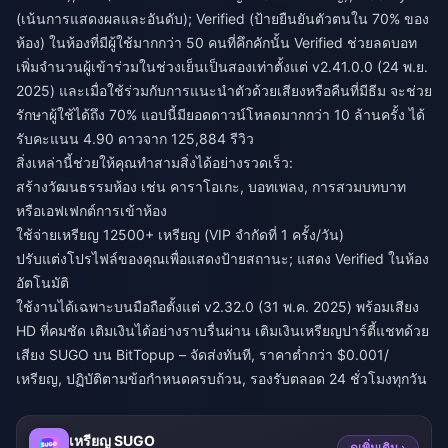
(เน้นการแสดงผลและอันดับ); Verified (ป้ายยืนยันตัวตนใน 70% ของ
ห้อง) ในห้องที่มีผู้ใช้มากกว่า 50 คนที่คึกคักนั้น Verified ช่วยลดบอท
เพิ่มจำนวนผู้เข้าร่วมในช่วงเย็นเป็นสองเท่าตั้งแต่ v2.41.0.0 (24 พ.ย.
2025) และเมื่อใช้ร่วมกับการแนะนำตัวด้วยเสียงหรือคืนที่มีธีม จะช่วย
รักษาผู้ใช้ได้ถึง 70% แอปนี้มียอดดาวน์โหลดมากกว่า 10 ล้านครั้ง ได้
รับคะแนน 4.90 ดาวจาก 125,884 รีวิว
สิ่งเหล่านี้ช่วยให้คุณทำสามสิ่งได้อย่างรวดเร็ว:
สร้างวัฒนธรรมห้อง เช่น คาราโอเกะ, บอทเพลง, การสวมบทบาท
หรือเอฟเฟกต์การเข้าห้อง
ใช้จ่ายเหรียญ 12500+ เหรียญ (VIP จำกัดที่ 1 ครั้ง/วัน)
ปรับแต่งโปรไฟล์ของคุณเพื่อแสดงป้ายสถานะ; แสดง Verified ในห้อง
อัตโนมัติ
ใช้งานได้เฉพาะบนมือถือตั้งแต่ v2.32.0 (31 พ.ค. 2025) พร้อมเสียง
HD ที่คมชัด เติมเงินได้อย่างราบรื่นผ่าน
เติมเงินเหรียญปาร์ตี้แชทด้วย
เสียง SUGO
บน BitTopup – จัดส่งทันที, ราคาต่ำกว่า $0.001/
เหรียญ, ปฏิบัติตามข้อกำหนดครบถ้วน, รองรับตลอด 24 ชั่วโมงทุกวัน
เหรียญ SUGO
ดูเพิ่มเติม ›