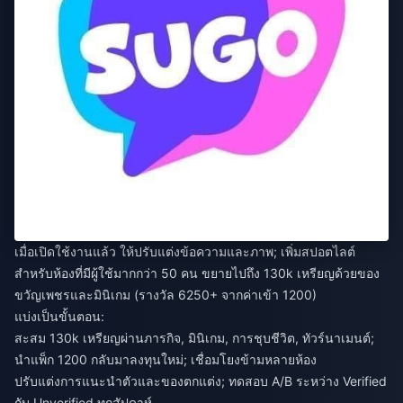
เมื่อเปิดใช้งานแล้ว ให้ปรับแต่งข้อความและภาพ; เพิ่มสปอตไลต์
สำหรับห้องที่มีผู้ใช้มากกว่า 50 คน ขยายไปถึง 130k เหรียญด้วยของ
ขวัญเพชรและมินิเกม (รางวัล 6250+ จากค่าเข้า 1200)
แบ่งเป็นขั้นตอน:
สะสม 130k เหรียญผ่านภารกิจ, มินิเกม, การชุบชีวิต, ทัวร์นาเมนต์;
นำแพ็ก 1200 กลับมาลงทุนใหม่; เชื่อมโยงข้ามหลายห้อง
ปรับแต่งการแนะนำตัวและของตกแต่ง; ทดสอบ A/B ระหว่าง Verified
กับ Unverified ทุกสัปดาห์