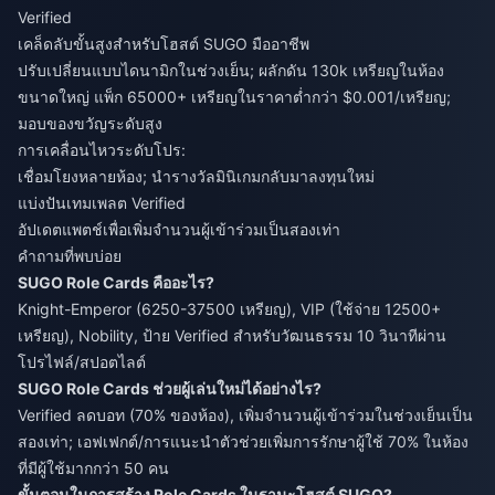
Verified
เคล็ดลับขั้นสูงสำหรับโฮสต์ SUGO มืออาชีพ
ปรับเปลี่ยนแบบไดนามิกในช่วงเย็น; ผลักดัน 130k เหรียญในห้อง
ขนาดใหญ่ แพ็ก 65000+ เหรียญในราคาต่ำกว่า $0.001/เหรียญ;
มอบของขวัญระดับสูง
การเคลื่อนไหวระดับโปร:
เชื่อมโยงหลายห้อง; นำรางวัลมินิเกมกลับมาลงทุนใหม่
แบ่งปันเทมเพลต Verified
อัปเดตแพตช์เพื่อเพิ่มจำนวนผู้เข้าร่วมเป็นสองเท่า
คำถามที่พบบ่อย
SUGO Role Cards คืออะไร?
Knight-Emperor (6250-37500 เหรียญ), VIP (ใช้จ่าย 12500+
เหรียญ), Nobility, ป้าย Verified สำหรับวัฒนธรรม 10 วินาทีผ่าน
โปรไฟล์/สปอตไลต์
SUGO Role Cards ช่วยผู้เล่นใหม่ได้อย่างไร?
Verified ลดบอท (70% ของห้อง), เพิ่มจำนวนผู้เข้าร่วมในช่วงเย็นเป็น
สองเท่า; เอฟเฟกต์/การแนะนำตัวช่วยเพิ่มการรักษาผู้ใช้ 70% ในห้อง
ที่มีผู้ใช้มากกว่า 50 คน
ขั้นตอนในการสร้าง Role Cards ในฐานะโฮสต์ SUGO?