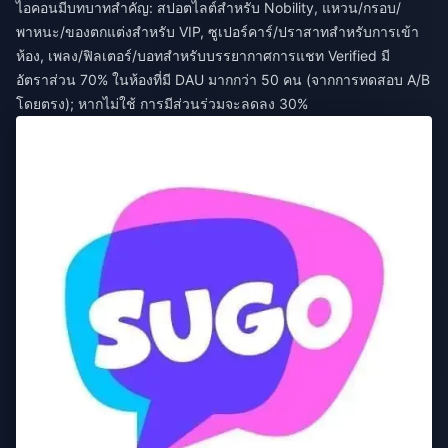
ไอคอนมีบทบาทสำคัญ: สปอตไลต์สำหรับ Nobility, แหวน/กรอบ/
พาหนะ/ของตกแต่งสำหรับ VIP, ซูเปอร์คาร์/ปราสาทสำหรับการเข้า
ห้อง, เพลง/ฟิลเตอร์/บอทสำหรับบรรยากาศการแชท Verified มี
อัตราส่วน 70% ในห้องที่มี DAU มากกว่า 50 คน (จากการทดสอบ A/B
โดยตรง); หากไม่ใช้ การมีส่วนร่วมจะลดลง 30%