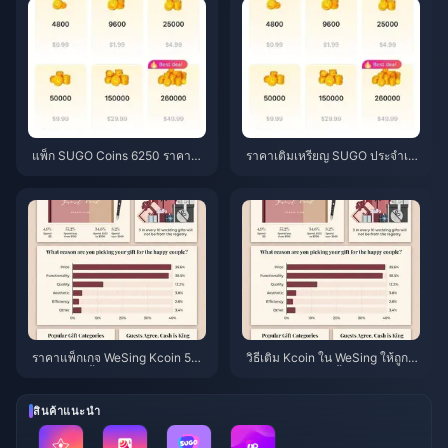
026)
แพ็ก SUGO Coins 6250 ราคาตัว
ราคาเติมเหรียญ SUGO ประจำเดื
แทนจำหน่าย $3.77: คุ้มค่าหรือไ
อนมิถุนายน 2026: ร้านรับเติมราค
ม่? (มิถุนายน 2026)
าถูกกว่าช่องทางทางการจริงหรือ?
ราคาแพ็กเกจ WeSing Kcoin 559
วิธีเติม Kcoin ใน WeSing ให้ถูกที่
7 หลังปรับขึ้น 5.5%: เจาะลึกรายล
สุดหลังปรับราคาขึ้น 5.5% ในปี 2
ะเอียดเวอร์ชัน 8.2 (2026)
026: คำนวณจริง ทดสอบช่องทาง
จริง และบทสรุป
สินค้าแนะนำ