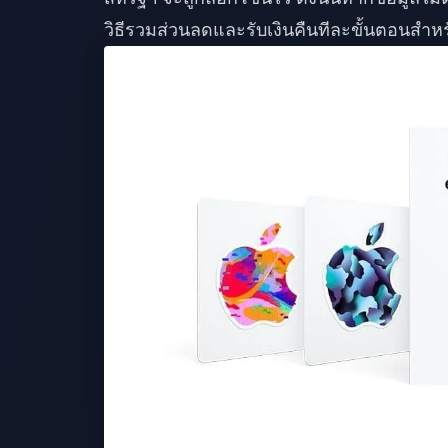
วิธีรวมส่วนลดและรับเงินคืนทีละขั้นตอนสำหร