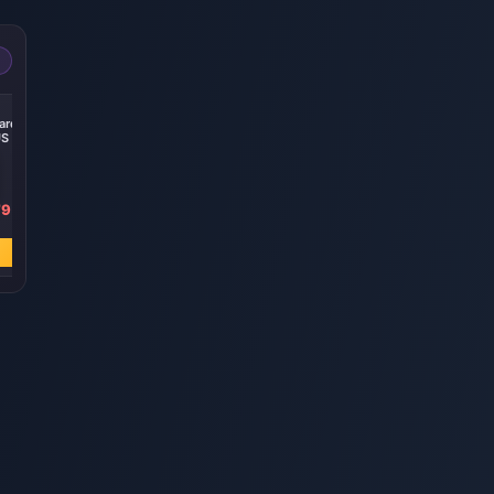
-29%
ard
Apple Gift Card
US
500 USD US
79
฿ 14509.92
฿ 20354.03
ซื้อเลย