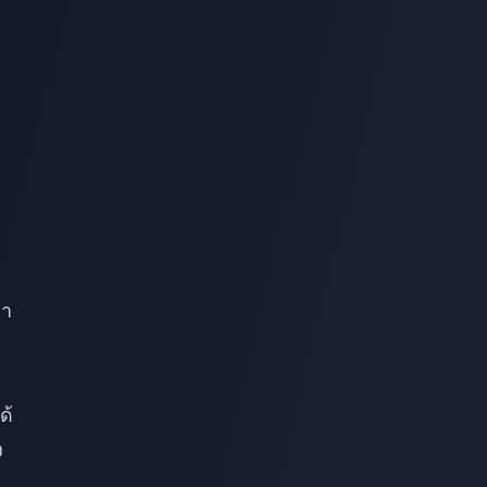
่า
ด้
ง