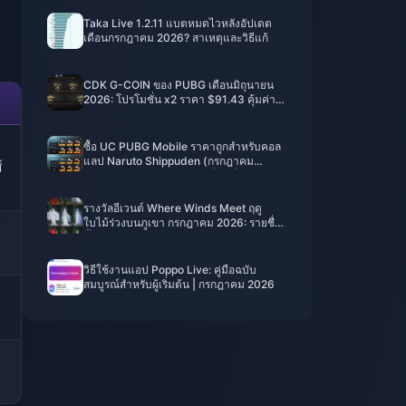
Taka Live 1.2.11 แบตหมดไวหลังอัปเดต
เดือนกรกฎาคม 2026? สาเหตุและวิธีแก้
CDK G-COIN ของ PUBG เดือนมิถุนายน
2026: โปรโมชั่น x2 ราคา $91.43 คุ้มค่า
จริงหรือ?
ซื้อ UC PUBG Mobile ราคาถูกสำหรับคอล
แลป Naruto Shippuden (กรกฎาคม
์
2026): ค่าใช้จ่าย, แพ็กเกจที่คุ้มที่สุด และวิธี
เติมเงินที่ปลอดภัย
รางวัลอีเวนต์ Where Winds Meet ฤดู
ใบไม้ร่วงบนภูเขา กรกฎาคม 2026: รายชื่อ
ทั้งหมด, สกุลเงิน และลำดับความสำคัญ
วิธีใช้งานแอป Poppo Live: คู่มือฉบับ
สมบูรณ์สำหรับผู้เริ่มต้น | กรกฎาคม 2026