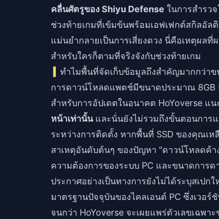
คลื่นศัตรูของ Shiyu Defense
ในการสำรวจโลกท
ช่วงท้ายเกมที่เข้มข้นพร้อมเอฟเฟกต์สกิลอัลต
แม่นยำกลายเป็นการเสี่ยงดวง นี่คือเหตุผลที
สำหรับใครก็ตามที่จริงจังกับช่วงท้ายเกม
ทำไมพื้นที่จัดเก็บข้อมูลถึงสำคัญมากกว่า
การดาวน์โหลดแพตช์มีขนาดประมาณ 8GB 
สำหรับการอัปเดตในอนาคต HoYoverse แน
หน้าเท่านั้น
และนั่นยังไม่รวมถึงขั้นตอนการแตก
ระหว่างการติดตั้ง หากพื้นที่ SSD ของคุณเหล
สาเหตุอันดับต้นๆ ของปัญหา "ดาวน์โหลดค้า
ความต้องการของระบบ PC และขนาดการดาวน
ประกาศอย่างเป็นทางการยังไม่ได้ระบุสเปกใหม
มาตรฐานปัจจุบันของไคลเอนต์ PC ซึ่งเวอร์ชัน
จนกว่า HoYoverse จะเผยแพร่ตัวเลขเฉพา