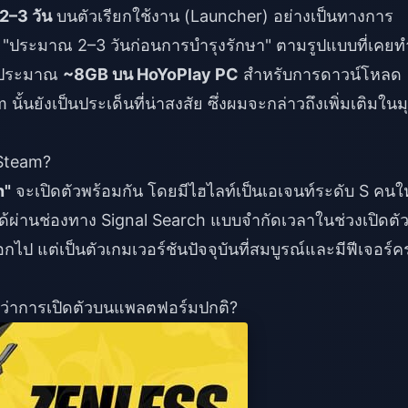
2–3 วัน
บนตัวเรียกใช้งาน (Launcher) อย่างเป็นทางการ
 "ประมาณ 2–3 วันก่อนการบำรุงรักษา" ตามรูปแบบที่เคยท
าดประมาณ
~8GB บน HoYoPlay PC
สำหรับการดาวน์โหลด
นยังเป็นประเด็นที่น่าสงสัย ซึ่งผมจะกล่าวถึงเพิ่มเติมในม
 Steam?
n"
จะเปิดตัวพร้อมกัน โดยมีไฮไลท์เป็นเอเจนท์ระดับ S คนใ
ด้ผ่านช่องทาง Signal Search แบบจำกัดเวลาในช่วงเปิดตัว 
อกไป แต่เป็นตัวเกมเวอร์ชันปัจจุบันที่สมบูรณ์และมีฟีเจอร์
่กว่าการเปิดตัวบนแพลตฟอร์มปกติ?