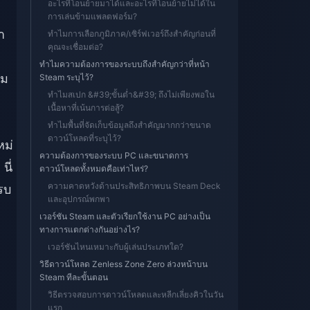
อะไรที่โอนย้ายมาได้และอะไรที่โอนย้ายไม่ได้ใน
การเล่นข้ามแพลตฟอร์ม?
ำ
ทำไมการเลือกภูมิภาค/เซิร์ฟเวอร์ถึงสำคัญก่อนที่
คุณจะเชื่อมต่อ?
ทำไมความต้องการของระบบถึงสำคัญกว่าที่หน้า
ุม
Steam ระบุไว้?
ทำไมสเปก &#39;ขั้นต่ำ&#39; ถึงไม่เพียงพอใน
เนื้อหาที่เน้นการต่อสู้?
ทำไมพื้นที่จัดเก็บข้อมูลถึงสำคัญมากกว่าขนาด
ดาวน์โหลดที่ระบุไว้?
หม่
ความต้องการของระบบ PC และขนาดการ
นี่
ดาวน์โหลดทั้งหมดคือเท่าไหร่?
ความคาดหวังด้านประสิทธิภาพบน Steam Deck
ครบ
และอุปกรณ์พกพา
เวอร์ชัน Steam และตัวเรียกใช้งาน PC อย่างเป็น
ทางการแตกต่างกันอย่างไร?
เวอร์ชันไหนเหมาะกับผู้เล่นประเภทใด?
วิธีดาวน์โหลด Zenless Zone Zero ล่วงหน้าบน
Steam ทีละขั้นตอน
วิธีตรวจสอบการดาวน์โหลดและหลีกเลี่ยงคิวในวัน
แรก