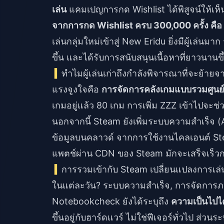
เล่น
แคมเปญการกด Wishlist ได้พิสูจน์ให้เห
จากการกด Wishlist ครบ 300,000 ครั้ง คื
เล่นกลุ่มใหม่เข้าสู่ New Eridu ยิ่งมีผู้เล่นม
ขึ้น และได้รับการสนับสนุนเนื้อหาที่ยาวนานขึ
ทำไมผู้เล่นเก่าถึงกำลังพิจารณาที่จะย้าย
แรงจูงใจคือ
การจัดการคลังเกมแบบรวมศูนย์แ
เกมอยู่แล้ว 80 เกม การเพิ่ม ZZZ เข้าไปจะ
นอกจากนี้ Steam ยังเพิ่มระบบความสำเร็จ
ข้อมูลบนคลาวด์ จากการใช้งานไคลเอนต์ S
แพตช์ผ่าน CDN ของ Steam มักจะเสร็จเร็วกว
การรวมเข้ากับ Steam เปลี่ยนแปลงการเล่
ในแต่ละวัน? ระบบความสำเร็จ, การจัดการภา
Notebookcheck ยังได้ระบุถึง
ความเป็นไปได
ขึ้นอยู่กับฮาร์ดแวร์ ไม่ใช่ฟีเจอร์ทั่วไป ส่วนร