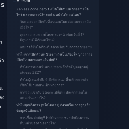
 S
Zenless Zone Zero จะเปิดให้เล่นบน Steam เมื่อ
ไหร่ และจะดาวน์โหลดล่วงหน้าได้ตอนไหน?
วันและเวลาเปิดตัวที่แน่นอนในแต่ละเขตเวลาคือ
เมื่อไหร่?
คุณสามารถดาวน์โหลดล่วงหน้าก่อนวันที่ 17
มิถุนายนได้เร็วแค่ไหน?
m
เกมเวอร์ชันใดที่จะเปิดตัวพร้อมกับการลง Steam?
6
ทำไมการเปิดตัวบน Steam ถึงเป็นเรื่องใหญ่กว่าการ
ัว
เปิดตัวบนแพลตฟอร์มปกติ?
ทำไมการมองเห็นบน Steam ถึงสำคัญต่อฐานผู้
เล่นของ ZZZ?
ทำไมผู้เล่นเก่าถึงกำลังพิจารณาที่จะย้ายจากตัว
เรียกใช้งานอย่างเป็นทางการ?
ัน
การรวมเข้ากับ Steam เปลี่ยนแปลงการเล่นใน
ลง
แต่ละวันอย่างไร?
ทำไมคุณถึงควร (หรือไม่ควร) กังวลเรื่องการสูญเสีย
ก
ข้อมูลบันทึกเกม?
การเชื่อมต่อบัญชี HoYoverse ช่วยปกป้องความ
คืบหน้าของคุณอย่างไร?