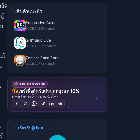
วัล
สินค้าแนะนำ
ู้
Poppo Live Coins
าก
GLOBAL
860 ขายแล้ว
เพชร Bigo Live
GLOBAL
552 ขายแล้ว
มี
Zenless Zone Zero
GLOBAL
773 ขายแล้ว
ณ
ข้อเสนอมีจำนวนจำกัด
ด
แชร์เพื่อลุ้นรับส่วนลดสูงสุด 10%
แชร์เพื่อปลดล็อกวงล้อนำโชค
ง
เกี่ยวกับผู้เขียน
ี่