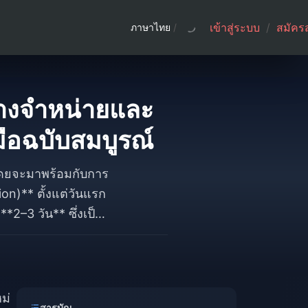
เข้าสู่ระบบ
/
สมัคร
ภาษาไทย
/
วางจำหน่ายและ
มือฉบับสมบูรณ์
 โดยจะมาพร้อมกับการ
n)** ตั้งแต่วันแรก
2–3 วัน** ซึ่งเป็น
มารถโหลดข้อมูลเตรียม
คืบหน้าทั้งหมด 100%**
เอนต์ใหม่ ไม่ใช่
** รวมถึงเผื่อพื้นที่
ม่
สารบัญ