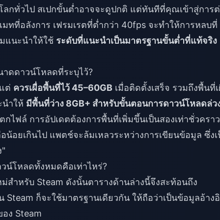
ั่วไป สเปกขั้นต่ำอาจจะดูปกติ แต่ทันทีที่คุณเข้าสู่การต่อ
ิเมทที่อลังการ เฟรมเรตที่ต่ำกว่า 40fps จะทำให้การหลบที่
่ผมแนะนำให้ใช้
ระดับที่แนะนำเป็นมาตรฐานขั้นต่ำที่แท้จริง
ขนาดดาวน์โหลดที่ระบุไว้?
แต่
ควรเผื่อพื้นที่ไว้ 45–60GB
เมื่อติดตั้งเสร็จ รวมถึงพื้นที่เผ
ะนำให้
มีพื้นที่ว่าง 8GB+ สำหรับขั้นตอนการดาวน์โหลดล่ว
ไฟล์ การอัปเดตต้องการพื้นที่เพิ่มขึ้นเป็นสองเท่าชั่วคราว
ือน้อยเกินไป แพตช์จะล้มเหลวระหว่างการเขียนข้อมูล ซึ่งเ
ง"
์โหลดทั้งหมดคือเท่าไหร่?
่สำหรับ Steam ดังนั้นตารางด้านล่างนี้จึงสะท้อนถึง
 Steam ก็จะใช้มาตรฐานเดียวกัน ให้ถือว่าเป็นข้อมูลอ้างอ
ะของ Steam