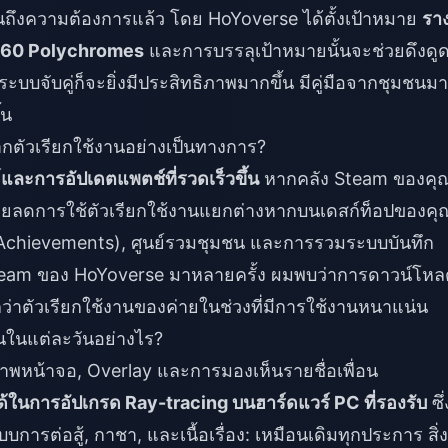
็นถึงความต้องการแล้ว โดย HoYoverse ได้ตั้งเป้าหมาย
ราง
อ 60 Polychromes
และการบรรลุเป้าหมายนั้นจะช่วยดึงดูดผ
าก ระบบจับคู่ก็จะยิ่งมีประสิทธิภาพมากขึ้น มีคู่มือจากชุมชนม
้น
จากตัวเรียกใช้งานอย่างเป็นทางการ?
ละการอัปเดตแพตช์ที่รวดเร็วขึ้น
หากคลัง Steam ของคุณ
ช่วยลดการใช้ตัวเรียกใช้งานแยกต่างหากบนเดสก์ท็อปของคุ
 (Achievements), ศูนย์รวมชุมชน และการรวมระบบบันทึก
team ของ HoYoverse มาหลายครั้ง ผมพบว่าการดาวน์โหล
่าตัวเรียกใช้งานของค่ายในช่วงที่มีการใช้งานหนาแน่น
นในแต่ละวันอย่างไร?
พหน้าจอ, Overlay และการมองเห็นรายชื่อเพื่อน
้ในการอัปเกรด Ray-tracing บนฮาร์ดแวร์ PC ที่รองรับ
ซึ่
ะบบการต่อสู้, กาชา, และเนื้อเรื่อง: เหมือนเดิมทุกประการ สิ่งท