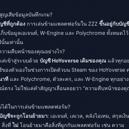
สูญเสียข้อมูลบันทึกเกม?
ชีที่ถูกต้อง
การเล่นข้ามแพลตฟอร์มใน ZZZ
ขึ้นอยู่กับบัญช
ก็บข้อมูลเอเจนท์, W-Engine และ Polychrome ทั้งหมดไว้
้นเท่านั้น
งความคืบหน้าของคุณอย่างไร?
ค่เข้าสู่ระบบด้วย
บัญชี HoYoverse เดิมของคุณ
แล้วทุกอย
ชีของตัวเองในช่วงการเปิดตัวบน Steam ของ HoYoverse คร
นาที
และ Polychrome, ตัวละคร, และ W-Engine ทุกอย่าง
รณ์ตรง ไม่ใช่แค่คำสัญญาเลื่อนลอยว่า "ความคืบหน้าของค
ม่ได้ในการเล่นข้ามแพลตฟอร์ม?
บบัญชีจะถูกโอนย้ายมา
: เอเจนท์, เลเวล, คลังไอเทม, สกุลเงิน
ิ่งที่
ไม่
โอนย้ายมาคือสิ่งที่ผูกกับแพลตฟอร์ม เช่น ความ