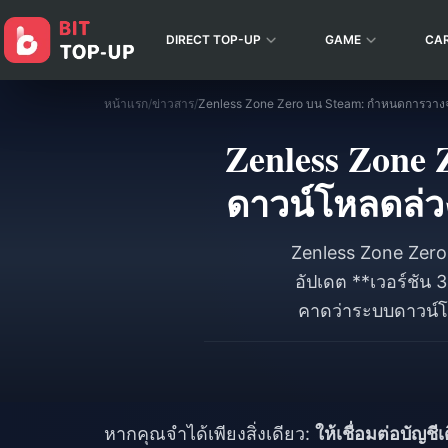
DIRECT TOP-UP
GAME
CA
หน้าแรก
/
ข่าวสาร
/
Zenless Zone
ดาวน์โหลดล่วง
Zenless Zone Zero 
อัปเดต **เวอร์ชัน
คาดว่าระบบดาวน์โห
ช่วงเวลาที่ HoYover
ไว้และเข้าเล่นได้ทัน
ได้โดยการล็อกอิ
เซิร์ฟเวอร์ใหม่ สำหร
หากคุณจำได้เพียงสิ่งเดียว:
ให้เชื่อมต่อบัญช