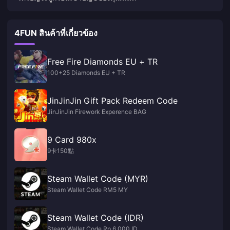
4FUN สินค้าที่เกี่ยวข้อง
Free Fire Diamonds EU + TR
100+25 Diamonds EU + TR
JinJinJin Gift Pack Redeem Code
JinJinJin Firework Experence BAG
9 Card 980x
9卡150點
Steam Wallet Code (MYR)
Steam Wallet Code RM5 MY
Steam Wallet Code (IDR)
Steam Wallet Code Rp 6,000 ID