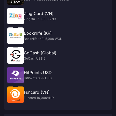
Zing Card (VN)
Zing Xu - 10,000 VND
Booknlife (KR)
Booknlife (KR) 5,000 WON
GoCash (Global)
GoCash US$ 5
HitPoints USD
HitPoints 0.99 USD
Funcard (VN)
Funcard 10,000VND