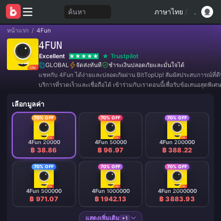
ค้นหา
ภาษาไทย
/
หน้าแรก
/
4Fun
4FUN
Excellent
Trustpilot
GLOBAL
จัดส่งทันที
ชำระเงินปลอดภัยและมั่นใจได้
แชทกับ 4Fun ได้ง่ายและปลอดภัยผ่าน BitTopUp! สัมผัสประสบการณ์ที่ดีที
บริการที่รวดเร็วและเชื่อถือได้ เข้าร่วมกับเราตอนนี้เพื่อรับข้อเสนอสุดพิ
มากมาย! ✨
เลือกมูลค่า
70% OFF
70% OFF
70% OFF
4Fun 20000
4Fun 50000
4Fun 200000
฿ 38.86
฿ 96.97
฿ 388.22
70% OFF
70% OFF
70% OFF
4Fun 500000
4Fun 1000000
4Fun 2000000
฿ 971.07
฿ 1942.13
฿ 3883.93
แสดงเพิ่มเติม
+1