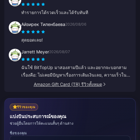
ทำรายการได้รวดเร็วและได้รับทันที
Айзирек Тиленбаева
2026/08/06
สุดยอดเลย!
Jarrett Meyer
2026/08/07
ฉันใช้ BitTopUp มาสองสามปีแล้ว และอยากจะบอกสาม
เรื่องคือ: ไม่เคยมีปัญหาเรื่องการเติมเงินเลย, ความเร็วใน
การจัดส่งชนะทุกเว็บที่เคยลองมา, และมันง่ายมากๆ แค่
Amazon Gift Card (TR) รีวิวทั้งหมด
คลิกไม่กี่ทีก็เรียบร้อย ช่วยให้ชีวิตง่ายขึ้นเยอะ
รีวิวของคุณ
แบ่งปันประสบการณ์ของคุณ
ช่วยผู้อื่นโดยการให้คะแนนสั้นๆ ด้านล่าง
ชื่อของคุณ