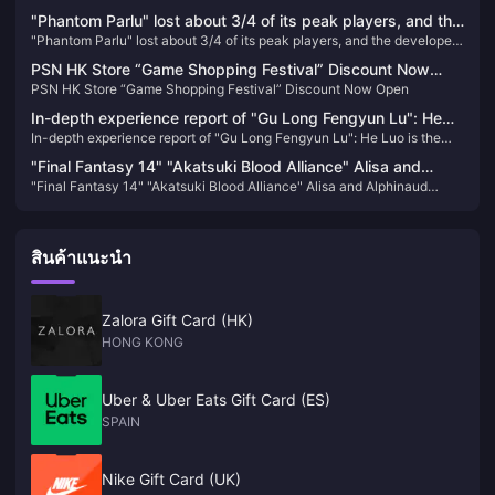
and will not include real-time services
universe; it's a revolutionary leap that will leave you breathless and
"Phantom Parlu" lost about 3/4 of its peak players, and the
yearning for more. Here's why you absolutely cannot miss out on
"Phantom Parlu" lost about 3/4 of its peak players, and the developer
developer said it was not worried at all
Honkai: Star Rail!
said it was not worried at all
PSN HK Store “Game Shopping Festival” Discount Now
PSN HK Store “Game Shopping Festival” Discount Now Open
Open
In-depth experience report of "Gu Long Fengyun Lu": He
In-depth experience report of "Gu Long Fengyun Lu": He Luo is the
Luo is the sword, the ancient dragon is the scabbard, and
sword, the ancient dragon is the scabbard, and the new martial arts
the new martial arts overflows with the flavor of He Luo
"Final Fantasy 14" "Akatsuki Blood Alliance" Alisa and
overflows with the flavor of He Luo
"Final Fantasy 14" "Akatsuki Blood Alliance" Alisa and Alphinaud
Alphinaud BRING ARTS figures appear
BRING ARTS figures appear
สินค้าแนะนำ
Zalora Gift Card (HK)
HONG KONG
Uber & Uber Eats Gift Card (ES)
SPAIN
Nike Gift Card (UK)