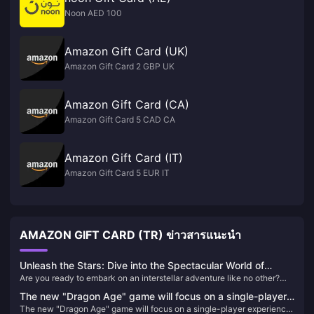
Noon AED 100
Amazon Gift Card (UK)
Amazon Gift Card 2 GBP UK
Amazon Gift Card (CA)
Amazon Gift Card 5 CAD CA
Amazon Gift Card (IT)
Amazon Gift Card 5 EUR IT
AMAZON GIFT CARD (TR) ข่าวสารแนะนำ
Unleash the Stars: Dive into the Spectacular World of
Are you ready to embark on an interstellar adventure like no other?
Honkai: Star Rail!
Honkai: Star Rail is here to take you on a journey across the cosmos,
The new "Dragon Age" game will focus on a single-player
where thrilling battles, captivating characters, and a mesmerizing
The new "Dragon Age" game will focus on a single-player experience
experience and will not include real-time services
story await. This game is not just another addition to the Honkai