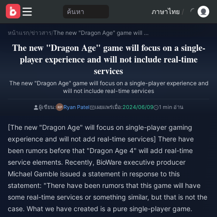
ค้นหา
ภาษาไทย
/
หน้าแรก
/
ข่าวสาร
/
The new "Dragon Age" game will focus on a single-player experience and will not include real-time services
The new "Dragon Age" game will focus on a single-
player experience and will not include real-time
services
The new "Dragon Age" game will focus on a single-player experience and
will not include real-time services
ผู้เขียน:
Ryan Patel
เผยแพร่เมื่อ:
2024/06/09
1 min อ่าน
[The new "Dragon Age" will focus on single-player gaming
experience and will not add real-time services] There have
been rumors before that "Dragon Age 4" will add real-time
service elements. Recently, BioWare executive producer
Michael Gamble issued a statement in response to this
statement: "There have been rumors that this game will have
some real-time services or something similar, but that is not the
case. What we have created is a pure single-player game.