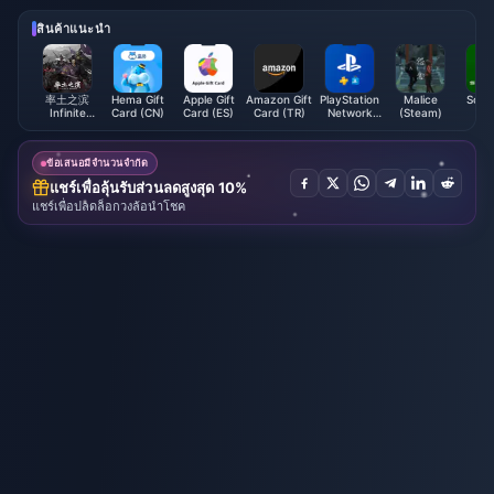
การเปิดตัวเวอร์ชัน 6.5
วทั้งหมดและการเปิดเผยความลับ
ที่ซ่อนอยู่
สินค้าแนะนำ
率土之滨
Hema Gift
Apple Gift
Amazon Gift
PlayStation
Malice
Soha
Infinite
Card (CN)
Card (ES)
Card (TR)
Network
(Steam)
(V
Borders
Card (PL)
ข้อเสนอมีจำนวนจำกัด
แชร์เพื่อลุ้นรับส่วนลดสูงสุด 10%
แชร์เพื่อปลดล็อกวงล้อนำโชค