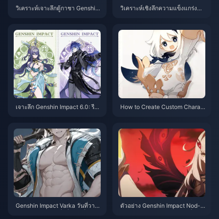
วิเคราะห์เจาะลึกตู้กาชา Genshin
วิเคราะห์เชิงลึกความแข็งแกร่งขอ
6.1: เนเฟอร์ปรากฏตัวอย่างแข็งแก
งเทพแห่งไฟ Murata: มาตรฐานก
ร่ง, เทพน้ำรีรันเตือนภัยความหอม
ารจบสเตตัสและคู่มือผลประโยชน์
หวาน
ของกลุ่มดาว
เจาะลึก Genshin Impact 6.0: รีวิ
How to Create Custom Charac
วฉบับเต็มตัวละครใหม่ Lauma แล
ters in Genshin Impact: Comple
ะ Flins, คู่มือการรับ Aino 4 ดาวฟ
te Guide 2025
รี
Genshin Impact Varka วันที่วาง
ตัวอย่าง Genshin Impact Nod-K
จำหน่ายหลุด: ทุกสิ่งที่เรารู้เกี่ยวกับ
rai Interlude: การวิเคราะห์เรื่องรา