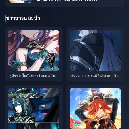
ข่าวสารแนะนำ
คู่มือการปั้นตัวละคร Lauma ใน G
แนวทางการเล่นฟิลินส์ตัวแบกใน
enshin Impact: ตุนของไว้ก่อน อย่
Genshin Impact: คู่มือจัดเซ็ตตัวล
ารอให้ 6.0 ออกแล้วค่อยมาเสียใจ
ะครสายฟ้าที่แข็งแกร่งที่สุดในเวอ
ร์ชัน 6.0