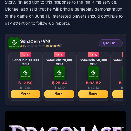
Story. "In addition to this response to the real-time service,
Michael also said that he will bring a gameplay demonstration
of the game on June 11. Interested players should continue to
pay attention to follow-up reports.
SohaCoin (VN)
ดูเพิ่มเติม ›
4.10
971 ขายแล้ว
-21%
-21%
-21%
-21%
SohaCoin 10,000
SohaCoin 20,000
SohaCoin 50,000
SohaCoin 1
VND
VND
VND
VND
฿ 12.50
฿ 25.34
฿ 63.52
฿ 126
฿ 15.88
฿ 32.10
฿ 80.42
฿ 160.
ซื้อเลย
ซื้อเลย
ซื้อเลย
ซื้อเล