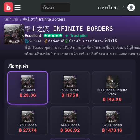
ค้นหา
ภาษาไทย
/
หน้าแรก
/
率土之滨 Infinite Borders
率土之滨 INFINITE BORDERS
Excellent
Trustpilot
GLOBAL
จัดส่งทันที
ชำระเงินปลอดภัยและมั่นใจได้
ที่ BitTopup คุณสามารถเติมเงินเกม ไลฟ์สตรีม และซื้อบัตรของขวัญได้อ
พร้อมเพลิดเพลินกับประสบการณ์การชำระเงินที่สะดวกสบายและส่วนลดสุดค
เลือกมูลค่า
72 Jades
288 Jades
300 Jades Tribute
Pack
฿ 29.06
฿ 117.58
฿ 146.98
720 Jades
1440 Jades
3790 Jades
฿ 277.74
฿ 588.92
฿ 1473.16