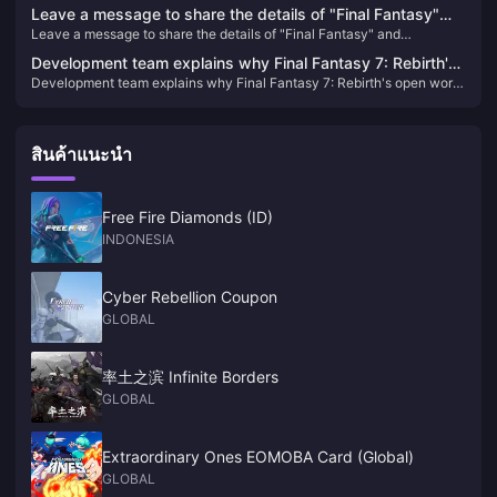
and will not include real-time services
Leave a message to share the details of "Final Fantasy"
Leave a message to share the details of "Final Fantasy" and
and PlayStation and draw 3 PS5 thin and light console
PlayStation and draw 3 PS5 thin and light console cases.
cases.
Development team explains why Final Fantasy 7: Rebirth's
Development team explains why Final Fantasy 7: Rebirth's open world
open world is so important
is so important
สินค้าแนะนำ
Free Fire Diamonds (ID)
INDONESIA
Cyber Rebellion Coupon
GLOBAL
率土之滨 Infinite Borders
GLOBAL
Extraordinary Ones EOMOBA Card (Global)
GLOBAL