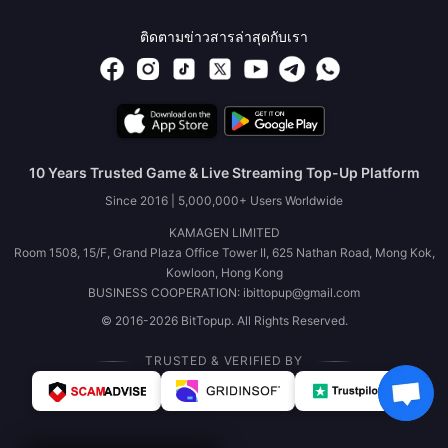
ติดตามข่าวสารล่าสุดกับเรา
10 Years Trusted Game & Live Streaming Top-Up Platform
Since 2016 | 5,000,000+ Users Worldwide
KAMAGEN LIMITED
Room 1508, 15/F, Grand Plaza Office Tower II, 625 Nathan Road, Mong Kok,
Kowloon, Hong Kong
BUSINESS COOPERATION: ibittopup@gmail.com
© 2016-2026 BitTopup. All Rights Reserved.
TRUSTED & VERIFIED BY