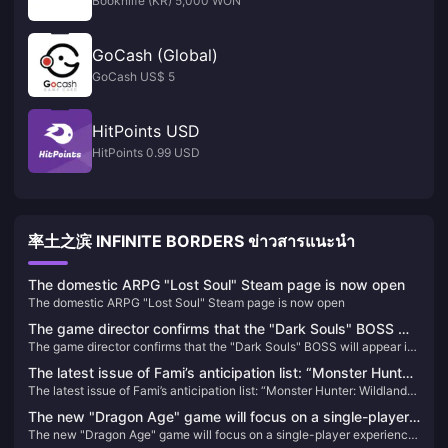
Booknlife (KR) 5,000 WON
GoCash (Global)
GoCash US$ 5
HitPoints USD
HitPoints 0.99 USD
率土之滨 INFINITE BORDERS ข่าวสารแนะนำ
The domestic ARPG "Lost Soul" Steam page is now open
The domestic ARPG "Lost Soul" Steam page is now open
The game director confirms that the "Dark Souls" BOSS will
The game director confirms that the "Dark Souls" BOSS will appear in
appear in "Elden's Circle: Reign of Night"
"Elden's Circle: Reign of Night"
The latest issue of Fami’s anticipation list: “Monster Hunter:
The latest issue of Fami’s anticipation list: “Monster Hunter: Wildlands”
Wildlands” returns to the top of the list
returns to the top of the list
The new "Dragon Age" game will focus on a single-player
The new "Dragon Age" game will focus on a single-player experience
experience and will not include real-time services