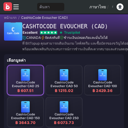
ค้นหา
ภาษาไทย
/
หน้าแรก
/
CashtoCode Evoucher (CAD)
CASHTOCODE EVOUCHER (CAD)
Excellent
Trustpilot
CANADA
จัดส่งทันที
ชำระเงินปลอดภัยและมั่นใจได้
ที่ BitTopup คุณสามารถเติมเงินเกม ไลฟ์สตรีม และซื้อบัตรของขวัญได้อ
พร้อมเพลิดเพลินกับประสบการณ์การชำระเงินที่สะดวกสบายและส่วนลดสุดค
เลือกมูลค่า
CashtoCode
CashtoCode
CashtoCode
Evoucher CAD 25
Evoucher CAD 50
Evoucher CAD 100
฿ 607.51
฿ 1215.02
฿ 2429.36
CashtoCode
CashtoCode
Evoucher CAD 150
Evoucher CAD 250
฿ 3643.70
฿ 6073.73