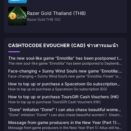
Razer Gold Thailand (THB)
Razer Gold THB 100
CASHTOCODE EVOUCHER (CAD) ข่าวสารแนะนำ
The new soul-like game "Ennotilia" has been postponed to
The new soul-like game "Ennotilia" has been postponed to September
September 19th, and the demo will be launched on May
19th, and the demo will be launched on May 22nd
22nd
Face-changing + Sunny Wind Soul’s new game “Ennotilia:
Face-changing + Sunny Wind Soul’s new game “Ennotilia: Finale” is
Finale” is scheduled to be released on June 21
scheduled to be released on June 21
How to top up or purchase a Spacetoon Go subscription
How to top up or purchase a Spacetoon Go subscription (EG)
(EG)
How to top up or purchase ToursGift Cash Vouchers (HK)
How to top up or purchase ToursGift Cash Vouchers (HK)
"Done" imitation "Done!" I can also chase beautiful women!
"Done" imitation "Done!" I can also chase beautiful women! 》Steam
》Steam reviews have mixed reviews
reviews have mixed reviews
Message from game producers in the New Year (Part 1):
Message from game producers in the New Year (Part 1): Atlus still has
Atlus still has unannounced new games