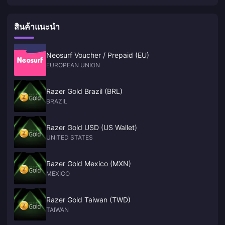
unannounced new games
สินค้าแนะนำ
Neosurf Voucher / Prepaid (EU)
EUROPEAN UNION
Razer Gold Brazil (BRL)
BRAZIL
Razer Gold USD (US Wallet)
UNITED STATES
Razer Gold Mexico (MXN)
MEXICO
Razer Gold Taiwan (TWD)
TAIWAN