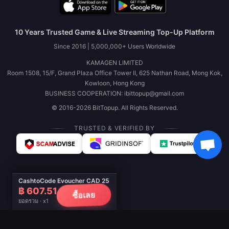
10 Years Trusted Game & Live Streaming Top-Up Platform
Since 2016 | 5,000,000+ Users Worldwide
KAMAGEN LIMITED
Room 1508, 15/F, Grand Plaza Office Tower II, 625 Nathan Road, Mong Kok,
Kowloon, Hong Kong
BUSINESS COOPERATION: ibittopup@gmail.com
© 2016-2026 BitTopup. All Rights Reserved.
TRUSTED & VERIFIED BY
CashtoCode Evoucher CAD 25
฿ 607.51
ซื้อเลย
ยอดรวม · x1