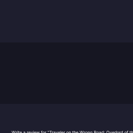
Write a review for "Traveler on the Wrong Road: Overlord of t