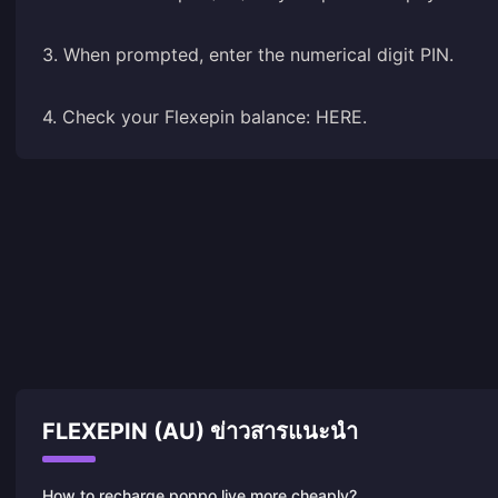
3. When prompted, enter the numerical digit PIN.
4. Check your Flexepin balance:
HERE
.
FLEXEPIN (AU) ข่าวสารแนะนำ
How to recharge poppo live more cheaply?