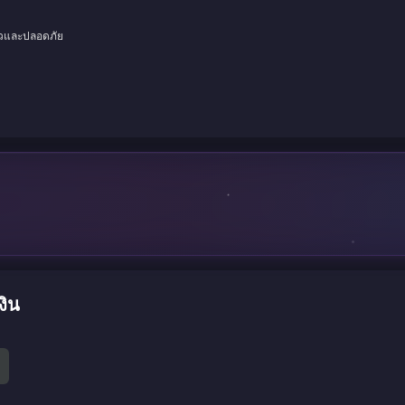
็วและปลอดภัย
งิน