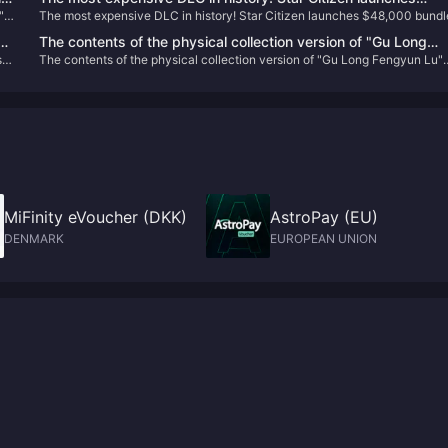
"
The most expensive DLC in history! Star Citizen launches $48,000 bundl
$48,000 bundle
e
The contents of the physical collection version of "Gu Long
t,
The contents of the physical collection version of "Gu Long Fengyun Lu"
Fengyun Lu" are announced, and the first 300 people will
are announced, and the first 300 people will receive Xu Changlong's
receive Xu Changlong's autograph
autograph
MiFinity eVoucher (DKK)
AstroPay (EU)
DENMARK
EUROPEAN UNION