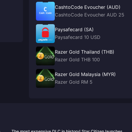
CashtoCode Evoucher (AUD)
CashtoCode Evoucher AUD 25
Paysafecard (SA)
Paysafecard 10 USD
Razer Gold Thailand (THB)
Razer Gold THB 100
Razer Gold Malaysia (MYR)
Razer Gold RM 5
he
The most expensive DLC in history! Star Citizen launches