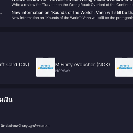
Write a review for "Traveler on the Wrong Road: Overlord of the Continent
Continent" and draw 10 100-yuan JD.com cards
and draw 10 100-yuan JD.com cards
New information on "Kounds of the World": Vann will still be th
New information on "Kounds of the World": Vann will still be the protagonis
protagonist, and the game's screen expression will be
and the game's screen expression will be enhanced
enhanced
ft Card (CN)
MiFinity eVoucher (NOK)
NORWAY
มเงิน
ดติดต่อฝ่ายสนับสนุนลูกค้าของเรา