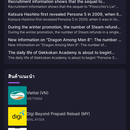
the new martial arts overflows with the flavor of He Luo
Recruitment information shows that the sequel to
overflows with the flavor of He Luo
Recruitment information shows that the sequel to "Pinocchio's Lie"
"Pinocchio's Lie" will be created using Unreal 5
will be created using Unreal 5
Katsura Hashino first revealed Persona 5 in 2009, when it
Katsura Hashino first revealed Persona 5 in 2009, when it was in its
was in its early stages
early stages
During the winter promotion, the number of Steam refunds
During the winter promotion, the number of Steam refunds in a single
in a single day was nearly 500,000
day was nearly 500,000
New information on "Dragon Among Men 8": The number of
New information on "Dragon Among Men 8": The number of
reservations has reached a new high, there is no XGP plan
reservations has reached a new high, there is no XGP plan yet, and
yet, and the main line alone will take about 72 to 96 hours
The daily life of Gekkokan Academy is about to begin!
the main line alone will take about 72 to 96 hours
The daily life of Gekkokan Academy is about to begin! "Persona 3:
"Persona 3: Reload" campus life introduction video
Reload" campus life introduction video released
released
สินค้าแนะนำ
Viettel (VN)
VIETNAM
Digi Beyond Prepaid Reload (MY)
MALAYSIA