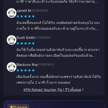
นาที! ราคาดีและชำระเงินปลอดภัย ใช้บริการมาหลาย
เดือนแล้วไม่มีปัญหาเลย แนะนำเลย
Jarrett M.
2026/08/02
ฉันเคยซื้อของแล้วไม่ได้รับ เลยติดต่อฝ่ายสนับสนุนไป และ
ภายใน 5 นาทีก็เจอออเดอร์และเข้ามาอยู่ในกระเป๋าเงิน
ของฉัน มืออาชีพและสุภาพมาก แนะนำร้านนี้เลยสำหรับ
Scott Smith
2026/08/05
ทุกคนที่ต้องการเติมเงิน
ฉันใช้เว็บนี้มาสองสามสัปดาห์แล้วและแฮปปี้มาก พวกเขา
ติดต่อมาเพื่อยืนยันรายละเอียดในออเดอร์ของฉันด้วย
ติดต่อง่าย แถมเจ้าหน้าที่ฝ่ายสนับสนุนก็ใจดีและช่วยเหลือดี
Blackxxx Roy
2026/08/03
มาก
เติมเงินครั้งแรก ลองซื้อบัตรผ่านเพชรรายสัปดาห์แล้วได้รับ
เพชรภายใน 2 นาที เร็วมาก ขอบคุณ!
KPN Reload Voucher (NL) รีวิวทั้งหมด
รีวิวของคุณ