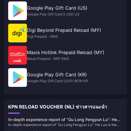
Google Play Gift Card (US)
Google Play Gift Card 5 USD US
Digi Beyond Prepaid Reload (MY)
Digi Prepaid - RM5
Maxis Hotlink Prepaid Reload (MY)
Maxis Prepaid - RRP RM5
Google Play Gift Card (KR)
Google Play Gift Card 5,000 WON KR
KPN RELOAD VOUCHER (NL) ข่าวสารแนะนำ
In-depth experience report of "Gu Long Fengyun Lu": He
In-depth experience report of "Gu Long Fengyun Lu": He Luo is the
Luo is the sword, the ancient dragon is the scabbard, and
sword, the ancient dragon is the scabbard, and the new martial arts